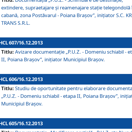
extindere, supraetajare şi reamenajare staţie telegondolă 
cabană, zona Postăvarul - Poiana Braşov”, iniţiator S.C. 
TRANS S.R.L.
HCL 607/16.12.2013
Titlu:
Avizare documentaţie „P.U.Z. - Domeniu schiabil - e
II, Poiana Braşov”, iniţiator Municipiul Braşov.
HCL 606/16.12.2013
Titlu:
Studiu de oportunitate pentru elaborare documenta
„P.U.Z. - Domeniu schiabil - etapa II, Poiana Braşov”, iniţia
Municipiul Braşov.
HCL 605/16.12.2013