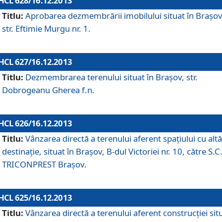
HCL 628/16.12.2013
Titlu:
Aprobarea dezmembrării imobilului situat în Braşov
str. Eftimie Murgu nr. 1.
HCL 627/16.12.2013
Titlu:
Dezmembrarea terenului situat în Braşov, str.
Dobrogeanu Gherea f.n.
HCL 626/16.12.2013
Titlu:
Vânzarea directă a terenului aferent spaţiului cu altă
destinaţie, situat în Braşov, B-dul Victoriei nr. 10, către S.C
TRICONPREST Braşov.
HCL 625/16.12.2013
Titlu:
Vânzarea directă a terenului aferent construcţiei sit