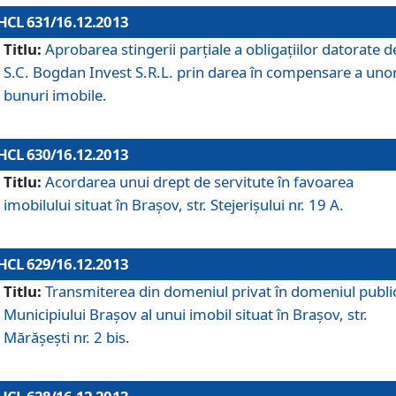
HCL 631/16.12.2013
Titlu:
Aprobarea stingerii parţiale a obligaţiilor datorate d
S.C. Bogdan Invest S.R.L. prin darea în compensare a uno
bunuri imobile.
HCL 630/16.12.2013
Titlu:
Acordarea unui drept de servitute în favoarea
imobilului situat în Braşov, str. Stejerişului nr. 19 A.
HCL 629/16.12.2013
Titlu:
Transmiterea din domeniul privat în domeniul public
Municipiului Braşov al unui imobil situat în Braşov, str.
Mărăşeşti nr. 2 bis.