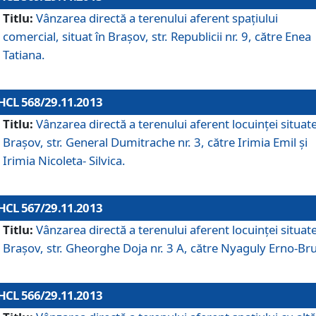
Titlu:
Vânzarea directă a terenului aferent spaţiului
comercial, situat în Braşov, str. Republicii nr. 9, către Enea
Tatiana.
HCL 568/29.11.2013
Titlu:
Vânzarea directă a terenului aferent locuinţei situate
Braşov, str. General Dumitrache nr. 3, către Irimia Emil şi
Irimia Nicoleta- Silvica.
HCL 567/29.11.2013
Titlu:
Vânzarea directă a terenului aferent locuinţei situate
Braşov, str. Gheorghe Doja nr. 3 A, către Nyaguly Erno-Br
HCL 566/29.11.2013