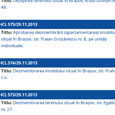
Titlu:
Dezlipirea terenului situat în Braşov, B-dul Griviţei nr
46.
HCL 575/29.11.2013
Titlu:
Aprobarea dezmembrării (apartamentarea) imobilu
situat în Braşov, str. Traian Grozăvescu nr. 8, pe unităţi
individuale.
HCL 574/29.11.2013
Titlu:
Dezmembrarea imobilului situat în Braşov, str. Pra
f.n.
HCL 573/29.11.2013
Titlu:
Dezmembrarea terenului situat în Braşov, str. Egalită
nr. 27.