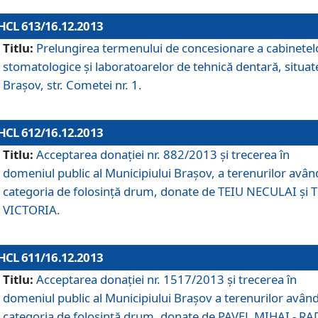
HCL 613/16.12.2013
Titlu:
Prelungirea termenului de concesionare a cabinetel
stomatologice şi laboratoarelor de tehnică dentară, situat
Braşov, str. Cometei nr. 1.
HCL 612/16.12.2013
Titlu:
Acceptarea donaţiei nr. 882/2013 şi trecerea în
domeniul public al Municipiului Braşov, a terenurilor avân
categoria de folosinţă drum, donate de TEIU NECULAI şi 
VICTORIA.
HCL 611/16.12.2013
Titlu:
Acceptarea donaţiei nr. 1517/2013 şi trecerea în
domeniul public al Municipiului Braşov a terenurilor avân
categoria de folosinţă drum, donate de PAVEL MIHAI - R