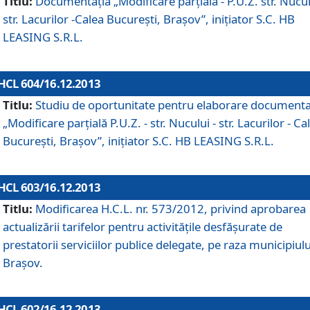
Titlu:
Documentaţia „Modificare parţială - P.U.Z. str. Nucul
str. Lacurilor -Calea Bucureşti, Braşov”, iniţiator S.C. HB
LEASING S.R.L.
HCL 604/16.12.2013
Titlu:
Studiu de oportunitate pentru elaborare documenta
„Modificare parţială P.U.Z. - str. Nucului - str. Lacurilor - Ca
Bucureşti, Braşov”, iniţiator S.C. HB LEASING S.R.L.
HCL 603/16.12.2013
Titlu:
Modificarea H.C.L. nr. 573/2012, privind aprobarea
actualizării tarifelor pentru activităţile desfăşurate de
prestatorii serviciilor publice delegate, pe raza municipiulu
Braşov.
HCL 602/16.12.2013