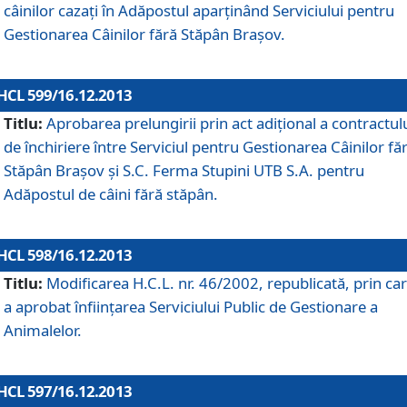
câinilor cazaţi în Adăpostul aparţinând Serviciului pentru
Gestionarea Câinilor fără Stăpân Braşov.
HCL 599/16.12.2013
Titlu:
Aprobarea prelungirii prin act adiţional a contractul
de închiriere între Serviciul pentru Gestionarea Câinilor fă
Stăpân Braşov şi S.C. Ferma Stupini UTB S.A. pentru
Adăpostul de câini fără stăpân.
HCL 598/16.12.2013
Titlu:
Modificarea H.C.L. nr. 46/2002, republicată, prin car
a aprobat înfiinţarea Serviciului Public de Gestionare a
Animalelor.
HCL 597/16.12.2013