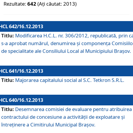
Rezultate:
642
(Ați căutat: 2013)
HCL 642/16.12.2013
Titlu:
Modificarea H.C.L. nr. 306/2012, republicată, prin c
s-a aprobat numărul, denumirea şi componenţa Comisiilo
de specialitate ale Consiliului Local al Municipiului Braşov.
HCL 641/16.12.2013
Titlu:
Majorarea capitalului social al S.C. Tetkron S.R.L.
HCL 640/16.12.2013
Titlu:
Desemnarea comisiei de evaluare pentru atribuirea
contractului de concesiune a activităţii de exploatare şi
întreţinere a Cimitirului Municipal Braşov.