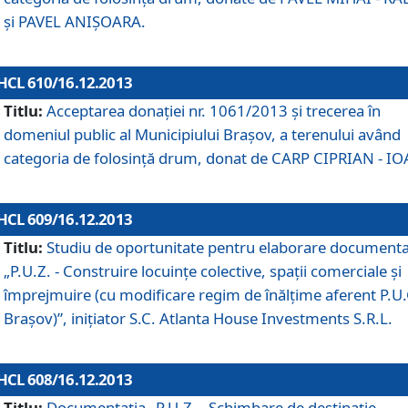
şi PAVEL ANIŞOARA.
HCL 610/16.12.2013
Titlu:
Acceptarea donaţiei nr. 1061/2013 şi trecerea în
domeniul public al Municipiului Braşov, a terenului având
categoria de folosinţă drum, donat de CARP CIPRIAN - IO
HCL 609/16.12.2013
Titlu:
Studiu de oportunitate pentru elaborare documenta
„P.U.Z. - Construire locuinţe colective, spaţii comerciale şi
împrejmuire (cu modificare regim de înălţime aferent P.U.
Braşov)”, iniţiator S.C. Atlanta House Investments S.R.L.
HCL 608/16.12.2013
Titlu:
Documentaţia „P.U.Z. - Schimbare de destinaţie,