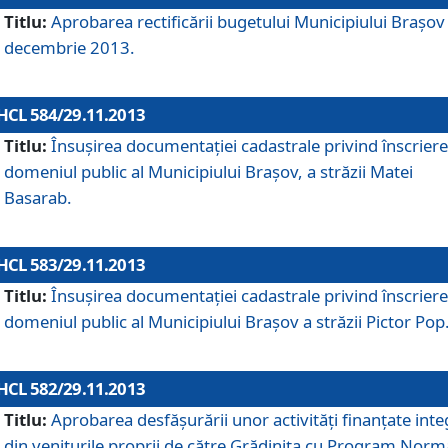
Titlu:
Aprobarea rectificării bugetului Municipiului Braşov 
decembrie 2013.
HCL 584/29.11.2013
Titlu:
Însuşirea documentaţiei cadastrale privind înscriere
domeniul public al Municipiului Braşov, a străzii Matei
Basarab.
HCL 583/29.11.2013
Titlu:
Însuşirea documentaţiei cadastrale privind înscriere
domeniul public al Municipiului Braşov a străzii Pictor Pop
HCL 582/29.11.2013
Titlu:
Aprobarea desfăşurării unor activităţi finanţate inte
din veniturile proprii de către Grădiniţa cu Program Norm