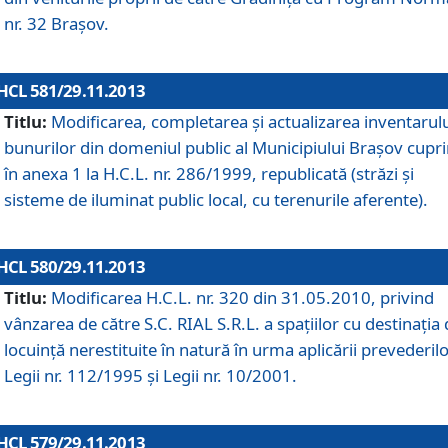
nr. 32 Braşov.
HCL 581/29.11.2013
Titlu:
Modificarea, completarea şi actualizarea inventarul
bunurilor din domeniul public al Municipiului Braşov cupr
în anexa 1 la H.C.L. nr. 286/1999, republicată (străzi şi
sisteme de iluminat public local, cu terenurile aferente).
HCL 580/29.11.2013
Titlu:
Modificarea H.C.L. nr. 320 din 31.05.2010, privind
vânzarea de către S.C. RIAL S.R.L. a spaţiilor cu destinaţia
locuinţă nerestituite în natură în urma aplicării prevederil
Legii nr. 112/1995 şi Legii nr. 10/2001.
HCL 579/29.11.2013