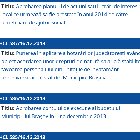
Titlu:
Aprobarea planului de acţiuni sau lucrări de interes
local ce urmează să fie prestate în anul 2014 de către
beneficiarii de ajutor social.
HCL 587/16.12.2013
Titlu:
Punerea în aplicare a hotărârilor judecătoreşti avân
obiect acordarea unor drepturi de natură salarială stabilite
favoarea personalului din unităţile de învăţământ
preuniversitar de stat din Municipiul Braşov.
HCL 586/16.12.2013
Titlu:
Aprobarea contului de execuţie al bugetului
Municipiului Braşov în luna decembrie 2013.
HCL 585/16.12.2013