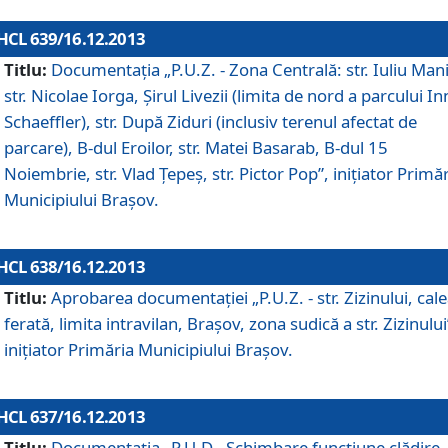
HCL 639/16.12.2013
Titlu:
Documentaţia „P.U.Z. - Zona Centrală: str. Iuliu Man
str. Nicolae Iorga, Şirul Livezii (limita de nord a parcului In
Schaeffler), str. După Ziduri (inclusiv terenul afectat de
parcare), B-dul Eroilor, str. Matei Basarab, B-dul 15
Noiembrie, str. Vlad Ţepeş, str. Pictor Pop”, iniţiator Primă
Municipiului Braşov.
HCL 638/16.12.2013
Titlu:
Aprobarea documentaţiei „P.U.Z. - str. Zizinului, cal
ferată, limita intravilan, Braşov, zona sudică a str. Zizinului
iniţiator Primăria Municipiului Braşov.
HCL 637/16.12.2013
Titlu:
Documentaţia „P.U.D - Schimbare funcţiune clădire