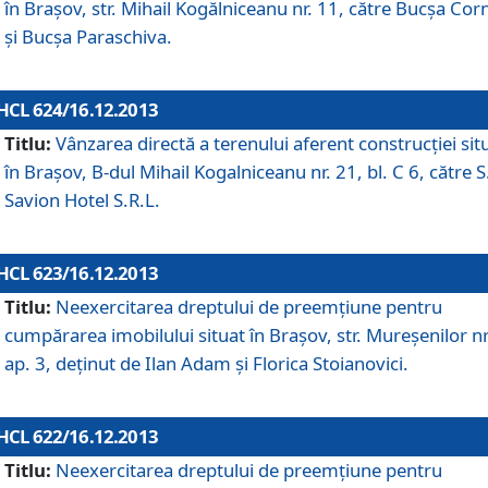
în Braşov, str. Mihail Kogălniceanu nr. 11, către Bucşa Cor
şi Bucşa Paraschiva.
HCL 624/16.12.2013
Titlu:
Vânzarea directă a terenului aferent construcţiei sit
în Braşov, B-dul Mihail Kogalniceanu nr. 21, bl. C 6, către S
Savion Hotel S.R.L.
HCL 623/16.12.2013
Titlu:
Neexercitarea dreptului de preemţiune pentru
cumpărarea imobilului situat în Braşov, str. Mureşenilor nr
ap. 3, deţinut de Ilan Adam şi Florica Stoianovici.
HCL 622/16.12.2013
Titlu:
Neexercitarea dreptului de preemţiune pentru