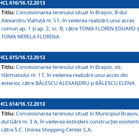
HCL 616/16.12.2013
Titlu:
Concesionarea terenului situat în Braşov, B-dul
Alexandru Vlahuţă nr. 51, în vederea realizării unui acces
comun ap. 1 şi ap. 2, sc. B, către TOMA FLORIN EDUARD ş
TOMA MIRELA FLORINA.
HCL 615/16.12.2013
Titlu:
Concesionarea terenului situat în Braşov, str.
Hărmanului nr. 17, în vederea realizării unui acces din
exterior, către BĂLESCU ALEXANDRU şi BĂLESCU ELENA.
HCL 614/16.12.2013
Titlu:
Concesionarea terenului situat în Municipiul Braşov,
dul Gării nr. 3 A, în vederea extinderii construcţiei existent
către S.C. Unirea Shopping Center S.A.