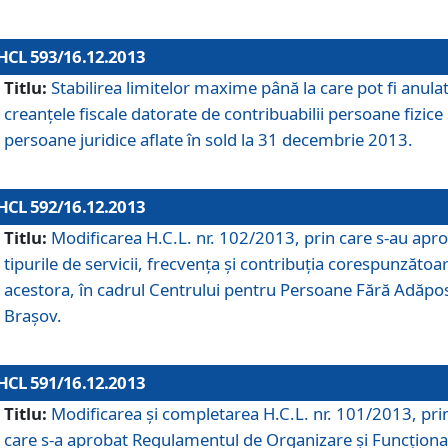
HCL 593/16.12.2013
Titlu:
Stabilirea limitelor maxime până la care pot fi anula
creanţele fiscale datorate de contribuabilii persoane fizice 
persoane juridice aflate în sold la 31 decembrie 2013.
HCL 592/16.12.2013
Titlu:
Modificarea H.C.L. nr. 102/2013, prin care s-au apr
tipurile de servicii, frecvenţa şi contribuţia corespunzătoa
acestora, în cadrul Centrului pentru Persoane Fără Adăpo
Braşov.
HCL 591/16.12.2013
Titlu:
Modificarea şi completarea H.C.L. nr. 101/2013, pri
care s-a aprobat Regulamentul de Organizare şi Funcţion