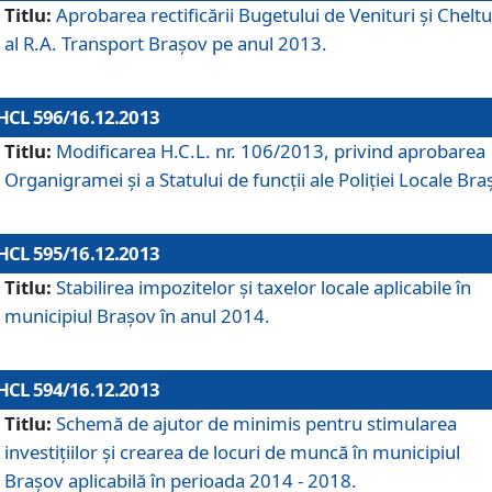
Titlu:
Aprobarea rectificării Bugetului de Venituri şi Cheltui
al R.A. Transport Braşov pe anul 2013.
HCL 596/16.12.2013
Titlu:
Modificarea H.C.L. nr. 106/2013, privind aprobarea
Organigramei şi a Statului de funcţii ale Poliţiei Locale Bra
HCL 595/16.12.2013
Titlu:
Stabilirea impozitelor şi taxelor locale aplicabile în
municipiul Braşov în anul 2014.
HCL 594/16.12.2013
Titlu:
Schemă de ajutor de minimis pentru stimularea
investiţiilor şi crearea de locuri de muncă în municipiul
Braşov aplicabilă în perioada 2014 - 2018.