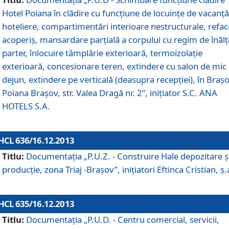
Hotel Poiana în clădire cu funcţiune de locuinţe de vacanţă
hoteliere, compartimentări interioare nestructurale, refa
acoperiş, mansardare parţială a corpului cu regim de înăl
parter, înlocuire tâmplărie exterioară, termoizolaţie
exterioară, concesionare teren, extindere cu salon de mic
dejun, extindere pe verticală (deasupra recepţiei), în Braşo
Poiana Braşov, str. Valea Dragă nr. 2”, iniţiator S.C. ANA
HOTELS S.A.
HCL 636/16.12.2013
Titlu:
Documentaţia „P.U.Z. - Construire Hale depozitare ş
producţie, zona Triaj -Braşov”, iniţiatori Eftinca Cristian, ş.
HCL 635/16.12.2013
Titlu:
Documentaţia „P.U.D. - Centru comercial, servicii,