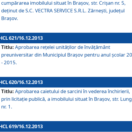
cumpărarea imobilului situat în Braşov, str. Crişan nr. 5,
deţinut de S.C. VECTRA SERVICE S.R.L. Zărneşti, judeţul
Braşov.
HCL 621/16.12.2013
Titlu:
Aprobarea reţelei unităţilor de învăţământ
preuniversitar din Municipiul Braşov pentru anul şcolar 2
- 2015.
HCL 620/16.12.2013
Titlu:
Aprobarea caietului de sarcini în vederea închirierii,
prin licitaţie publică, a imobilului situat în Braşov, str. Lun
nr. 1.
HCL 619/16.12.2013