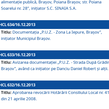
alimentaţie publică, Braşov, Poiana Braşov, str. Poiana
Soarelui nr. 28”, iniţiator S.C. SINAIA S.A.
HCL 634/16.12.2013
Titlu:
Documentaţia „P.U.Z. - Zona La Iepure, Braşov”,
iniţiator Municipiul Braşov.
HCL 633/16.12.2013
Titlu:
Avizarea documentaţiei „P.U.Z. - Strada După Grădin
Braşov”, având ca iniţiator pe Danciu Daniel Robert şi alţii.
HCL 632/16.12.2013
Titlu:
Aprobarea revocării Hotărârii Consiliului Local nr. 4
din 21 aprilie 2008.