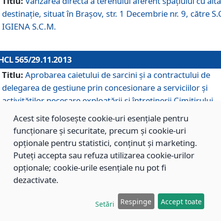
Titlu:
Vânzarea directă a terenului aferent spaţiului cu altă
destinaţie, situat în Braşov, str. 1 Decembrie nr. 9, către S.
IGIENA S.C.M.
HCL 565/29.11.2013
Titlu:
Aprobarea caietului de sarcini şi a contractului de
delegarea de gestiune prin concesionare a serviciilor şi
activităţilor necesare exploatării şi întreţinerii Cimitirului
Municipal Braşov situat în str. Dimitrie Anghel nr. 19.
Acest site folosește cookie-uri esențiale pentru
funcționare și securitate, precum și cookie-uri
opționale pentru statistici, conținut și marketing.
HCL 564/29.11.2013
Puteți accepta sau refuza utilizarea cookie-urilor
Titlu:
Completarea şi modificarea H.C.L. nr. 446/2013, pr
opționale; cookie-urile esențiale nu pot fi
care s-a aprobat studiul de fundamentare pentru
dezactivate.
concesionarea serviciilor de administrare a Cimitirului
Municipal Braşov.
Respinge
Accept toate
Setări