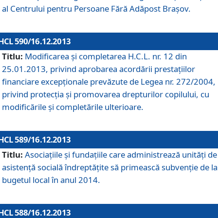
al Centrului pentru Persoane Fără Adăpost Braşov.
HCL 590/16.12.2013
Titlu:
Modificarea şi completarea H.C.L. nr. 12 din
25.01.2013, privind aprobarea acordării prestaţiilor
financiare excepţionale prevăzute de Legea nr. 272/2004,
privind protecţia şi promovarea drepturilor copilului, cu
modificările şi completările ulterioare.
HCL 589/16.12.2013
Titlu:
Asociaţiile şi fundaţiile care administrează unităţi de
asistenţă socială îndreptăţite să primească subvenţie de la
bugetul local în anul 2014.
HCL 588/16.12.2013