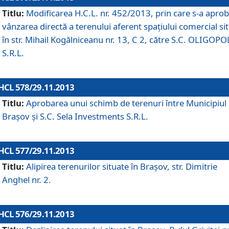
Titlu:
Modificarea H.C.L. nr. 452/2013, prin care s-a aprob
vânzarea directă a terenului aferent spaţiului comercial si
în str. Mihail Kogălniceanu nr. 13, C 2, către S.C. OLIGOPO
S.R.L.
HCL 578/29.11.2013
Titlu:
Aprobarea unui schimb de terenuri între Municipiul
Braşov şi S.C. Sela Investments S.R.L.
HCL 577/29.11.2013
Titlu:
Alipirea terenurilor situate în Braşov, str. Dimitrie
Anghel nr. 2.
HCL 576/29.11.2013