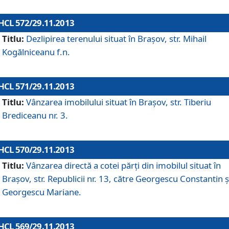
HCL 572/29.11.2013
Titlu:
Dezlipirea terenului situat în Braşov, str. Mihail
Kogălniceanu f.n.
HCL 571/29.11.2013
Titlu:
Vânzarea imobilului situat în Braşov, str. Tiberiu
Brediceanu nr. 3.
HCL 570/29.11.2013
Titlu:
Vânzarea directă a cotei părţi din imobilul situat în
Braşov, str. Republicii nr. 13, către Georgescu Constantin ş
Georgescu Mariane.
HCL 569/29.11.2013