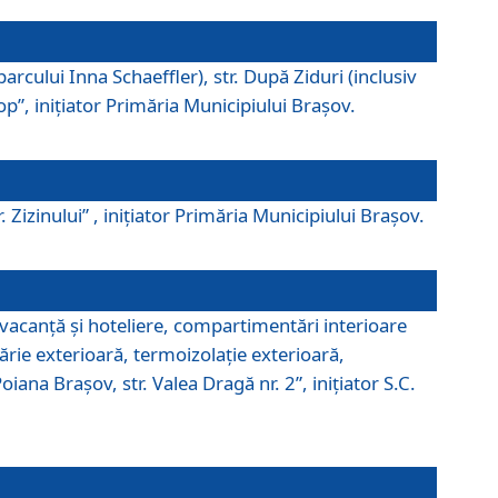
parcului Inna Schaeffler), str. După Ziduri (inclusiv
Pop”, iniţiator Primăria Municipiului Braşov.
. Zizinului” , iniţiator Primăria Municipiului Braşov.
 vacanţă şi hoteliere, compartimentări interioare
ărie exterioară, termoizolaţie exterioară,
ana Braşov, str. Valea Dragă nr. 2”, iniţiator S.C.