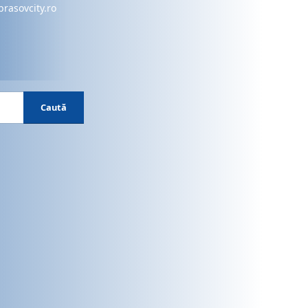
brasovcity.ro
Caută