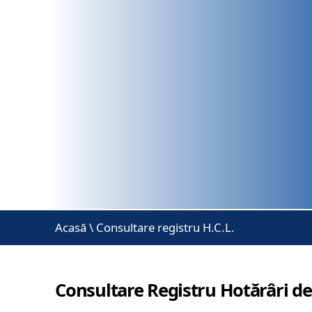
Acasă
\
Consultare registru H.C.L.
Consultare Registru Hotărâri de