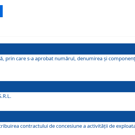
ă, prin care s-a aprobat numărul, denumirea şi componenţa C
S.R.L.
buirea contractului de concesiune a activităţii de exploatar