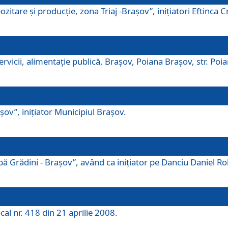
tare şi producţie, zona Triaj -Braşov”, iniţiatori Eftinca Cr
vicii, alimentaţie publică, Braşov, Poiana Braşov, str. Poian
ov”, iniţiator Municipiul Braşov.
 Grădini - Braşov”, având ca iniţiator pe Danciu Daniel Robe
cal nr. 418 din 21 aprilie 2008.