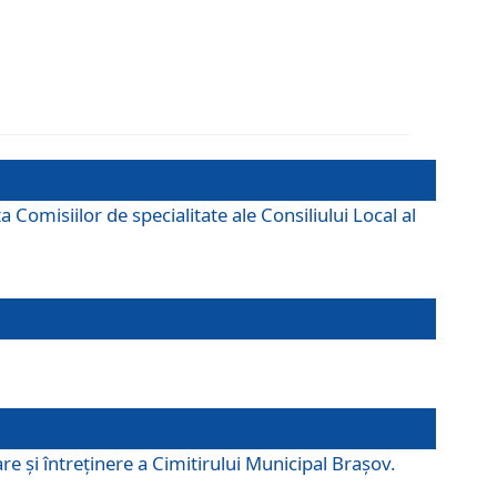
omisiilor de specialitate ale Consiliului Local al
e şi întreţinere a Cimitirului Municipal Braşov.