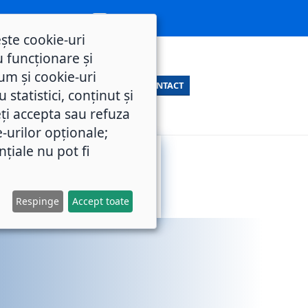
ește cookie-uri
 funcționare și
um și cookie-uri
CONTACT
statistici, conținut și
ți accepta sau refuza
e-urilor opționale;
nțiale nu pot fi
SERVICII
M.O.L.
PUBLICE
Respinge
Accept toate