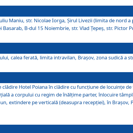
iu Maniu, str. Nicolae Iorga, Şirul Livezii (limita de nord a 
tei Basarab, B-dul 15 Noiembrie, str. Vlad Ţepeş, str. Pictor 
ui, calea ferată, limita intravilan, Braşov, zona sudică a str
lădire Hotel Poiana în clădire cu funcţiune de locuinţe de
ală a corpului cu regim de înălţime parter, înlocuire tâmpl
, extindere pe verticală (deasupra recepţiei), în Braşov, Poi