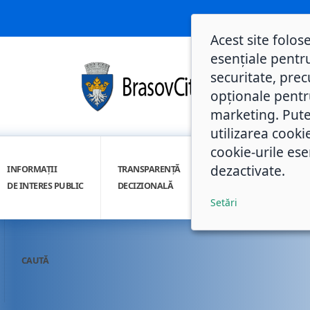
Acest site folos
esențiale pentru
securitate, prec
opționale pentru 
marketing. Pute
utilizarea cooki
cookie-urile ese
dezactivate.
INFORMAȚII
TRANSPARENȚĂ
INTEGRITATE
DE INTERES PUBLIC
DECIZIONALĂ
INSTITUȚIONALĂ
Setări
CAUTĂ