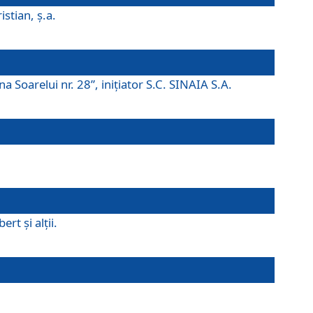
istian, ş.a.
a Soarelui nr. 28”, iniţiator S.C. SINAIA S.A.
rt şi alţii.