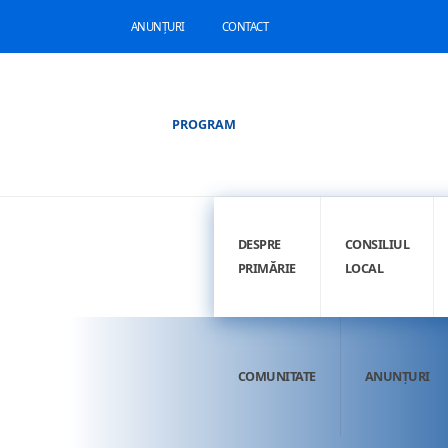
ANUNȚURI
CONTACT
PROGRAM
DESPRE
CONSILIUL
PRIMĂRIE
LOCAL
COMUNITATE
ANUNȚURI