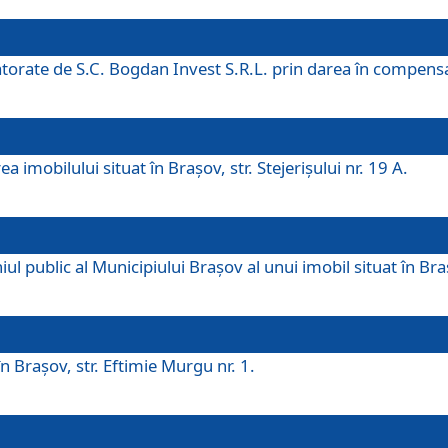
 datorate de S.C. Bogdan Invest S.R.L. prin darea în compens
 imobilului situat în Braşov, str. Stejerişului nr. 19 A.
 public al Municipiului Braşov al unui imobil situat în Braşo
 Braşov, str. Eftimie Murgu nr. 1.