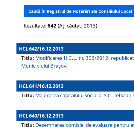
Caută în Registrul de Hotărâri ale Consiliului Local
Rezultate:
642
(Ați căutat: 2013)
HCL 642/16.12.2013
Titlu:
Modificarea H.C.L. nr. 306/2012, republicat
Municipiului Braşov.
HCL 641/16.12.2013
Titlu:
Majorarea capitalului social al S.C. Tetkron 
HCL 640/16.12.2013
Titlu:
Desemnarea comisiei de evaluare pentru atri