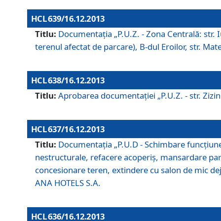
HCL 639/16.12.2013
Titlu:
Documentaţia „P.U.Z. - Zona Centrală: str. Iul
terenul afectat de parcare), B-dul Eroilor, str. Ma
HCL 638/16.12.2013
Titlu:
Aprobarea documentaţiei „P.U.Z. - str. Zizinul
HCL 637/16.12.2013
Titlu:
Documentaţia „P.U.D - Schimbare funcţiune c
nestructurale, refacere acoperiş, mansardare parţi
concesionare teren, extindere cu salon de mic dejun
ANA HOTELS S.A.
HCL 636/16.12.2013