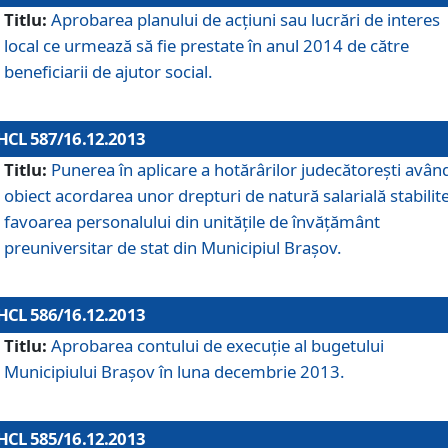
Titlu:
Aprobarea planului de acţiuni sau lucrări de interes
local ce urmează să fie prestate în anul 2014 de către
beneficiarii de ajutor social.
HCL 587/16.12.2013
Titlu:
Punerea în aplicare a hotărârilor judecătoreşti avân
obiect acordarea unor drepturi de natură salarială stabilite
favoarea personalului din unităţile de învăţământ
preuniversitar de stat din Municipiul Braşov.
HCL 586/16.12.2013
Titlu:
Aprobarea contului de execuţie al bugetului
Municipiului Braşov în luna decembrie 2013.
HCL 585/16.12.2013