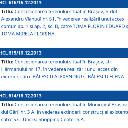
HCL 616/16.12.2013
Titlu:
Concesionarea terenului situat în Braşov, B-dul
Alexandru Vlahuţă nr. 51, în vederea realizării unui acces
comun ap. 1 şi ap. 2, sc. B, către TOMA FLORIN EDUARD ş
TOMA MIRELA FLORINA.
HCL 615/16.12.2013
Titlu:
Concesionarea terenului situat în Braşov, str.
Hărmanului nr. 17, în vederea realizării unui acces din
exterior, către BĂLESCU ALEXANDRU şi BĂLESCU ELENA.
HCL 614/16.12.2013
Titlu:
Concesionarea terenului situat în Municipiul Braşov,
dul Gării nr. 3 A, în vederea extinderii construcţiei existent
către S.C. Unirea Shopping Center S.A.