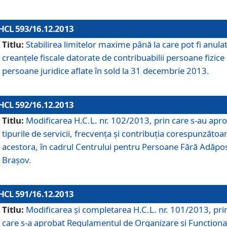
HCL 593/16.12.2013
Titlu:
Stabilirea limitelor maxime până la care pot fi anula
creanţele fiscale datorate de contribuabilii persoane fizice 
persoane juridice aflate în sold la 31 decembrie 2013.
HCL 592/16.12.2013
Titlu:
Modificarea H.C.L. nr. 102/2013, prin care s-au apr
tipurile de servicii, frecvenţa şi contribuţia corespunzătoa
acestora, în cadrul Centrului pentru Persoane Fără Adăpo
Braşov.
HCL 591/16.12.2013
Titlu:
Modificarea şi completarea H.C.L. nr. 101/2013, pri
care s-a aprobat Regulamentul de Organizare şi Funcţion