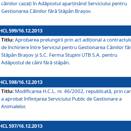
câinilor cazaţi în Adăpostul aparţinând Serviciului pentru
Gestionarea Câinilor fără Stăpân Braşov.
HCL 599/16.12.2013
Titlu:
Aprobarea prelungirii prin act adiţional a contractul
de închiriere între Serviciul pentru Gestionarea Câinilor fă
Stăpân Braşov şi S.C. Ferma Stupini UTB S.A. pentru
Adăpostul de câini fără stăpân.
HCL 598/16.12.2013
Titlu:
Modificarea H.C.L. nr. 46/2002, republicată, prin car
a aprobat înfiinţarea Serviciului Public de Gestionare a
Animalelor.
HCL 597/16.12.2013