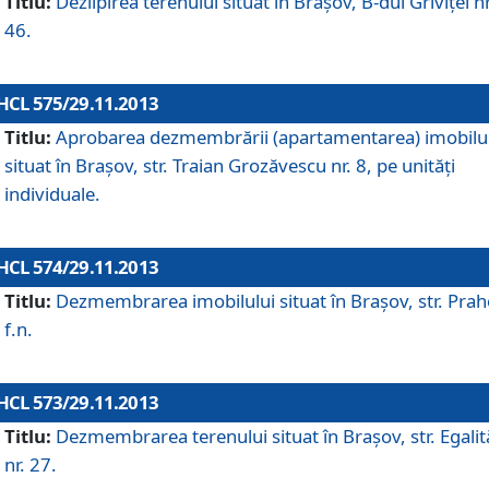
Titlu:
Dezlipirea terenului situat în Braşov, B-dul Griviţei nr
46.
HCL 575/29.11.2013
Titlu:
Aprobarea dezmembrării (apartamentarea) imobilu
situat în Braşov, str. Traian Grozăvescu nr. 8, pe unităţi
individuale.
HCL 574/29.11.2013
Titlu:
Dezmembrarea imobilului situat în Braşov, str. Pra
f.n.
HCL 573/29.11.2013
Titlu:
Dezmembrarea terenului situat în Braşov, str. Egalită
nr. 27.