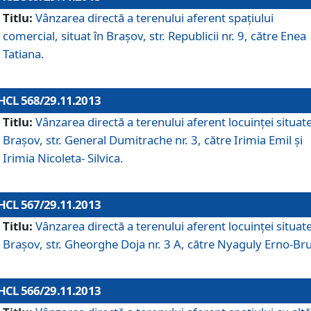
Titlu:
Vânzarea directă a terenului aferent spaţiului
comercial, situat în Braşov, str. Republicii nr. 9, către Enea
Tatiana.
HCL 568/29.11.2013
Titlu:
Vânzarea directă a terenului aferent locuinţei situate
Braşov, str. General Dumitrache nr. 3, către Irimia Emil şi
Irimia Nicoleta- Silvica.
HCL 567/29.11.2013
Titlu:
Vânzarea directă a terenului aferent locuinţei situate
Braşov, str. Gheorghe Doja nr. 3 A, către Nyaguly Erno-Br
HCL 566/29.11.2013