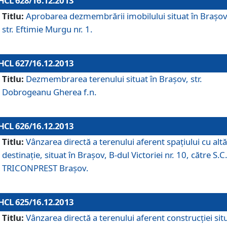
HCL 628/16.12.2013
Titlu:
Aprobarea dezmembrării imobilului situat în Braşov
str. Eftimie Murgu nr. 1.
HCL 627/16.12.2013
Titlu:
Dezmembrarea terenului situat în Braşov, str.
Dobrogeanu Gherea f.n.
HCL 626/16.12.2013
Titlu:
Vânzarea directă a terenului aferent spaţiului cu altă
destinaţie, situat în Braşov, B-dul Victoriei nr. 10, către S.C
TRICONPREST Braşov.
HCL 625/16.12.2013
Titlu:
Vânzarea directă a terenului aferent construcţiei sit