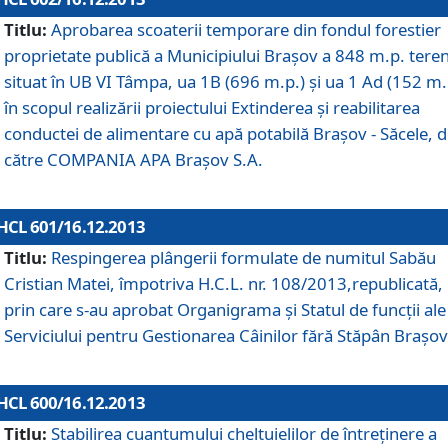
Titlu:
Aprobarea scoaterii temporare din fondul forestier
proprietate publică a Municipiului Braşov a 848 m.p. tere
situat în UB VI Tâmpa, ua 1B (696 m.p.) şi ua 1 Ad (152 m.
în scopul realizării proiectului Extinderea şi reabilitarea
conductei de alimentare cu apă potabilă Braşov - Săcele, 
către COMPANIA APA Braşov S.A.
HCL 601/16.12.2013
Titlu:
Respingerea plângerii formulate de numitul Sabău
Cristian Matei, împotriva H.C.L. nr. 108/2013,republicată,
prin care s-au aprobat Organigrama şi Statul de funcţii ale
Serviciului pentru Gestionarea Câinilor fără Stăpân Braşov
HCL 600/16.12.2013
Titlu:
Stabilirea cuantumului cheltuielilor de întreţinere a