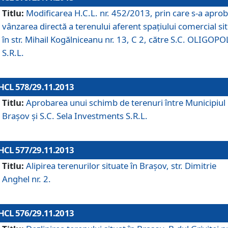
Titlu:
Modificarea H.C.L. nr. 452/2013, prin care s-a aprob
vânzarea directă a terenului aferent spaţiului comercial si
în str. Mihail Kogălniceanu nr. 13, C 2, către S.C. OLIGOPO
S.R.L.
HCL 578/29.11.2013
Titlu:
Aprobarea unui schimb de terenuri între Municipiul
Braşov şi S.C. Sela Investments S.R.L.
HCL 577/29.11.2013
Titlu:
Alipirea terenurilor situate în Braşov, str. Dimitrie
Anghel nr. 2.
HCL 576/29.11.2013