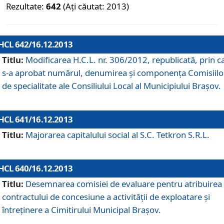
Rezultate:
642
(Ați căutat: 2013)
HCL 642/16.12.2013
Titlu:
Modificarea H.C.L. nr. 306/2012, republicată, prin c
s-a aprobat numărul, denumirea şi componenţa Comisiilo
de specialitate ale Consiliului Local al Municipiului Braşov.
HCL 641/16.12.2013
Titlu:
Majorarea capitalului social al S.C. Tetkron S.R.L.
HCL 640/16.12.2013
Titlu:
Desemnarea comisiei de evaluare pentru atribuirea
contractului de concesiune a activităţii de exploatare şi
întreţinere a Cimitirului Municipal Braşov.