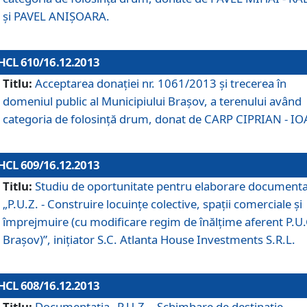
şi PAVEL ANIŞOARA.
HCL 610/16.12.2013
Titlu:
Acceptarea donaţiei nr. 1061/2013 şi trecerea în
domeniul public al Municipiului Braşov, a terenului având
categoria de folosinţă drum, donat de CARP CIPRIAN - IO
HCL 609/16.12.2013
Titlu:
Studiu de oportunitate pentru elaborare documenta
„P.U.Z. - Construire locuinţe colective, spaţii comerciale şi
împrejmuire (cu modificare regim de înălţime aferent P.U.
Braşov)”, iniţiator S.C. Atlanta House Investments S.R.L.
HCL 608/16.12.2013
Titlu:
Documentaţia „P.U.Z. - Schimbare de destinaţie,