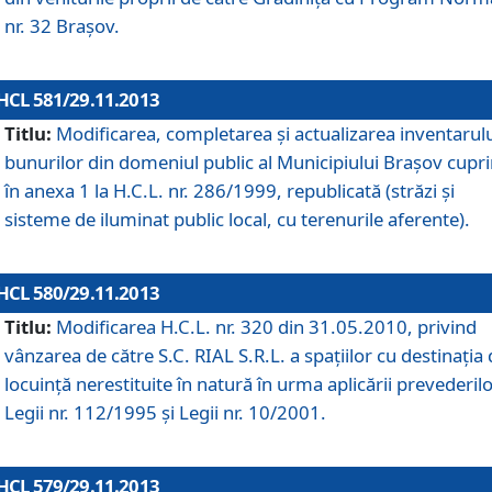
nr. 32 Braşov.
HCL 581/29.11.2013
Titlu:
Modificarea, completarea şi actualizarea inventarul
bunurilor din domeniul public al Municipiului Braşov cupr
în anexa 1 la H.C.L. nr. 286/1999, republicată (străzi şi
sisteme de iluminat public local, cu terenurile aferente).
HCL 580/29.11.2013
Titlu:
Modificarea H.C.L. nr. 320 din 31.05.2010, privind
vânzarea de către S.C. RIAL S.R.L. a spaţiilor cu destinaţia
locuinţă nerestituite în natură în urma aplicării prevederil
Legii nr. 112/1995 şi Legii nr. 10/2001.
HCL 579/29.11.2013