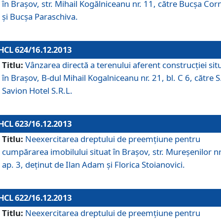
în Braşov, str. Mihail Kogălniceanu nr. 11, către Bucşa Cor
şi Bucşa Paraschiva.
HCL 624/16.12.2013
Titlu:
Vânzarea directă a terenului aferent construcţiei sit
în Braşov, B-dul Mihail Kogalniceanu nr. 21, bl. C 6, către S
Savion Hotel S.R.L.
HCL 623/16.12.2013
Titlu:
Neexercitarea dreptului de preemţiune pentru
cumpărarea imobilului situat în Braşov, str. Mureşenilor nr
ap. 3, deţinut de Ilan Adam şi Florica Stoianovici.
HCL 622/16.12.2013
Titlu:
Neexercitarea dreptului de preemţiune pentru