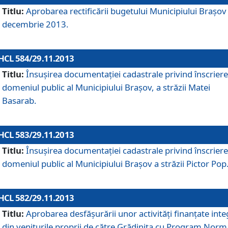
Titlu:
Aprobarea rectificării bugetului Municipiului Braşov 
decembrie 2013.
HCL 584/29.11.2013
Titlu:
Însuşirea documentaţiei cadastrale privind înscriere
domeniul public al Municipiului Braşov, a străzii Matei
Basarab.
HCL 583/29.11.2013
Titlu:
Însuşirea documentaţiei cadastrale privind înscriere
domeniul public al Municipiului Braşov a străzii Pictor Pop
HCL 582/29.11.2013
Titlu:
Aprobarea desfăşurării unor activităţi finanţate inte
din veniturile proprii de către Grădiniţa cu Program Norm