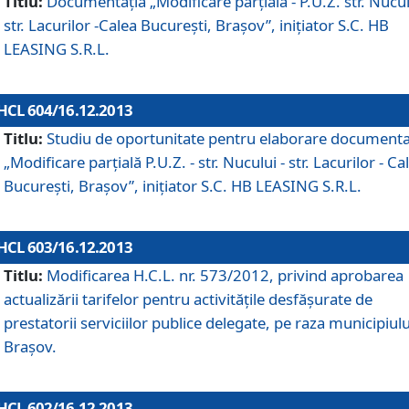
Titlu:
Documentaţia „Modificare parţială - P.U.Z. str. Nucul
str. Lacurilor -Calea Bucureşti, Braşov”, iniţiator S.C. HB
LEASING S.R.L.
HCL 604/16.12.2013
Titlu:
Studiu de oportunitate pentru elaborare documenta
„Modificare parţială P.U.Z. - str. Nucului - str. Lacurilor - Ca
Bucureşti, Braşov”, iniţiator S.C. HB LEASING S.R.L.
HCL 603/16.12.2013
Titlu:
Modificarea H.C.L. nr. 573/2012, privind aprobarea
actualizării tarifelor pentru activităţile desfăşurate de
prestatorii serviciilor publice delegate, pe raza municipiulu
Braşov.
HCL 602/16.12.2013