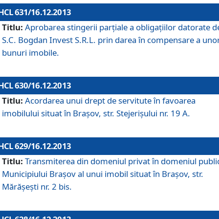
HCL 631/16.12.2013
Titlu:
Aprobarea stingerii parţiale a obligaţiilor datorate d
S.C. Bogdan Invest S.R.L. prin darea în compensare a uno
bunuri imobile.
HCL 630/16.12.2013
Titlu:
Acordarea unui drept de servitute în favoarea
imobilului situat în Braşov, str. Stejerişului nr. 19 A.
HCL 629/16.12.2013
Titlu:
Transmiterea din domeniul privat în domeniul public
Municipiului Braşov al unui imobil situat în Braşov, str.
Mărăşeşti nr. 2 bis.