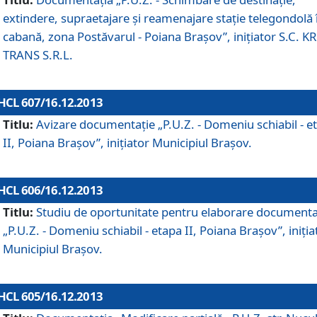
extindere, supraetajare şi reamenajare staţie telegondolă 
cabană, zona Postăvarul - Poiana Braşov”, iniţiator S.C. 
TRANS S.R.L.
HCL 607/16.12.2013
Titlu:
Avizare documentaţie „P.U.Z. - Domeniu schiabil - e
II, Poiana Braşov”, iniţiator Municipiul Braşov.
HCL 606/16.12.2013
Titlu:
Studiu de oportunitate pentru elaborare documenta
„P.U.Z. - Domeniu schiabil - etapa II, Poiana Braşov”, iniţia
Municipiul Braşov.
HCL 605/16.12.2013