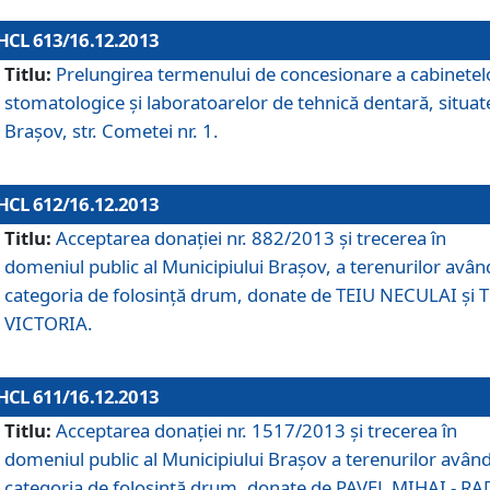
HCL 613/16.12.2013
Titlu:
Prelungirea termenului de concesionare a cabinetel
stomatologice şi laboratoarelor de tehnică dentară, situat
Braşov, str. Cometei nr. 1.
HCL 612/16.12.2013
Titlu:
Acceptarea donaţiei nr. 882/2013 şi trecerea în
domeniul public al Municipiului Braşov, a terenurilor avân
categoria de folosinţă drum, donate de TEIU NECULAI şi 
VICTORIA.
HCL 611/16.12.2013
Titlu:
Acceptarea donaţiei nr. 1517/2013 şi trecerea în
domeniul public al Municipiului Braşov a terenurilor avân
categoria de folosinţă drum, donate de PAVEL MIHAI - R