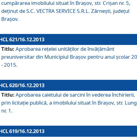
cumpărarea imobilului situat în Braşov, str. Crişan nr. 5,
deţinut de S.C. VECTRA SERVICE S.R.L. Zărneşti, judeţul
Braşov.
HCL 621/16.12.2013
Titlu:
Aprobarea reţelei unităţilor de învăţământ
preuniversitar din Municipiul Braşov pentru anul şcolar 2
- 2015.
HCL 620/16.12.2013
Titlu:
Aprobarea caietului de sarcini în vederea închirierii,
prin licitaţie publică, a imobilului situat în Braşov, str. Lun
nr. 1.
HCL 619/16.12.2013