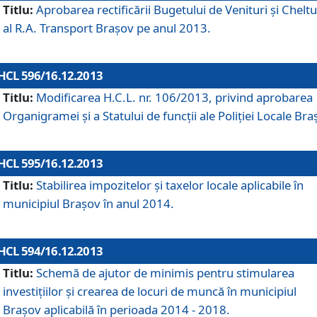
Titlu:
Aprobarea rectificării Bugetului de Venituri şi Cheltui
al R.A. Transport Braşov pe anul 2013.
HCL 596/16.12.2013
Titlu:
Modificarea H.C.L. nr. 106/2013, privind aprobarea
Organigramei şi a Statului de funcţii ale Poliţiei Locale Bra
HCL 595/16.12.2013
Titlu:
Stabilirea impozitelor şi taxelor locale aplicabile în
municipiul Braşov în anul 2014.
HCL 594/16.12.2013
Titlu:
Schemă de ajutor de minimis pentru stimularea
investiţiilor şi crearea de locuri de muncă în municipiul
Braşov aplicabilă în perioada 2014 - 2018.