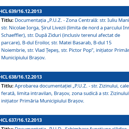
HCL 639/16.12.2013
Titlu:
Documentaţia „P.U.Z. - Zona Centrală: str. Iuliu Man
str. Nicolae Iorga, Şirul Livezii (limita de nord a parcului In
Schaeffler), str. După Ziduri (inclusiv terenul afectat de
parcare), B-dul Eroilor, str. Matei Basarab, B-dul 15
Noiembrie, str. Vlad Ţepeş, str. Pictor Pop”, iniţiator Primă
Municipiului Braşov.
HCL 638/16.12.2013
Titlu:
Aprobarea documentaţiei „P.U.Z. - str. Zizinului, cal
ferată, limita intravilan, Braşov, zona sudică a str. Zizinului
iniţiator Primăria Municipiului Braşov.
HCL 637/16.12.2013
Titlu:
Documentaţia „P.U.D - Schimbare funcţiune clădire