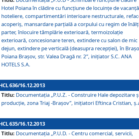
Hotel Poiana în clădire cu funcţiune de locuinţe de vacanţă
hoteliere, compartimentări interioare nestructurale, refa
acoperiş, mansardare parţială a corpului cu regim de înăl
parter, înlocuire tâmplărie exterioară, termoizolaţie
exterioară, concesionare teren, extindere cu salon de mic
dejun, extindere pe verticală (deasupra recepţiei), în Braşo
Poiana Braşov, str. Valea Dragă nr. 2”, iniţiator S.C. ANA
HOTELS S.A.
HCL 636/16.12.2013
Titlu:
Documentaţia „P.U.Z. - Construire Hale depozitare ş
producţie, zona Triaj -Braşov”, iniţiatori Eftinca Cristian, ş.
HCL 635/16.12.2013
Titlu:
Documentaţia „P.U.D. - Centru comercial, servicii,