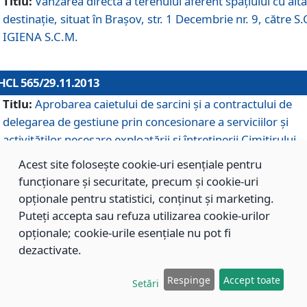
Titlu:
Vânzarea directă a terenului aferent spaţiului cu altă
destinaţie, situat în Braşov, str. 1 Decembrie nr. 9, către S.
IGIENA S.C.M.
HCL 565/29.11.2013
Titlu:
Aprobarea caietului de sarcini şi a contractului de
delegarea de gestiune prin concesionare a serviciilor şi
activităţilor necesare exploatării şi întreţinerii Cimitirului
Municipal Braşov situat în str. Dimitrie Anghel nr. 19.
Acest site folosește cookie-uri esențiale pentru
funcționare și securitate, precum și cookie-uri
opționale pentru statistici, conținut și marketing.
HCL 564/29.11.2013
Puteți accepta sau refuza utilizarea cookie-urilor
Titlu:
Completarea şi modificarea H.C.L. nr. 446/2013, pr
opționale; cookie-urile esențiale nu pot fi
care s-a aprobat studiul de fundamentare pentru
dezactivate.
concesionarea serviciilor de administrare a Cimitirului
Municipal Braşov.
Respinge
Accept toate
Setări