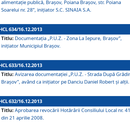
alimentaţie publică, Braşov, Poiana Braşov, str. Poiana
Soarelui nr. 28”, iniţiator S.C. SINAIA S.A.
HCL 634/16.12.2013
Titlu:
Documentaţia „P.U.Z. - Zona La Iepure, Braşov”,
iniţiator Municipiul Braşov.
HCL 633/16.12.2013
Titlu:
Avizarea documentaţiei „P.U.Z. - Strada După Grădin
Braşov”, având ca iniţiator pe Danciu Daniel Robert şi alţii.
HCL 632/16.12.2013
Titlu:
Aprobarea revocării Hotărârii Consiliului Local nr. 4
din 21 aprilie 2008.