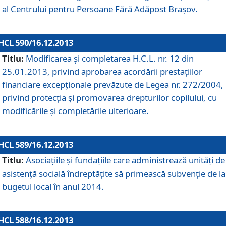
al Centrului pentru Persoane Fără Adăpost Braşov.
HCL 590/16.12.2013
Titlu:
Modificarea şi completarea H.C.L. nr. 12 din
25.01.2013, privind aprobarea acordării prestaţiilor
financiare excepţionale prevăzute de Legea nr. 272/2004,
privind protecţia şi promovarea drepturilor copilului, cu
modificările şi completările ulterioare.
HCL 589/16.12.2013
Titlu:
Asociaţiile şi fundaţiile care administrează unităţi de
asistenţă socială îndreptăţite să primească subvenţie de la
bugetul local în anul 2014.
HCL 588/16.12.2013