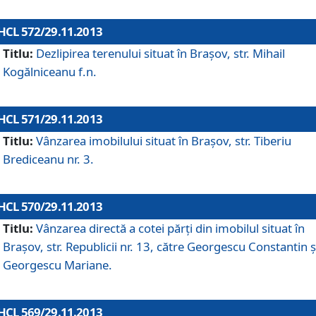
HCL 572/29.11.2013
Titlu:
Dezlipirea terenului situat în Braşov, str. Mihail
Kogălniceanu f.n.
HCL 571/29.11.2013
Titlu:
Vânzarea imobilului situat în Braşov, str. Tiberiu
Brediceanu nr. 3.
HCL 570/29.11.2013
Titlu:
Vânzarea directă a cotei părţi din imobilul situat în
Braşov, str. Republicii nr. 13, către Georgescu Constantin ş
Georgescu Mariane.
HCL 569/29.11.2013