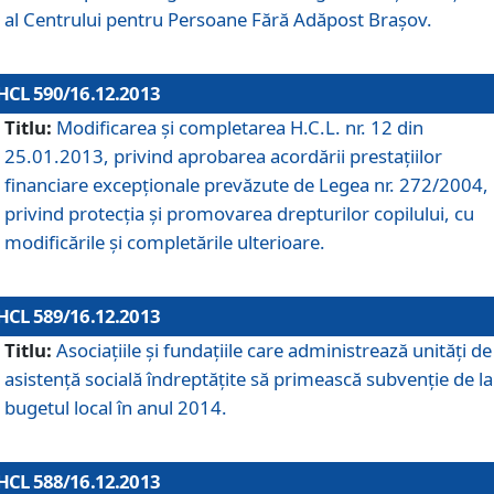
al Centrului pentru Persoane Fără Adăpost Braşov.
HCL 590/16.12.2013
Titlu:
Modificarea şi completarea H.C.L. nr. 12 din
25.01.2013, privind aprobarea acordării prestaţiilor
financiare excepţionale prevăzute de Legea nr. 272/2004,
privind protecţia şi promovarea drepturilor copilului, cu
modificările şi completările ulterioare.
HCL 589/16.12.2013
Titlu:
Asociaţiile şi fundaţiile care administrează unităţi de
asistenţă socială îndreptăţite să primească subvenţie de la
bugetul local în anul 2014.
HCL 588/16.12.2013