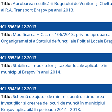
Titlu:
Aprobarea rectificării Bugetului de Venituri şi Cheltui
al R.A. Transport Braşov pe anul 2013.
HCL 596/16.12.2013
Titlu:
Modificarea H.C.L. nr. 106/2013, privind aprobarea
Organigramei şi a Statului de funcţii ale Poliţiei Locale Bra
HCL 595/16.12.2013
Titlu:
Stabilirea impozitelor şi taxelor locale aplicabile în
municipiul Braşov în anul 2014.
HCL 594/16.12.2013
Titlu:
Schemă de ajutor de minimis pentru stimularea
investiţiilor şi crearea de locuri de muncă în municipiul
Braşov aplicabilă în perioada 2014 - 2018.