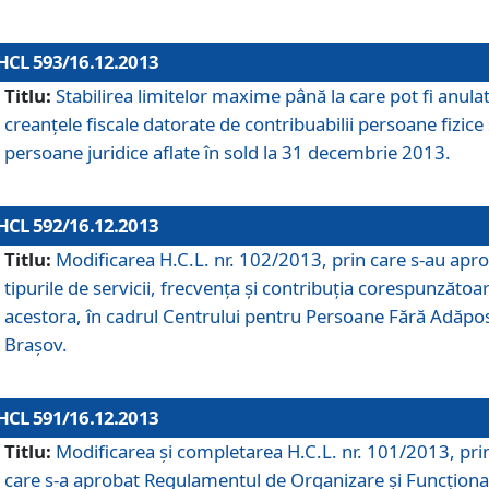
HCL 593/16.12.2013
Titlu:
Stabilirea limitelor maxime până la care pot fi anula
creanţele fiscale datorate de contribuabilii persoane fizice 
persoane juridice aflate în sold la 31 decembrie 2013.
HCL 592/16.12.2013
Titlu:
Modificarea H.C.L. nr. 102/2013, prin care s-au apr
tipurile de servicii, frecvenţa şi contribuţia corespunzătoa
acestora, în cadrul Centrului pentru Persoane Fără Adăpo
Braşov.
HCL 591/16.12.2013
Titlu:
Modificarea şi completarea H.C.L. nr. 101/2013, pri
care s-a aprobat Regulamentul de Organizare şi Funcţion