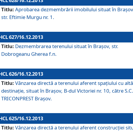
HCL 628/16.12.2013
Titlu:
Aprobarea dezmembrării imobilului situat în Braşov
str. Eftimie Murgu nr. 1.
HCL 627/16.12.2013
Titlu:
Dezmembrarea terenului situat în Braşov, str.
Dobrogeanu Gherea f.n.
HCL 626/16.12.2013
Titlu:
Vânzarea directă a terenului aferent spaţiului cu altă
destinaţie, situat în Braşov, B-dul Victoriei nr. 10, către S.C
TRICONPREST Braşov.
HCL 625/16.12.2013
Titlu:
Vânzarea directă a terenului aferent construcţiei sit