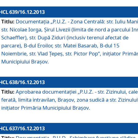
HCL 639/16.12.2013
Titlu:
Documentaţia „P.U.Z. - Zona Centrală: str. Iuliu Man
str. Nicolae Iorga, Şirul Livezii (limita de nord a parcului In
Schaeffler), str. După Ziduri (inclusiv terenul afectat de
parcare), B-dul Eroilor, str. Matei Basarab, B-dul 15
Noiembrie, str. Vlad Ţepeş, str. Pictor Pop”, iniţiator Primă
Municipiului Braşov.
HCL 638/16.12.2013
Titlu:
Aprobarea documentaţiei „P.U.Z. - str. Zizinului, cal
ferată, limita intravilan, Braşov, zona sudică a str. Zizinului
iniţiator Primăria Municipiului Braşov.
HCL 637/16.12.2013
Titlu:
Documentaţia „P.U.D - Schimbare funcţiune clădire