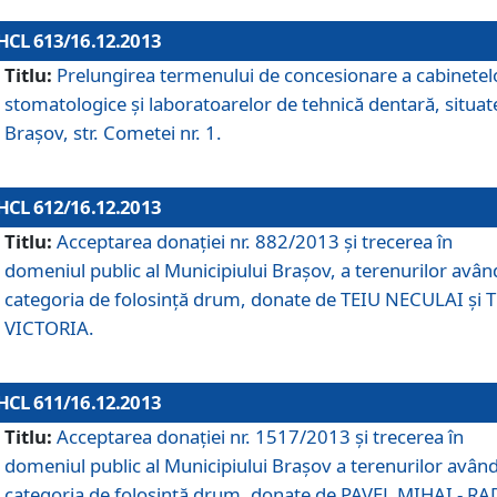
HCL 613/16.12.2013
Titlu:
Prelungirea termenului de concesionare a cabinetel
stomatologice şi laboratoarelor de tehnică dentară, situat
Braşov, str. Cometei nr. 1.
HCL 612/16.12.2013
Titlu:
Acceptarea donaţiei nr. 882/2013 şi trecerea în
domeniul public al Municipiului Braşov, a terenurilor avân
categoria de folosinţă drum, donate de TEIU NECULAI şi 
VICTORIA.
HCL 611/16.12.2013
Titlu:
Acceptarea donaţiei nr. 1517/2013 şi trecerea în
domeniul public al Municipiului Braşov a terenurilor avân
categoria de folosinţă drum, donate de PAVEL MIHAI - R