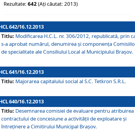
Rezultate:
642
(Ați căutat: 2013)
HCL 642/16.12.2013
Titlu:
Modificarea H.C.L. nr. 306/2012, republicată, prin c
s-a aprobat numărul, denumirea şi componenţa Comisiilo
de specialitate ale Consiliului Local al Municipiului Braşov.
HCL 641/16.12.2013
Titlu:
Majorarea capitalului social al S.C. Tetkron S.R.L.
HCL 640/16.12.2013
Titlu:
Desemnarea comisiei de evaluare pentru atribuirea
contractului de concesiune a activităţii de exploatare şi
întreţinere a Cimitirului Municipal Braşov.