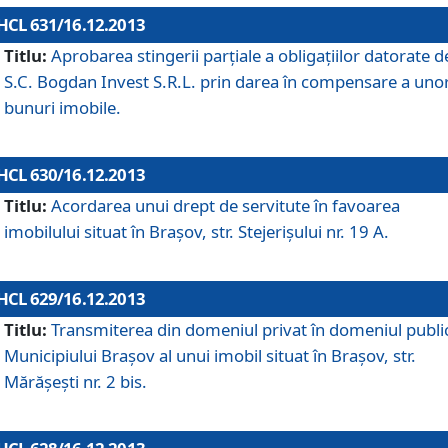
HCL 631/16.12.2013
Titlu:
Aprobarea stingerii parţiale a obligaţiilor datorate d
S.C. Bogdan Invest S.R.L. prin darea în compensare a uno
bunuri imobile.
HCL 630/16.12.2013
Titlu:
Acordarea unui drept de servitute în favoarea
imobilului situat în Braşov, str. Stejerişului nr. 19 A.
HCL 629/16.12.2013
Titlu:
Transmiterea din domeniul privat în domeniul public
Municipiului Braşov al unui imobil situat în Braşov, str.
Mărăşeşti nr. 2 bis.