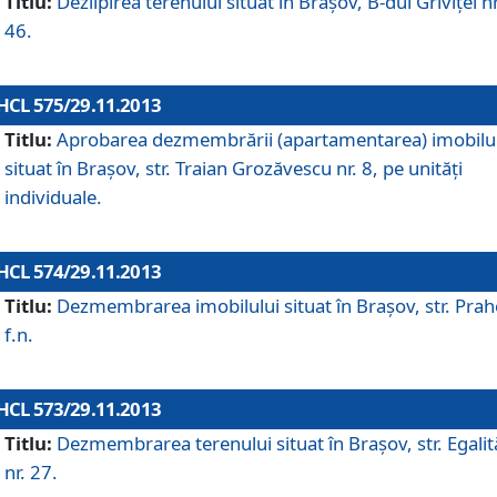
Titlu:
Dezlipirea terenului situat în Braşov, B-dul Griviţei nr
46.
HCL 575/29.11.2013
Titlu:
Aprobarea dezmembrării (apartamentarea) imobilu
situat în Braşov, str. Traian Grozăvescu nr. 8, pe unităţi
individuale.
HCL 574/29.11.2013
Titlu:
Dezmembrarea imobilului situat în Braşov, str. Pra
f.n.
HCL 573/29.11.2013
Titlu:
Dezmembrarea terenului situat în Braşov, str. Egalită
nr. 27.