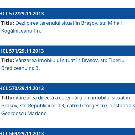
HCL 572/29.11.2013
Titlu:
Dezlipirea terenului situat în Braşov, str. Mihail
Kogălniceanu f.n.
HCL 571/29.11.2013
Titlu:
Vânzarea imobilului situat în Braşov, str. Tiberiu
Brediceanu nr. 3.
HCL 570/29.11.2013
Titlu:
Vânzarea directă a cotei părţi din imobilul situat în
Braşov, str. Republicii nr. 13, către Georgescu Constantin ş
Georgescu Mariane.
HCL 569/29.11.2013