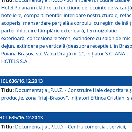
Hotel Poiana în clădire cu funcţiune de locuinţe de vacanţă
hoteliere, compartimentări interioare nestructurale, refa
acoperiş, mansardare parţială a corpului cu regim de înăl
parter, înlocuire tâmplărie exterioară, termoizolaţie
exterioară, concesionare teren, extindere cu salon de mic
dejun, extindere pe verticală (deasupra recepţiei), în Braşo
Poiana Braşov, str. Valea Dragă nr. 2”, iniţiator S.C. ANA
HOTELS S.A.
HCL 636/16.12.2013
Titlu:
Documentaţia „P.U.Z. - Construire Hale depozitare ş
producţie, zona Triaj -Braşov”, iniţiatori Eftinca Cristian, ş.
HCL 635/16.12.2013
Titlu:
Documentaţia „P.U.D. - Centru comercial, servicii,