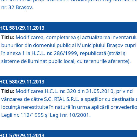
nr. 32 Braşov.
HCL 581/29.11.2013
Titlu:
Modificarea, completarea şi actualizarea inventarul
bunurilor din domeniul public al Municipiului Braşov cupr
în anexa 1 la H.C.L. nr. 286/1999, republicată (străzi şi
sisteme de iluminat public local, cu terenurile aferente).
HCL 580/29.11.2013
Titlu:
Modificarea H.C.L. nr. 320 din 31.05.2010, privind
vânzarea de către S.C. RIAL S.R.L. a spaţiilor cu destinaţia
locuinţă nerestituite în natură în urma aplicării prevederil
Legii nr. 112/1995 şi Legii nr. 10/2001.
HCL 579/29.11.2013