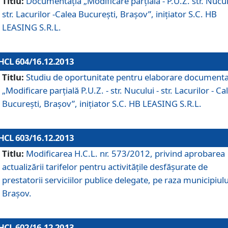
Titlu:
Documentaţia „Modificare parţială - P.U.Z. str. Nucul
str. Lacurilor -Calea Bucureşti, Braşov”, iniţiator S.C. HB
LEASING S.R.L.
HCL 604/16.12.2013
Titlu:
Studiu de oportunitate pentru elaborare documenta
„Modificare parţială P.U.Z. - str. Nucului - str. Lacurilor - Ca
Bucureşti, Braşov”, iniţiator S.C. HB LEASING S.R.L.
HCL 603/16.12.2013
Titlu:
Modificarea H.C.L. nr. 573/2012, privind aprobarea
actualizării tarifelor pentru activităţile desfăşurate de
prestatorii serviciilor publice delegate, pe raza municipiulu
Braşov.
HCL 602/16.12.2013