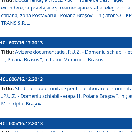
extindere, supraetajare şi reamenajare staţie telegondolă 
cabană, zona Postăvarul - Poiana Braşov”, iniţiator S.C. 
TRANS S.R.L.
HCL 607/16.12.2013
Titlu:
Avizare documentaţie „P.U.Z. - Domeniu schiabil - e
II, Poiana Braşov”, iniţiator Municipiul Braşov.
HCL 606/16.12.2013
Titlu:
Studiu de oportunitate pentru elaborare documenta
„P.U.Z. - Domeniu schiabil - etapa II, Poiana Braşov”, iniţia
Municipiul Braşov.
HCL 605/16.12.2013