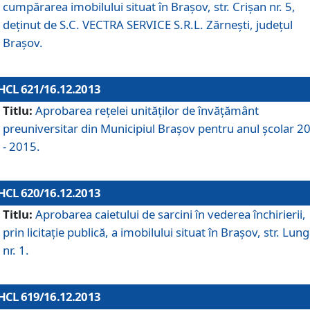
cumpărarea imobilului situat în Braşov, str. Crişan nr. 5,
deţinut de S.C. VECTRA SERVICE S.R.L. Zărneşti, judeţul
Braşov.
HCL 621/16.12.2013
Titlu:
Aprobarea reţelei unităţilor de învăţământ
preuniversitar din Municipiul Braşov pentru anul şcolar 2
- 2015.
HCL 620/16.12.2013
Titlu:
Aprobarea caietului de sarcini în vederea închirierii,
prin licitaţie publică, a imobilului situat în Braşov, str. Lun
nr. 1.
HCL 619/16.12.2013