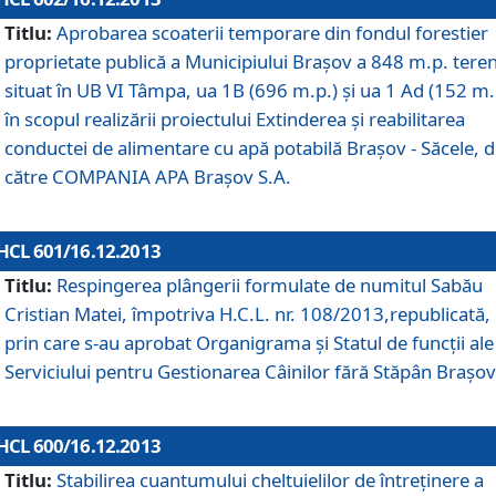
Titlu:
Aprobarea scoaterii temporare din fondul forestier
proprietate publică a Municipiului Braşov a 848 m.p. tere
situat în UB VI Tâmpa, ua 1B (696 m.p.) şi ua 1 Ad (152 m.
în scopul realizării proiectului Extinderea şi reabilitarea
conductei de alimentare cu apă potabilă Braşov - Săcele, 
către COMPANIA APA Braşov S.A.
HCL 601/16.12.2013
Titlu:
Respingerea plângerii formulate de numitul Sabău
Cristian Matei, împotriva H.C.L. nr. 108/2013,republicată,
prin care s-au aprobat Organigrama şi Statul de funcţii ale
Serviciului pentru Gestionarea Câinilor fără Stăpân Braşov
HCL 600/16.12.2013
Titlu:
Stabilirea cuantumului cheltuielilor de întreţinere a