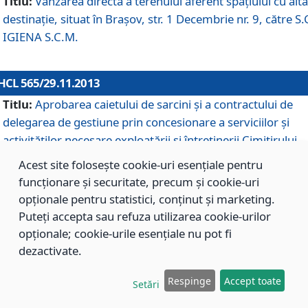
Titlu:
Vânzarea directă a terenului aferent spaţiului cu altă
destinaţie, situat în Braşov, str. 1 Decembrie nr. 9, către S.
IGIENA S.C.M.
HCL 565/29.11.2013
Titlu:
Aprobarea caietului de sarcini şi a contractului de
delegarea de gestiune prin concesionare a serviciilor şi
activităţilor necesare exploatării şi întreţinerii Cimitirului
Municipal Braşov situat în str. Dimitrie Anghel nr. 19.
Acest site folosește cookie-uri esențiale pentru
funcționare și securitate, precum și cookie-uri
opționale pentru statistici, conținut și marketing.
HCL 564/29.11.2013
Puteți accepta sau refuza utilizarea cookie-urilor
Titlu:
Completarea şi modificarea H.C.L. nr. 446/2013, pr
opționale; cookie-urile esențiale nu pot fi
care s-a aprobat studiul de fundamentare pentru
dezactivate.
concesionarea serviciilor de administrare a Cimitirului
Municipal Braşov.
Respinge
Accept toate
Setări