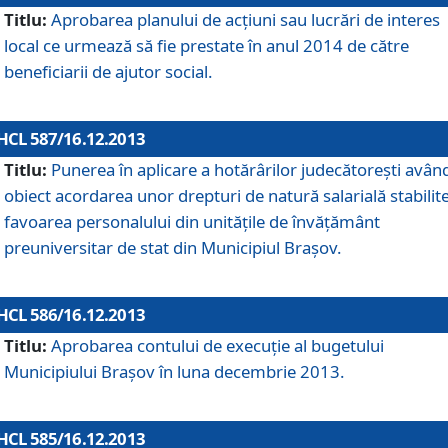
Titlu:
Aprobarea planului de acţiuni sau lucrări de interes
local ce urmează să fie prestate în anul 2014 de către
beneficiarii de ajutor social.
HCL 587/16.12.2013
Titlu:
Punerea în aplicare a hotărârilor judecătoreşti avân
obiect acordarea unor drepturi de natură salarială stabilite
favoarea personalului din unităţile de învăţământ
preuniversitar de stat din Municipiul Braşov.
HCL 586/16.12.2013
Titlu:
Aprobarea contului de execuţie al bugetului
Municipiului Braşov în luna decembrie 2013.
HCL 585/16.12.2013