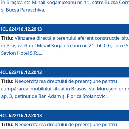
în Braşov, str. Mihail Kogălniceanu nr. 11, către Bucşa Cor
şi Bucşa Paraschiva.
HCL 624/16.12.2013
Titlu:
Vânzarea directă a terenului aferent construcţiei sit
în Braşov, B-dul Mihail Kogalniceanu nr. 21, bl. C 6, către S
Savion Hotel S.R.L.
HCL 623/16.12.2013
Titlu:
Neexercitarea dreptului de preemţiune pentru
cumpărarea imobilului situat în Braşov, str. Mureşenilor nr
ap. 3, deţinut de Ilan Adam şi Florica Stoianovici.
HCL 622/16.12.2013
Titlu:
Neexercitarea dreptului de preemţiune pentru