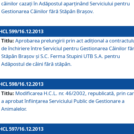
câinilor cazaţi în Adăpostul aparţinând Serviciului pentru
Gestionarea Câinilor fără Stăpân Braşov.
HCL 599/16.12.2013
Titlu:
Aprobarea prelungirii prin act adiţional a contractul
de închiriere între Serviciul pentru Gestionarea Câinilor fă
Stăpân Braşov şi S.C. Ferma Stupini UTB S.A. pentru
Adăpostul de câini fără stăpân.
HCL 598/16.12.2013
Titlu:
Modificarea H.C.L. nr. 46/2002, republicată, prin car
a aprobat înfiinţarea Serviciului Public de Gestionare a
Animalelor.
HCL 597/16.12.2013