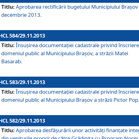
Titlu:
Aprobarea rectificării bugetului Municipiului Braşov 
decembrie 2013.
HCL 584/29.11.2013
Titlu:
Însuşirea documentaţiei cadastrale privind înscriere
domeniul public al Municipiului Braşov, a străzii Matei
Basarab.
HCL 583/29.11.2013
Titlu:
Însuşirea documentaţiei cadastrale privind înscriere
domeniul public al Municipiului Braşov a străzii Pictor Pop
HCL 582/29.11.2013
Titlu:
Aprobarea desfăşurării unor activităţi finanţate inte
din veniturile proprii de către Grădiniţa cu Program Norm