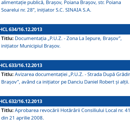
alimentaţie publică, Braşov, Poiana Braşov, str. Poiana
Soarelui nr. 28”, iniţiator S.C. SINAIA S.A.
HCL 634/16.12.2013
Titlu:
Documentaţia „P.U.Z. - Zona La Iepure, Braşov”,
iniţiator Municipiul Braşov.
HCL 633/16.12.2013
Titlu:
Avizarea documentaţiei „P.U.Z. - Strada După Grădin
Braşov”, având ca iniţiator pe Danciu Daniel Robert şi alţii.
HCL 632/16.12.2013
Titlu:
Aprobarea revocării Hotărârii Consiliului Local nr. 4
din 21 aprilie 2008.