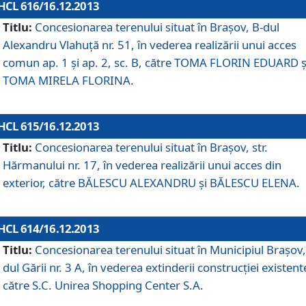
HCL 616/16.12.2013
Titlu:
Concesionarea terenului situat în Braşov, B-dul
Alexandru Vlahuţă nr. 51, în vederea realizării unui acces
comun ap. 1 şi ap. 2, sc. B, către TOMA FLORIN EDUARD ş
TOMA MIRELA FLORINA.
HCL 615/16.12.2013
Titlu:
Concesionarea terenului situat în Braşov, str.
Hărmanului nr. 17, în vederea realizării unui acces din
exterior, către BĂLESCU ALEXANDRU şi BĂLESCU ELENA.
HCL 614/16.12.2013
Titlu:
Concesionarea terenului situat în Municipiul Braşov,
dul Gării nr. 3 A, în vederea extinderii construcţiei existent
către S.C. Unirea Shopping Center S.A.