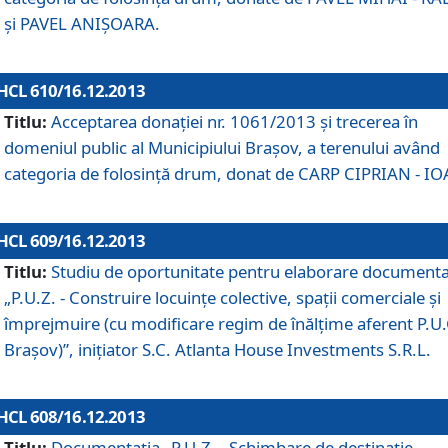
şi PAVEL ANIŞOARA.
HCL 610/16.12.2013
Titlu:
Acceptarea donaţiei nr. 1061/2013 şi trecerea în
domeniul public al Municipiului Braşov, a terenului având
categoria de folosinţă drum, donat de CARP CIPRIAN - IO
HCL 609/16.12.2013
Titlu:
Studiu de oportunitate pentru elaborare documenta
„P.U.Z. - Construire locuinţe colective, spaţii comerciale şi
împrejmuire (cu modificare regim de înălţime aferent P.U.
Braşov)”, iniţiator S.C. Atlanta House Investments S.R.L.
HCL 608/16.12.2013
Titlu:
Documentaţia „P.U.Z. - Schimbare de destinaţie,