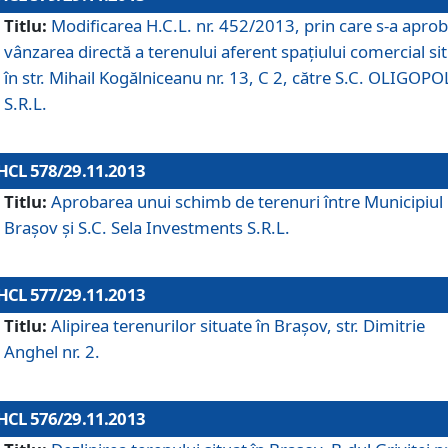
Titlu:
Modificarea H.C.L. nr. 452/2013, prin care s-a aprob
vânzarea directă a terenului aferent spaţiului comercial si
în str. Mihail Kogălniceanu nr. 13, C 2, către S.C. OLIGOPO
S.R.L.
HCL 578/29.11.2013
Titlu:
Aprobarea unui schimb de terenuri între Municipiul
Braşov şi S.C. Sela Investments S.R.L.
HCL 577/29.11.2013
Titlu:
Alipirea terenurilor situate în Braşov, str. Dimitrie
Anghel nr. 2.
HCL 576/29.11.2013