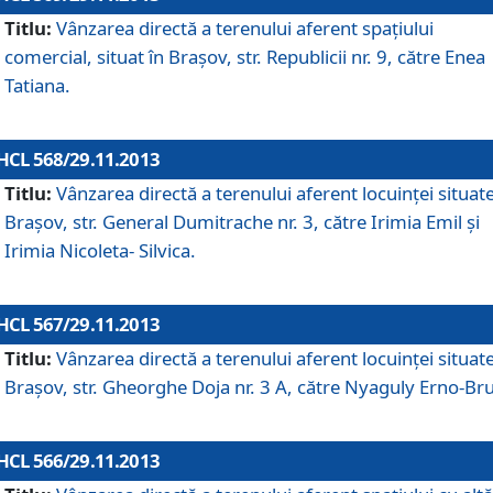
Titlu:
Vânzarea directă a terenului aferent spaţiului
comercial, situat în Braşov, str. Republicii nr. 9, către Enea
Tatiana.
HCL 568/29.11.2013
Titlu:
Vânzarea directă a terenului aferent locuinţei situate
Braşov, str. General Dumitrache nr. 3, către Irimia Emil şi
Irimia Nicoleta- Silvica.
HCL 567/29.11.2013
Titlu:
Vânzarea directă a terenului aferent locuinţei situate
Braşov, str. Gheorghe Doja nr. 3 A, către Nyaguly Erno-Br
HCL 566/29.11.2013