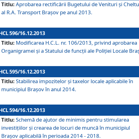
Titlu:
Aprobarea rectificării Bugetului de Venituri şi Cheltui
al R.A. Transport Braşov pe anul 2013.
HCL 596/16.12.2013
Titlu:
Modificarea H.C.L. nr. 106/2013, privind aprobarea
Organigramei şi a Statului de funcţii ale Poliţiei Locale Bra
HCL 595/16.12.2013
Titlu:
Stabilirea impozitelor şi taxelor locale aplicabile în
municipiul Braşov în anul 2014.
HCL 594/16.12.2013
Titlu:
Schemă de ajutor de minimis pentru stimularea
investiţiilor şi crearea de locuri de muncă în municipiul
Braşov aplicabilă în perioada 2014 - 2018.