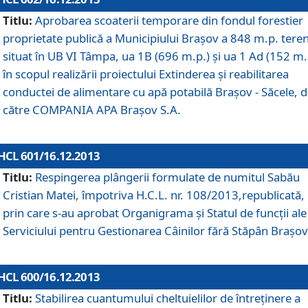
Titlu:
Aprobarea scoaterii temporare din fondul forestier
proprietate publică a Municipiului Braşov a 848 m.p. tere
situat în UB VI Tâmpa, ua 1B (696 m.p.) şi ua 1 Ad (152 m.
în scopul realizării proiectului Extinderea şi reabilitarea
conductei de alimentare cu apă potabilă Braşov - Săcele, 
către COMPANIA APA Braşov S.A.
HCL 601/16.12.2013
Titlu:
Respingerea plângerii formulate de numitul Sabău
Cristian Matei, împotriva H.C.L. nr. 108/2013,republicată,
prin care s-au aprobat Organigrama şi Statul de funcţii ale
Serviciului pentru Gestionarea Câinilor fără Stăpân Braşov
HCL 600/16.12.2013
Titlu:
Stabilirea cuantumului cheltuielilor de întreţinere a