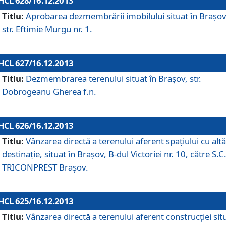
HCL 628/16.12.2013
Titlu:
Aprobarea dezmembrării imobilului situat în Braşov
str. Eftimie Murgu nr. 1.
HCL 627/16.12.2013
Titlu:
Dezmembrarea terenului situat în Braşov, str.
Dobrogeanu Gherea f.n.
HCL 626/16.12.2013
Titlu:
Vânzarea directă a terenului aferent spaţiului cu altă
destinaţie, situat în Braşov, B-dul Victoriei nr. 10, către S.C
TRICONPREST Braşov.
HCL 625/16.12.2013
Titlu:
Vânzarea directă a terenului aferent construcţiei sit