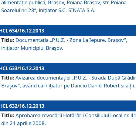
alimentaţie publică, Braşov, Poiana Braşov, str. Poiana
Soarelui nr. 28”, iniţiator S.C. SINAIA S.A.
HCL 634/16.12.2013
Titlu:
Documentaţia „P.U.Z. - Zona La Iepure, Braşov”,
iniţiator Municipiul Braşov.
HCL 633/16.12.2013
Titlu:
Avizarea documentaţiei „P.U.Z. - Strada După Grădin
Braşov”, având ca iniţiator pe Danciu Daniel Robert şi alţii.
HCL 632/16.12.2013
Titlu:
Aprobarea revocării Hotărârii Consiliului Local nr. 4
din 21 aprilie 2008.