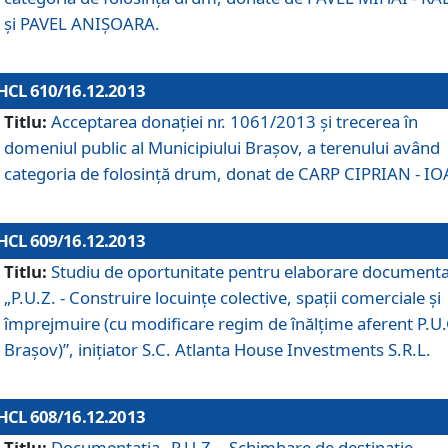
şi PAVEL ANIŞOARA.
HCL 610/16.12.2013
Titlu:
Acceptarea donaţiei nr. 1061/2013 şi trecerea în
domeniul public al Municipiului Braşov, a terenului având
categoria de folosinţă drum, donat de CARP CIPRIAN - IO
HCL 609/16.12.2013
Titlu:
Studiu de oportunitate pentru elaborare documenta
„P.U.Z. - Construire locuinţe colective, spaţii comerciale şi
împrejmuire (cu modificare regim de înălţime aferent P.U.
Braşov)”, iniţiator S.C. Atlanta House Investments S.R.L.
HCL 608/16.12.2013
Titlu:
Documentaţia „P.U.Z. - Schimbare de destinaţie,