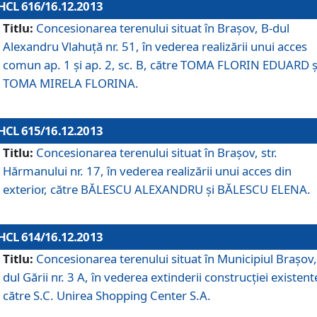
HCL 616/16.12.2013
Titlu:
Concesionarea terenului situat în Braşov, B-dul
Alexandru Vlahuţă nr. 51, în vederea realizării unui acces
comun ap. 1 şi ap. 2, sc. B, către TOMA FLORIN EDUARD ş
TOMA MIRELA FLORINA.
HCL 615/16.12.2013
Titlu:
Concesionarea terenului situat în Braşov, str.
Hărmanului nr. 17, în vederea realizării unui acces din
exterior, către BĂLESCU ALEXANDRU şi BĂLESCU ELENA.
HCL 614/16.12.2013
Titlu:
Concesionarea terenului situat în Municipiul Braşov,
dul Gării nr. 3 A, în vederea extinderii construcţiei existent
către S.C. Unirea Shopping Center S.A.