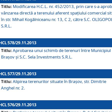
Titlu:
Modificarea H.C.L. nr. 452/2013, prin care s-a aprob
vânzarea directă a terenului aferent spaţiului comercial si
în str. Mihail Kogălniceanu nr. 13, C 2, către S.C. OLIGOPO
S.R.L.
HCL 578/29.11.2013
Titlu:
Aprobarea unui schimb de terenuri între Municipiul
Braşov şi S.C. Sela Investments S.R.L.
HCL 577/29.11.2013
Titlu:
Alipirea terenurilor situate în Braşov, str. Dimitrie
Anghel nr. 2.
HCL 576/29.11.2013