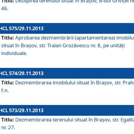
Titlu:
Dezlipirea terenului situat în Braşov, B-dul Griviţei nr
46.
HCL 575/29.11.2013
Titlu:
Aprobarea dezmembrării (apartamentarea) imobilu
situat în Braşov, str. Traian Grozăvescu nr. 8, pe unităţi
individuale.
HCL 574/29.11.2013
Titlu:
Dezmembrarea imobilului situat în Braşov, str. Pra
f.n.
HCL 573/29.11.2013
Titlu:
Dezmembrarea terenului situat în Braşov, str. Egalită
nr. 27.