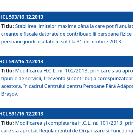
HCL 593/16.12.2013
Titlu:
Stabilirea limitelor maxime până la care pot fi anula
creanţele fiscale datorate de contribuabilii persoane fizice 
persoane juridice aflate în sold la 31 decembrie 2013.
HCL 592/16.12.2013
Titlu:
Modificarea H.C.L. nr. 102/2013, prin care s-au apr
tipurile de servicii, frecvenţa şi contribuţia corespunzătoa
acestora, în cadrul Centrului pentru Persoane Fără Adăpo
Braşov.
HCL 591/16.12.2013
Titlu:
Modificarea şi completarea H.C.L. nr. 101/2013, pri
care s-a aprobat Regulamentul de Organizare şi Funcţion