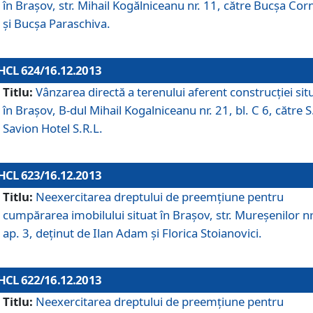
în Braşov, str. Mihail Kogălniceanu nr. 11, către Bucşa Cor
şi Bucşa Paraschiva.
HCL 624/16.12.2013
Titlu:
Vânzarea directă a terenului aferent construcţiei sit
în Braşov, B-dul Mihail Kogalniceanu nr. 21, bl. C 6, către S
Savion Hotel S.R.L.
HCL 623/16.12.2013
Titlu:
Neexercitarea dreptului de preemţiune pentru
cumpărarea imobilului situat în Braşov, str. Mureşenilor nr
ap. 3, deţinut de Ilan Adam şi Florica Stoianovici.
HCL 622/16.12.2013
Titlu:
Neexercitarea dreptului de preemţiune pentru