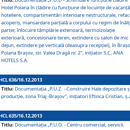
Hotel Poiana în clădire cu funcţiune de locuinţe de vacanţă
hoteliere, compartimentări interioare nestructurale, refa
acoperiş, mansardare parţială a corpului cu regim de înăl
parter, înlocuire tâmplărie exterioară, termoizolaţie
exterioară, concesionare teren, extindere cu salon de mic
dejun, extindere pe verticală (deasupra recepţiei), în Braşo
Poiana Braşov, str. Valea Dragă nr. 2”, iniţiator S.C. ANA
HOTELS S.A.
HCL 636/16.12.2013
Titlu:
Documentaţia „P.U.Z. - Construire Hale depozitare ş
producţie, zona Triaj -Braşov”, iniţiatori Eftinca Cristian, ş.
HCL 635/16.12.2013
Titlu:
Documentaţia „P.U.D. - Centru comercial, servicii,