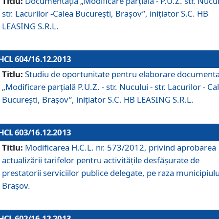
Titlu:
Documentaţia „Modificare parţială - P.U.Z. str. Nucul
str. Lacurilor -Calea Bucureşti, Braşov”, iniţiator S.C. HB
LEASING S.R.L.
HCL 604/16.12.2013
Titlu:
Studiu de oportunitate pentru elaborare documenta
„Modificare parţială P.U.Z. - str. Nucului - str. Lacurilor - Ca
Bucureşti, Braşov”, iniţiator S.C. HB LEASING S.R.L.
HCL 603/16.12.2013
Titlu:
Modificarea H.C.L. nr. 573/2012, privind aprobarea
actualizării tarifelor pentru activităţile desfăşurate de
prestatorii serviciilor publice delegate, pe raza municipiulu
Braşov.
HCL 602/16.12.2013