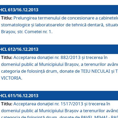
HCL 613/16.12.2013
Titlu:
Prelungirea termenului de concesionare a cabinetel
stomatologice şi laboratoarelor de tehnică dentară, situat
Braşov, str. Cometei nr. 1.
HCL 612/16.12.2013
Titlu:
Acceptarea donaţiei nr. 882/2013 şi trecerea în
domeniul public al Municipiului Braşov, a terenurilor avân
categoria de folosinţă drum, donate de TEIU NECULAI şi 
VICTORIA.
HCL 611/16.12.2013
Titlu:
Acceptarea donaţiei nr. 1517/2013 şi trecerea în
domeniul public al Municipiului Braşov a terenurilor avân
categoria de folosinţă drum, donate de PAVEL MIHAI - R