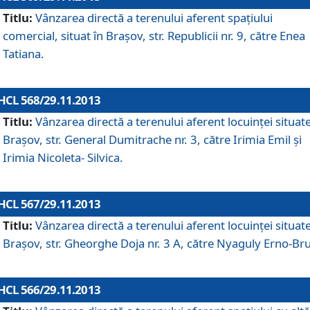
Titlu:
Vânzarea directă a terenului aferent spaţiului
comercial, situat în Braşov, str. Republicii nr. 9, către Enea
Tatiana.
HCL 568/29.11.2013
Titlu:
Vânzarea directă a terenului aferent locuinţei situate
Braşov, str. General Dumitrache nr. 3, către Irimia Emil şi
Irimia Nicoleta- Silvica.
HCL 567/29.11.2013
Titlu:
Vânzarea directă a terenului aferent locuinţei situate
Braşov, str. Gheorghe Doja nr. 3 A, către Nyaguly Erno-Br
HCL 566/29.11.2013