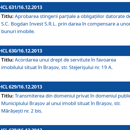
HCL 631/16.12.2013
Titlu:
Aprobarea stingerii parţiale a obligaţiilor datorate d
S.C. Bogdan Invest S.R.L. prin darea în compensare a uno
bunuri imobile.
HCL 630/16.12.2013
Titlu:
Acordarea unui drept de servitute în favoarea
imobilului situat în Braşov, str. Stejerişului nr. 19 A.
HCL 629/16.12.2013
Titlu:
Transmiterea din domeniul privat în domeniul public
Municipiului Braşov al unui imobil situat în Braşov, str.
Mărăşeşti nr. 2 bis.