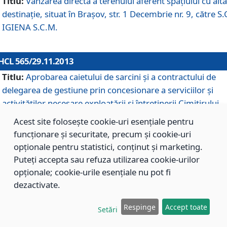
Titlu:
Vânzarea directă a terenului aferent spaţiului cu altă
destinaţie, situat în Braşov, str. 1 Decembrie nr. 9, către S.
IGIENA S.C.M.
HCL 565/29.11.2013
Titlu:
Aprobarea caietului de sarcini şi a contractului de
delegarea de gestiune prin concesionare a serviciilor şi
activităţilor necesare exploatării şi întreţinerii Cimitirului
Municipal Braşov situat în str. Dimitrie Anghel nr. 19.
Acest site folosește cookie-uri esențiale pentru
funcționare și securitate, precum și cookie-uri
opționale pentru statistici, conținut și marketing.
HCL 564/29.11.2013
Puteți accepta sau refuza utilizarea cookie-urilor
Titlu:
Completarea şi modificarea H.C.L. nr. 446/2013, pr
opționale; cookie-urile esențiale nu pot fi
care s-a aprobat studiul de fundamentare pentru
dezactivate.
concesionarea serviciilor de administrare a Cimitirului
Municipal Braşov.
Respinge
Accept toate
Setări