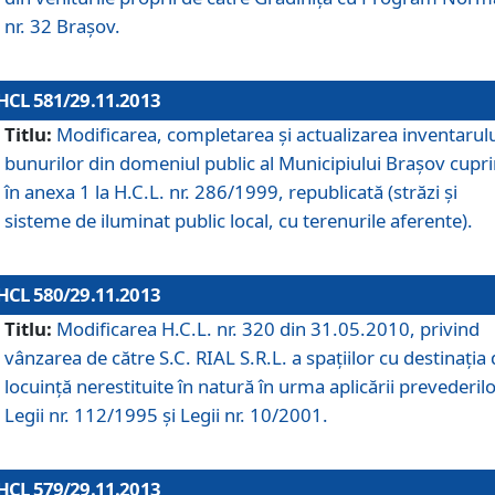
nr. 32 Braşov.
HCL 581/29.11.2013
Titlu:
Modificarea, completarea şi actualizarea inventarul
bunurilor din domeniul public al Municipiului Braşov cupr
în anexa 1 la H.C.L. nr. 286/1999, republicată (străzi şi
sisteme de iluminat public local, cu terenurile aferente).
HCL 580/29.11.2013
Titlu:
Modificarea H.C.L. nr. 320 din 31.05.2010, privind
vânzarea de către S.C. RIAL S.R.L. a spaţiilor cu destinaţia
locuinţă nerestituite în natură în urma aplicării prevederil
Legii nr. 112/1995 şi Legii nr. 10/2001.
HCL 579/29.11.2013