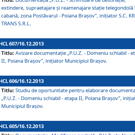
extindere, supraetajare şi reamenajare staţie telegondolă 
cabană, zona Postăvarul - Poiana Braşov”, iniţiator S.C. 
TRANS S.R.L.
HCL 607/16.12.2013
Titlu:
Avizare documentaţie „P.U.Z. - Domeniu schiabil - e
II, Poiana Braşov”, iniţiator Municipiul Braşov.
HCL 606/16.12.2013
Titlu:
Studiu de oportunitate pentru elaborare documenta
„P.U.Z. - Domeniu schiabil - etapa II, Poiana Braşov”, iniţia
Municipiul Braşov.
HCL 605/16.12.2013