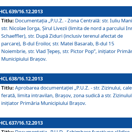
HCL 639/16.12.2013
Titlu:
Documentaţia „P.U.Z. - Zona Centrală: str. Iuliu Man
str. Nicolae Iorga, Şirul Livezii (limita de nord a parcului In
Schaeffler), str. După Ziduri (inclusiv terenul afectat de
parcare), B-dul Eroilor, str. Matei Basarab, B-dul 15
Noiembrie, str. Vlad Ţepeş, str. Pictor Pop”, iniţiator Primă
Municipiului Braşov.
HCL 638/16.12.2013
Titlu:
Aprobarea documentaţiei „P.U.Z. - str. Zizinului, cal
ferată, limita intravilan, Braşov, zona sudică a str. Zizinului
iniţiator Primăria Municipiului Braşov.
HCL 637/16.12.2013
Titlu:
Documentaţia „P.U.D - Schimbare funcţiune clădire