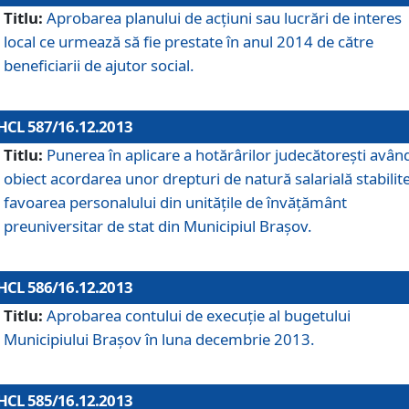
Titlu:
Aprobarea planului de acţiuni sau lucrări de interes
local ce urmează să fie prestate în anul 2014 de către
beneficiarii de ajutor social.
HCL 587/16.12.2013
Titlu:
Punerea în aplicare a hotărârilor judecătoreşti avân
obiect acordarea unor drepturi de natură salarială stabilite
favoarea personalului din unităţile de învăţământ
preuniversitar de stat din Municipiul Braşov.
HCL 586/16.12.2013
Titlu:
Aprobarea contului de execuţie al bugetului
Municipiului Braşov în luna decembrie 2013.
HCL 585/16.12.2013