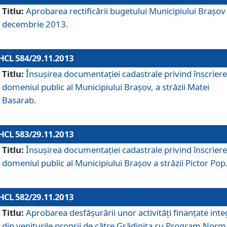
Titlu:
Aprobarea rectificării bugetului Municipiului Braşov 
decembrie 2013.
HCL 584/29.11.2013
Titlu:
Însuşirea documentaţiei cadastrale privind înscriere
domeniul public al Municipiului Braşov, a străzii Matei
Basarab.
HCL 583/29.11.2013
Titlu:
Însuşirea documentaţiei cadastrale privind înscriere
domeniul public al Municipiului Braşov a străzii Pictor Pop
HCL 582/29.11.2013
Titlu:
Aprobarea desfăşurării unor activităţi finanţate inte
din veniturile proprii de către Grădiniţa cu Program Norm