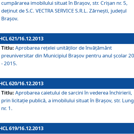
cumpărarea imobilului situat în Braşov, str. Crişan nr. 5,
deţinut de S.C. VECTRA SERVICE S.R.L. Zărneşti, judeţul
Braşov.
HCL 621/16.12.2013
Titlu:
Aprobarea reţelei unităţilor de învăţământ
preuniversitar din Municipiul Braşov pentru anul şcolar 2
- 2015.
HCL 620/16.12.2013
Titlu:
Aprobarea caietului de sarcini în vederea închirierii,
prin licitaţie publică, a imobilului situat în Braşov, str. Lun
nr. 1.
HCL 619/16.12.2013