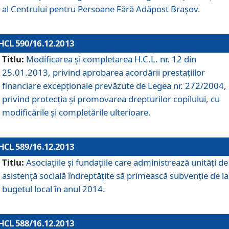
al Centrului pentru Persoane Fără Adăpost Braşov.
HCL 590/16.12.2013
Titlu:
Modificarea şi completarea H.C.L. nr. 12 din
25.01.2013, privind aprobarea acordării prestaţiilor
financiare excepţionale prevăzute de Legea nr. 272/2004,
privind protecţia şi promovarea drepturilor copilului, cu
modificările şi completările ulterioare.
HCL 589/16.12.2013
Titlu:
Asociaţiile şi fundaţiile care administrează unităţi de
asistenţă socială îndreptăţite să primească subvenţie de la
bugetul local în anul 2014.
HCL 588/16.12.2013