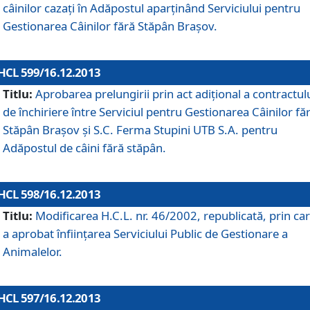
câinilor cazaţi în Adăpostul aparţinând Serviciului pentru
Gestionarea Câinilor fără Stăpân Braşov.
HCL 599/16.12.2013
Titlu:
Aprobarea prelungirii prin act adiţional a contractul
de închiriere între Serviciul pentru Gestionarea Câinilor fă
Stăpân Braşov şi S.C. Ferma Stupini UTB S.A. pentru
Adăpostul de câini fără stăpân.
HCL 598/16.12.2013
Titlu:
Modificarea H.C.L. nr. 46/2002, republicată, prin car
a aprobat înfiinţarea Serviciului Public de Gestionare a
Animalelor.
HCL 597/16.12.2013