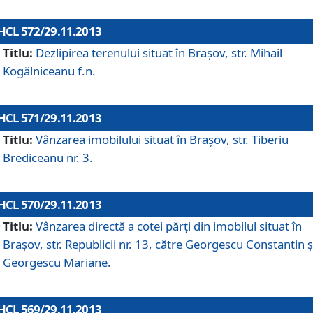
HCL 572/29.11.2013
Titlu:
Dezlipirea terenului situat în Braşov, str. Mihail
Kogălniceanu f.n.
HCL 571/29.11.2013
Titlu:
Vânzarea imobilului situat în Braşov, str. Tiberiu
Brediceanu nr. 3.
HCL 570/29.11.2013
Titlu:
Vânzarea directă a cotei părţi din imobilul situat în
Braşov, str. Republicii nr. 13, către Georgescu Constantin ş
Georgescu Mariane.
HCL 569/29.11.2013