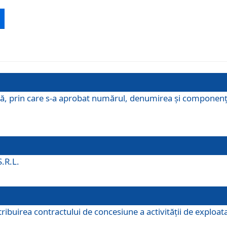
ă, prin care s-a aprobat numărul, denumirea şi componenţa C
S.R.L.
buirea contractului de concesiune a activităţii de exploatar