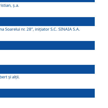
istian, ş.a.
a Soarelui nr. 28”, iniţiator S.C. SINAIA S.A.
rt şi alţii.