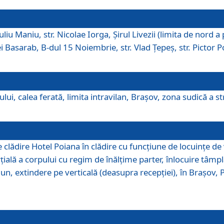
iu Maniu, str. Nicolae Iorga, Şirul Livezii (limita de nord a 
tei Basarab, B-dul 15 Noiembrie, str. Vlad Ţepeş, str. Pictor 
ui, calea ferată, limita intravilan, Braşov, zona sudică a str
lădire Hotel Poiana în clădire cu funcţiune de locuinţe de
ală a corpului cu regim de înălţime parter, înlocuire tâmpl
, extindere pe verticală (deasupra recepţiei), în Braşov, Poi