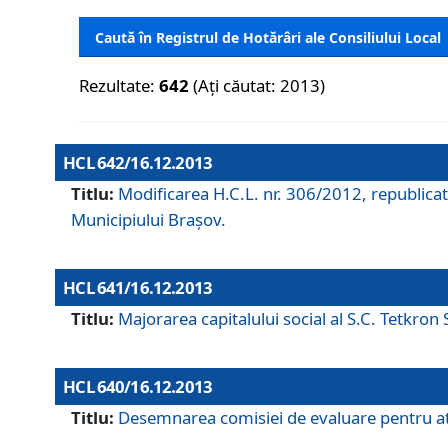
Caută în Registrul de Hotărâri ale Consiliului Local
Rezultate:
642
(Ați căutat: 2013)
HCL 642/16.12.2013
Titlu:
Modificarea H.C.L. nr. 306/2012, republicat
Municipiului Braşov.
HCL 641/16.12.2013
Titlu:
Majorarea capitalului social al S.C. Tetkron 
HCL 640/16.12.2013
Titlu:
Desemnarea comisiei de evaluare pentru atri