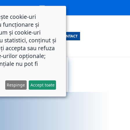
ește cookie-uri
 funcționare și
um și cookie-uri
CONTACT
statistici, conținut și
ți accepta sau refuza
e-urilor opționale;
nțiale nu pot fi
SERVICII
M.O.L.
PUBLICE
Respinge
Accept toate