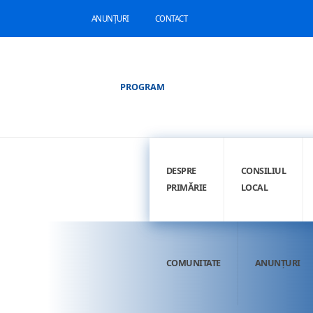
ANUNȚURI
CONTACT
PROGRAM
DESPRE
CONSILIUL
PRIMĂRIE
LOCAL
COMUNITATE
ANUNȚURI