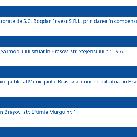
 datorate de S.C. Bogdan Invest S.R.L. prin darea în compens
 imobilului situat în Braşov, str. Stejerişului nr. 19 A.
 public al Municipiului Braşov al unui imobil situat în Braşo
 Braşov, str. Eftimie Murgu nr. 1.