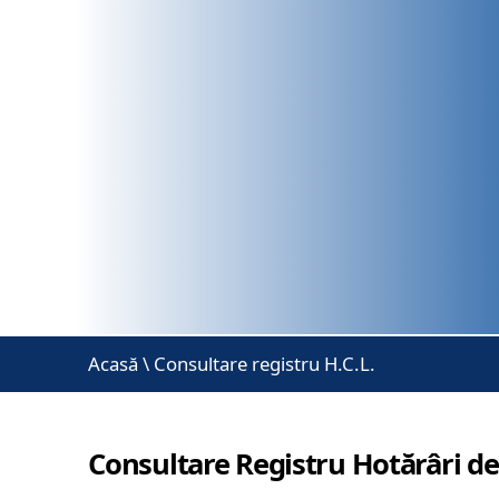
Acasă
\
Consultare registru H.C.L.
Consultare Registru Hotărâri de