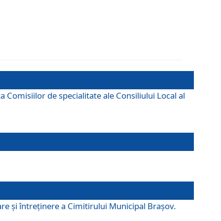
omisiilor de specialitate ale Consiliului Local al
e şi întreţinere a Cimitirului Municipal Braşov.