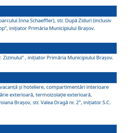
parcului Inna Schaeffler), str. După Ziduri (inclusiv
Pop”, iniţiator Primăria Municipiului Braşov.
. Zizinului” , iniţiator Primăria Municipiului Braşov.
 vacanţă şi hoteliere, compartimentări interioare
ărie exterioară, termoizolaţie exterioară,
ana Braşov, str. Valea Dragă nr. 2”, iniţiator S.C.