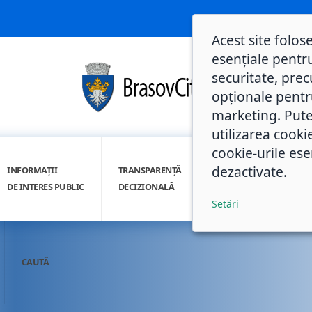
Acest site folos
esențiale pentru
securitate, prec
opționale pentru 
marketing. Pute
utilizarea cooki
cookie-urile ese
dezactivate.
INFORMAȚII
TRANSPARENȚĂ
INTEGRITATE
DE INTERES PUBLIC
DECIZIONALĂ
INSTITUȚIONALĂ
Setări
CAUTĂ