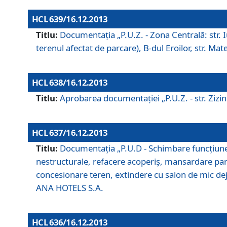
HCL 639/16.12.2013
Titlu:
Documentaţia „P.U.Z. - Zona Centrală: str. Iul
terenul afectat de parcare), B-dul Eroilor, str. Ma
HCL 638/16.12.2013
Titlu:
Aprobarea documentaţiei „P.U.Z. - str. Zizinul
HCL 637/16.12.2013
Titlu:
Documentaţia „P.U.D - Schimbare funcţiune c
nestructurale, refacere acoperiş, mansardare parţi
concesionare teren, extindere cu salon de mic dejun
ANA HOTELS S.A.
HCL 636/16.12.2013