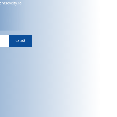
brasovcity.ro
Caută