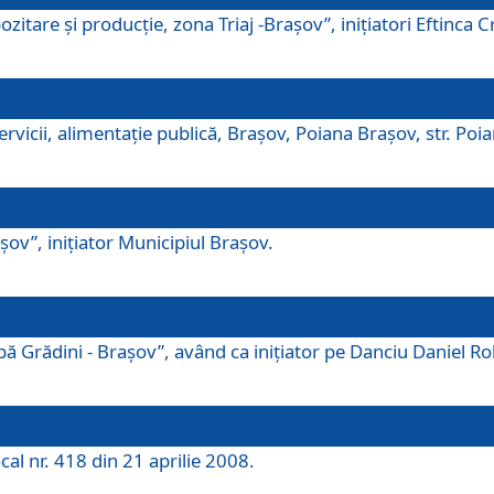
tare şi producţie, zona Triaj -Braşov”, iniţiatori Eftinca Cr
vicii, alimentaţie publică, Braşov, Poiana Braşov, str. Poian
ov”, iniţiator Municipiul Braşov.
 Grădini - Braşov”, având ca iniţiator pe Danciu Daniel Robe
cal nr. 418 din 21 aprilie 2008.