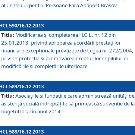
al Centrului pentru Persoane Fără Adăpost Braşov.
HCL 590/16.12.2013
Titlu:
Modificarea şi completarea H.C.L. nr. 12 din
25.01.2013, privind aprobarea acordării prestaţiilor
financiare excepţionale prevăzute de Legea nr. 272/2004,
privind protecţia şi promovarea drepturilor copilului, cu
modificările şi completările ulterioare.
HCL 589/16.12.2013
Titlu:
Asociaţiile şi fundaţiile care administrează unităţi de
asistenţă socială îndreptăţite să primească subvenţie de la
bugetul local în anul 2014.
HCL 588/16.12.2013