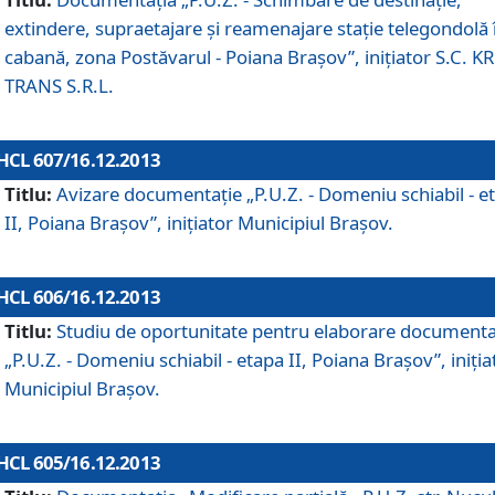
extindere, supraetajare şi reamenajare staţie telegondolă 
cabană, zona Postăvarul - Poiana Braşov”, iniţiator S.C. 
TRANS S.R.L.
HCL 607/16.12.2013
Titlu:
Avizare documentaţie „P.U.Z. - Domeniu schiabil - e
II, Poiana Braşov”, iniţiator Municipiul Braşov.
HCL 606/16.12.2013
Titlu:
Studiu de oportunitate pentru elaborare documenta
„P.U.Z. - Domeniu schiabil - etapa II, Poiana Braşov”, iniţia
Municipiul Braşov.
HCL 605/16.12.2013