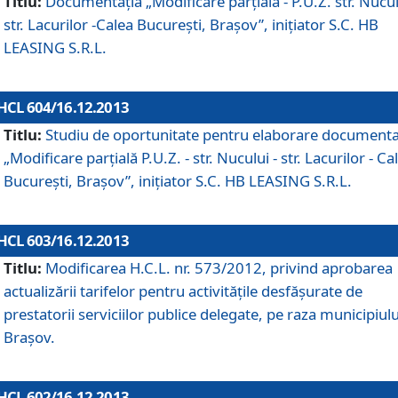
Titlu:
Documentaţia „Modificare parţială - P.U.Z. str. Nucul
str. Lacurilor -Calea Bucureşti, Braşov”, iniţiator S.C. HB
LEASING S.R.L.
HCL 604/16.12.2013
Titlu:
Studiu de oportunitate pentru elaborare documenta
„Modificare parţială P.U.Z. - str. Nucului - str. Lacurilor - Ca
Bucureşti, Braşov”, iniţiator S.C. HB LEASING S.R.L.
HCL 603/16.12.2013
Titlu:
Modificarea H.C.L. nr. 573/2012, privind aprobarea
actualizării tarifelor pentru activităţile desfăşurate de
prestatorii serviciilor publice delegate, pe raza municipiulu
Braşov.
HCL 602/16.12.2013