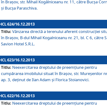
în Braşov, str. Mihail Kogălniceanu nr. 11, către Bucşa Cor
şi Bucşa Paraschiva.
HCL 624/16.12.2013
Titlu:
Vânzarea directă a terenului aferent construcţiei sit
în Braşov, B-dul Mihail Kogalniceanu nr. 21, bl. C 6, către S
Savion Hotel S.R.L.
HCL 623/16.12.2013
Titlu:
Neexercitarea dreptului de preemţiune pentru
cumpărarea imobilului situat în Braşov, str. Mureşenilor nr
ap. 3, deţinut de Ilan Adam şi Florica Stoianovici.
HCL 622/16.12.2013
Titlu:
Neexercitarea dreptului de preemţiune pentru