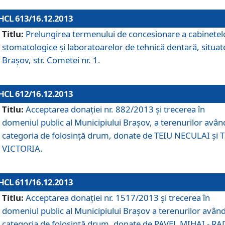
HCL 613/16.12.2013
Titlu:
Prelungirea termenului de concesionare a cabinetel
stomatologice şi laboratoarelor de tehnică dentară, situat
Braşov, str. Cometei nr. 1.
HCL 612/16.12.2013
Titlu:
Acceptarea donaţiei nr. 882/2013 şi trecerea în
domeniul public al Municipiului Braşov, a terenurilor avân
categoria de folosinţă drum, donate de TEIU NECULAI şi 
VICTORIA.
HCL 611/16.12.2013
Titlu:
Acceptarea donaţiei nr. 1517/2013 şi trecerea în
domeniul public al Municipiului Braşov a terenurilor avân
categoria de folosinţă drum, donate de PAVEL MIHAI - R