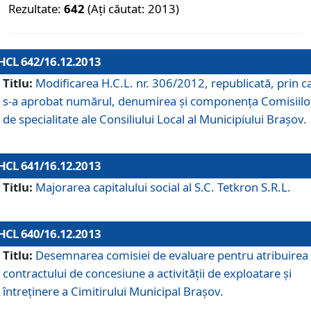
Rezultate:
642
(Ați căutat: 2013)
HCL 642/16.12.2013
Titlu:
Modificarea H.C.L. nr. 306/2012, republicată, prin c
s-a aprobat numărul, denumirea şi componenţa Comisiilo
de specialitate ale Consiliului Local al Municipiului Braşov.
HCL 641/16.12.2013
Titlu:
Majorarea capitalului social al S.C. Tetkron S.R.L.
HCL 640/16.12.2013
Titlu:
Desemnarea comisiei de evaluare pentru atribuirea
contractului de concesiune a activităţii de exploatare şi
întreţinere a Cimitirului Municipal Braşov.