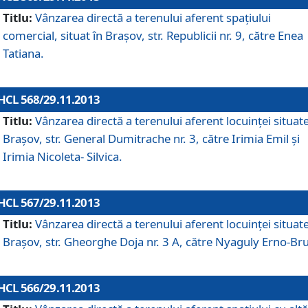
Titlu:
Vânzarea directă a terenului aferent spaţiului
comercial, situat în Braşov, str. Republicii nr. 9, către Enea
Tatiana.
HCL 568/29.11.2013
Titlu:
Vânzarea directă a terenului aferent locuinţei situate
Braşov, str. General Dumitrache nr. 3, către Irimia Emil şi
Irimia Nicoleta- Silvica.
HCL 567/29.11.2013
Titlu:
Vânzarea directă a terenului aferent locuinţei situate
Braşov, str. Gheorghe Doja nr. 3 A, către Nyaguly Erno-Br
HCL 566/29.11.2013