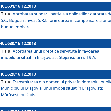
HCL 631/16.12.2013
Titlu:
Aprobarea stingerii parţiale a obligaţiilor datorate d
S.C. Bogdan Invest S.R.L. prin darea în compensare a uno
bunuri imobile.
HCL 630/16.12.2013
Titlu:
Acordarea unui drept de servitute în favoarea
imobilului situat în Braşov, str. Stejerişului nr. 19 A.
HCL 629/16.12.2013
Titlu:
Transmiterea din domeniul privat în domeniul public
Municipiului Braşov al unui imobil situat în Braşov, str.
Mărăşeşti nr. 2 bis.