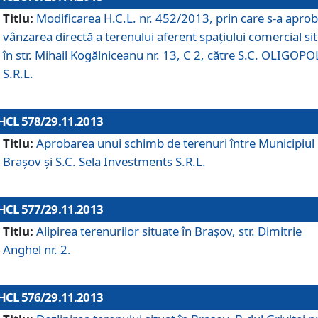
Titlu:
Modificarea H.C.L. nr. 452/2013, prin care s-a aprob
vânzarea directă a terenului aferent spaţiului comercial si
în str. Mihail Kogălniceanu nr. 13, C 2, către S.C. OLIGOPO
S.R.L.
HCL 578/29.11.2013
Titlu:
Aprobarea unui schimb de terenuri între Municipiul
Braşov şi S.C. Sela Investments S.R.L.
HCL 577/29.11.2013
Titlu:
Alipirea terenurilor situate în Braşov, str. Dimitrie
Anghel nr. 2.
HCL 576/29.11.2013