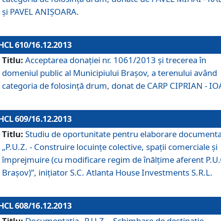
şi PAVEL ANIŞOARA.
HCL 610/16.12.2013
Titlu:
Acceptarea donaţiei nr. 1061/2013 şi trecerea în
domeniul public al Municipiului Braşov, a terenului având
categoria de folosinţă drum, donat de CARP CIPRIAN - IO
HCL 609/16.12.2013
Titlu:
Studiu de oportunitate pentru elaborare documenta
„P.U.Z. - Construire locuinţe colective, spaţii comerciale şi
împrejmuire (cu modificare regim de înălţime aferent P.U.
Braşov)”, iniţiator S.C. Atlanta House Investments S.R.L.
HCL 608/16.12.2013
Titlu:
Documentaţia „P.U.Z. - Schimbare de destinaţie,