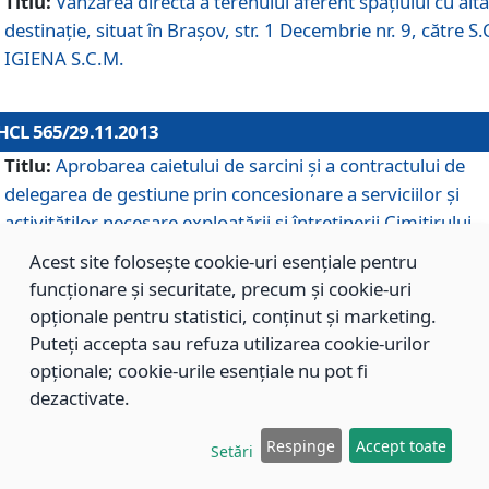
Titlu:
Vânzarea directă a terenului aferent spaţiului cu altă
destinaţie, situat în Braşov, str. 1 Decembrie nr. 9, către S.
IGIENA S.C.M.
HCL 565/29.11.2013
Titlu:
Aprobarea caietului de sarcini şi a contractului de
delegarea de gestiune prin concesionare a serviciilor şi
activităţilor necesare exploatării şi întreţinerii Cimitirului
Municipal Braşov situat în str. Dimitrie Anghel nr. 19.
Acest site folosește cookie-uri esențiale pentru
funcționare și securitate, precum și cookie-uri
opționale pentru statistici, conținut și marketing.
HCL 564/29.11.2013
Puteți accepta sau refuza utilizarea cookie-urilor
Titlu:
Completarea şi modificarea H.C.L. nr. 446/2013, pr
opționale; cookie-urile esențiale nu pot fi
care s-a aprobat studiul de fundamentare pentru
dezactivate.
concesionarea serviciilor de administrare a Cimitirului
Municipal Braşov.
Respinge
Accept toate
Setări