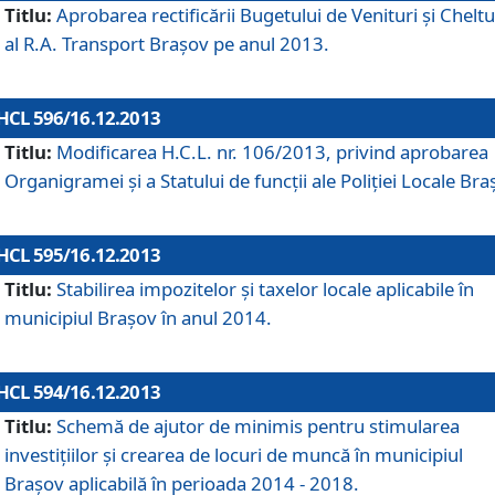
Titlu:
Aprobarea rectificării Bugetului de Venituri şi Cheltui
al R.A. Transport Braşov pe anul 2013.
HCL 596/16.12.2013
Titlu:
Modificarea H.C.L. nr. 106/2013, privind aprobarea
Organigramei şi a Statului de funcţii ale Poliţiei Locale Bra
HCL 595/16.12.2013
Titlu:
Stabilirea impozitelor şi taxelor locale aplicabile în
municipiul Braşov în anul 2014.
HCL 594/16.12.2013
Titlu:
Schemă de ajutor de minimis pentru stimularea
investiţiilor şi crearea de locuri de muncă în municipiul
Braşov aplicabilă în perioada 2014 - 2018.