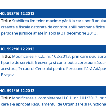
HCL 593/16.12.2013
Titlu:
Stabilirea limitelor maxime până la care pot fi anula
creanţele fiscale datorate de contribuabilii persoane fizice 
persoane juridice aflate în sold la 31 decembrie 2013.
HCL 592/16.12.2013
Titlu:
Modificarea H.C.L. nr. 102/2013, prin care s-au apr
tipurile de servicii, frecvenţa şi contribuţia corespunzătoa
acestora, în cadrul Centrului pentru Persoane Fără Adăpo
Braşov.
HCL 591/16.12.2013
Titlu:
Modificarea şi completarea H.C.L. nr. 101/2013, pri
care s-a aprobat Regulamentul de Organizare şi Funcţion