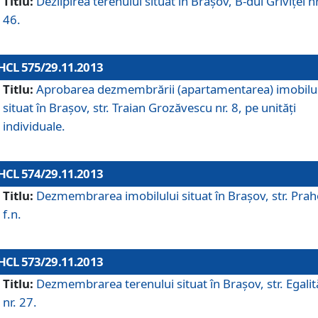
Titlu:
Dezlipirea terenului situat în Braşov, B-dul Griviţei nr
46.
HCL 575/29.11.2013
Titlu:
Aprobarea dezmembrării (apartamentarea) imobilu
situat în Braşov, str. Traian Grozăvescu nr. 8, pe unităţi
individuale.
HCL 574/29.11.2013
Titlu:
Dezmembrarea imobilului situat în Braşov, str. Pra
f.n.
HCL 573/29.11.2013
Titlu:
Dezmembrarea terenului situat în Braşov, str. Egalită
nr. 27.