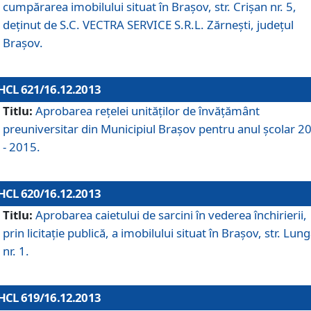
cumpărarea imobilului situat în Braşov, str. Crişan nr. 5,
deţinut de S.C. VECTRA SERVICE S.R.L. Zărneşti, judeţul
Braşov.
HCL 621/16.12.2013
Titlu:
Aprobarea reţelei unităţilor de învăţământ
preuniversitar din Municipiul Braşov pentru anul şcolar 2
- 2015.
HCL 620/16.12.2013
Titlu:
Aprobarea caietului de sarcini în vederea închirierii,
prin licitaţie publică, a imobilului situat în Braşov, str. Lun
nr. 1.
HCL 619/16.12.2013