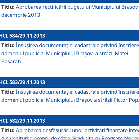
Titlu:
Aprobarea rectificării bugetului Municipiului Braşov 
decembrie 2013.
HCL 584/29.11.2013
Titlu:
Însuşirea documentaţiei cadastrale privind înscriere
domeniul public al Municipiului Braşov, a străzii Matei
Basarab.
HCL 583/29.11.2013
Titlu:
Însuşirea documentaţiei cadastrale privind înscriere
domeniul public al Municipiului Braşov a străzii Pictor Pop
HCL 582/29.11.2013
Titlu:
Aprobarea desfăşurării unor activităţi finanţate inte
din veniturile proprii de către Grădiniţa cu Program Norm