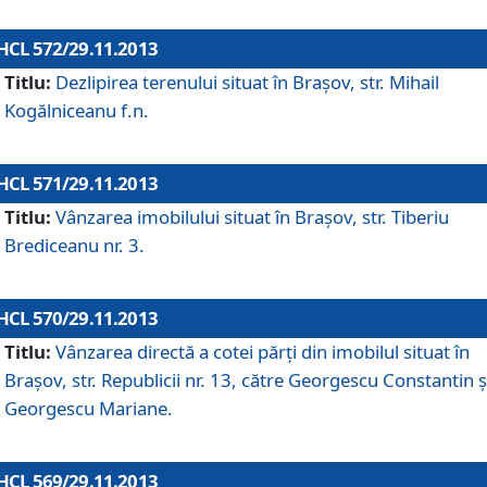
HCL 572/29.11.2013
Titlu:
Dezlipirea terenului situat în Braşov, str. Mihail
Kogălniceanu f.n.
HCL 571/29.11.2013
Titlu:
Vânzarea imobilului situat în Braşov, str. Tiberiu
Brediceanu nr. 3.
HCL 570/29.11.2013
Titlu:
Vânzarea directă a cotei părţi din imobilul situat în
Braşov, str. Republicii nr. 13, către Georgescu Constantin ş
Georgescu Mariane.
HCL 569/29.11.2013