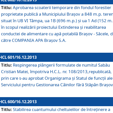
Titlu:
Aprobarea scoaterii temporare din fondul forestier
proprietate publică a Municipiului Braşov a 848 m.p. tere
situat în UB VI Tâmpa, ua 1B (696 m.p.) şi ua 1 Ad (152 m.
în scopul realizării proiectului Extinderea şi reabilitarea
conductei de alimentare cu apă potabilă Braşov - Săcele, 
către COMPANIA APA Braşov S.A.
HCL 601/16.12.2013
Titlu:
Respingerea plângerii formulate de numitul Sabău
Cristian Matei, împotriva H.C.L. nr. 108/2013,republicată,
prin care s-au aprobat Organigrama şi Statul de funcţii ale
Serviciului pentru Gestionarea Câinilor fără Stăpân Braşov
HCL 600/16.12.2013
Titlu:
Stabilirea cuantumului cheltuielilor de întreţinere a