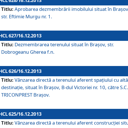
HCL 628/16.12.2013
Titlu:
Aprobarea dezmembrării imobilului situat în Braşov
str. Eftimie Murgu nr. 1.
HCL 627/16.12.2013
Titlu:
Dezmembrarea terenului situat în Braşov, str.
Dobrogeanu Gherea f.n.
HCL 626/16.12.2013
Titlu:
Vânzarea directă a terenului aferent spaţiului cu altă
destinaţie, situat în Braşov, B-dul Victoriei nr. 10, către S.C
TRICONPREST Braşov.
HCL 625/16.12.2013
Titlu:
Vânzarea directă a terenului aferent construcţiei sit