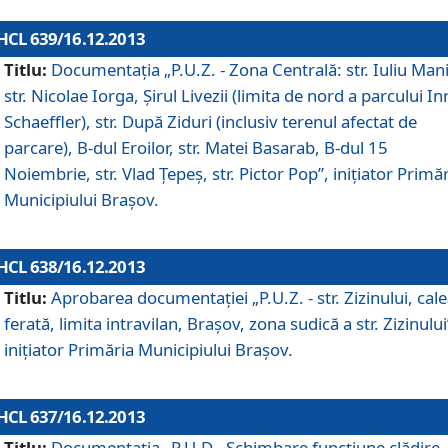
HCL 639/16.12.2013
Titlu:
Documentaţia „P.U.Z. - Zona Centrală: str. Iuliu Man
str. Nicolae Iorga, Şirul Livezii (limita de nord a parcului In
Schaeffler), str. După Ziduri (inclusiv terenul afectat de
parcare), B-dul Eroilor, str. Matei Basarab, B-dul 15
Noiembrie, str. Vlad Ţepeş, str. Pictor Pop”, iniţiator Primă
Municipiului Braşov.
HCL 638/16.12.2013
Titlu:
Aprobarea documentaţiei „P.U.Z. - str. Zizinului, cal
ferată, limita intravilan, Braşov, zona sudică a str. Zizinului
iniţiator Primăria Municipiului Braşov.
HCL 637/16.12.2013
Titlu:
Documentaţia „P.U.D - Schimbare funcţiune clădire