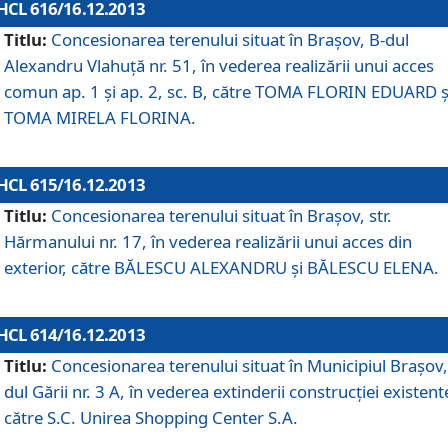
HCL 616/16.12.2013
Titlu:
Concesionarea terenului situat în Braşov, B-dul
Alexandru Vlahuţă nr. 51, în vederea realizării unui acces
comun ap. 1 şi ap. 2, sc. B, către TOMA FLORIN EDUARD ş
TOMA MIRELA FLORINA.
HCL 615/16.12.2013
Titlu:
Concesionarea terenului situat în Braşov, str.
Hărmanului nr. 17, în vederea realizării unui acces din
exterior, către BĂLESCU ALEXANDRU şi BĂLESCU ELENA.
HCL 614/16.12.2013
Titlu:
Concesionarea terenului situat în Municipiul Braşov,
dul Gării nr. 3 A, în vederea extinderii construcţiei existent
către S.C. Unirea Shopping Center S.A.