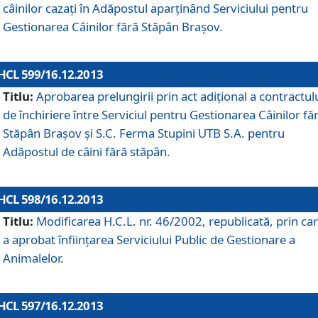
câinilor cazaţi în Adăpostul aparţinând Serviciului pentru
Gestionarea Câinilor fără Stăpân Braşov.
HCL 599/16.12.2013
Titlu:
Aprobarea prelungirii prin act adiţional a contractul
de închiriere între Serviciul pentru Gestionarea Câinilor fă
Stăpân Braşov şi S.C. Ferma Stupini UTB S.A. pentru
Adăpostul de câini fără stăpân.
HCL 598/16.12.2013
Titlu:
Modificarea H.C.L. nr. 46/2002, republicată, prin car
a aprobat înfiinţarea Serviciului Public de Gestionare a
Animalelor.
HCL 597/16.12.2013