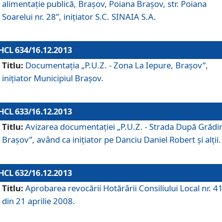
alimentaţie publică, Braşov, Poiana Braşov, str. Poiana
Soarelui nr. 28”, iniţiator S.C. SINAIA S.A.
HCL 634/16.12.2013
Titlu:
Documentaţia „P.U.Z. - Zona La Iepure, Braşov”,
iniţiator Municipiul Braşov.
HCL 633/16.12.2013
Titlu:
Avizarea documentaţiei „P.U.Z. - Strada După Grădin
Braşov”, având ca iniţiator pe Danciu Daniel Robert şi alţii.
HCL 632/16.12.2013
Titlu:
Aprobarea revocării Hotărârii Consiliului Local nr. 4
din 21 aprilie 2008.