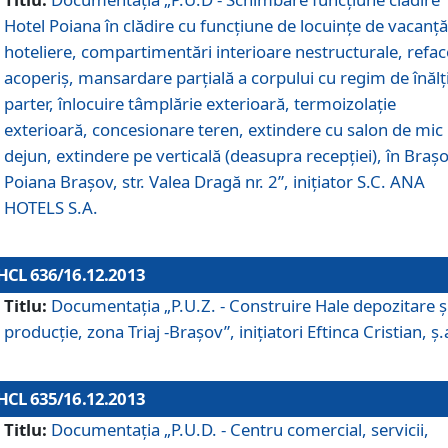
Hotel Poiana în clădire cu funcţiune de locuinţe de vacanţă
hoteliere, compartimentări interioare nestructurale, refa
acoperiş, mansardare parţială a corpului cu regim de înăl
parter, înlocuire tâmplărie exterioară, termoizolaţie
exterioară, concesionare teren, extindere cu salon de mic
dejun, extindere pe verticală (deasupra recepţiei), în Braşo
Poiana Braşov, str. Valea Dragă nr. 2”, iniţiator S.C. ANA
HOTELS S.A.
HCL 636/16.12.2013
Titlu:
Documentaţia „P.U.Z. - Construire Hale depozitare ş
producţie, zona Triaj -Braşov”, iniţiatori Eftinca Cristian, ş.
HCL 635/16.12.2013
Titlu:
Documentaţia „P.U.D. - Centru comercial, servicii,