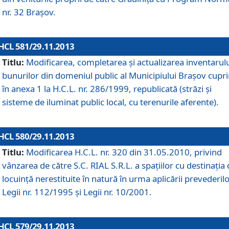
nr. 32 Braşov.
HCL 581/29.11.2013
Titlu:
Modificarea, completarea şi actualizarea inventarul
bunurilor din domeniul public al Municipiului Braşov cupr
în anexa 1 la H.C.L. nr. 286/1999, republicată (străzi şi
sisteme de iluminat public local, cu terenurile aferente).
HCL 580/29.11.2013
Titlu:
Modificarea H.C.L. nr. 320 din 31.05.2010, privind
vânzarea de către S.C. RIAL S.R.L. a spaţiilor cu destinaţia
locuinţă nerestituite în natură în urma aplicării prevederil
Legii nr. 112/1995 şi Legii nr. 10/2001.
HCL 579/29.11.2013