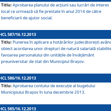
Titlu:
Aprobarea planului de acţiuni sau lucrări de interes
local ce urmează să fie prestate în anul 2014 de către
beneficiarii de ajutor social.
HCL 587/16.12.2013
Titlu:
Punerea în aplicare a hotărârilor judecătoreşti avân
obiect acordarea unor drepturi de natură salarială stabilite
favoarea personalului din unităţile de învăţământ
preuniversitar de stat din Municipiul Braşov.
HCL 586/16.12.2013
Titlu:
Aprobarea contului de execuţie al bugetului
Municipiului Braşov în luna decembrie 2013.
HCL 585/16.12.2013