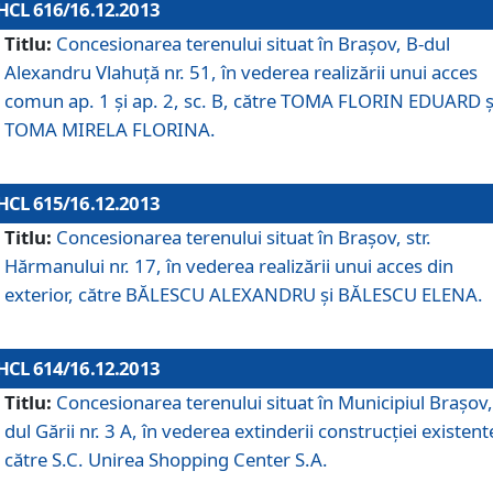
HCL 616/16.12.2013
Titlu:
Concesionarea terenului situat în Braşov, B-dul
Alexandru Vlahuţă nr. 51, în vederea realizării unui acces
comun ap. 1 şi ap. 2, sc. B, către TOMA FLORIN EDUARD ş
TOMA MIRELA FLORINA.
HCL 615/16.12.2013
Titlu:
Concesionarea terenului situat în Braşov, str.
Hărmanului nr. 17, în vederea realizării unui acces din
exterior, către BĂLESCU ALEXANDRU şi BĂLESCU ELENA.
HCL 614/16.12.2013
Titlu:
Concesionarea terenului situat în Municipiul Braşov,
dul Gării nr. 3 A, în vederea extinderii construcţiei existent
către S.C. Unirea Shopping Center S.A.