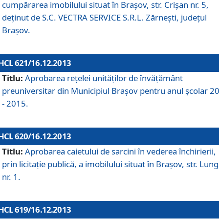
cumpărarea imobilului situat în Braşov, str. Crişan nr. 5,
deţinut de S.C. VECTRA SERVICE S.R.L. Zărneşti, judeţul
Braşov.
HCL 621/16.12.2013
Titlu:
Aprobarea reţelei unităţilor de învăţământ
preuniversitar din Municipiul Braşov pentru anul şcolar 2
- 2015.
HCL 620/16.12.2013
Titlu:
Aprobarea caietului de sarcini în vederea închirierii,
prin licitaţie publică, a imobilului situat în Braşov, str. Lun
nr. 1.
HCL 619/16.12.2013