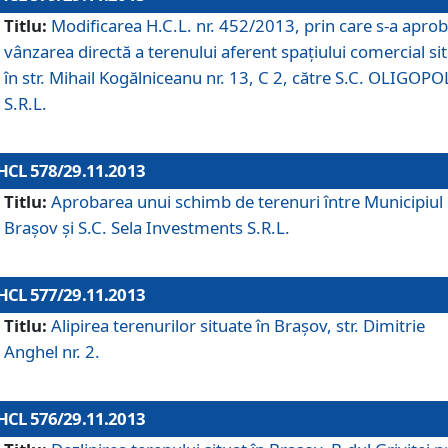
Titlu:
Modificarea H.C.L. nr. 452/2013, prin care s-a aprob
vânzarea directă a terenului aferent spaţiului comercial si
în str. Mihail Kogălniceanu nr. 13, C 2, către S.C. OLIGOPO
S.R.L.
HCL 578/29.11.2013
Titlu:
Aprobarea unui schimb de terenuri între Municipiul
Braşov şi S.C. Sela Investments S.R.L.
HCL 577/29.11.2013
Titlu:
Alipirea terenurilor situate în Braşov, str. Dimitrie
Anghel nr. 2.
HCL 576/29.11.2013