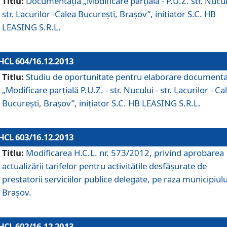
Titlu:
Documentaţia „Modificare parţială - P.U.Z. str. Nucul
str. Lacurilor -Calea Bucureşti, Braşov”, iniţiator S.C. HB
LEASING S.R.L.
HCL 604/16.12.2013
Titlu:
Studiu de oportunitate pentru elaborare documenta
„Modificare parţială P.U.Z. - str. Nucului - str. Lacurilor - Ca
Bucureşti, Braşov”, iniţiator S.C. HB LEASING S.R.L.
HCL 603/16.12.2013
Titlu:
Modificarea H.C.L. nr. 573/2012, privind aprobarea
actualizării tarifelor pentru activităţile desfăşurate de
prestatorii serviciilor publice delegate, pe raza municipiulu
Braşov.
HCL 602/16.12.2013