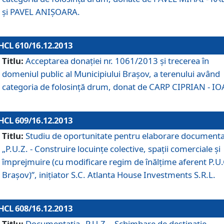
şi PAVEL ANIŞOARA.
HCL 610/16.12.2013
Titlu:
Acceptarea donaţiei nr. 1061/2013 şi trecerea în
domeniul public al Municipiului Braşov, a terenului având
categoria de folosinţă drum, donat de CARP CIPRIAN - IO
HCL 609/16.12.2013
Titlu:
Studiu de oportunitate pentru elaborare documenta
„P.U.Z. - Construire locuinţe colective, spaţii comerciale şi
împrejmuire (cu modificare regim de înălţime aferent P.U.
Braşov)”, iniţiator S.C. Atlanta House Investments S.R.L.
HCL 608/16.12.2013
Titlu:
Documentaţia „P.U.Z. - Schimbare de destinaţie,