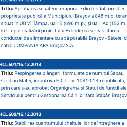
Titlu:
Aprobarea scoaterii temporare din fondul forestier
proprietate publică a Municipiului Braşov a 848 m.p. tere
situat în UB VI Tâmpa, ua 1B (696 m.p.) şi ua 1 Ad (152 m.
în scopul realizării proiectului Extinderea şi reabilitarea
conductei de alimentare cu apă potabilă Braşov - Săcele, 
către COMPANIA APA Braşov S.A.
HCL 601/16.12.2013
Titlu:
Respingerea plângerii formulate de numitul Sabău
Cristian Matei, împotriva H.C.L. nr. 108/2013,republicată,
prin care s-au aprobat Organigrama şi Statul de funcţii ale
Serviciului pentru Gestionarea Câinilor fără Stăpân Braşov
HCL 600/16.12.2013
Titlu:
Stabilirea cuantumului cheltuielilor de întreţinere a