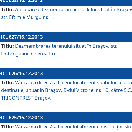
HCL 628/16.12.2013
Titlu:
Aprobarea dezmembrării imobilului situat în Braşov
str. Eftimie Murgu nr. 1.
HCL 627/16.12.2013
Titlu:
Dezmembrarea terenului situat în Braşov, str.
Dobrogeanu Gherea f.n.
HCL 626/16.12.2013
Titlu:
Vânzarea directă a terenului aferent spaţiului cu altă
destinaţie, situat în Braşov, B-dul Victoriei nr. 10, către S.C
TRICONPREST Braşov.
HCL 625/16.12.2013
Titlu:
Vânzarea directă a terenului aferent construcţiei sit