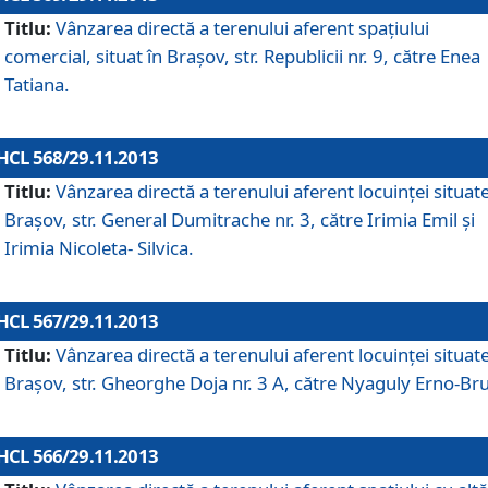
Titlu:
Vânzarea directă a terenului aferent spaţiului
comercial, situat în Braşov, str. Republicii nr. 9, către Enea
Tatiana.
HCL 568/29.11.2013
Titlu:
Vânzarea directă a terenului aferent locuinţei situate
Braşov, str. General Dumitrache nr. 3, către Irimia Emil şi
Irimia Nicoleta- Silvica.
HCL 567/29.11.2013
Titlu:
Vânzarea directă a terenului aferent locuinţei situate
Braşov, str. Gheorghe Doja nr. 3 A, către Nyaguly Erno-Br
HCL 566/29.11.2013