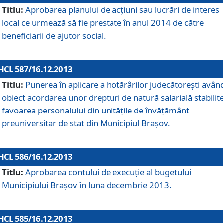
Titlu:
Aprobarea planului de acţiuni sau lucrări de interes
local ce urmează să fie prestate în anul 2014 de către
beneficiarii de ajutor social.
HCL 587/16.12.2013
Titlu:
Punerea în aplicare a hotărârilor judecătoreşti avân
obiect acordarea unor drepturi de natură salarială stabilite
favoarea personalului din unităţile de învăţământ
preuniversitar de stat din Municipiul Braşov.
HCL 586/16.12.2013
Titlu:
Aprobarea contului de execuţie al bugetului
Municipiului Braşov în luna decembrie 2013.
HCL 585/16.12.2013