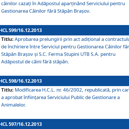
câinilor cazaţi în Adăpostul aparţinând Serviciului pentru
Gestionarea Câinilor fără Stăpân Braşov.
HCL 599/16.12.2013
Titlu:
Aprobarea prelungirii prin act adiţional a contractul
de închiriere între Serviciul pentru Gestionarea Câinilor fă
Stăpân Braşov şi S.C. Ferma Stupini UTB S.A. pentru
Adăpostul de câini fără stăpân.
HCL 598/16.12.2013
Titlu:
Modificarea H.C.L. nr. 46/2002, republicată, prin car
a aprobat înfiinţarea Serviciului Public de Gestionare a
Animalelor.
HCL 597/16.12.2013