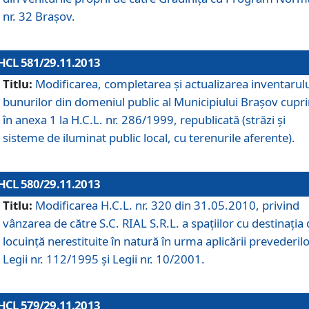
nr. 32 Braşov.
HCL 581/29.11.2013
Titlu:
Modificarea, completarea şi actualizarea inventarul
bunurilor din domeniul public al Municipiului Braşov cupr
în anexa 1 la H.C.L. nr. 286/1999, republicată (străzi şi
sisteme de iluminat public local, cu terenurile aferente).
HCL 580/29.11.2013
Titlu:
Modificarea H.C.L. nr. 320 din 31.05.2010, privind
vânzarea de către S.C. RIAL S.R.L. a spaţiilor cu destinaţia
locuinţă nerestituite în natură în urma aplicării prevederil
Legii nr. 112/1995 şi Legii nr. 10/2001.
HCL 579/29.11.2013