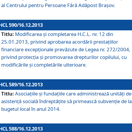
al Centrului pentru Persoane Fără Adăpost Braşov.
HCL 590/16.12.2013
Titlu:
Modificarea şi completarea H.C.L. nr. 12 din
25.01.2013, privind aprobarea acordării prestaţiilor
financiare excepţionale prevăzute de Legea nr. 272/2004,
privind protecţia şi promovarea drepturilor copilului, cu
modificările şi completările ulterioare.
HCL 589/16.12.2013
Titlu:
Asociaţiile şi fundaţiile care administrează unităţi de
asistenţă socială îndreptăţite să primească subvenţie de la
bugetul local în anul 2014.
HCL 588/16.12.2013