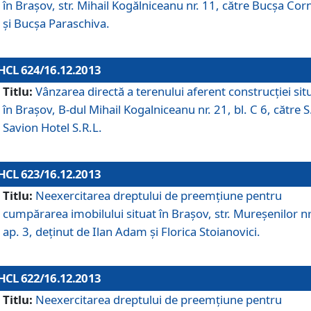
în Braşov, str. Mihail Kogălniceanu nr. 11, către Bucşa Cor
şi Bucşa Paraschiva.
HCL 624/16.12.2013
Titlu:
Vânzarea directă a terenului aferent construcţiei sit
în Braşov, B-dul Mihail Kogalniceanu nr. 21, bl. C 6, către S
Savion Hotel S.R.L.
HCL 623/16.12.2013
Titlu:
Neexercitarea dreptului de preemţiune pentru
cumpărarea imobilului situat în Braşov, str. Mureşenilor nr
ap. 3, deţinut de Ilan Adam şi Florica Stoianovici.
HCL 622/16.12.2013
Titlu:
Neexercitarea dreptului de preemţiune pentru