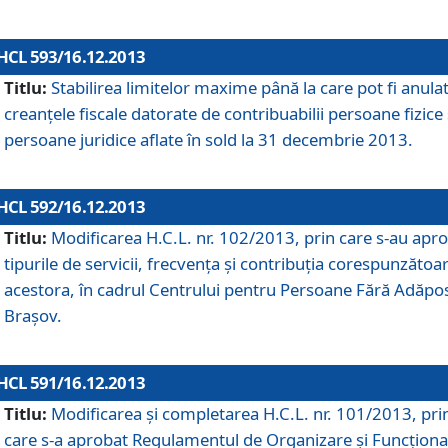
HCL 593/16.12.2013
Titlu:
Stabilirea limitelor maxime până la care pot fi anula
creanţele fiscale datorate de contribuabilii persoane fizice 
persoane juridice aflate în sold la 31 decembrie 2013.
HCL 592/16.12.2013
Titlu:
Modificarea H.C.L. nr. 102/2013, prin care s-au apr
tipurile de servicii, frecvenţa şi contribuţia corespunzătoa
acestora, în cadrul Centrului pentru Persoane Fără Adăpo
Braşov.
HCL 591/16.12.2013
Titlu:
Modificarea şi completarea H.C.L. nr. 101/2013, pri
care s-a aprobat Regulamentul de Organizare şi Funcţion