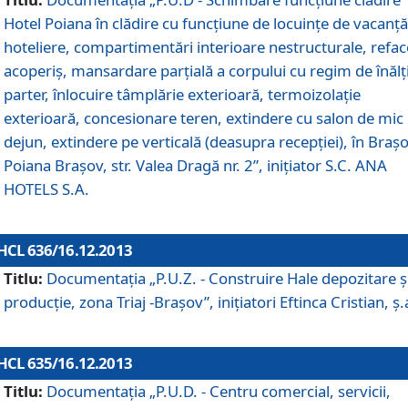
Hotel Poiana în clădire cu funcţiune de locuinţe de vacanţă
hoteliere, compartimentări interioare nestructurale, refa
acoperiş, mansardare parţială a corpului cu regim de înăl
parter, înlocuire tâmplărie exterioară, termoizolaţie
exterioară, concesionare teren, extindere cu salon de mic
dejun, extindere pe verticală (deasupra recepţiei), în Braşo
Poiana Braşov, str. Valea Dragă nr. 2”, iniţiator S.C. ANA
HOTELS S.A.
HCL 636/16.12.2013
Titlu:
Documentaţia „P.U.Z. - Construire Hale depozitare ş
producţie, zona Triaj -Braşov”, iniţiatori Eftinca Cristian, ş.
HCL 635/16.12.2013
Titlu:
Documentaţia „P.U.D. - Centru comercial, servicii,