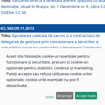
Titlu:
Vânzarea directă a terenului aferent spaţiului cu altă
destinaţie, situat în Braşov, str. 1 Decembrie nr. 9, către S.
IGIENA S.C.M.
HCL 565/29.11.2013
Titlu:
Aprobarea caietului de sarcini şi a contractului de
delegarea de gestiune prin concesionare a serviciilor şi
activităţilor necesare exploatării şi întreţinerii Cimitirului
Municipal Braşov situat în str. Dimitrie Anghel nr. 19.
Acest site folosește cookie-uri esențiale pentru
funcționare și securitate, precum și cookie-uri
opționale pentru statistici, conținut și marketing.
HCL 564/29.11.2013
Puteți accepta sau refuza utilizarea cookie-urilor
Titlu:
Completarea şi modificarea H.C.L. nr. 446/2013, pr
opționale; cookie-urile esențiale nu pot fi
care s-a aprobat studiul de fundamentare pentru
dezactivate.
concesionarea serviciilor de administrare a Cimitirului
Municipal Braşov.
Respinge
Accept toate
Setări