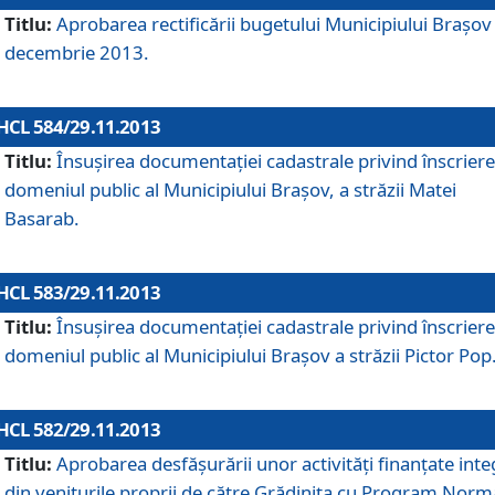
Titlu:
Aprobarea rectificării bugetului Municipiului Braşov 
decembrie 2013.
HCL 584/29.11.2013
Titlu:
Însuşirea documentaţiei cadastrale privind înscriere
domeniul public al Municipiului Braşov, a străzii Matei
Basarab.
HCL 583/29.11.2013
Titlu:
Însuşirea documentaţiei cadastrale privind înscriere
domeniul public al Municipiului Braşov a străzii Pictor Pop
HCL 582/29.11.2013
Titlu:
Aprobarea desfăşurării unor activităţi finanţate inte
din veniturile proprii de către Grădiniţa cu Program Norm