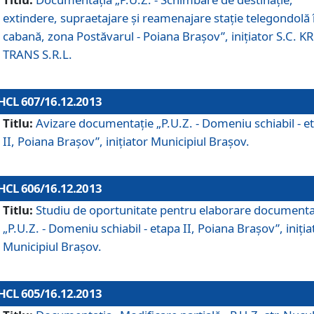
extindere, supraetajare şi reamenajare staţie telegondolă 
cabană, zona Postăvarul - Poiana Braşov”, iniţiator S.C. 
TRANS S.R.L.
HCL 607/16.12.2013
Titlu:
Avizare documentaţie „P.U.Z. - Domeniu schiabil - e
II, Poiana Braşov”, iniţiator Municipiul Braşov.
HCL 606/16.12.2013
Titlu:
Studiu de oportunitate pentru elaborare documenta
„P.U.Z. - Domeniu schiabil - etapa II, Poiana Braşov”, iniţia
Municipiul Braşov.
HCL 605/16.12.2013