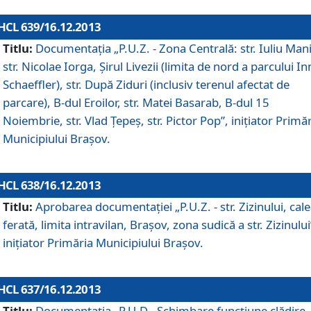
HCL 639/16.12.2013
Titlu:
Documentaţia „P.U.Z. - Zona Centrală: str. Iuliu Man
str. Nicolae Iorga, Şirul Livezii (limita de nord a parcului In
Schaeffler), str. După Ziduri (inclusiv terenul afectat de
parcare), B-dul Eroilor, str. Matei Basarab, B-dul 15
Noiembrie, str. Vlad Ţepeş, str. Pictor Pop”, iniţiator Primă
Municipiului Braşov.
HCL 638/16.12.2013
Titlu:
Aprobarea documentaţiei „P.U.Z. - str. Zizinului, cal
ferată, limita intravilan, Braşov, zona sudică a str. Zizinului
iniţiator Primăria Municipiului Braşov.
HCL 637/16.12.2013
Titlu:
Documentaţia „P.U.D - Schimbare funcţiune clădire