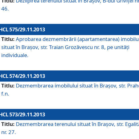
Titlu:
Dezlipirea terenului situat în Braşov, B-dul Griviţei nr
46.
HCL 575/29.11.2013
Titlu:
Aprobarea dezmembrării (apartamentarea) imobilu
situat în Braşov, str. Traian Grozăvescu nr. 8, pe unităţi
individuale.
HCL 574/29.11.2013
Titlu:
Dezmembrarea imobilului situat în Braşov, str. Pra
f.n.
HCL 573/29.11.2013
Titlu:
Dezmembrarea terenului situat în Braşov, str. Egalită
nr. 27.