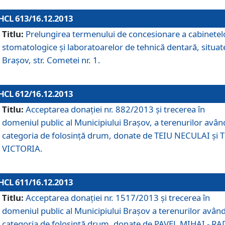
HCL 613/16.12.2013
Titlu:
Prelungirea termenului de concesionare a cabinetel
stomatologice şi laboratoarelor de tehnică dentară, situat
Braşov, str. Cometei nr. 1.
HCL 612/16.12.2013
Titlu:
Acceptarea donaţiei nr. 882/2013 şi trecerea în
domeniul public al Municipiului Braşov, a terenurilor avân
categoria de folosinţă drum, donate de TEIU NECULAI şi 
VICTORIA.
HCL 611/16.12.2013
Titlu:
Acceptarea donaţiei nr. 1517/2013 şi trecerea în
domeniul public al Municipiului Braşov a terenurilor avân
categoria de folosinţă drum, donate de PAVEL MIHAI - R