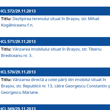
HCL 572/29.11.2013
Titlu:
Dezlipirea terenului situat în Braşov, str. Mihail
Kogălniceanu f.n.
HCL 571/29.11.2013
Titlu:
Vânzarea imobilului situat în Braşov, str. Tiberiu
Brediceanu nr. 3.
HCL 570/29.11.2013
Titlu:
Vânzarea directă a cotei părţi din imobilul situat în
Braşov, str. Republicii nr. 13, către Georgescu Constantin ş
Georgescu Mariane.
HCL 569/29.11.2013