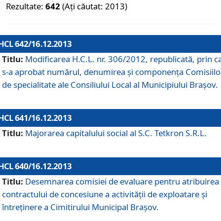
Rezultate:
642
(Ați căutat: 2013)
HCL 642/16.12.2013
Titlu:
Modificarea H.C.L. nr. 306/2012, republicată, prin c
s-a aprobat numărul, denumirea şi componenţa Comisiilo
de specialitate ale Consiliului Local al Municipiului Braşov.
HCL 641/16.12.2013
Titlu:
Majorarea capitalului social al S.C. Tetkron S.R.L.
HCL 640/16.12.2013
Titlu:
Desemnarea comisiei de evaluare pentru atribuirea
contractului de concesiune a activităţii de exploatare şi
întreţinere a Cimitirului Municipal Braşov.