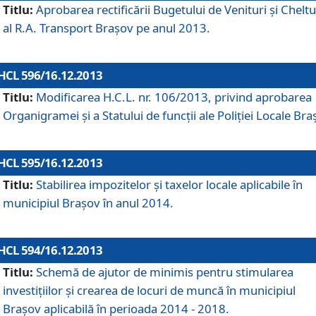
Titlu:
Aprobarea rectificării Bugetului de Venituri şi Cheltui
al R.A. Transport Braşov pe anul 2013.
HCL 596/16.12.2013
Titlu:
Modificarea H.C.L. nr. 106/2013, privind aprobarea
Organigramei şi a Statului de funcţii ale Poliţiei Locale Bra
HCL 595/16.12.2013
Titlu:
Stabilirea impozitelor şi taxelor locale aplicabile în
municipiul Braşov în anul 2014.
HCL 594/16.12.2013
Titlu:
Schemă de ajutor de minimis pentru stimularea
investiţiilor şi crearea de locuri de muncă în municipiul
Braşov aplicabilă în perioada 2014 - 2018.