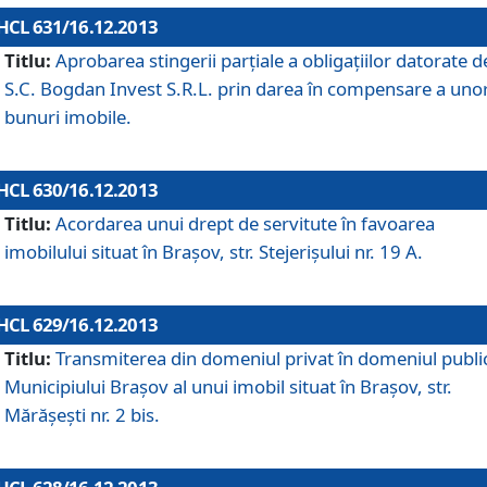
HCL 631/16.12.2013
Titlu:
Aprobarea stingerii parţiale a obligaţiilor datorate d
S.C. Bogdan Invest S.R.L. prin darea în compensare a uno
bunuri imobile.
HCL 630/16.12.2013
Titlu:
Acordarea unui drept de servitute în favoarea
imobilului situat în Braşov, str. Stejerişului nr. 19 A.
HCL 629/16.12.2013
Titlu:
Transmiterea din domeniul privat în domeniul public
Municipiului Braşov al unui imobil situat în Braşov, str.
Mărăşeşti nr. 2 bis.