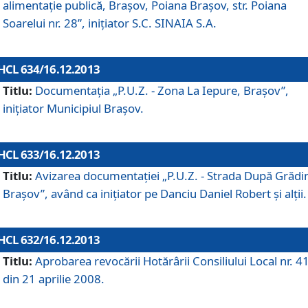
alimentaţie publică, Braşov, Poiana Braşov, str. Poiana
Soarelui nr. 28”, iniţiator S.C. SINAIA S.A.
HCL 634/16.12.2013
Titlu:
Documentaţia „P.U.Z. - Zona La Iepure, Braşov”,
iniţiator Municipiul Braşov.
HCL 633/16.12.2013
Titlu:
Avizarea documentaţiei „P.U.Z. - Strada După Grădin
Braşov”, având ca iniţiator pe Danciu Daniel Robert şi alţii.
HCL 632/16.12.2013
Titlu:
Aprobarea revocării Hotărârii Consiliului Local nr. 4
din 21 aprilie 2008.