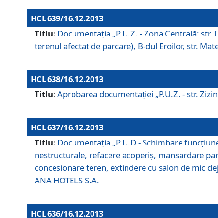
HCL 639/16.12.2013
Titlu:
Documentaţia „P.U.Z. - Zona Centrală: str. Iul
terenul afectat de parcare), B-dul Eroilor, str. Ma
HCL 638/16.12.2013
Titlu:
Aprobarea documentaţiei „P.U.Z. - str. Zizinul
HCL 637/16.12.2013
Titlu:
Documentaţia „P.U.D - Schimbare funcţiune c
nestructurale, refacere acoperiş, mansardare parţi
concesionare teren, extindere cu salon de mic dejun
ANA HOTELS S.A.
HCL 636/16.12.2013