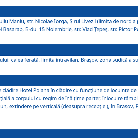
iu Maniu, str. Nicolae Iorga, Şirul Livezii (limita de nord a 
tei Basarab, B-dul 15 Noiembrie, str. Vlad Ţepeş, str. Pictor 
ui, calea ferată, limita intravilan, Braşov, zona sudică a str
lădire Hotel Poiana în clădire cu funcţiune de locuinţe de
ală a corpului cu regim de înălţime parter, înlocuire tâmpl
, extindere pe verticală (deasupra recepţiei), în Braşov, Poi