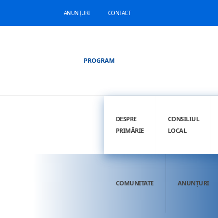
ANUNȚURI
CONTACT
PROGRAM
DESPRE
CONSILIUL
PRIMĂRIE
LOCAL
COMUNITATE
ANUNȚURI