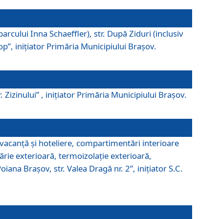
parcului Inna Schaeffler), str. După Ziduri (inclusiv
Pop”, iniţiator Primăria Municipiului Braşov.
. Zizinului” , iniţiator Primăria Municipiului Braşov.
 vacanţă şi hoteliere, compartimentări interioare
ărie exterioară, termoizolaţie exterioară,
ana Braşov, str. Valea Dragă nr. 2”, iniţiator S.C.