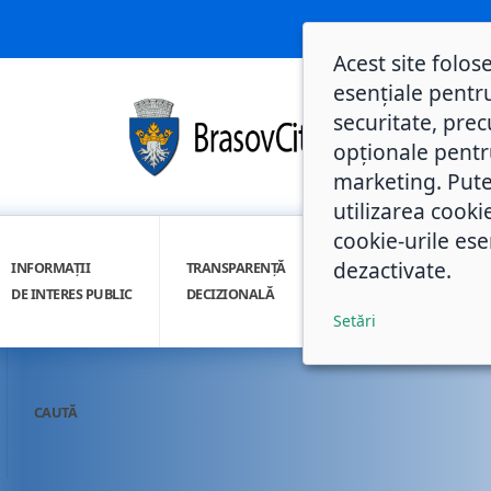
Acest site folos
esențiale pentru
securitate, prec
opționale pentru 
marketing. Pute
utilizarea cooki
cookie-urile ese
dezactivate.
INFORMAȚII
TRANSPARENȚĂ
INTEGRITATE
DE INTERES PUBLIC
DECIZIONALĂ
INSTITUȚIONALĂ
Setări
CAUTĂ