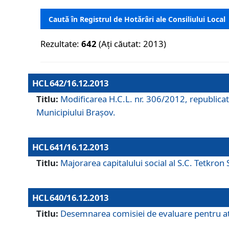
Caută în Registrul de Hotărâri ale Consiliului Local
Rezultate:
642
(Ați căutat: 2013)
HCL 642/16.12.2013
Titlu:
Modificarea H.C.L. nr. 306/2012, republicat
Municipiului Braşov.
HCL 641/16.12.2013
Titlu:
Majorarea capitalului social al S.C. Tetkron 
HCL 640/16.12.2013
Titlu:
Desemnarea comisiei de evaluare pentru atri