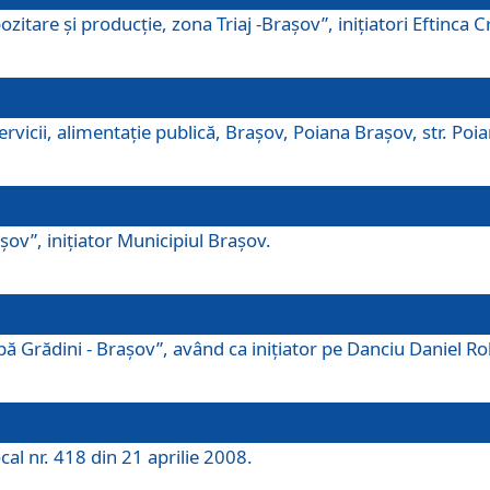
tare şi producţie, zona Triaj -Braşov”, iniţiatori Eftinca Cr
vicii, alimentaţie publică, Braşov, Poiana Braşov, str. Poian
ov”, iniţiator Municipiul Braşov.
 Grădini - Braşov”, având ca iniţiator pe Danciu Daniel Robe
cal nr. 418 din 21 aprilie 2008.