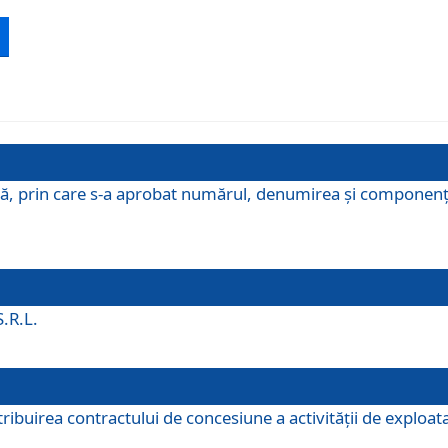
ă, prin care s-a aprobat numărul, denumirea şi componenţa C
S.R.L.
buirea contractului de concesiune a activităţii de exploatar