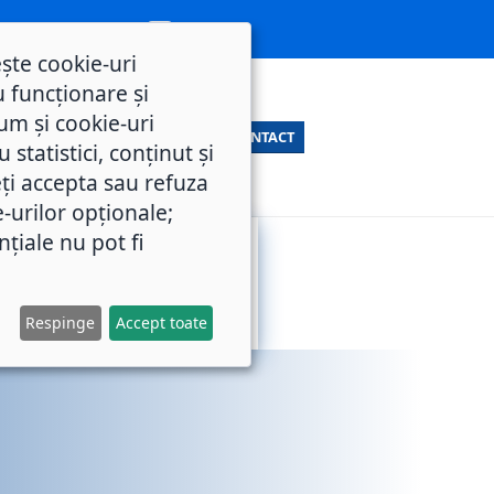
ește cookie-uri
 funcționare și
um și cookie-uri
CONTACT
statistici, conținut și
ți accepta sau refuza
e-urilor opționale;
nțiale nu pot fi
SERVICII
M.O.L.
PUBLICE
Respinge
Accept toate