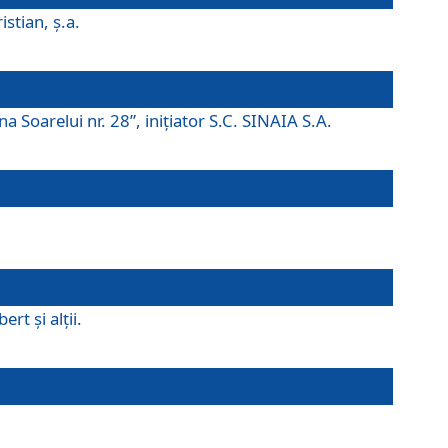
istian, ş.a.
a Soarelui nr. 28”, iniţiator S.C. SINAIA S.A.
rt şi alţii.