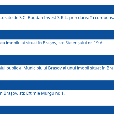
 datorate de S.C. Bogdan Invest S.R.L. prin darea în compens
 imobilului situat în Braşov, str. Stejerişului nr. 19 A.
 public al Municipiului Braşov al unui imobil situat în Braşo
 Braşov, str. Eftimie Murgu nr. 1.