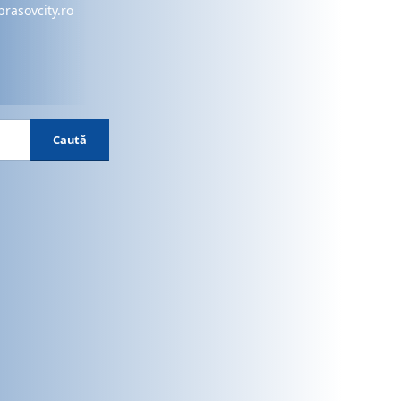
brasovcity.ro
Caută