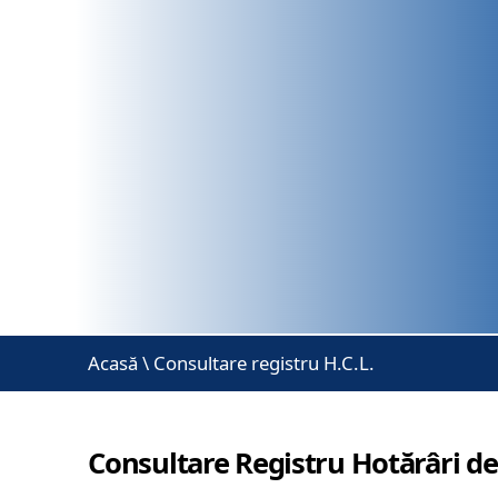
Acasă
\
Consultare registru H.C.L.
Consultare Registru Hotărâri de