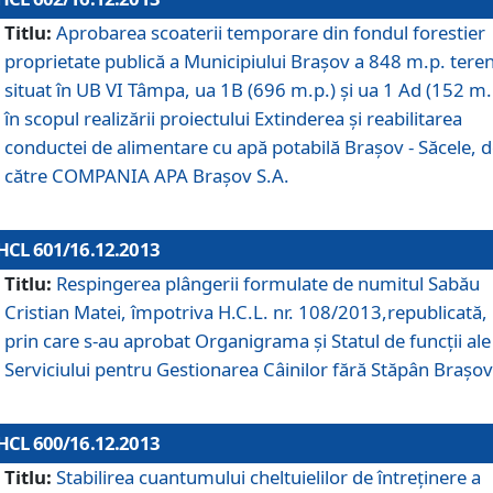
Titlu:
Aprobarea scoaterii temporare din fondul forestier
proprietate publică a Municipiului Braşov a 848 m.p. tere
situat în UB VI Tâmpa, ua 1B (696 m.p.) şi ua 1 Ad (152 m.
în scopul realizării proiectului Extinderea şi reabilitarea
conductei de alimentare cu apă potabilă Braşov - Săcele, 
către COMPANIA APA Braşov S.A.
HCL 601/16.12.2013
Titlu:
Respingerea plângerii formulate de numitul Sabău
Cristian Matei, împotriva H.C.L. nr. 108/2013,republicată,
prin care s-au aprobat Organigrama şi Statul de funcţii ale
Serviciului pentru Gestionarea Câinilor fără Stăpân Braşov
HCL 600/16.12.2013
Titlu:
Stabilirea cuantumului cheltuielilor de întreţinere a