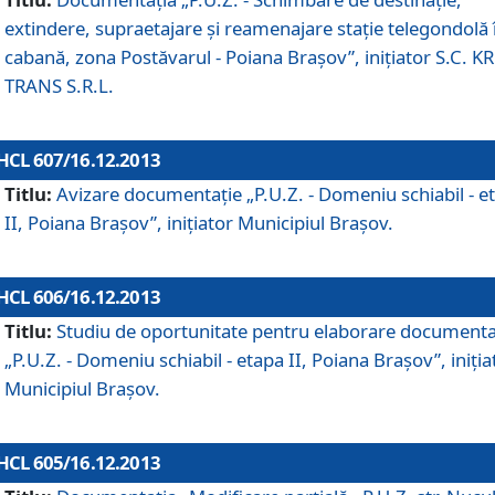
extindere, supraetajare şi reamenajare staţie telegondolă 
cabană, zona Postăvarul - Poiana Braşov”, iniţiator S.C. 
TRANS S.R.L.
HCL 607/16.12.2013
Titlu:
Avizare documentaţie „P.U.Z. - Domeniu schiabil - e
II, Poiana Braşov”, iniţiator Municipiul Braşov.
HCL 606/16.12.2013
Titlu:
Studiu de oportunitate pentru elaborare documenta
„P.U.Z. - Domeniu schiabil - etapa II, Poiana Braşov”, iniţia
Municipiul Braşov.
HCL 605/16.12.2013