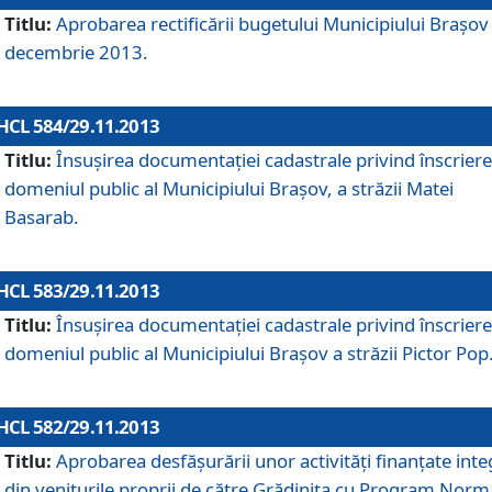
Titlu:
Aprobarea rectificării bugetului Municipiului Braşov 
decembrie 2013.
HCL 584/29.11.2013
Titlu:
Însuşirea documentaţiei cadastrale privind înscriere
domeniul public al Municipiului Braşov, a străzii Matei
Basarab.
HCL 583/29.11.2013
Titlu:
Însuşirea documentaţiei cadastrale privind înscriere
domeniul public al Municipiului Braşov a străzii Pictor Pop
HCL 582/29.11.2013
Titlu:
Aprobarea desfăşurării unor activităţi finanţate inte
din veniturile proprii de către Grădiniţa cu Program Norm