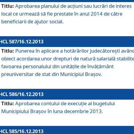
Titlu:
Aprobarea planului de acţiuni sau lucrări de interes
local ce urmează să fie prestate în anul 2014 de către
beneficiarii de ajutor social.
HCL 587/16.12.2013
Titlu:
Punerea în aplicare a hotărârilor judecătoreşti avân
obiect acordarea unor drepturi de natură salarială stabilite
favoarea personalului din unităţile de învăţământ
preuniversitar de stat din Municipiul Braşov.
HCL 586/16.12.2013
Titlu:
Aprobarea contului de execuţie al bugetului
Municipiului Braşov în luna decembrie 2013.
HCL 585/16.12.2013