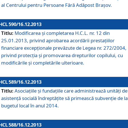
al Centrului pentru Persoane Fără Adăpost Braşov.
HCL 590/16.12.2013
Titlu:
Modificarea şi completarea H.C.L. nr. 12 din
25.01.2013, privind aprobarea acordării prestaţiilor
financiare excepţionale prevăzute de Legea nr. 272/2004,
privind protecţia şi promovarea drepturilor copilului, cu
modificările şi completările ulterioare.
HCL 589/16.12.2013
Titlu:
Asociaţiile şi fundaţiile care administrează unităţi de
asistenţă socială îndreptăţite să primească subvenţie de la
bugetul local în anul 2014.
HCL 588/16.12.2013