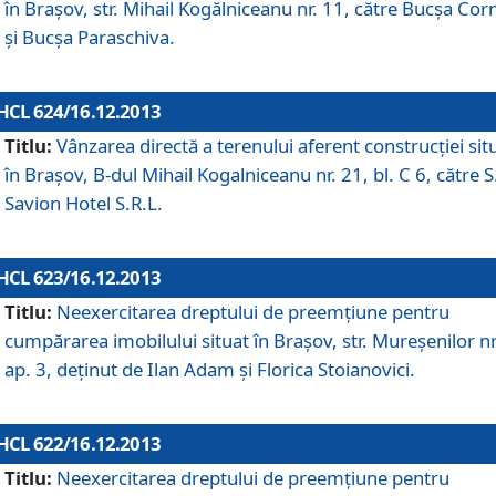
în Braşov, str. Mihail Kogălniceanu nr. 11, către Bucşa Cor
şi Bucşa Paraschiva.
HCL 624/16.12.2013
Titlu:
Vânzarea directă a terenului aferent construcţiei sit
în Braşov, B-dul Mihail Kogalniceanu nr. 21, bl. C 6, către S
Savion Hotel S.R.L.
HCL 623/16.12.2013
Titlu:
Neexercitarea dreptului de preemţiune pentru
cumpărarea imobilului situat în Braşov, str. Mureşenilor nr
ap. 3, deţinut de Ilan Adam şi Florica Stoianovici.
HCL 622/16.12.2013
Titlu:
Neexercitarea dreptului de preemţiune pentru