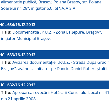
alimentaţie publică, Braşov, Poiana Braşov, str. Poiana
Soarelui nr. 28”, iniţiator S.C. SINAIA S.A.
HCL 634/16.12.2013
Titlu:
Documentaţia „P.U.Z. - Zona La Iepure, Braşov”,
iniţiator Municipiul Braşov.
HCL 633/16.12.2013
Titlu:
Avizarea documentaţiei „P.U.Z. - Strada După Grădin
Braşov”, având ca iniţiator pe Danciu Daniel Robert şi alţii.
HCL 632/16.12.2013
Titlu:
Aprobarea revocării Hotărârii Consiliului Local nr. 4
din 21 aprilie 2008.