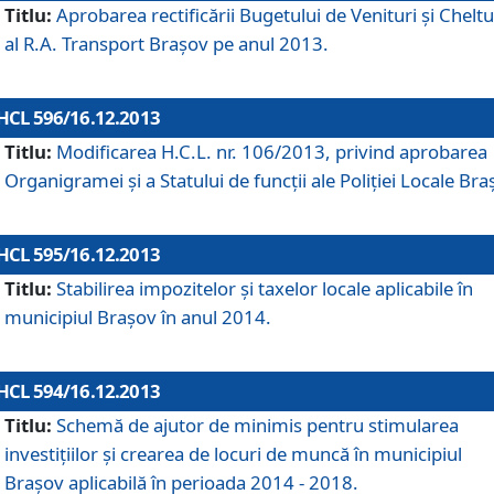
Titlu:
Aprobarea rectificării Bugetului de Venituri şi Cheltui
al R.A. Transport Braşov pe anul 2013.
HCL 596/16.12.2013
Titlu:
Modificarea H.C.L. nr. 106/2013, privind aprobarea
Organigramei şi a Statului de funcţii ale Poliţiei Locale Bra
HCL 595/16.12.2013
Titlu:
Stabilirea impozitelor şi taxelor locale aplicabile în
municipiul Braşov în anul 2014.
HCL 594/16.12.2013
Titlu:
Schemă de ajutor de minimis pentru stimularea
investiţiilor şi crearea de locuri de muncă în municipiul
Braşov aplicabilă în perioada 2014 - 2018.