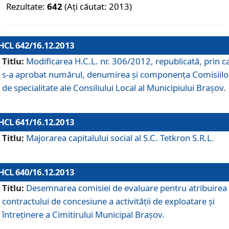
Rezultate:
642
(Ați căutat: 2013)
HCL 642/16.12.2013
Titlu:
Modificarea H.C.L. nr. 306/2012, republicată, prin c
s-a aprobat numărul, denumirea şi componenţa Comisiilo
de specialitate ale Consiliului Local al Municipiului Braşov.
HCL 641/16.12.2013
Titlu:
Majorarea capitalului social al S.C. Tetkron S.R.L.
HCL 640/16.12.2013
Titlu:
Desemnarea comisiei de evaluare pentru atribuirea
contractului de concesiune a activităţii de exploatare şi
întreţinere a Cimitirului Municipal Braşov.