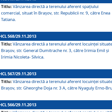
Titlu:
Vânzarea directă a terenului aferent spaţiului
comercial, situat în Braşov, str. Republicii nr. 9, către Enea
Tatiana.
HCL 568/29.11.2013
Titlu:
Vânzarea directă a terenului aferent locuinţei situate
Braşov, str. General Dumitrache nr. 3, către Irimia Emil şi
Irimia Nicoleta- Silvica.
HCL 567/29.11.2013
Titlu:
Vânzarea directă a terenului aferent locuinţei situate
Braşov, str. Gheorghe Doja nr. 3 A, către Nyaguly Erno-Br
HCL 566/29.11.2013