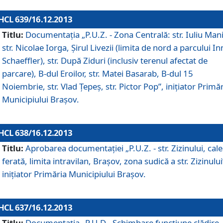
HCL 639/16.12.2013
Titlu:
Documentaţia „P.U.Z. - Zona Centrală: str. Iuliu Man
str. Nicolae Iorga, Şirul Livezii (limita de nord a parcului In
Schaeffler), str. După Ziduri (inclusiv terenul afectat de
parcare), B-dul Eroilor, str. Matei Basarab, B-dul 15
Noiembrie, str. Vlad Ţepeş, str. Pictor Pop”, iniţiator Primă
Municipiului Braşov.
HCL 638/16.12.2013
Titlu:
Aprobarea documentaţiei „P.U.Z. - str. Zizinului, cal
ferată, limita intravilan, Braşov, zona sudică a str. Zizinului
iniţiator Primăria Municipiului Braşov.
HCL 637/16.12.2013
Titlu:
Documentaţia „P.U.D - Schimbare funcţiune clădire