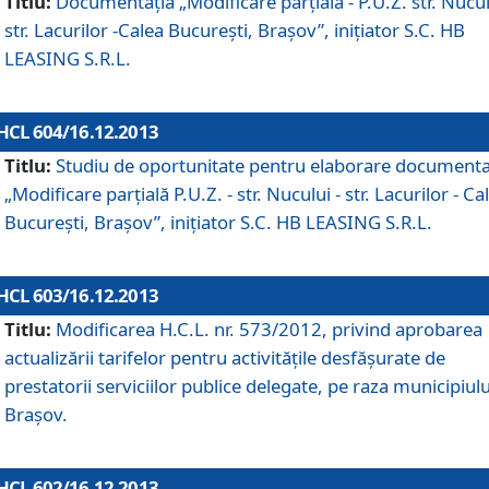
Titlu:
Documentaţia „Modificare parţială - P.U.Z. str. Nucul
str. Lacurilor -Calea Bucureşti, Braşov”, iniţiator S.C. HB
LEASING S.R.L.
HCL 604/16.12.2013
Titlu:
Studiu de oportunitate pentru elaborare documenta
„Modificare parţială P.U.Z. - str. Nucului - str. Lacurilor - Ca
Bucureşti, Braşov”, iniţiator S.C. HB LEASING S.R.L.
HCL 603/16.12.2013
Titlu:
Modificarea H.C.L. nr. 573/2012, privind aprobarea
actualizării tarifelor pentru activităţile desfăşurate de
prestatorii serviciilor publice delegate, pe raza municipiulu
Braşov.
HCL 602/16.12.2013