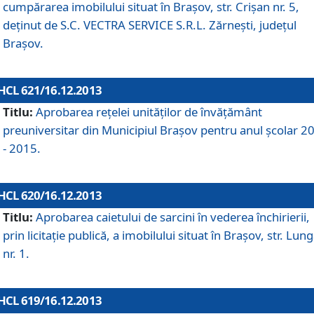
cumpărarea imobilului situat în Braşov, str. Crişan nr. 5,
deţinut de S.C. VECTRA SERVICE S.R.L. Zărneşti, judeţul
Braşov.
HCL 621/16.12.2013
Titlu:
Aprobarea reţelei unităţilor de învăţământ
preuniversitar din Municipiul Braşov pentru anul şcolar 2
- 2015.
HCL 620/16.12.2013
Titlu:
Aprobarea caietului de sarcini în vederea închirierii,
prin licitaţie publică, a imobilului situat în Braşov, str. Lun
nr. 1.
HCL 619/16.12.2013