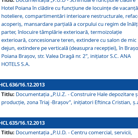
Hotel Poiana în clădire cu funcţiune de locuinţe de vacanţă
hoteliere, compartimentări interioare nestructurale, refa
acoperiş, mansardare parţială a corpului cu regim de înăl
parter, înlocuire tâmplărie exterioară, termoizolaţie
exterioară, concesionare teren, extindere cu salon de mic
dejun, extindere pe verticală (deasupra recepţiei), în Braşo
Poiana Braşov, str. Valea Dragă nr. 2”, iniţiator S.C. ANA
HOTELS S.A.
HCL 636/16.12.2013
Titlu:
Documentaţia „P.U.Z. - Construire Hale depozitare ş
producţie, zona Triaj -Braşov”, iniţiatori Eftinca Cristian, ş.
HCL 635/16.12.2013
Titlu:
Documentaţia „P.U.D. - Centru comercial, servicii,