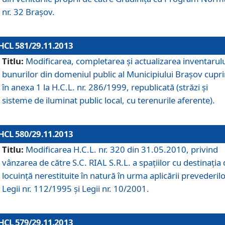
nr. 32 Braşov.
HCL 581/29.11.2013
Titlu:
Modificarea, completarea şi actualizarea inventarul
bunurilor din domeniul public al Municipiului Braşov cupr
în anexa 1 la H.C.L. nr. 286/1999, republicată (străzi şi
sisteme de iluminat public local, cu terenurile aferente).
HCL 580/29.11.2013
Titlu:
Modificarea H.C.L. nr. 320 din 31.05.2010, privind
vânzarea de către S.C. RIAL S.R.L. a spaţiilor cu destinaţia
locuinţă nerestituite în natură în urma aplicării prevederil
Legii nr. 112/1995 şi Legii nr. 10/2001.
HCL 579/29.11.2013