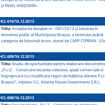
şi PAVEL ANIŞOARA.
HCL 610/16.12.2013
Titlu:
Acceptarea donaţiei nr. 1061/2013 şi trecerea în
domeniul public al Municipiului Braşov, a terenului având
categoria de folosinţă drum, donat de CARP CIPRIAN - IO
HCL 609/16.12.2013
Titlu:
Studiu de oportunitate pentru elaborare documenta
„P.U.Z. - Construire locuinţe colective, spaţii comerciale şi
împrejmuire (cu modificare regim de înălţime aferent P.U.
Braşov)”, iniţiator S.C. Atlanta House Investments S.R.L.
HCL 608/16.12.2013
Titlu:
Documentaţia „P.U.Z. - Schimbare de destinaţie,