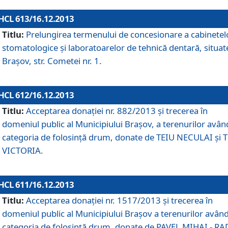
HCL 613/16.12.2013
Titlu:
Prelungirea termenului de concesionare a cabinetel
stomatologice şi laboratoarelor de tehnică dentară, situat
Braşov, str. Cometei nr. 1.
HCL 612/16.12.2013
Titlu:
Acceptarea donaţiei nr. 882/2013 şi trecerea în
domeniul public al Municipiului Braşov, a terenurilor avân
categoria de folosinţă drum, donate de TEIU NECULAI şi 
VICTORIA.
HCL 611/16.12.2013
Titlu:
Acceptarea donaţiei nr. 1517/2013 şi trecerea în
domeniul public al Municipiului Braşov a terenurilor avân
categoria de folosinţă drum, donate de PAVEL MIHAI - R