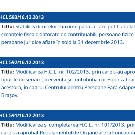
HCL 593/16.12.2013
Titlu:
Stabilirea limitelor maxime până la care pot fi anula
creanţele fiscale datorate de contribuabilii persoane fizice 
persoane juridice aflate în sold la 31 decembrie 2013.
HCL 592/16.12.2013
Titlu:
Modificarea H.C.L. nr. 102/2013, prin care s-au apr
tipurile de servicii, frecvenţa şi contribuţia corespunzătoa
acestora, în cadrul Centrului pentru Persoane Fără Adăpo
Braşov.
HCL 591/16.12.2013
Titlu:
Modificarea şi completarea H.C.L. nr. 101/2013, pri
care s-a aprobat Regulamentul de Organizare şi Funcţion