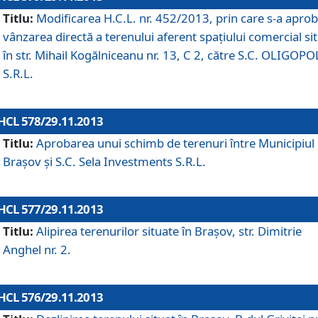
Titlu:
Modificarea H.C.L. nr. 452/2013, prin care s-a aprob
vânzarea directă a terenului aferent spaţiului comercial si
în str. Mihail Kogălniceanu nr. 13, C 2, către S.C. OLIGOPO
S.R.L.
HCL 578/29.11.2013
Titlu:
Aprobarea unui schimb de terenuri între Municipiul
Braşov şi S.C. Sela Investments S.R.L.
HCL 577/29.11.2013
Titlu:
Alipirea terenurilor situate în Braşov, str. Dimitrie
Anghel nr. 2.
HCL 576/29.11.2013