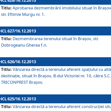
HCL 628/16.12.2013
Titlu:
Aprobarea dezmembrării imobilului situat în Braşov
str. Eftimie Murgu nr. 1.
HCL 627/16.12.2013
Titlu:
Dezmembrarea terenului situat în Braşov, str.
Dobrogeanu Gherea f.n.
HCL 626/16.12.2013
Titlu:
Vânzarea directă a terenului aferent spaţiului cu altă
destinaţie, situat în Braşov, B-dul Victoriei nr. 10, către S.C
TRICONPREST Braşov.
HCL 625/16.12.2013
Titlu:
Vânzarea directă a terenului aferent construcţiei sit