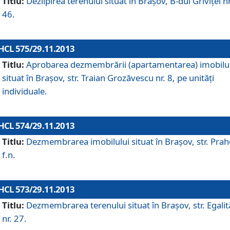
Titlu:
Dezlipirea terenului situat în Braşov, B-dul Griviţei nr
46.
HCL 575/29.11.2013
Titlu:
Aprobarea dezmembrării (apartamentarea) imobilu
situat în Braşov, str. Traian Grozăvescu nr. 8, pe unităţi
individuale.
HCL 574/29.11.2013
Titlu:
Dezmembrarea imobilului situat în Braşov, str. Pra
f.n.
HCL 573/29.11.2013
Titlu:
Dezmembrarea terenului situat în Braşov, str. Egalită
nr. 27.