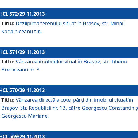
HCL 572/29.11.2013
Titlu:
Dezlipirea terenului situat în Braşov, str. Mihail
Kogălniceanu f.n.
HCL 571/29.11.2013
Titlu:
Vânzarea imobilului situat în Braşov, str. Tiberiu
Brediceanu nr. 3.
HCL 570/29.11.2013
Titlu:
Vânzarea directă a cotei părţi din imobilul situat în
Braşov, str. Republicii nr. 13, către Georgescu Constantin ş
Georgescu Mariane.
HCL 569/29.11.2013