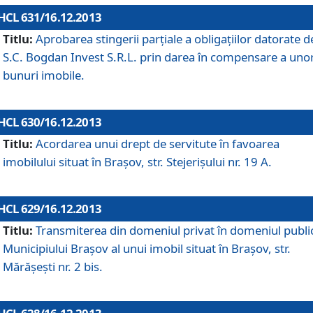
HCL 631/16.12.2013
Titlu:
Aprobarea stingerii parţiale a obligaţiilor datorate d
S.C. Bogdan Invest S.R.L. prin darea în compensare a uno
bunuri imobile.
HCL 630/16.12.2013
Titlu:
Acordarea unui drept de servitute în favoarea
imobilului situat în Braşov, str. Stejerişului nr. 19 A.
HCL 629/16.12.2013
Titlu:
Transmiterea din domeniul privat în domeniul public
Municipiului Braşov al unui imobil situat în Braşov, str.
Mărăşeşti nr. 2 bis.