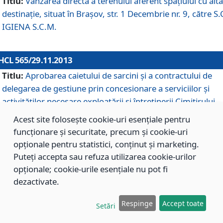
Titlu:
Vânzarea directă a terenului aferent spaţiului cu altă
destinaţie, situat în Braşov, str. 1 Decembrie nr. 9, către S.
IGIENA S.C.M.
HCL 565/29.11.2013
Titlu:
Aprobarea caietului de sarcini şi a contractului de
delegarea de gestiune prin concesionare a serviciilor şi
activităţilor necesare exploatării şi întreţinerii Cimitirului
Municipal Braşov situat în str. Dimitrie Anghel nr. 19.
Acest site folosește cookie-uri esențiale pentru
funcționare și securitate, precum și cookie-uri
opționale pentru statistici, conținut și marketing.
HCL 564/29.11.2013
Puteți accepta sau refuza utilizarea cookie-urilor
Titlu:
Completarea şi modificarea H.C.L. nr. 446/2013, pr
opționale; cookie-urile esențiale nu pot fi
care s-a aprobat studiul de fundamentare pentru
dezactivate.
concesionarea serviciilor de administrare a Cimitirului
Municipal Braşov.
Respinge
Accept toate
Setări