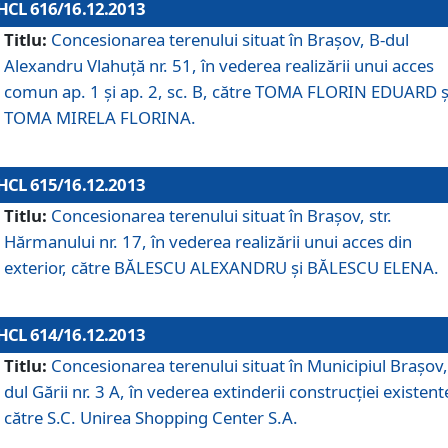
HCL 616/16.12.2013
Titlu:
Concesionarea terenului situat în Braşov, B-dul
Alexandru Vlahuţă nr. 51, în vederea realizării unui acces
comun ap. 1 şi ap. 2, sc. B, către TOMA FLORIN EDUARD ş
TOMA MIRELA FLORINA.
HCL 615/16.12.2013
Titlu:
Concesionarea terenului situat în Braşov, str.
Hărmanului nr. 17, în vederea realizării unui acces din
exterior, către BĂLESCU ALEXANDRU şi BĂLESCU ELENA.
HCL 614/16.12.2013
Titlu:
Concesionarea terenului situat în Municipiul Braşov,
dul Gării nr. 3 A, în vederea extinderii construcţiei existent
către S.C. Unirea Shopping Center S.A.