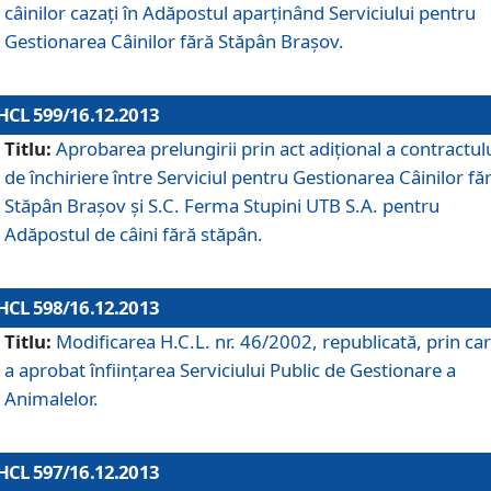
câinilor cazaţi în Adăpostul aparţinând Serviciului pentru
Gestionarea Câinilor fără Stăpân Braşov.
HCL 599/16.12.2013
Titlu:
Aprobarea prelungirii prin act adiţional a contractul
de închiriere între Serviciul pentru Gestionarea Câinilor fă
Stăpân Braşov şi S.C. Ferma Stupini UTB S.A. pentru
Adăpostul de câini fără stăpân.
HCL 598/16.12.2013
Titlu:
Modificarea H.C.L. nr. 46/2002, republicată, prin car
a aprobat înfiinţarea Serviciului Public de Gestionare a
Animalelor.
HCL 597/16.12.2013