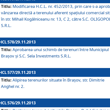
Titlu:
Modificarea H.C.L. nr. 452/2013, prin care s-a aprob
vânzarea directă a terenului aferent spaţiului comercial si
în str. Mihail Kogălniceanu nr. 13, C 2, către S.C. OLIGOPO
S.R.L.
HCL 578/29.11.2013
Titlu:
Aprobarea unui schimb de terenuri între Municipiul
Braşov şi S.C. Sela Investments S.R.L.
HCL 577/29.11.2013
Titlu:
Alipirea terenurilor situate în Braşov, str. Dimitrie
Anghel nr. 2.
HCL 576/29.11.2013