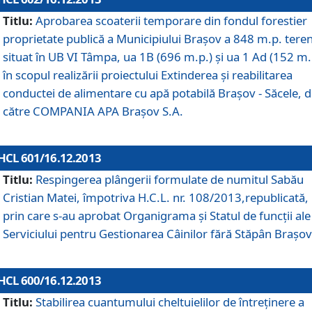
Titlu:
Aprobarea scoaterii temporare din fondul forestier
proprietate publică a Municipiului Braşov a 848 m.p. tere
situat în UB VI Tâmpa, ua 1B (696 m.p.) şi ua 1 Ad (152 m.
în scopul realizării proiectului Extinderea şi reabilitarea
conductei de alimentare cu apă potabilă Braşov - Săcele, 
către COMPANIA APA Braşov S.A.
HCL 601/16.12.2013
Titlu:
Respingerea plângerii formulate de numitul Sabău
Cristian Matei, împotriva H.C.L. nr. 108/2013,republicată,
prin care s-au aprobat Organigrama şi Statul de funcţii ale
Serviciului pentru Gestionarea Câinilor fără Stăpân Braşov
HCL 600/16.12.2013
Titlu:
Stabilirea cuantumului cheltuielilor de întreţinere a