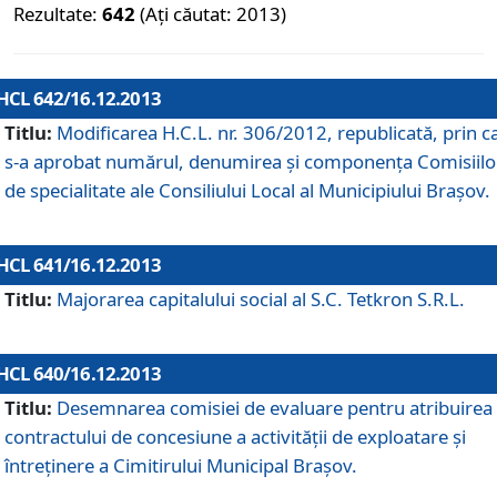
Rezultate:
642
(Ați căutat: 2013)
HCL 642/16.12.2013
Titlu:
Modificarea H.C.L. nr. 306/2012, republicată, prin c
s-a aprobat numărul, denumirea şi componenţa Comisiilo
de specialitate ale Consiliului Local al Municipiului Braşov.
HCL 641/16.12.2013
Titlu:
Majorarea capitalului social al S.C. Tetkron S.R.L.
HCL 640/16.12.2013
Titlu:
Desemnarea comisiei de evaluare pentru atribuirea
contractului de concesiune a activităţii de exploatare şi
întreţinere a Cimitirului Municipal Braşov.