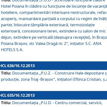
Hotel Poiana în clădire cu funcţiune de locuinţe de vacanţă
hoteliere, compartimentări interioare nestructurale, refa
acoperiş, mansardare parţială a corpului cu regim de înăl
parter, înlocuire tâmplărie exterioară, termoizolaţie
exterioară, concesionare teren, extindere cu salon de mic
dejun, extindere pe verticală (deasupra recepţiei), în Braşo
Poiana Braşov, str. Valea Dragă nr. 2”, iniţiator S.C. ANA
HOTELS S.A.
HCL 636/16.12.2013
Titlu:
Documentaţia „P.U.Z. - Construire Hale depozitare ş
producţie, zona Triaj -Braşov”, iniţiatori Eftinca Cristian, ş.
HCL 635/16.12.2013
Titlu:
Documentaţia „P.U.D. - Centru comercial, servicii,