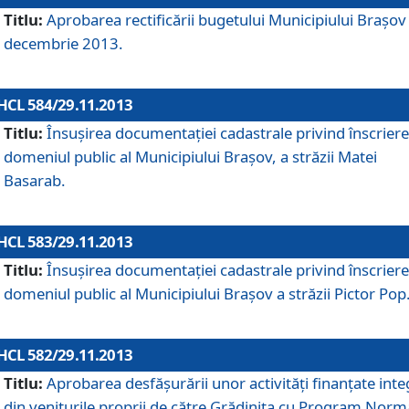
Titlu:
Aprobarea rectificării bugetului Municipiului Braşov 
decembrie 2013.
HCL 584/29.11.2013
Titlu:
Însuşirea documentaţiei cadastrale privind înscriere
domeniul public al Municipiului Braşov, a străzii Matei
Basarab.
HCL 583/29.11.2013
Titlu:
Însuşirea documentaţiei cadastrale privind înscriere
domeniul public al Municipiului Braşov a străzii Pictor Pop
HCL 582/29.11.2013
Titlu:
Aprobarea desfăşurării unor activităţi finanţate inte
din veniturile proprii de către Grădiniţa cu Program Norm