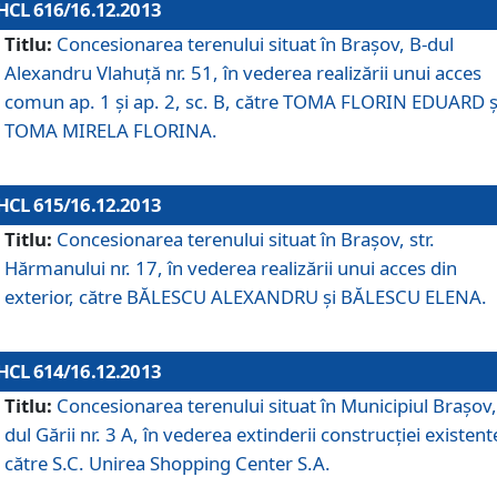
HCL 616/16.12.2013
Titlu:
Concesionarea terenului situat în Braşov, B-dul
Alexandru Vlahuţă nr. 51, în vederea realizării unui acces
comun ap. 1 şi ap. 2, sc. B, către TOMA FLORIN EDUARD ş
TOMA MIRELA FLORINA.
HCL 615/16.12.2013
Titlu:
Concesionarea terenului situat în Braşov, str.
Hărmanului nr. 17, în vederea realizării unui acces din
exterior, către BĂLESCU ALEXANDRU şi BĂLESCU ELENA.
HCL 614/16.12.2013
Titlu:
Concesionarea terenului situat în Municipiul Braşov,
dul Gării nr. 3 A, în vederea extinderii construcţiei existent
către S.C. Unirea Shopping Center S.A.