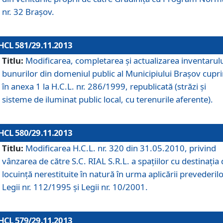
nr. 32 Braşov.
HCL 581/29.11.2013
Titlu:
Modificarea, completarea şi actualizarea inventarul
bunurilor din domeniul public al Municipiului Braşov cupr
în anexa 1 la H.C.L. nr. 286/1999, republicată (străzi şi
sisteme de iluminat public local, cu terenurile aferente).
HCL 580/29.11.2013
Titlu:
Modificarea H.C.L. nr. 320 din 31.05.2010, privind
vânzarea de către S.C. RIAL S.R.L. a spaţiilor cu destinaţia
locuinţă nerestituite în natură în urma aplicării prevederil
Legii nr. 112/1995 şi Legii nr. 10/2001.
HCL 579/29.11.2013