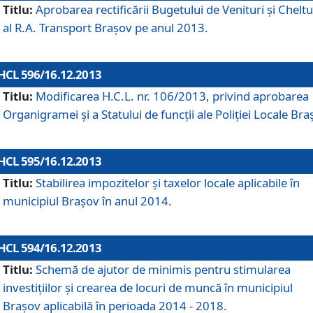
Titlu:
Aprobarea rectificării Bugetului de Venituri şi Cheltui
al R.A. Transport Braşov pe anul 2013.
HCL 596/16.12.2013
Titlu:
Modificarea H.C.L. nr. 106/2013, privind aprobarea
Organigramei şi a Statului de funcţii ale Poliţiei Locale Bra
HCL 595/16.12.2013
Titlu:
Stabilirea impozitelor şi taxelor locale aplicabile în
municipiul Braşov în anul 2014.
HCL 594/16.12.2013
Titlu:
Schemă de ajutor de minimis pentru stimularea
investiţiilor şi crearea de locuri de muncă în municipiul
Braşov aplicabilă în perioada 2014 - 2018.