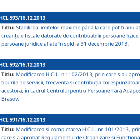
HCL 593/16.12.2013
Titlu:
Stabilirea limitelor maxime până la care pot fi anula
creanţele fiscale datorate de contribuabilii persoane fizice 
persoane juridice aflate în sold la 31 decembrie 2013.
HCL 592/16.12.2013
Titlu:
Modificarea H.C.L. nr. 102/2013, prin care s-au apr
tipurile de servicii, frecvenţa şi contribuţia corespunzătoa
acestora, în cadrul Centrului pentru Persoane Fără Adăpo
Braşov.
HCL 591/16.12.2013
Titlu:
Modificarea şi completarea H.C.L. nr. 101/2013, pri
care s-a aprobat Regulamentul de Organizare şi Funcţion