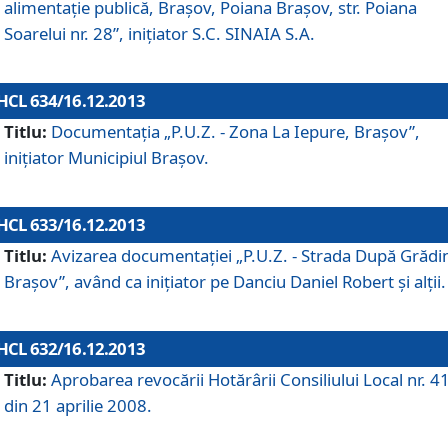
alimentaţie publică, Braşov, Poiana Braşov, str. Poiana
Soarelui nr. 28”, iniţiator S.C. SINAIA S.A.
HCL 634/16.12.2013
Titlu:
Documentaţia „P.U.Z. - Zona La Iepure, Braşov”,
iniţiator Municipiul Braşov.
HCL 633/16.12.2013
Titlu:
Avizarea documentaţiei „P.U.Z. - Strada După Grădin
Braşov”, având ca iniţiator pe Danciu Daniel Robert şi alţii.
HCL 632/16.12.2013
Titlu:
Aprobarea revocării Hotărârii Consiliului Local nr. 4
din 21 aprilie 2008.