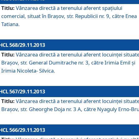
Titlu:
Vânzarea directă a terenului aferent spaţiului
comercial, situat în Braşov, str. Republicii nr. 9, către Enea
Tatiana.
HCL 568/29.11.2013
Titlu:
Vânzarea directă a terenului aferent locuinţei situate
Braşov, str. General Dumitrache nr. 3, către Irimia Emil şi
Irimia Nicoleta- Silvica.
HCL 567/29.11.2013
Titlu:
Vânzarea directă a terenului aferent locuinţei situate
Braşov, str. Gheorghe Doja nr. 3 A, către Nyaguly Erno-Br
HCL 566/29.11.2013