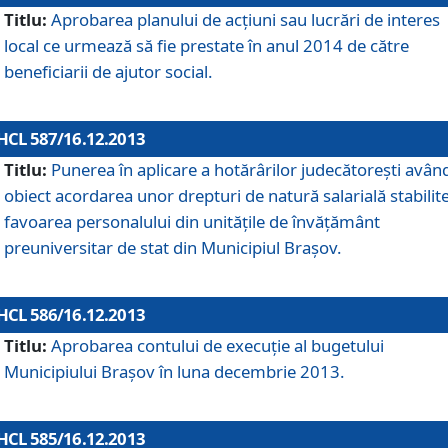
Titlu:
Aprobarea planului de acţiuni sau lucrări de interes
local ce urmează să fie prestate în anul 2014 de către
beneficiarii de ajutor social.
HCL 587/16.12.2013
Titlu:
Punerea în aplicare a hotărârilor judecătoreşti avân
obiect acordarea unor drepturi de natură salarială stabilite
favoarea personalului din unităţile de învăţământ
preuniversitar de stat din Municipiul Braşov.
HCL 586/16.12.2013
Titlu:
Aprobarea contului de execuţie al bugetului
Municipiului Braşov în luna decembrie 2013.
HCL 585/16.12.2013