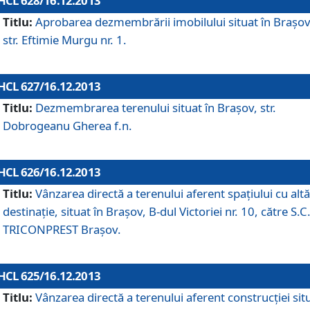
HCL 628/16.12.2013
Titlu:
Aprobarea dezmembrării imobilului situat în Braşov
str. Eftimie Murgu nr. 1.
HCL 627/16.12.2013
Titlu:
Dezmembrarea terenului situat în Braşov, str.
Dobrogeanu Gherea f.n.
HCL 626/16.12.2013
Titlu:
Vânzarea directă a terenului aferent spaţiului cu altă
destinaţie, situat în Braşov, B-dul Victoriei nr. 10, către S.C
TRICONPREST Braşov.
HCL 625/16.12.2013
Titlu:
Vânzarea directă a terenului aferent construcţiei sit