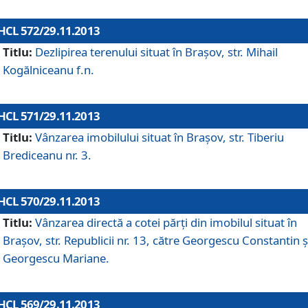
HCL 572/29.11.2013
Titlu:
Dezlipirea terenului situat în Braşov, str. Mihail
Kogălniceanu f.n.
HCL 571/29.11.2013
Titlu:
Vânzarea imobilului situat în Braşov, str. Tiberiu
Brediceanu nr. 3.
HCL 570/29.11.2013
Titlu:
Vânzarea directă a cotei părţi din imobilul situat în
Braşov, str. Republicii nr. 13, către Georgescu Constantin ş
Georgescu Mariane.
HCL 569/29.11.2013