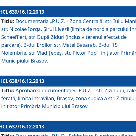
HCL 639/16.12.2013
Titlu:
Documentaţia „P.U.Z. - Zona Centrală: str. Iuliu Man
str. Nicolae Iorga, Şirul Livezii (limita de nord a parcului In
Schaeffler), str. După Ziduri (inclusiv terenul afectat de
parcare), B-dul Eroilor, str. Matei Basarab, B-dul 15
Noiembrie, str. Vlad Ţepeş, str. Pictor Pop”, iniţiator Primă
Municipiului Braşov.
HCL 638/16.12.2013
Titlu:
Aprobarea documentaţiei „P.U.Z. - str. Zizinului, cal
ferată, limita intravilan, Braşov, zona sudică a str. Zizinului
iniţiator Primăria Municipiului Braşov.
HCL 637/16.12.2013
Titlu:
Documentaţia „P.U.D - Schimbare funcţiune clădire