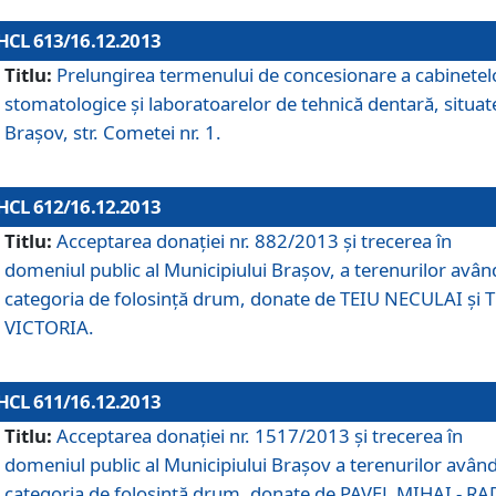
HCL 613/16.12.2013
Titlu:
Prelungirea termenului de concesionare a cabinetel
stomatologice şi laboratoarelor de tehnică dentară, situat
Braşov, str. Cometei nr. 1.
HCL 612/16.12.2013
Titlu:
Acceptarea donaţiei nr. 882/2013 şi trecerea în
domeniul public al Municipiului Braşov, a terenurilor avân
categoria de folosinţă drum, donate de TEIU NECULAI şi 
VICTORIA.
HCL 611/16.12.2013
Titlu:
Acceptarea donaţiei nr. 1517/2013 şi trecerea în
domeniul public al Municipiului Braşov a terenurilor avân
categoria de folosinţă drum, donate de PAVEL MIHAI - R