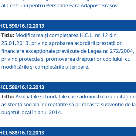
al Centrului pentru Persoane Fără Adăpost Braşov.
HCL 590/16.12.2013
Titlu:
Modificarea şi completarea H.C.L. nr. 12 din
25.01.2013, privind aprobarea acordării prestaţiilor
financiare excepţionale prevăzute de Legea nr. 272/2004,
privind protecţia şi promovarea drepturilor copilului, cu
modificările şi completările ulterioare.
HCL 589/16.12.2013
Titlu:
Asociaţiile şi fundaţiile care administrează unităţi de
asistenţă socială îndreptăţite să primească subvenţie de la
bugetul local în anul 2014.
HCL 588/16.12.2013