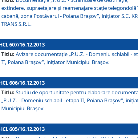
extindere, supraetajare şi reamenajare staţie telegondolă 
cabană, zona Postăvarul - Poiana Braşov”, iniţiator S.C. 
TRANS S.R.L.
HCL 607/16.12.2013
Titlu:
Avizare documentaţie „P.U.Z. - Domeniu schiabil - e
II, Poiana Braşov”, iniţiator Municipiul Braşov.
HCL 606/16.12.2013
Titlu:
Studiu de oportunitate pentru elaborare documenta
„P.U.Z. - Domeniu schiabil - etapa II, Poiana Braşov”, iniţia
Municipiul Braşov.
HCL 605/16.12.2013