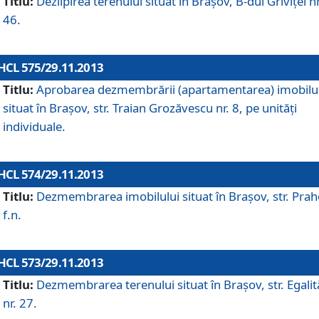
Titlu:
Dezlipirea terenului situat în Braşov, B-dul Griviţei nr
46.
HCL 575/29.11.2013
Titlu:
Aprobarea dezmembrării (apartamentarea) imobilu
situat în Braşov, str. Traian Grozăvescu nr. 8, pe unităţi
individuale.
HCL 574/29.11.2013
Titlu:
Dezmembrarea imobilului situat în Braşov, str. Pra
f.n.
HCL 573/29.11.2013
Titlu:
Dezmembrarea terenului situat în Braşov, str. Egalită
nr. 27.