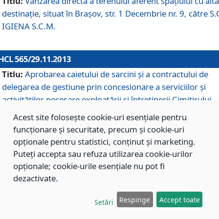
Titlu:
Vânzarea directă a terenului aferent spaţiului cu altă
destinaţie, situat în Braşov, str. 1 Decembrie nr. 9, către S.
IGIENA S.C.M.
HCL 565/29.11.2013
Titlu:
Aprobarea caietului de sarcini şi a contractului de
delegarea de gestiune prin concesionare a serviciilor şi
activităţilor necesare exploatării şi întreţinerii Cimitirului
Municipal Braşov situat în str. Dimitrie Anghel nr. 19.
Acest site folosește cookie-uri esențiale pentru
funcționare și securitate, precum și cookie-uri
opționale pentru statistici, conținut și marketing.
HCL 564/29.11.2013
Puteți accepta sau refuza utilizarea cookie-urilor
Titlu:
Completarea şi modificarea H.C.L. nr. 446/2013, pr
opționale; cookie-urile esențiale nu pot fi
care s-a aprobat studiul de fundamentare pentru
dezactivate.
concesionarea serviciilor de administrare a Cimitirului
Municipal Braşov.
Respinge
Accept toate
Setări