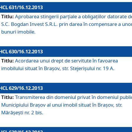
HCL 631/16.12.2013
Titlu:
Aprobarea stingerii parţiale a obligaţiilor datorate d
S.C. Bogdan Invest S.R.L. prin darea în compensare a uno
bunuri imobile.
HCL 630/16.12.2013
Titlu:
Acordarea unui drept de servitute în favoarea
imobilului situat în Braşov, str. Stejerişului nr. 19 A.
HCL 629/16.12.2013
Titlu:
Transmiterea din domeniul privat în domeniul public
Municipiului Braşov al unui imobil situat în Braşov, str.
Mărăşeşti nr. 2 bis.