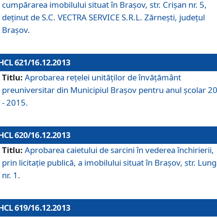
cumpărarea imobilului situat în Braşov, str. Crişan nr. 5,
deţinut de S.C. VECTRA SERVICE S.R.L. Zărneşti, judeţul
Braşov.
HCL 621/16.12.2013
Titlu:
Aprobarea reţelei unităţilor de învăţământ
preuniversitar din Municipiul Braşov pentru anul şcolar 2
- 2015.
HCL 620/16.12.2013
Titlu:
Aprobarea caietului de sarcini în vederea închirierii,
prin licitaţie publică, a imobilului situat în Braşov, str. Lun
nr. 1.
HCL 619/16.12.2013