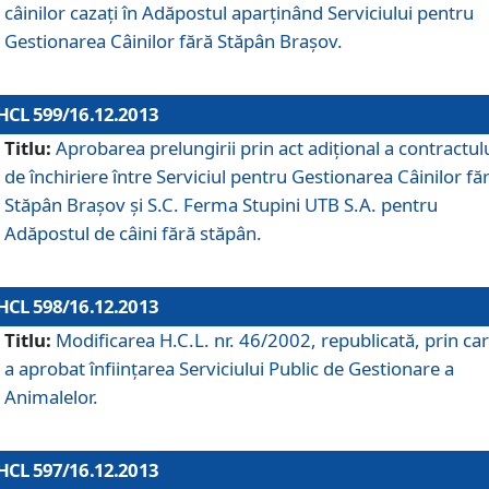
câinilor cazaţi în Adăpostul aparţinând Serviciului pentru
Gestionarea Câinilor fără Stăpân Braşov.
HCL 599/16.12.2013
Titlu:
Aprobarea prelungirii prin act adiţional a contractul
de închiriere între Serviciul pentru Gestionarea Câinilor fă
Stăpân Braşov şi S.C. Ferma Stupini UTB S.A. pentru
Adăpostul de câini fără stăpân.
HCL 598/16.12.2013
Titlu:
Modificarea H.C.L. nr. 46/2002, republicată, prin car
a aprobat înfiinţarea Serviciului Public de Gestionare a
Animalelor.
HCL 597/16.12.2013