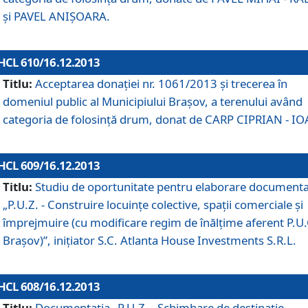
şi PAVEL ANIŞOARA.
HCL 610/16.12.2013
Titlu:
Acceptarea donaţiei nr. 1061/2013 şi trecerea în
domeniul public al Municipiului Braşov, a terenului având
categoria de folosinţă drum, donat de CARP CIPRIAN - IO
HCL 609/16.12.2013
Titlu:
Studiu de oportunitate pentru elaborare documenta
„P.U.Z. - Construire locuinţe colective, spaţii comerciale şi
împrejmuire (cu modificare regim de înălţime aferent P.U.
Braşov)”, iniţiator S.C. Atlanta House Investments S.R.L.
HCL 608/16.12.2013
Titlu:
Documentaţia „P.U.Z. - Schimbare de destinaţie,