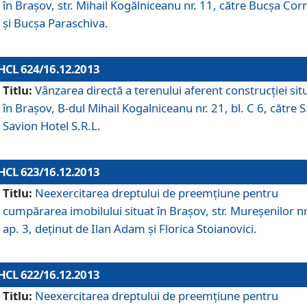
în Braşov, str. Mihail Kogălniceanu nr. 11, către Bucşa Cor
şi Bucşa Paraschiva.
HCL 624/16.12.2013
Titlu:
Vânzarea directă a terenului aferent construcţiei sit
în Braşov, B-dul Mihail Kogalniceanu nr. 21, bl. C 6, către S
Savion Hotel S.R.L.
HCL 623/16.12.2013
Titlu:
Neexercitarea dreptului de preemţiune pentru
cumpărarea imobilului situat în Braşov, str. Mureşenilor nr
ap. 3, deţinut de Ilan Adam şi Florica Stoianovici.
HCL 622/16.12.2013
Titlu:
Neexercitarea dreptului de preemţiune pentru