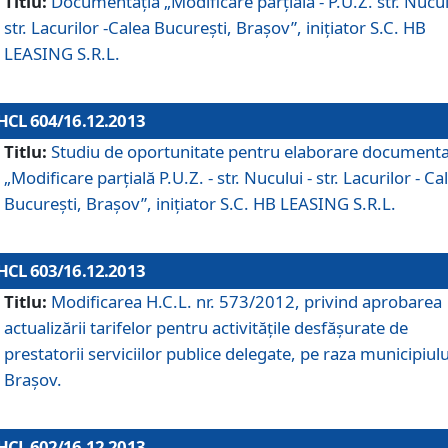
Titlu:
Documentaţia „Modificare parţială - P.U.Z. str. Nucul
str. Lacurilor -Calea Bucureşti, Braşov”, iniţiator S.C. HB
LEASING S.R.L.
HCL 604/16.12.2013
Titlu:
Studiu de oportunitate pentru elaborare documenta
„Modificare parţială P.U.Z. - str. Nucului - str. Lacurilor - Ca
Bucureşti, Braşov”, iniţiator S.C. HB LEASING S.R.L.
HCL 603/16.12.2013
Titlu:
Modificarea H.C.L. nr. 573/2012, privind aprobarea
actualizării tarifelor pentru activităţile desfăşurate de
prestatorii serviciilor publice delegate, pe raza municipiulu
Braşov.
HCL 602/16.12.2013