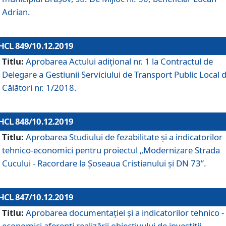
Adrian.
HCL 849/10.12.2019
Titlu:
Aprobarea Actului adiţional nr. 1 la Contractul de
Delegare a Gestiunii Serviciului de Transport Public Local 
Călători nr. 1/2018.
HCL 848/10.12.2019
Titlu:
Aprobarea Studiului de fezabilitate şi a indicatorilor
tehnico-economici pentru proiectul „Modernizare Strada
Cucului - Racordare la Șoseaua Cristianului și DN 73”.
HCL 847/10.12.2019
Titlu:
Aprobarea documentației și a indicatorilor tehnico -
economici aferenți realizării obiectivului de investiții