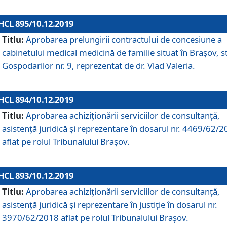
HCL 895/10.12.2019
Titlu:
Aprobarea prelungirii contractului de concesiune a
cabinetului medical medicină de familie situat în Braşov, st
Gospodarilor nr. 9, reprezentat de dr. Vlad Valeria.
HCL 894/10.12.2019
Titlu:
Aprobarea achiziţionării serviciilor de consultanţă,
asistenţă juridică şi reprezentare în dosarul nr. 4469/62/
aflat pe rolul Tribunalului Braşov.
HCL 893/10.12.2019
Titlu:
Aprobarea achiziţionării serviciilor de consultanţă,
asistenţă juridică şi reprezentare în justiţie în dosarul nr.
3970/62/2018 aflat pe rolul Tribunalului Braşov.