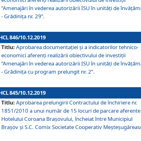
“Amenajări în vederea autorizării ISU în unități de învăță
- Grădinița nr. 29”.
HCL 846/10.12.2019
Titlu:
Aprobarea documentației și a indicatorilor tehnico-
economici aferenți realizării obiectivului de investiții
“Amenajări în vederea autorizării ISU în unități de învăță
- Grădinița cu program prelungit nr. 2”.
HCL 845/10.12.2019
Titlu:
Aprobarea prelungirii Contractului de închiriere nr.
1851/2010 a unui număr de 15 locuri de parcare aferente
Hotelului Coroana Brașovului, încheiat între Municipiul
Braşov şi S.C. Comix Societate Cooperativ Meşteşugăreas