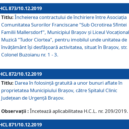
HCL 873/10.12.2019
Titlu:
Încheierea contractului de închiriere între Asociația
Comunitatea Surorilor Franciscane "Sub Ocrotirea Sfintei
Familii Mallersdorf", Municipiul Braşov şi Liceul Vocaționa
Muzică "Tudor Ciortea", pentru imobilul unde unitatea de
învățământ îşi desfăşoară activitatea, situat în Braşov, str.
Colonel Buzoianu nr. 1 - 3.
HCL 872/10.12.2019
Titlu:
Darea în folosinţă gratuită a unor bunuri aflate în
proprietatea Municipiului Braşov, către Spitalul Clinic
Judeţean de Urgenţă Braşov.
Observații :
Încetează aplicabilitatea H.C.L. nr. 209/2019.
HCL 871/10.12.2019