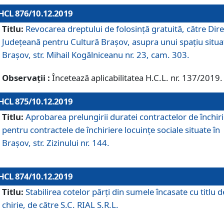
HCL 876/10.12.2019
Titlu:
Revocarea dreptului de folosinţă gratuită, către Dire
Judeţeană pentru Cultură Braşov, asupra unui spaţiu situa
Braşov, str. Mihail Kogălniceanu nr. 23, cam. 303.
Observații :
Încetează aplicabilitatea H.C.L. nr. 137/2019.
HCL 875/10.12.2019
Titlu:
Aprobarea prelungirii duratei contractelor de închir
pentru contractele de închiriere locuinţe sociale situate în
Braşov, str. Zizinului nr. 144.
HCL 874/10.12.2019
Titlu:
Stabilirea cotelor părți din sumele încasate cu titlu d
chirie, de către S.C. RIAL S.R.L.