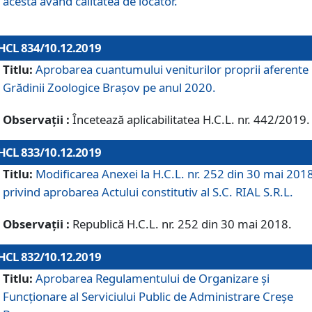
acesta având calitatea de locator.
HCL 834/10.12.2019
Titlu:
Aprobarea cuantumului veniturilor proprii aferente
Grădinii Zoologice Braşov pe anul 2020.
Observații :
Încetează aplicabilitatea H.C.L. nr. 442/2019.
HCL 833/10.12.2019
Titlu:
Modificarea Anexei la H.C.L. nr. 252 din 30 mai 201
privind aprobarea Actului constitutiv al S.C. RIAL S.R.L.
Observații :
Republică H.C.L. nr. 252 din 30 mai 2018.
HCL 832/10.12.2019
Titlu:
Aprobarea Regulamentului de Organizare și
Funcționare al Serviciului Public de Administrare Creșe