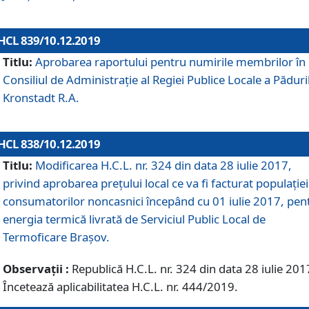
HCL 839/10.12.2019
Titlu:
Aprobarea raportului pentru numirile membrilor în
Consiliul de Administraţie al Regiei Publice Locale a Păduri
Kronstadt R.A.
HCL 838/10.12.2019
Titlu:
Modificarea H.C.L. nr. 324 din data 28 iulie 2017,
privind aprobarea preţului local ce va fi facturat populaţiei
consumatorilor noncasnici începând cu 01 iulie 2017, pen
energia termică livrată de Serviciul Public Local de
Termoficare Braşov.
Observații :
Republică H.C.L. nr. 324 din data 28 iulie 201
Încetează aplicabilitatea H.C.L. nr. 444/2019.