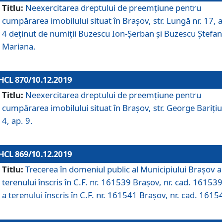
Titlu:
Neexercitarea dreptului de preemţiune pentru
cumpărarea imobilului situat în Braşov, str. Lungă nr. 17, 
4 deţinut de numiţii Buzescu Ion-Şerban și Buzescu Ştefan
Mariana.
HCL 870/10.12.2019
Titlu:
Neexercitarea dreptului de preemţiune pentru
cumpărarea imobilului situat în Braşov, str. George Bariţiu
4, ap. 9.
HCL 869/10.12.2019
Titlu:
Trecerea în domeniul public al Municipiului Braşov a
terenului înscris în C.F. nr. 161539 Brașov, nr. cad. 161539
a terenului înscris în C.F. nr. 161541 Brașov, nr. cad. 1615