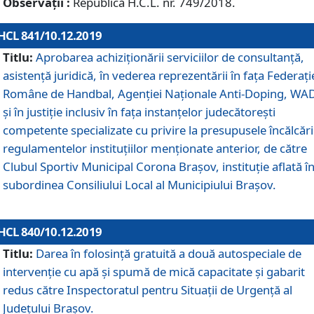
Observații :
Republică H.C.L. nr. 749/2018.
HCL 841/10.12.2019
Titlu:
Aprobarea achiziționării serviciilor de consultanță,
asistență juridică, în vederea reprezentării în fața Federați
Române de Handbal, Agenției Naționale Anti-Doping, WA
și în justiție inclusiv în fața instanțelor judecătorești
competente specializate cu privire la presupusele încălcări
regulamentelor instituțiilor menționate anterior, de către
Clubul Sportiv Municipal Corona Braşov, instituție aflată î
subordinea Consiliului Local al Municipiului Brașov.
HCL 840/10.12.2019
Titlu:
Darea în folosință gratuită a două autospeciale de
intervenție cu apă și spumă de mică capacitate și gabarit
redus către Inspectoratul pentru Situaţii de Urgenţă al
Judeţului Brașov.