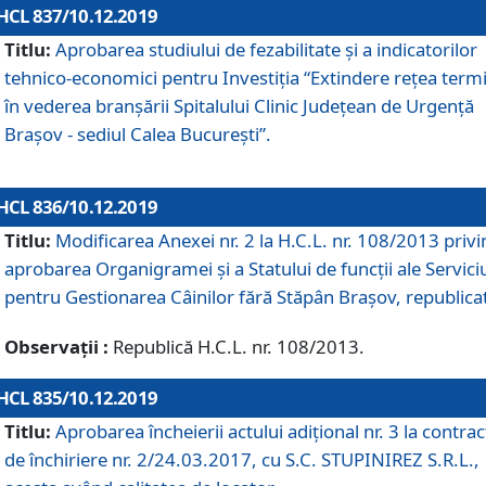
HCL 837/10.12.2019
Titlu:
Aprobarea studiului de fezabilitate și a indicatorilor
tehnico-economici pentru Investiția “Extindere rețea term
în vederea branșării Spitalului Clinic Județean de Urgență
Brașov - sediul Calea București”.
HCL 836/10.12.2019
Titlu:
Modificarea Anexei nr. 2 la H.C.L. nr. 108/2013 priv
aprobarea Organigramei şi a Statului de funcții ale Serviciu
pentru Gestionarea Câinilor fără Stăpân Brașov, republica
Observații :
Republică H.C.L. nr. 108/2013.
HCL 835/10.12.2019
Titlu:
Aprobarea încheierii actului adițional nr. 3 la contrac
de închiriere nr. 2/24.03.2017, cu S.C. STUPINIREZ S.R.L.,