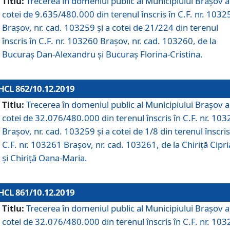
Titlu:
Trecerea în domeniul public al Municipiului Braşov a
cotei de 9.635/480.000 din terenul înscris în C.F. nr. 1032
Brașov, nr. cad. 103259 și a cotei de 21/224 din terenul
înscris în C.F. nr. 103260 Brașov, nr. cad. 103260, de la
Bucuraș Dan-Alexandru și Bucuraș Florina-Cristina.
HCL 862/10.12.2019
Titlu:
Trecerea în domeniul public al Municipiului Braşov a
cotei de 32.076/480.000 din terenul înscris în C.F. nr. 10
Brașov, nr. cad. 103259 și a cotei de 1/8 din terenul înscris
C.F. nr. 103261 Brașov, nr. cad. 103261, de la Chiriță Cipr
și Chiriță Oana-Maria.
HCL 861/10.12.2019
Titlu:
Trecerea în domeniul public al Municipiului Braşov a
cotei de 32.076/480.000 din terenul înscris în C.F. nr. 10