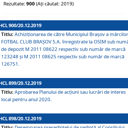
Rezultate:
900
(Ați căutat: 2019)
HCL 900/20.12.2019
Titlu:
Achiziționarea de către Municipiul Brașov a mărcilo
FOTBAL CLUB BRAȘOV S.A. înregistrate la OSIM sub num
de depozit M 2011 08622 respectiv sub număr de marcă
123248 și M 2011 08625 respectiv sub număr de marcă
126751.
HCL 899/20.12.2019
Titlu:
Aprobarea Planului de acţiuni sau lucrări de interes
local pentru anul 2020.
HCL 898/20.12.2019
Titlu:
Desemnarea preşedintelui de şedinţă al Consiliului