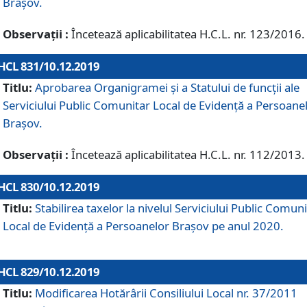
Brașov.
Observații :
Încetează aplicabilitatea H.C.L. nr. 123/2016.
HCL 831/10.12.2019
Titlu:
Aprobarea Organigramei și a Statului de funcții ale
Serviciului Public Comunitar Local de Evidență a Persoane
Brașov.
Observații :
Încetează aplicabilitatea H.C.L. nr. 112/2013.
HCL 830/10.12.2019
Titlu:
Stabilirea taxelor la nivelul Serviciului Public Comun
Local de Evidenţă a Persoanelor Braşov pe anul 2020.
HCL 829/10.12.2019
Titlu:
Modificarea Hotărârii Consiliului Local nr. 37/2011