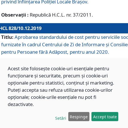
privind înființarea Poliției Locale Brașov.
Observații :
Republică H.C.L. nr. 37/2011.
HCL 828/10.12.2019
Titlu:
Aprobarea standardului de cost pentru serviciile soc
furnizate în cadrul Centrului de Zi de Informare și Consilie
pentru Persoane fără Adăpost, pentru anul 2020.
Acest site folosește cookie-uri esențiale pentru
HCL 827/10.12.2019
funcționare și securitate, precum și cookie-uri
Titlu:
Aprobarea standardului de cost pentru serviciile soc
opționale pentru statistici, conținut și marketing.
furnizate în cadrul Centrului Rezidențial pentru Persoane 
Puteți accepta sau refuza utilizarea cookie-urilor
Adăpost, pentru anul 2020.
opționale; cookie-urile esențiale nu pot fi
dezactivate.
HCL 826/10.12.2019
Respinge
Accept toate
Setări
Titlu:
Aprobarea standardului de cost pentru serviciile soc