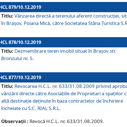
HCL 879/10.12.2019
Titlu:
Vânzarea directă a terenului aferent construcției, si
în Brașov, Poiana Mică, către Societatea Stâna Turistica S.R
HCL 878/10.12.2019
Titlu:
Dezmembrare teren imobil situat în Brașov str.
Bronzului nr. 5.
HCL 877/10.12.2019
Titlu:
Revocarea H.C.L. nr. 633/31.08.2009 privind aprob
vânzării directe către Asociațiile de Proprietari a spațiilor 
altă destinație deținute în baza contractelor de închiriere
încheiate cu S.C. RIAL S.R.L.
Observații :
Revocă H.C.L. nr. 633/31.08.2009.