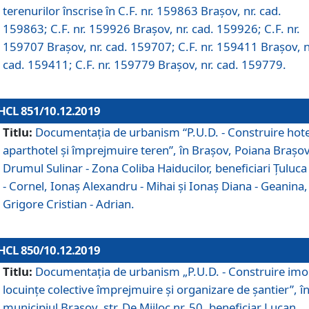
terenurilor înscrise în C.F. nr. 159863 Brașov, nr. cad.
159863; C.F. nr. 159926 Brașov, nr. cad. 159926; C.F. nr.
159707 Brașov, nr. cad. 159707; C.F. nr. 159411 Brașov, n
cad. 159411; C.F. nr. 159779 Brașov, nr. cad. 159779.
HCL 851/10.12.2019
Titlu:
Documentaţia de urbanism “P.U.D. - Construire hote
aparthotel şi împrejmuire teren”, în Braşov, Poiana Braşov
Drumul Sulinar - Zona Coliba Haiducilor, beneficiari Ţuluca
- Cornel, Ionaş Alexandru - Mihai şi Ionaş Diana - Geanina,
Grigore Cristian - Adrian.
HCL 850/10.12.2019
Titlu:
Documentaţia de urbanism „P.U.D. - Construire imo
locuințe colective împrejmuire și organizare de șantier”, î
municipiul Braşov, str. De Mijloc nr. 50, beneficiar Lucan