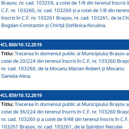
Brașov, nr. cad. 103259, a cotei de 1/8 din terenul înscris î
C.F. nr. 103260, nr. cad. 103260 și a cotei de 1/8 din teren
înscris în C.F. nr. 103261 Brașov, nr. cad. 103261, de la Chi
Bogdan-Constantin și Chiriță Ștefănica-Niculina.
HCL 860/10.12.2019
Titlu:
Trecerea în domeniul public al Municipiului Braşov a
cotei de 20/224 din terenul înscris în C.F. nr. 103260 Braș
nr. cad. 103260, de la Mocanu Marian-Robert și Mocanu
Daniela-Alina.
HCL 859/10.12.2019
Titlu:
Trecerea în domeniul public al Municipiului Braşov a
cotei de 36/224 din terenul înscris în C.F. nr. 103260 Braș
nr. cad. 103260 și a cotei de 9/48 din terenul înscris în C.F.
103261 Brașov, nr. cad. 103261, de la Spiridon Neculai-