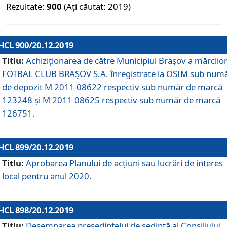
Rezultate:
900
(Ați căutat: 2019)
HCL 900/20.12.2019
Titlu:
Achiziționarea de către Municipiul Brașov a mărcilo
FOTBAL CLUB BRAȘOV S.A. înregistrate la OSIM sub num
de depozit M 2011 08622 respectiv sub număr de marcă
123248 și M 2011 08625 respectiv sub număr de marcă
126751.
HCL 899/20.12.2019
Titlu:
Aprobarea Planului de acţiuni sau lucrări de interes
local pentru anul 2020.
HCL 898/20.12.2019
Titlu:
Desemnarea preşedintelui de şedinţă al Consiliului