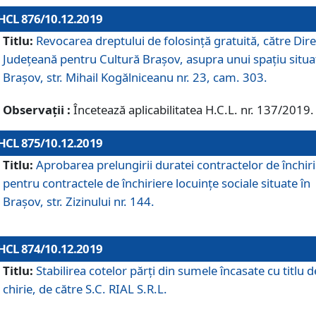
HCL 876/10.12.2019
Titlu:
Revocarea dreptului de folosinţă gratuită, către Dire
Judeţeană pentru Cultură Braşov, asupra unui spaţiu situa
Braşov, str. Mihail Kogălniceanu nr. 23, cam. 303.
Observații :
Încetează aplicabilitatea H.C.L. nr. 137/2019.
HCL 875/10.12.2019
Titlu:
Aprobarea prelungirii duratei contractelor de închir
pentru contractele de închiriere locuinţe sociale situate în
Braşov, str. Zizinului nr. 144.
HCL 874/10.12.2019
Titlu:
Stabilirea cotelor părți din sumele încasate cu titlu d
chirie, de către S.C. RIAL S.R.L.