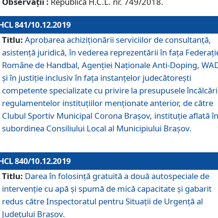
Observații :
Republică H.C.L. nr. 749/2018.
HCL 841/10.12.2019
Titlu:
Aprobarea achiziționării serviciilor de consultanță,
asistență juridică, în vederea reprezentării în fața Federați
Române de Handbal, Agenției Naționale Anti-Doping, WA
și în justiție inclusiv în fața instanțelor judecătorești
competente specializate cu privire la presupusele încălcări
regulamentelor instituțiilor menționate anterior, de către
Clubul Sportiv Municipal Corona Braşov, instituție aflată î
subordinea Consiliului Local al Municipiului Brașov.
HCL 840/10.12.2019
Titlu:
Darea în folosință gratuită a două autospeciale de
intervenție cu apă și spumă de mică capacitate și gabarit
redus către Inspectoratul pentru Situaţii de Urgenţă al
Judeţului Brașov.