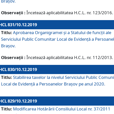
Brașov.
Observații :
Încetează aplicabilitatea H.C.L. nr. 123/2016.
HCL 831/10.12.2019
Titlu:
Aprobarea Organigramei și a Statului de funcții ale
Serviciului Public Comunitar Local de Evidență a Persoane
Brașov.
Observații :
Încetează aplicabilitatea H.C.L. nr. 112/2013.
HCL 830/10.12.2019
Titlu:
Stabilirea taxelor la nivelul Serviciului Public Comun
Local de Evidenţă a Persoanelor Braşov pe anul 2020.
HCL 829/10.12.2019
Titlu:
Modificarea Hotărârii Consiliului Local nr. 37/2011