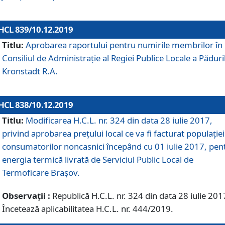
HCL 839/10.12.2019
Titlu:
Aprobarea raportului pentru numirile membrilor în
Consiliul de Administraţie al Regiei Publice Locale a Păduri
Kronstadt R.A.
HCL 838/10.12.2019
Titlu:
Modificarea H.C.L. nr. 324 din data 28 iulie 2017,
privind aprobarea preţului local ce va fi facturat populaţiei
consumatorilor noncasnici începând cu 01 iulie 2017, pen
energia termică livrată de Serviciul Public Local de
Termoficare Braşov.
Observații :
Republică H.C.L. nr. 324 din data 28 iulie 201
Încetează aplicabilitatea H.C.L. nr. 444/2019.