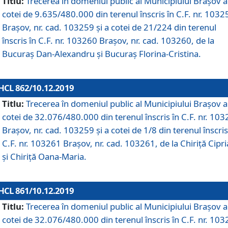
Titlu:
Trecerea în domeniul public al Municipiului Braşov a
cotei de 9.635/480.000 din terenul înscris în C.F. nr. 1032
Brașov, nr. cad. 103259 și a cotei de 21/224 din terenul
înscris în C.F. nr. 103260 Brașov, nr. cad. 103260, de la
Bucuraș Dan-Alexandru și Bucuraș Florina-Cristina.
HCL 862/10.12.2019
Titlu:
Trecerea în domeniul public al Municipiului Braşov a
cotei de 32.076/480.000 din terenul înscris în C.F. nr. 10
Brașov, nr. cad. 103259 și a cotei de 1/8 din terenul înscris
C.F. nr. 103261 Brașov, nr. cad. 103261, de la Chiriță Cipr
și Chiriță Oana-Maria.
HCL 861/10.12.2019
Titlu:
Trecerea în domeniul public al Municipiului Braşov a
cotei de 32.076/480.000 din terenul înscris în C.F. nr. 10