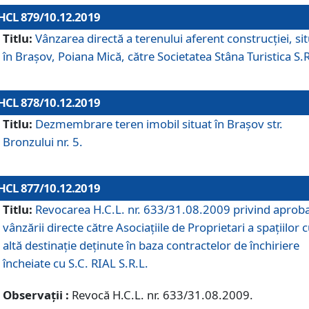
HCL 879/10.12.2019
Titlu:
Vânzarea directă a terenului aferent construcției, si
în Brașov, Poiana Mică, către Societatea Stâna Turistica S.R
HCL 878/10.12.2019
Titlu:
Dezmembrare teren imobil situat în Brașov str.
Bronzului nr. 5.
HCL 877/10.12.2019
Titlu:
Revocarea H.C.L. nr. 633/31.08.2009 privind aprob
vânzării directe către Asociațiile de Proprietari a spațiilor 
altă destinație deținute în baza contractelor de închiriere
încheiate cu S.C. RIAL S.R.L.
Observații :
Revocă H.C.L. nr. 633/31.08.2009.