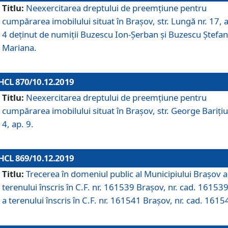
Titlu:
Neexercitarea dreptului de preemţiune pentru
cumpărarea imobilului situat în Braşov, str. Lungă nr. 17, 
4 deţinut de numiţii Buzescu Ion-Şerban și Buzescu Ştefan
Mariana.
HCL 870/10.12.2019
Titlu:
Neexercitarea dreptului de preemţiune pentru
cumpărarea imobilului situat în Braşov, str. George Bariţiu
4, ap. 9.
HCL 869/10.12.2019
Titlu:
Trecerea în domeniul public al Municipiului Braşov a
terenului înscris în C.F. nr. 161539 Brașov, nr. cad. 161539
a terenului înscris în C.F. nr. 161541 Brașov, nr. cad. 1615