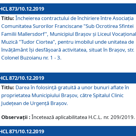
HCL 873/10.12.2019
Titlu:
Încheierea contractului de închiriere între Asociația
Comunitatea Surorilor Franciscane "Sub Ocrotirea Sfintei
Familii Mallersdorf", Municipiul Braşov şi Liceul Vocaționa
Muzică "Tudor Ciortea", pentru imobilul unde unitatea de
învățământ îşi desfăşoară activitatea, situat în Braşov, str.
Colonel Buzoianu nr. 1 - 3.
HCL 872/10.12.2019
Titlu:
Darea în folosinţă gratuită a unor bunuri aflate în
proprietatea Municipiului Braşov, către Spitalul Clinic
Judeţean de Urgenţă Braşov.
Observații :
Încetează aplicabilitatea H.C.L. nr. 209/2019.
HCL 871/10.12.2019