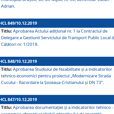
Adrian.
HCL 849/10.12.2019
Titlu:
Aprobarea Actului adiţional nr. 1 la Contractul de
Delegare a Gestiunii Serviciului de Transport Public Local 
Călători nr. 1/2018.
HCL 848/10.12.2019
Titlu:
Aprobarea Studiului de fezabilitate şi a indicatorilor
tehnico-economici pentru proiectul „Modernizare Strada
Cucului - Racordare la Șoseaua Cristianului și DN 73”.
HCL 847/10.12.2019
Titlu:
Aprobarea documentației și a indicatorilor tehnico -
economici aferenți realizării obiectivului de investiții