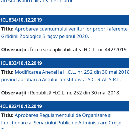
acesta având calitatea de locator.
HCL 834/10.12.2019
Titlu:
Aprobarea cuantumului veniturilor proprii aferente
Grădinii Zoologice Braşov pe anul 2020.
Observații :
Încetează aplicabilitatea H.C.L. nr. 442/2019.
HCL 833/10.12.2019
Titlu:
Modificarea Anexei la H.C.L. nr. 252 din 30 mai 201
privind aprobarea Actului constitutiv al S.C. RIAL S.R.L.
Observații :
Republică H.C.L. nr. 252 din 30 mai 2018.
HCL 832/10.12.2019
Titlu:
Aprobarea Regulamentului de Organizare și
Funcționare al Serviciului Public de Administrare Creșe