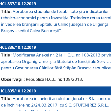
HCL 837/10.12.2019
Titlu:
Aprobarea studiului de fezabilitate și a indicatorilor
tehnico-economici pentru Investiția “Extindere rețea term
în vederea branșării Spitalului Clinic Județean de Urgență
Brașov - sediul Calea București”.
HCL 836/10.12.2019
Titlu:
Modificarea Anexei nr. 2 la H.C.L. nr. 108/2013 priv
aprobarea Organigramei şi a Statului de funcții ale Serviciu
pentru Gestionarea Câinilor fără Stăpân Brașov, republica
Observații :
Republică H.C.L. nr. 108/2013.
HCL 835/10.12.2019
Titlu:
Aprobarea încheierii actului adițional nr. 3 la contrac
de închiriere nr. 2/24.03.2017, cu S.C. STUPINIREZ S.R.L.,