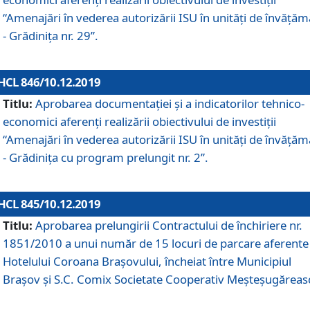
“Amenajări în vederea autorizării ISU în unități de învăță
- Grădinița nr. 29”.
HCL 846/10.12.2019
Titlu:
Aprobarea documentației și a indicatorilor tehnico-
economici aferenți realizării obiectivului de investiții
“Amenajări în vederea autorizării ISU în unități de învăță
- Grădinița cu program prelungit nr. 2”.
HCL 845/10.12.2019
Titlu:
Aprobarea prelungirii Contractului de închiriere nr.
1851/2010 a unui număr de 15 locuri de parcare aferente
Hotelului Coroana Brașovului, încheiat între Municipiul
Braşov şi S.C. Comix Societate Cooperativ Meşteşugăreas