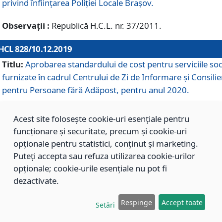
privind înființarea Poliției Locale Brașov.
Observații :
Republică H.C.L. nr. 37/2011.
HCL 828/10.12.2019
Titlu:
Aprobarea standardului de cost pentru serviciile soc
furnizate în cadrul Centrului de Zi de Informare și Consilie
pentru Persoane fără Adăpost, pentru anul 2020.
Acest site folosește cookie-uri esențiale pentru
HCL 827/10.12.2019
funcționare și securitate, precum și cookie-uri
Titlu:
Aprobarea standardului de cost pentru serviciile soc
opționale pentru statistici, conținut și marketing.
furnizate în cadrul Centrului Rezidențial pentru Persoane 
Puteți accepta sau refuza utilizarea cookie-urilor
Adăpost, pentru anul 2020.
opționale; cookie-urile esențiale nu pot fi
dezactivate.
HCL 826/10.12.2019
Respinge
Accept toate
Setări
Titlu:
Aprobarea standardului de cost pentru serviciile soc