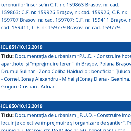
terenurilor înscrise în C.F. nr. 159863 Brașov, nr. cad.
159863; C.F. nr. 159926 Brașov, nr. cad. 159926; C.F. nr.
159707 Brașov, nr. cad. 159707; C.F. nr. 159411 Brașov, n
cad. 159411; C.F. nr. 159779 Brașov, nr. cad. 159779.
HCL 851/10.12.2019
Titlu:
Documentaţia de urbanism “P.U.D. - Construire hote
aparthotel şi împrejmuire teren”, în Braşov, Poiana Braşov
Drumul Sulinar - Zona Coliba Haiducilor, beneficiari Ţuluca
- Cornel, Ionaş Alexandru - Mihai şi Ionaş Diana - Geanina,
Grigore Cristian - Adrian.
HCL 850/10.12.2019
Titlu:
Documentaţia de urbanism „P.U.D. - Construire imo
locuințe colective împrejmuire și organizare de șantier”, î
municipiul Braşov, str. De Mijloc nr. 50, beneficiar Lucan