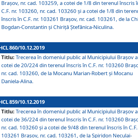
Brașov, nr. cad. 103259, a cotei de 1/8 din terenul înscris î
C.F. nr. 103260, nr. cad. 103260 și a cotei de 1/8 din teren
înscris în C.F. nr. 103261 Brașov, nr. cad. 103261, de la Chi
Bogdan-Constantin și Chiriță Ștefănica-Niculina.
HCL 860/10.12.2019
Titlu:
Trecerea în domeniul public al Municipiului Braşov a
cotei de 20/224 din terenul înscris în C.F. nr. 103260 Braș
nr. cad. 103260, de la Mocanu Marian-Robert și Mocanu
Daniela-Alina.
HCL 859/10.12.2019
Titlu:
Trecerea în domeniul public al Municipiului Braşov a
cotei de 36/224 din terenul înscris în C.F. nr. 103260 Braș
nr. cad. 103260 și a cotei de 9/48 din terenul înscris în C.F.
103261 Brașov, nr. cad. 103261, de la Spiridon Neculai-