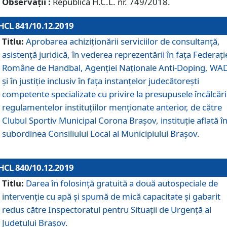
Observații :
Republică H.C.L. nr. 749/2018.
HCL 841/10.12.2019
Titlu:
Aprobarea achiziționării serviciilor de consultanță,
asistență juridică, în vederea reprezentării în fața Federați
Române de Handbal, Agenției Naționale Anti-Doping, WA
și în justiție inclusiv în fața instanțelor judecătorești
competente specializate cu privire la presupusele încălcări
regulamentelor instituțiilor menționate anterior, de către
Clubul Sportiv Municipal Corona Braşov, instituție aflată î
subordinea Consiliului Local al Municipiului Brașov.
HCL 840/10.12.2019
Titlu:
Darea în folosință gratuită a două autospeciale de
intervenție cu apă și spumă de mică capacitate și gabarit
redus către Inspectoratul pentru Situaţii de Urgenţă al
Judeţului Brașov.