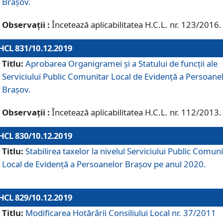
Brașov.
Observații :
Încetează aplicabilitatea H.C.L. nr. 123/2016.
HCL 831/10.12.2019
Titlu:
Aprobarea Organigramei și a Statului de funcții ale
Serviciului Public Comunitar Local de Evidență a Persoane
Brașov.
Observații :
Încetează aplicabilitatea H.C.L. nr. 112/2013.
HCL 830/10.12.2019
Titlu:
Stabilirea taxelor la nivelul Serviciului Public Comun
Local de Evidenţă a Persoanelor Braşov pe anul 2020.
HCL 829/10.12.2019
Titlu:
Modificarea Hotărârii Consiliului Local nr. 37/2011