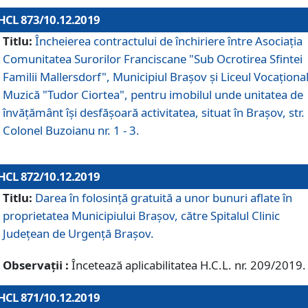
HCL 873/10.12.2019
Titlu:
Încheierea contractului de închiriere între Asociația
Comunitatea Surorilor Franciscane "Sub Ocrotirea Sfintei
Familii Mallersdorf", Municipiul Braşov şi Liceul Vocaționa
Muzică "Tudor Ciortea", pentru imobilul unde unitatea de
învățământ îşi desfăşoară activitatea, situat în Braşov, str.
Colonel Buzoianu nr. 1 - 3.
HCL 872/10.12.2019
Titlu:
Darea în folosinţă gratuită a unor bunuri aflate în
proprietatea Municipiului Braşov, către Spitalul Clinic
Judeţean de Urgenţă Braşov.
Observații :
Încetează aplicabilitatea H.C.L. nr. 209/2019.
HCL 871/10.12.2019