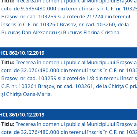
Titlu:
Trecerea în domeniul public al Municipiului Braşov a
cotei de 9.635/480.000 din terenul înscris în C.F. nr. 1032
Brașov, nr. cad. 103259 și a cotei de 21/224 din terenul
înscris în C.F. nr. 103260 Brașov, nr. cad. 103260, de la
Bucuraș Dan-Alexandru și Bucuraș Florina-Cristina.
HCL 862/10.12.2019
Titlu:
Trecerea în domeniul public al Municipiului Braşov a
cotei de 32.076/480.000 din terenul înscris în C.F. nr. 10
Brașov, nr. cad. 103259 și a cotei de 1/8 din terenul înscris
C.F. nr. 103261 Brașov, nr. cad. 103261, de la Chiriță Cipr
și Chiriță Oana-Maria.
HCL 861/10.12.2019
Titlu:
Trecerea în domeniul public al Municipiului Braşov a
cotei de 32.076/480.000 din terenul înscris în C.F. nr. 10