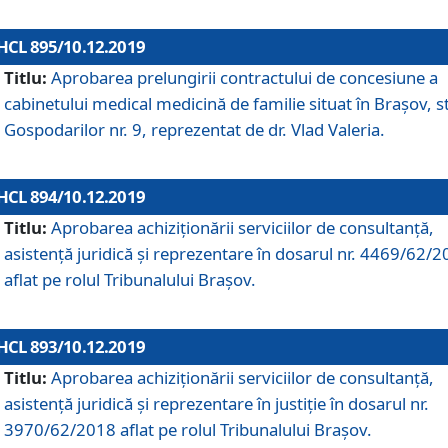
HCL 895/10.12.2019
Titlu:
Aprobarea prelungirii contractului de concesiune a
cabinetului medical medicină de familie situat în Braşov, st
Gospodarilor nr. 9, reprezentat de dr. Vlad Valeria.
HCL 894/10.12.2019
Titlu:
Aprobarea achiziţionării serviciilor de consultanţă,
asistenţă juridică şi reprezentare în dosarul nr. 4469/62/
aflat pe rolul Tribunalului Braşov.
HCL 893/10.12.2019
Titlu:
Aprobarea achiziţionării serviciilor de consultanţă,
asistenţă juridică şi reprezentare în justiţie în dosarul nr.
3970/62/2018 aflat pe rolul Tribunalului Braşov.