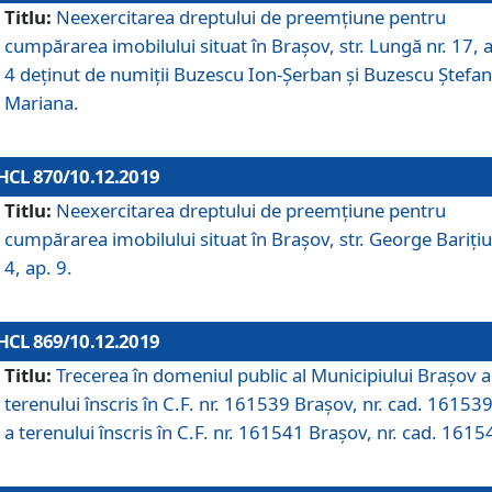
Titlu:
Neexercitarea dreptului de preemţiune pentru
cumpărarea imobilului situat în Braşov, str. Lungă nr. 17, 
4 deţinut de numiţii Buzescu Ion-Şerban și Buzescu Ştefan
Mariana.
HCL 870/10.12.2019
Titlu:
Neexercitarea dreptului de preemţiune pentru
cumpărarea imobilului situat în Braşov, str. George Bariţiu
4, ap. 9.
HCL 869/10.12.2019
Titlu:
Trecerea în domeniul public al Municipiului Braşov a
terenului înscris în C.F. nr. 161539 Brașov, nr. cad. 161539
a terenului înscris în C.F. nr. 161541 Brașov, nr. cad. 1615