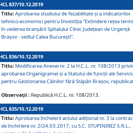
HCL 837/10.12.2019
Titlu:
Aprobarea studiului de fezabilitate și a indicatorilor
tehnico-economici pentru Investiția “Extindere rețea term
în vederea branșării Spitalului Clinic Județean de Urgență
Brașov - sediul Calea București”.
HCL 836/10.12.2019
Titlu:
Modificarea Anexei nr. 2 la H.C.L. nr. 108/2013 priv
aprobarea Organigramei şi a Statului de funcții ale Serviciu
pentru Gestionarea Câinilor fără Stăpân Brașov, republica
Observații :
Republică H.C.L. nr. 108/2013.
HCL 835/10.12.2019
Titlu:
Aprobarea încheierii actului adițional nr. 3 la contrac
de închiriere nr. 2/24.03.2017, cu S.C. STUPINIREZ S.R.L.,