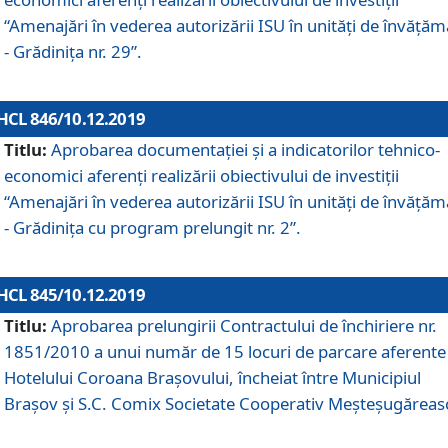
“Amenajări în vederea autorizării ISU în unități de învăță
- Grădinița nr. 29”.
HCL 846/10.12.2019
Titlu:
Aprobarea documentației și a indicatorilor tehnico-
economici aferenți realizării obiectivului de investiții
“Amenajări în vederea autorizării ISU în unități de învăță
- Grădinița cu program prelungit nr. 2”.
HCL 845/10.12.2019
Titlu:
Aprobarea prelungirii Contractului de închiriere nr.
1851/2010 a unui număr de 15 locuri de parcare aferente
Hotelului Coroana Brașovului, încheiat între Municipiul
Braşov şi S.C. Comix Societate Cooperativ Meşteşugăreas