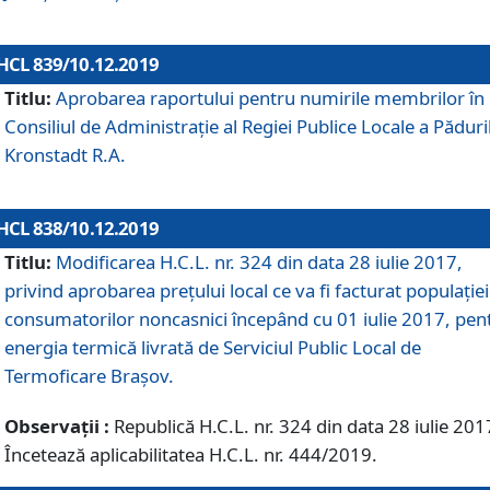
HCL 839/10.12.2019
Titlu:
Aprobarea raportului pentru numirile membrilor în
Consiliul de Administraţie al Regiei Publice Locale a Păduri
Kronstadt R.A.
HCL 838/10.12.2019
Titlu:
Modificarea H.C.L. nr. 324 din data 28 iulie 2017,
privind aprobarea preţului local ce va fi facturat populaţiei
consumatorilor noncasnici începând cu 01 iulie 2017, pen
energia termică livrată de Serviciul Public Local de
Termoficare Braşov.
Observații :
Republică H.C.L. nr. 324 din data 28 iulie 201
Încetează aplicabilitatea H.C.L. nr. 444/2019.