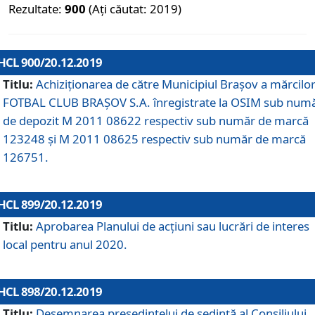
Rezultate:
900
(Ați căutat: 2019)
HCL 900/20.12.2019
Titlu:
Achiziționarea de către Municipiul Brașov a mărcilo
FOTBAL CLUB BRAȘOV S.A. înregistrate la OSIM sub num
de depozit M 2011 08622 respectiv sub număr de marcă
123248 și M 2011 08625 respectiv sub număr de marcă
126751.
HCL 899/20.12.2019
Titlu:
Aprobarea Planului de acţiuni sau lucrări de interes
local pentru anul 2020.
HCL 898/20.12.2019
Titlu:
Desemnarea preşedintelui de şedinţă al Consiliului