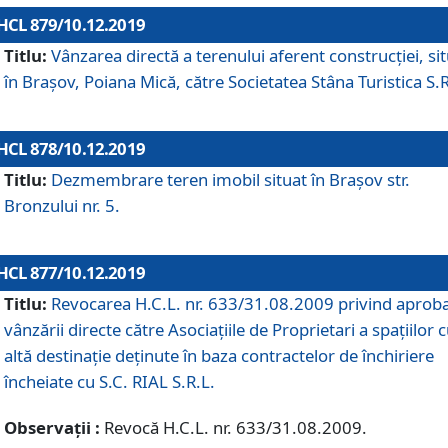
HCL 879/10.12.2019
Titlu:
Vânzarea directă a terenului aferent construcției, si
în Brașov, Poiana Mică, către Societatea Stâna Turistica S.R
HCL 878/10.12.2019
Titlu:
Dezmembrare teren imobil situat în Brașov str.
Bronzului nr. 5.
HCL 877/10.12.2019
Titlu:
Revocarea H.C.L. nr. 633/31.08.2009 privind aprob
vânzării directe către Asociațiile de Proprietari a spațiilor 
altă destinație deținute în baza contractelor de închiriere
încheiate cu S.C. RIAL S.R.L.
Observații :
Revocă H.C.L. nr. 633/31.08.2009.