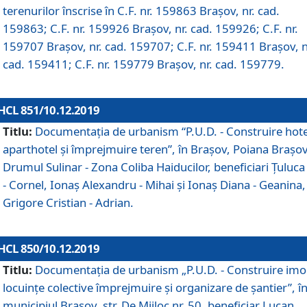
terenurilor înscrise în C.F. nr. 159863 Brașov, nr. cad.
159863; C.F. nr. 159926 Brașov, nr. cad. 159926; C.F. nr.
159707 Brașov, nr. cad. 159707; C.F. nr. 159411 Brașov, n
cad. 159411; C.F. nr. 159779 Brașov, nr. cad. 159779.
HCL 851/10.12.2019
Titlu:
Documentaţia de urbanism “P.U.D. - Construire hote
aparthotel şi împrejmuire teren”, în Braşov, Poiana Braşov
Drumul Sulinar - Zona Coliba Haiducilor, beneficiari Ţuluca
- Cornel, Ionaş Alexandru - Mihai şi Ionaş Diana - Geanina,
Grigore Cristian - Adrian.
HCL 850/10.12.2019
Titlu:
Documentaţia de urbanism „P.U.D. - Construire imo
locuințe colective împrejmuire și organizare de șantier”, î
municipiul Braşov, str. De Mijloc nr. 50, beneficiar Lucan