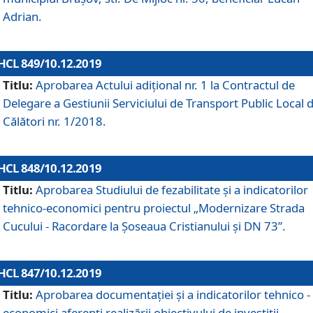
Adrian.
HCL 849/10.12.2019
Titlu:
Aprobarea Actului adiţional nr. 1 la Contractul de
Delegare a Gestiunii Serviciului de Transport Public Local 
Călători nr. 1/2018.
HCL 848/10.12.2019
Titlu:
Aprobarea Studiului de fezabilitate şi a indicatorilor
tehnico-economici pentru proiectul „Modernizare Strada
Cucului - Racordare la Șoseaua Cristianului și DN 73”.
HCL 847/10.12.2019
Titlu:
Aprobarea documentației și a indicatorilor tehnico -
economici aferenți realizării obiectivului de investiții