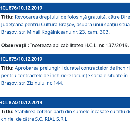
HCL 876/10.12.2019
Titlu:
Revocarea dreptului de folosinţă gratuită, către Dire
Judeţeană pentru Cultură Braşov, asupra unui spaţiu situa
Braşov, str. Mihail Kogălniceanu nr. 23, cam. 303.
Observații :
Încetează aplicabilitatea H.C.L. nr. 137/2019.
HCL 875/10.12.2019
Titlu:
Aprobarea prelungirii duratei contractelor de închir
pentru contractele de închiriere locuinţe sociale situate în
Braşov, str. Zizinului nr. 144.
HCL 874/10.12.2019
Titlu:
Stabilirea cotelor părți din sumele încasate cu titlu d
chirie, de către S.C. RIAL S.R.L.