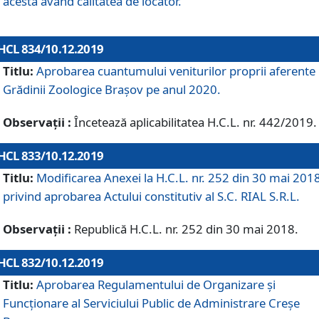
acesta având calitatea de locator.
HCL 834/10.12.2019
Titlu:
Aprobarea cuantumului veniturilor proprii aferente
Grădinii Zoologice Braşov pe anul 2020.
Observații :
Încetează aplicabilitatea H.C.L. nr. 442/2019.
HCL 833/10.12.2019
Titlu:
Modificarea Anexei la H.C.L. nr. 252 din 30 mai 201
privind aprobarea Actului constitutiv al S.C. RIAL S.R.L.
Observații :
Republică H.C.L. nr. 252 din 30 mai 2018.
HCL 832/10.12.2019
Titlu:
Aprobarea Regulamentului de Organizare și
Funcționare al Serviciului Public de Administrare Creșe