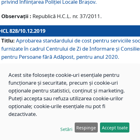
privind înființarea Poliției Locale Brașov.
Observații :
Republică H.C.L. nr. 37/2011.
HCL 828/10.12.2019
Titlu:
Aprobarea standardului de cost pentru serviciile soc
furnizate în cadrul Centrului de Zi de Informare și Consilie
pentru Persoane fără Adăpost, pentru anul 2020.
Acest site folosește cookie-uri esențiale pentru
HCL 827/10.12.2019
funcționare și securitate, precum și cookie-uri
Titlu:
Aprobarea standardului de cost pentru serviciile soc
opționale pentru statistici, conținut și marketing.
furnizate în cadrul Centrului Rezidențial pentru Persoane 
Puteți accepta sau refuza utilizarea cookie-urilor
Adăpost, pentru anul 2020.
opționale; cookie-urile esențiale nu pot fi
dezactivate.
HCL 826/10.12.2019
Respinge
Accept toate
Setări
Titlu:
Aprobarea standardului de cost pentru serviciile soc