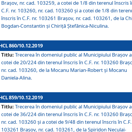
Brașov, nr. cad. 103259, a cotei de 1/8 din terenul înscris î
C.F. nr. 103260, nr. cad. 103260 și a cotei de 1/8 din teren
înscris în C.F. nr. 103261 Brașov, nr. cad. 103261, de la Chi
Bogdan-Constantin și Chiriță Ștefănica-Niculina.
HCL 860/10.12.2019
Titlu:
Trecerea în domeniul public al Municipiului Braşov a
cotei de 20/224 din terenul înscris în C.F. nr. 103260 Braș
nr. cad. 103260, de la Mocanu Marian-Robert și Mocanu
Daniela-Alina.
HCL 859/10.12.2019
Titlu:
Trecerea în domeniul public al Municipiului Braşov a
cotei de 36/224 din terenul înscris în C.F. nr. 103260 Braș
nr. cad. 103260 și a cotei de 9/48 din terenul înscris în C.F.
103261 Brașov, nr. cad. 103261, de la Spiridon Neculai-