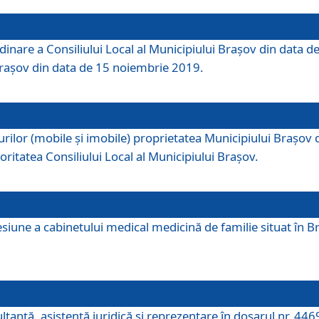
dinare a Consiliului Local al Municipiului Brașov din data de
 Brașov din data de 15 noiembrie 2019.
or (mobile și imobile) proprietatea Municipiului Brașov de că
oritatea Consiliului Local al Municipiului Brașov.
iune a cabinetului medical medicină de familie situat în Bra
ultanţă, asistenţă juridică şi reprezentare în dosarul nr. 44