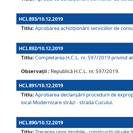
HCL 893/10.12.2019
Titlu:
Aprobarea achiziţionării serviciilor de consu
HCL 892/10.12.2019
Titlu:
Completarea H.C.L. nr. 597/2019 privind alip
Observații :
Republică H.C.L. nr. 597/2019.
HCL 891/10.12.2019
Titlu:
Aprobarea declanșării procedurii de expropri
local Modernizare străzi - strada Cucului.
HCL 890/10.12.2019
Titlu:
Trecerea unor imobile - construcții situate 