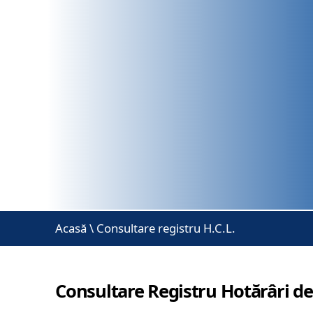
Acasă
\
Consultare registru H.C.L.
Consultare Registru Hotărâri de