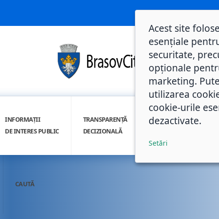
Acest site folos
esențiale pentru
securitate, prec
opționale pentru 
marketing. Pute
utilizarea cooki
cookie-urile ese
dezactivate.
INFORMAȚII
TRANSPARENȚĂ
INTEGRITATE
DE INTERES PUBLIC
DECIZIONALĂ
INSTITUȚIONALĂ
Setări
CAUTĂ