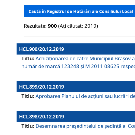
Caută în Registrul de Hotărâri ale Consiliului Local
Rezultate:
900
(Ați căutat: 2019)
HCL 900/20.12.2019
Titlu:
Achiziționarea de către Municipiul Brașov
număr de marcă 123248 și M 2011 08625 respec
HCL 899/20.12.2019
Titlu:
Aprobarea Planului de acţiuni sau lucrări d
HCL 898/20.12.2019
Titlu:
Desemnarea preşedintelui de şedinţă al Cons