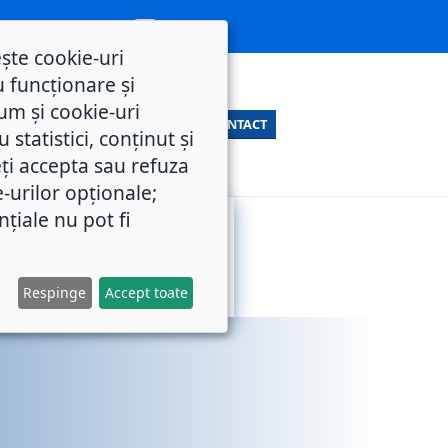
ește cookie-uri
 funcționare și
um și cookie-uri
CONTACT
statistici, conținut și
ți accepta sau refuza
e-urilor opționale;
nțiale nu pot fi
SERVICII
M.O.L.
PUBLICE
Respinge
Accept toate