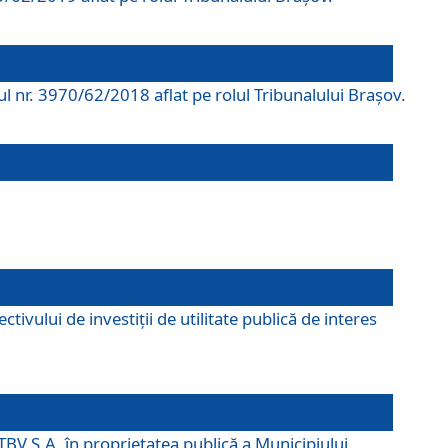
rul nr. 3970/62/2018 aflat pe rolul Tribunalului Braşov.
ivului de investiții de utilitate publică de interes
TBV S.A. în proprietatea publică a Municipiului