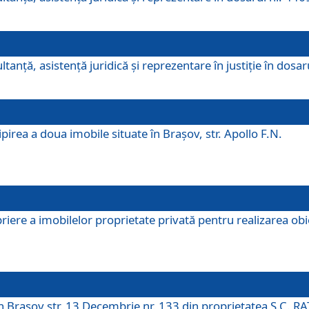
ltanţă, asistenţă juridică şi reprezentare în justiţie în dosa
irea a doua imobile situate în Brașov, str. Apollo F.N.
ere a imobilelor proprietate privată pentru realizarea obiect
în Brașov str. 13 Decembrie nr. 133 din proprietatea S.C. RA