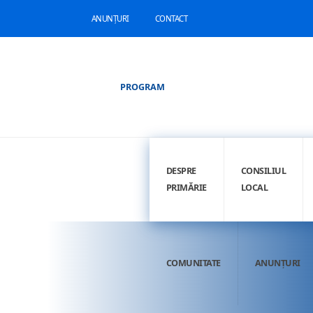
ANUNȚURI
CONTACT
PROGRAM
DESPRE
CONSILIUL
PRIMĂRIE
LOCAL
COMUNITATE
ANUNȚURI