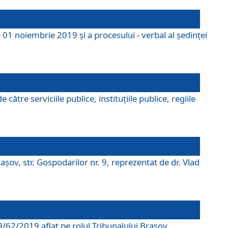
 01 noiembrie 2019 și a procesului - verbal al ședinței
tre serviciile publice, instituțiile publice, regiile
şov, str. Gospodarilor nr. 9, reprezentat de dr. Vlad
69/62/2019 aflat pe rolul Tribunalului Braşov.