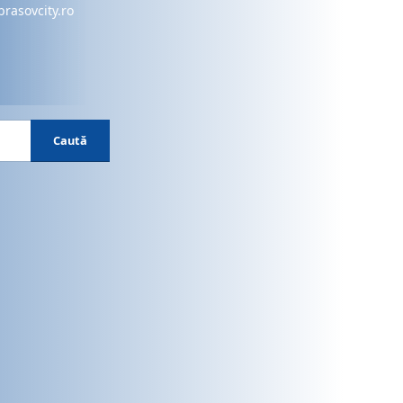
brasovcity.ro
Caută