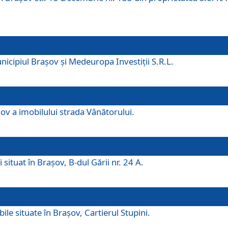
icipiul Brașov și Medeuropa Investiții S.R.L.
şov a imobilului strada Vânătorului.
 situat în Brașov, B-dul Gării nr. 24 A.
ile situate în Braşov, Cartierul Stupini.