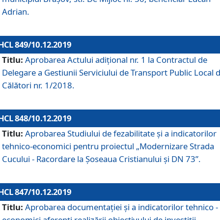
Adrian.
HCL 849/10.12.2019
Titlu:
Aprobarea Actului adiţional nr. 1 la Contractul de
Delegare a Gestiunii Serviciului de Transport Public Local 
Călători nr. 1/2018.
HCL 848/10.12.2019
Titlu:
Aprobarea Studiului de fezabilitate şi a indicatorilor
tehnico-economici pentru proiectul „Modernizare Strada
Cucului - Racordare la Șoseaua Cristianului și DN 73”.
HCL 847/10.12.2019
Titlu:
Aprobarea documentației și a indicatorilor tehnico -
economici aferenți realizării obiectivului de investiții