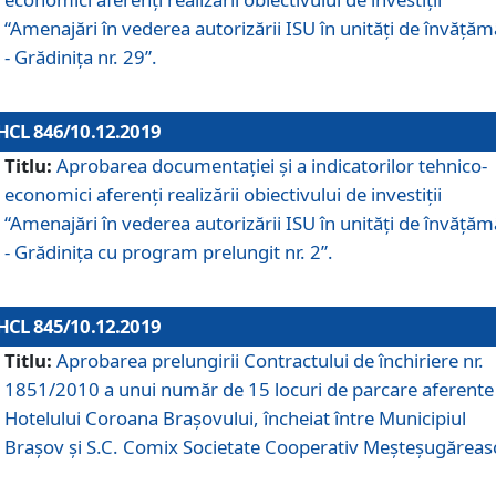
“Amenajări în vederea autorizării ISU în unități de învăță
- Grădinița nr. 29”.
HCL 846/10.12.2019
Titlu:
Aprobarea documentației și a indicatorilor tehnico-
economici aferenți realizării obiectivului de investiții
“Amenajări în vederea autorizării ISU în unități de învăță
- Grădinița cu program prelungit nr. 2”.
HCL 845/10.12.2019
Titlu:
Aprobarea prelungirii Contractului de închiriere nr.
1851/2010 a unui număr de 15 locuri de parcare aferente
Hotelului Coroana Brașovului, încheiat între Municipiul
Braşov şi S.C. Comix Societate Cooperativ Meşteşugăreas