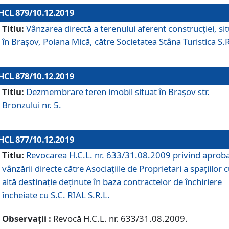
HCL 879/10.12.2019
Titlu:
Vânzarea directă a terenului aferent construcției, si
în Brașov, Poiana Mică, către Societatea Stâna Turistica S.R
HCL 878/10.12.2019
Titlu:
Dezmembrare teren imobil situat în Brașov str.
Bronzului nr. 5.
HCL 877/10.12.2019
Titlu:
Revocarea H.C.L. nr. 633/31.08.2009 privind aprob
vânzării directe către Asociațiile de Proprietari a spațiilor 
altă destinație deținute în baza contractelor de închiriere
încheiate cu S.C. RIAL S.R.L.
Observații :
Revocă H.C.L. nr. 633/31.08.2009.