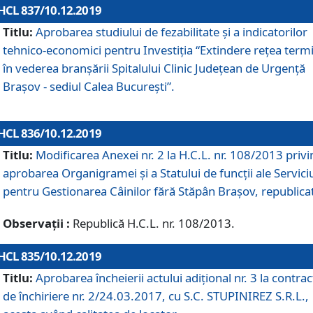
HCL 837/10.12.2019
Titlu:
Aprobarea studiului de fezabilitate și a indicatorilor
tehnico-economici pentru Investiția “Extindere rețea term
în vederea branșării Spitalului Clinic Județean de Urgență
Brașov - sediul Calea București”.
HCL 836/10.12.2019
Titlu:
Modificarea Anexei nr. 2 la H.C.L. nr. 108/2013 priv
aprobarea Organigramei şi a Statului de funcții ale Serviciu
pentru Gestionarea Câinilor fără Stăpân Brașov, republica
Observații :
Republică H.C.L. nr. 108/2013.
HCL 835/10.12.2019
Titlu:
Aprobarea încheierii actului adițional nr. 3 la contrac
de închiriere nr. 2/24.03.2017, cu S.C. STUPINIREZ S.R.L.,