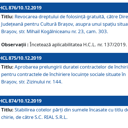
HCL 876/10.12.2019
Titlu:
Revocarea dreptului de folosinţă gratuită, către Dire
Judeţeană pentru Cultură Braşov, asupra unui spaţiu situa
Braşov, str. Mihail Kogălniceanu nr. 23, cam. 303.
Observații :
Încetează aplicabilitatea H.C.L. nr. 137/2019.
HCL 875/10.12.2019
Titlu:
Aprobarea prelungirii duratei contractelor de închir
pentru contractele de închiriere locuinţe sociale situate în
Braşov, str. Zizinului nr. 144.
HCL 874/10.12.2019
Titlu:
Stabilirea cotelor părți din sumele încasate cu titlu d
chirie, de către S.C. RIAL S.R.L.