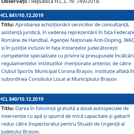
Observații :
Republică H.C.L. nr. 749/2018.
HCL 841/10.12.2019
Titlu:
Aprobarea achiziționării serviciilor de consultanță,
asistență juridică, în vederea reprezentării în fața Federați
Române de Handbal, Agenției Naționale Anti-Doping, WA
și în justiție inclusiv în fața instanțelor judecătorești
competente specializate cu privire la presupusele încălcări
regulamentelor instituțiilor menționate anterior, de către
Clubul Sportiv Municipal Corona Braşov, instituție aflată î
subordinea Consiliului Local al Municipiului Brașov.
HCL 840/10.12.2019
Titlu:
Darea în folosință gratuită a două autospeciale de
intervenție cu apă și spumă de mică capacitate și gabarit
redus către Inspectoratul pentru Situaţii de Urgenţă al
Judeţului Brașov.