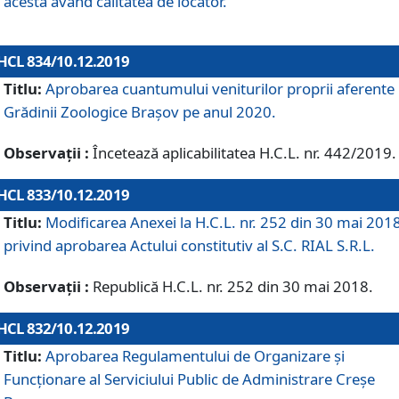
acesta având calitatea de locator.
HCL 834/10.12.2019
Titlu:
Aprobarea cuantumului veniturilor proprii aferente
Grădinii Zoologice Braşov pe anul 2020.
Observații :
Încetează aplicabilitatea H.C.L. nr. 442/2019.
HCL 833/10.12.2019
Titlu:
Modificarea Anexei la H.C.L. nr. 252 din 30 mai 201
privind aprobarea Actului constitutiv al S.C. RIAL S.R.L.
Observații :
Republică H.C.L. nr. 252 din 30 mai 2018.
HCL 832/10.12.2019
Titlu:
Aprobarea Regulamentului de Organizare și
Funcționare al Serviciului Public de Administrare Creșe