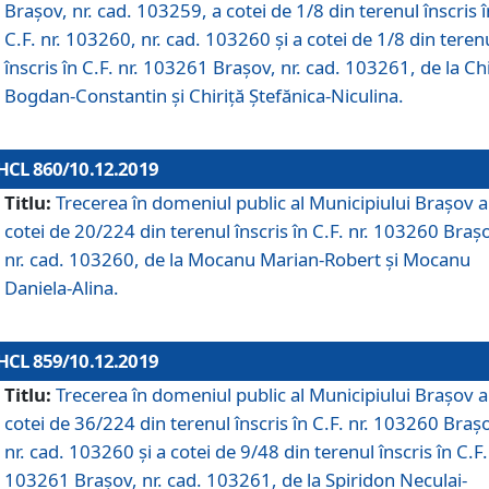
Brașov, nr. cad. 103259, a cotei de 1/8 din terenul înscris î
C.F. nr. 103260, nr. cad. 103260 și a cotei de 1/8 din teren
înscris în C.F. nr. 103261 Brașov, nr. cad. 103261, de la Chi
Bogdan-Constantin și Chiriță Ștefănica-Niculina.
HCL 860/10.12.2019
Titlu:
Trecerea în domeniul public al Municipiului Braşov a
cotei de 20/224 din terenul înscris în C.F. nr. 103260 Braș
nr. cad. 103260, de la Mocanu Marian-Robert și Mocanu
Daniela-Alina.
HCL 859/10.12.2019
Titlu:
Trecerea în domeniul public al Municipiului Braşov a
cotei de 36/224 din terenul înscris în C.F. nr. 103260 Braș
nr. cad. 103260 și a cotei de 9/48 din terenul înscris în C.F.
103261 Brașov, nr. cad. 103261, de la Spiridon Neculai-