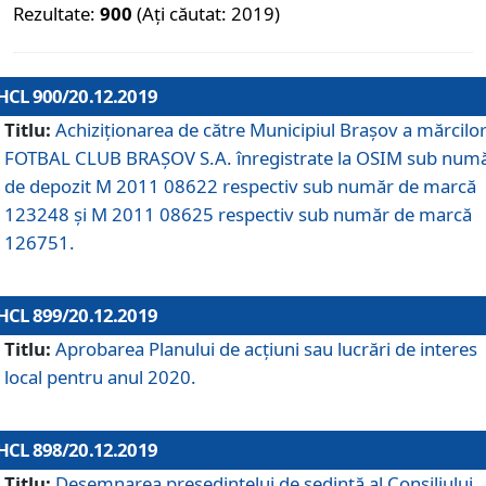
Rezultate:
900
(Ați căutat: 2019)
HCL 900/20.12.2019
Titlu:
Achiziționarea de către Municipiul Brașov a mărcilo
FOTBAL CLUB BRAȘOV S.A. înregistrate la OSIM sub num
de depozit M 2011 08622 respectiv sub număr de marcă
123248 și M 2011 08625 respectiv sub număr de marcă
126751.
HCL 899/20.12.2019
Titlu:
Aprobarea Planului de acţiuni sau lucrări de interes
local pentru anul 2020.
HCL 898/20.12.2019
Titlu:
Desemnarea preşedintelui de şedinţă al Consiliului