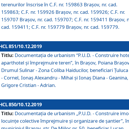
terenurilor înscrise în C.F. nr. 159863 Brașov, nr. cad.
159863; C.F. nr. 159926 Brașov, nr. cad. 159926; C.F. nr.
159707 Brașov, nr. cad. 159707; C.F. nr. 159411 Brașov, n
cad. 159411; C.F. nr. 159779 Brașov, nr. cad. 159779.
HCL 851/10.12.2019
Titlu:
Documentaţia de urbanism “P.U.D. - Construire hote
aparthotel şi împrejmuire teren”, în Braşov, Poiana Braşov
Drumul Sulinar - Zona Coliba Haiducilor, beneficiari Ţuluca
- Cornel, Ionaş Alexandru - Mihai şi Ionaş Diana - Geanina,
Grigore Cristian - Adrian.
HCL 850/10.12.2019
Titlu:
Documentaţia de urbanism „P.U.D. - Construire imo
locuințe colective împrejmuire și organizare de șantier”, î
municipiul Braşov, str. De Mijloc nr. 50, beneficiar Lucan