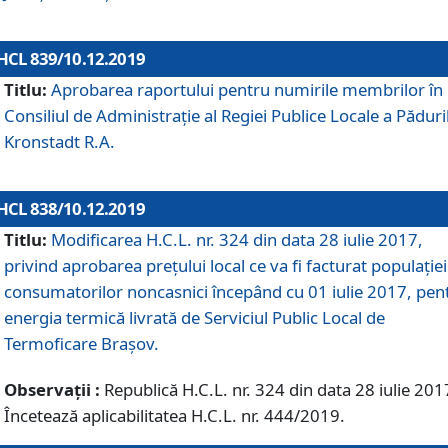
HCL 839/10.12.2019
Titlu:
Aprobarea raportului pentru numirile membrilor în
Consiliul de Administraţie al Regiei Publice Locale a Păduri
Kronstadt R.A.
HCL 838/10.12.2019
Titlu:
Modificarea H.C.L. nr. 324 din data 28 iulie 2017,
privind aprobarea preţului local ce va fi facturat populaţiei
consumatorilor noncasnici începând cu 01 iulie 2017, pen
energia termică livrată de Serviciul Public Local de
Termoficare Braşov.
Observații :
Republică H.C.L. nr. 324 din data 28 iulie 201
Încetează aplicabilitatea H.C.L. nr. 444/2019.