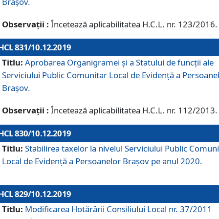
Brașov.
Observații :
Încetează aplicabilitatea H.C.L. nr. 123/2016.
HCL 831/10.12.2019
Titlu:
Aprobarea Organigramei și a Statului de funcții ale
Serviciului Public Comunitar Local de Evidență a Persoane
Brașov.
Observații :
Încetează aplicabilitatea H.C.L. nr. 112/2013.
HCL 830/10.12.2019
Titlu:
Stabilirea taxelor la nivelul Serviciului Public Comun
Local de Evidenţă a Persoanelor Braşov pe anul 2020.
HCL 829/10.12.2019
Titlu:
Modificarea Hotărârii Consiliului Local nr. 37/2011