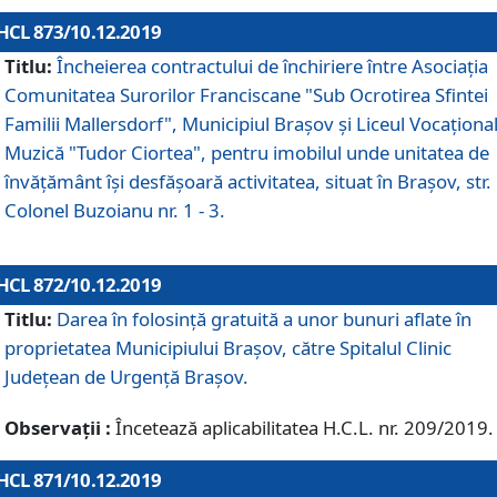
HCL 873/10.12.2019
Titlu:
Încheierea contractului de închiriere între Asociația
Comunitatea Surorilor Franciscane "Sub Ocrotirea Sfintei
Familii Mallersdorf", Municipiul Braşov şi Liceul Vocaționa
Muzică "Tudor Ciortea", pentru imobilul unde unitatea de
învățământ îşi desfăşoară activitatea, situat în Braşov, str.
Colonel Buzoianu nr. 1 - 3.
HCL 872/10.12.2019
Titlu:
Darea în folosinţă gratuită a unor bunuri aflate în
proprietatea Municipiului Braşov, către Spitalul Clinic
Judeţean de Urgenţă Braşov.
Observații :
Încetează aplicabilitatea H.C.L. nr. 209/2019.
HCL 871/10.12.2019