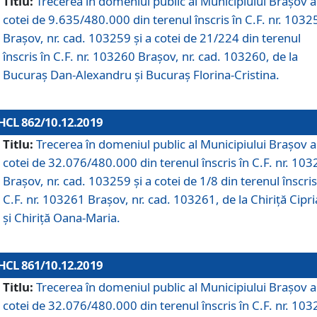
Titlu:
Trecerea în domeniul public al Municipiului Braşov a
cotei de 9.635/480.000 din terenul înscris în C.F. nr. 1032
Brașov, nr. cad. 103259 și a cotei de 21/224 din terenul
înscris în C.F. nr. 103260 Brașov, nr. cad. 103260, de la
Bucuraș Dan-Alexandru și Bucuraș Florina-Cristina.
HCL 862/10.12.2019
Titlu:
Trecerea în domeniul public al Municipiului Braşov a
cotei de 32.076/480.000 din terenul înscris în C.F. nr. 10
Brașov, nr. cad. 103259 și a cotei de 1/8 din terenul înscris
C.F. nr. 103261 Brașov, nr. cad. 103261, de la Chiriță Cipr
și Chiriță Oana-Maria.
HCL 861/10.12.2019
Titlu:
Trecerea în domeniul public al Municipiului Braşov a
cotei de 32.076/480.000 din terenul înscris în C.F. nr. 10