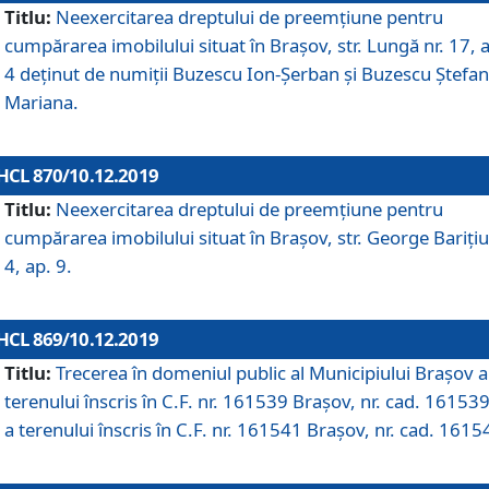
Titlu:
Neexercitarea dreptului de preemţiune pentru
cumpărarea imobilului situat în Braşov, str. Lungă nr. 17, 
4 deţinut de numiţii Buzescu Ion-Şerban și Buzescu Ştefan
Mariana.
HCL 870/10.12.2019
Titlu:
Neexercitarea dreptului de preemţiune pentru
cumpărarea imobilului situat în Braşov, str. George Bariţiu
4, ap. 9.
HCL 869/10.12.2019
Titlu:
Trecerea în domeniul public al Municipiului Braşov a
terenului înscris în C.F. nr. 161539 Brașov, nr. cad. 161539
a terenului înscris în C.F. nr. 161541 Brașov, nr. cad. 1615