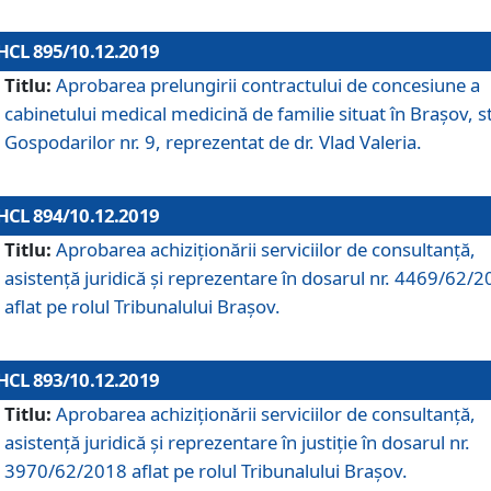
HCL 895/10.12.2019
Titlu:
Aprobarea prelungirii contractului de concesiune a
cabinetului medical medicină de familie situat în Braşov, st
Gospodarilor nr. 9, reprezentat de dr. Vlad Valeria.
HCL 894/10.12.2019
Titlu:
Aprobarea achiziţionării serviciilor de consultanţă,
asistenţă juridică şi reprezentare în dosarul nr. 4469/62/
aflat pe rolul Tribunalului Braşov.
HCL 893/10.12.2019
Titlu:
Aprobarea achiziţionării serviciilor de consultanţă,
asistenţă juridică şi reprezentare în justiţie în dosarul nr.
3970/62/2018 aflat pe rolul Tribunalului Braşov.