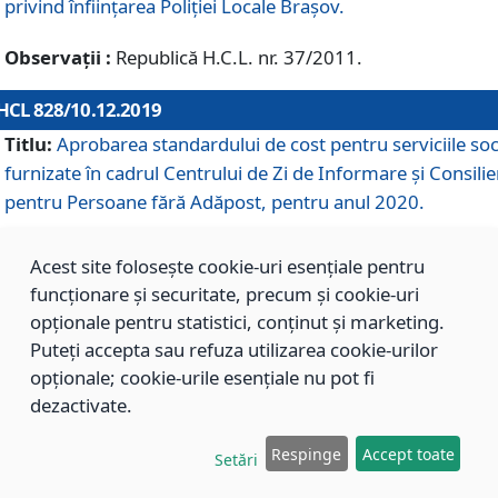
privind înființarea Poliției Locale Brașov.
Observații :
Republică H.C.L. nr. 37/2011.
HCL 828/10.12.2019
Titlu:
Aprobarea standardului de cost pentru serviciile soc
furnizate în cadrul Centrului de Zi de Informare și Consilie
pentru Persoane fără Adăpost, pentru anul 2020.
Acest site folosește cookie-uri esențiale pentru
HCL 827/10.12.2019
funcționare și securitate, precum și cookie-uri
Titlu:
Aprobarea standardului de cost pentru serviciile soc
opționale pentru statistici, conținut și marketing.
furnizate în cadrul Centrului Rezidențial pentru Persoane 
Puteți accepta sau refuza utilizarea cookie-urilor
Adăpost, pentru anul 2020.
opționale; cookie-urile esențiale nu pot fi
dezactivate.
HCL 826/10.12.2019
Respinge
Accept toate
Setări
Titlu:
Aprobarea standardului de cost pentru serviciile soc