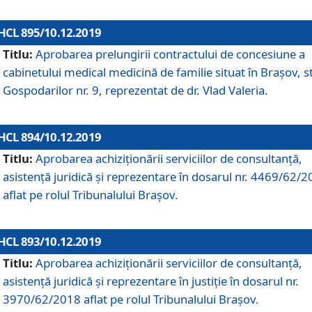
HCL 895/10.12.2019
Titlu:
Aprobarea prelungirii contractului de concesiune a
cabinetului medical medicină de familie situat în Braşov, st
Gospodarilor nr. 9, reprezentat de dr. Vlad Valeria.
HCL 894/10.12.2019
Titlu:
Aprobarea achiziţionării serviciilor de consultanţă,
asistenţă juridică şi reprezentare în dosarul nr. 4469/62/
aflat pe rolul Tribunalului Braşov.
HCL 893/10.12.2019
Titlu:
Aprobarea achiziţionării serviciilor de consultanţă,
asistenţă juridică şi reprezentare în justiţie în dosarul nr.
3970/62/2018 aflat pe rolul Tribunalului Braşov.