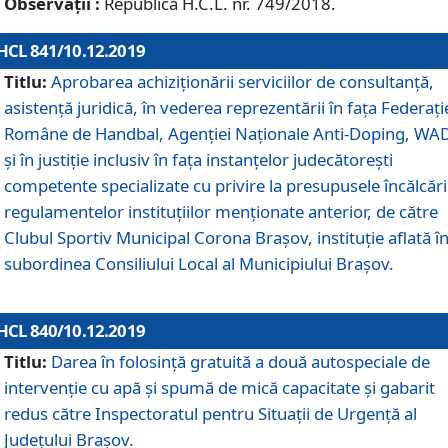
Observații :
Republică H.C.L. nr. 749/2018.
HCL 841/10.12.2019
Titlu:
Aprobarea achiziționării serviciilor de consultanță,
asistență juridică, în vederea reprezentării în fața Federați
Române de Handbal, Agenției Naționale Anti-Doping, WA
și în justiție inclusiv în fața instanțelor judecătorești
competente specializate cu privire la presupusele încălcări
regulamentelor instituțiilor menționate anterior, de către
Clubul Sportiv Municipal Corona Braşov, instituție aflată î
subordinea Consiliului Local al Municipiului Brașov.
HCL 840/10.12.2019
Titlu:
Darea în folosință gratuită a două autospeciale de
intervenție cu apă și spumă de mică capacitate și gabarit
redus către Inspectoratul pentru Situaţii de Urgenţă al
Judeţului Brașov.