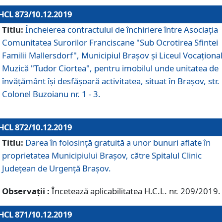
HCL 873/10.12.2019
Titlu:
Încheierea contractului de închiriere între Asociația
Comunitatea Surorilor Franciscane "Sub Ocrotirea Sfintei
Familii Mallersdorf", Municipiul Braşov şi Liceul Vocaționa
Muzică "Tudor Ciortea", pentru imobilul unde unitatea de
învățământ îşi desfăşoară activitatea, situat în Braşov, str.
Colonel Buzoianu nr. 1 - 3.
HCL 872/10.12.2019
Titlu:
Darea în folosinţă gratuită a unor bunuri aflate în
proprietatea Municipiului Braşov, către Spitalul Clinic
Judeţean de Urgenţă Braşov.
Observații :
Încetează aplicabilitatea H.C.L. nr. 209/2019.
HCL 871/10.12.2019