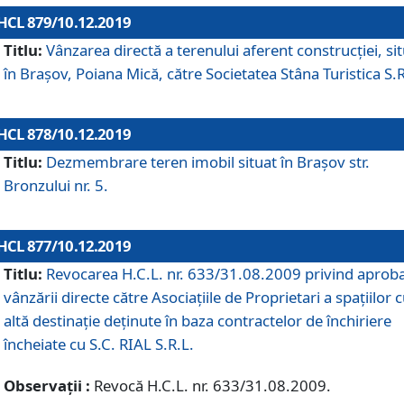
HCL 879/10.12.2019
Titlu:
Vânzarea directă a terenului aferent construcției, si
în Brașov, Poiana Mică, către Societatea Stâna Turistica S.R
HCL 878/10.12.2019
Titlu:
Dezmembrare teren imobil situat în Brașov str.
Bronzului nr. 5.
HCL 877/10.12.2019
Titlu:
Revocarea H.C.L. nr. 633/31.08.2009 privind aprob
vânzării directe către Asociațiile de Proprietari a spațiilor 
altă destinație deținute în baza contractelor de închiriere
încheiate cu S.C. RIAL S.R.L.
Observații :
Revocă H.C.L. nr. 633/31.08.2009.