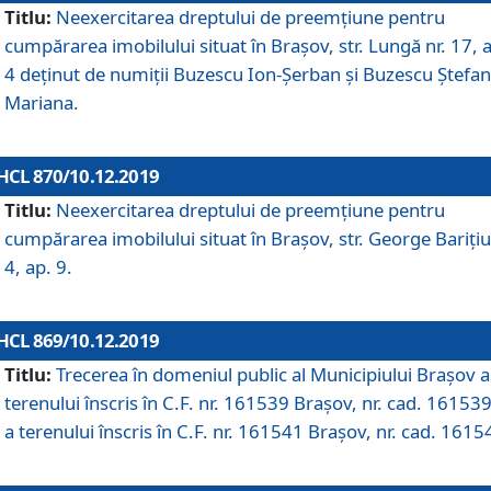
Titlu:
Neexercitarea dreptului de preemţiune pentru
cumpărarea imobilului situat în Braşov, str. Lungă nr. 17, 
4 deţinut de numiţii Buzescu Ion-Şerban și Buzescu Ştefan
Mariana.
HCL 870/10.12.2019
Titlu:
Neexercitarea dreptului de preemţiune pentru
cumpărarea imobilului situat în Braşov, str. George Bariţiu
4, ap. 9.
HCL 869/10.12.2019
Titlu:
Trecerea în domeniul public al Municipiului Braşov a
terenului înscris în C.F. nr. 161539 Brașov, nr. cad. 161539
a terenului înscris în C.F. nr. 161541 Brașov, nr. cad. 1615