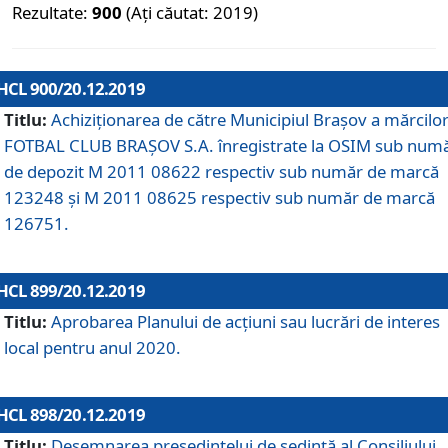
Rezultate:
900
(Ați căutat: 2019)
HCL 900/20.12.2019
Titlu:
Achiziționarea de către Municipiul Brașov a mărcilo
FOTBAL CLUB BRAȘOV S.A. înregistrate la OSIM sub num
de depozit M 2011 08622 respectiv sub număr de marcă
123248 și M 2011 08625 respectiv sub număr de marcă
126751.
HCL 899/20.12.2019
Titlu:
Aprobarea Planului de acţiuni sau lucrări de interes
local pentru anul 2020.
HCL 898/20.12.2019
Titlu:
Desemnarea preşedintelui de şedinţă al Consiliului