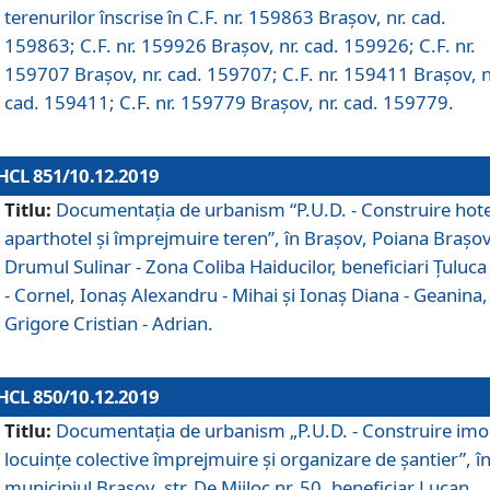
terenurilor înscrise în C.F. nr. 159863 Brașov, nr. cad.
159863; C.F. nr. 159926 Brașov, nr. cad. 159926; C.F. nr.
159707 Brașov, nr. cad. 159707; C.F. nr. 159411 Brașov, n
cad. 159411; C.F. nr. 159779 Brașov, nr. cad. 159779.
HCL 851/10.12.2019
Titlu:
Documentaţia de urbanism “P.U.D. - Construire hote
aparthotel şi împrejmuire teren”, în Braşov, Poiana Braşov
Drumul Sulinar - Zona Coliba Haiducilor, beneficiari Ţuluca
- Cornel, Ionaş Alexandru - Mihai şi Ionaş Diana - Geanina,
Grigore Cristian - Adrian.
HCL 850/10.12.2019
Titlu:
Documentaţia de urbanism „P.U.D. - Construire imo
locuințe colective împrejmuire și organizare de șantier”, î
municipiul Braşov, str. De Mijloc nr. 50, beneficiar Lucan