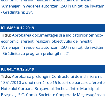
“Amenajări în vederea autorizării ISU în unități de învăță
- Grădinița nr. 29”.
HCL 846/10.12.2019
Titlu:
Aprobarea documentației și a indicatorilor tehnico-
economici aferenți realizării obiectivului de investiții
“Amenajări în vederea autorizării ISU în unități de învăță
- Grădinița cu program prelungit nr. 2”.
HCL 845/10.12.2019
Titlu:
Aprobarea prelungirii Contractului de închiriere nr.
1851/2010 a unui număr de 15 locuri de parcare aferente
Hotelului Coroana Brașovului, încheiat între Municipiul
Braşov şi S.C. Comix Societate Cooperativ Meşteşugăreas