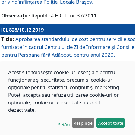
privind înființarea Poliției Locale Brașov.
Observații :
Republică H.C.L. nr. 37/2011.
HCL 828/10.12.2019
Titlu:
Aprobarea standardului de cost pentru serviciile soc
furnizate în cadrul Centrului de Zi de Informare și Consilie
pentru Persoane fără Adăpost, pentru anul 2020.
Acest site folosește cookie-uri esențiale pentru
HCL 827/10.12.2019
funcționare și securitate, precum și cookie-uri
Titlu:
Aprobarea standardului de cost pentru serviciile soc
opționale pentru statistici, conținut și marketing.
furnizate în cadrul Centrului Rezidențial pentru Persoane 
Puteți accepta sau refuza utilizarea cookie-urilor
Adăpost, pentru anul 2020.
opționale; cookie-urile esențiale nu pot fi
dezactivate.
HCL 826/10.12.2019
Respinge
Accept toate
Setări
Titlu:
Aprobarea standardului de cost pentru serviciile soc