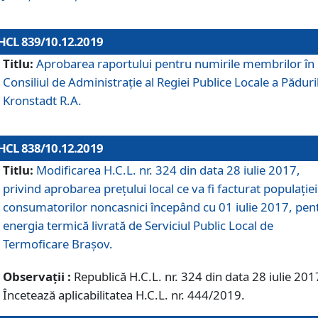
HCL 839/10.12.2019
Titlu:
Aprobarea raportului pentru numirile membrilor în
Consiliul de Administraţie al Regiei Publice Locale a Păduri
Kronstadt R.A.
HCL 838/10.12.2019
Titlu:
Modificarea H.C.L. nr. 324 din data 28 iulie 2017,
privind aprobarea preţului local ce va fi facturat populaţiei
consumatorilor noncasnici începând cu 01 iulie 2017, pen
energia termică livrată de Serviciul Public Local de
Termoficare Braşov.
Observații :
Republică H.C.L. nr. 324 din data 28 iulie 201
Încetează aplicabilitatea H.C.L. nr. 444/2019.