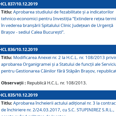
HCL 837/10.12.2019
Titlu:
Aprobarea studiului de fezabilitate și a indicatorilor
tehnico-economici pentru Investiția “Extindere rețea term
în vederea branșării Spitalului Clinic Județean de Urgență
Brașov - sediul Calea București”.
HCL 836/10.12.2019
Titlu:
Modificarea Anexei nr. 2 la H.C.L. nr. 108/2013 priv
aprobarea Organigramei şi a Statului de funcții ale Serviciu
pentru Gestionarea Câinilor fără Stăpân Brașov, republica
Observații :
Republică H.C.L. nr. 108/2013.
HCL 835/10.12.2019
Titlu:
Aprobarea încheierii actului adițional nr. 3 la contrac
de închiriere nr. 2/24.03.2017, cu S.C. STUPINIREZ S.R.L.,