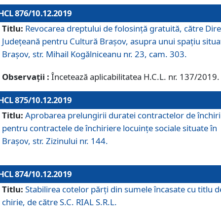
HCL 876/10.12.2019
Titlu:
Revocarea dreptului de folosinţă gratuită, către Dire
Judeţeană pentru Cultură Braşov, asupra unui spaţiu situa
Braşov, str. Mihail Kogălniceanu nr. 23, cam. 303.
Observații :
Încetează aplicabilitatea H.C.L. nr. 137/2019.
HCL 875/10.12.2019
Titlu:
Aprobarea prelungirii duratei contractelor de închir
pentru contractele de închiriere locuinţe sociale situate în
Braşov, str. Zizinului nr. 144.
HCL 874/10.12.2019
Titlu:
Stabilirea cotelor părți din sumele încasate cu titlu d
chirie, de către S.C. RIAL S.R.L.