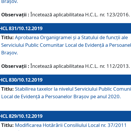
Brașov.
Observații :
Încetează aplicabilitatea H.C.L. nr. 123/2016.
HCL 831/10.12.2019
Titlu:
Aprobarea Organigramei și a Statului de funcții ale
Serviciului Public Comunitar Local de Evidență a Persoane
Brașov.
Observații :
Încetează aplicabilitatea H.C.L. nr. 112/2013.
HCL 830/10.12.2019
Titlu:
Stabilirea taxelor la nivelul Serviciului Public Comun
Local de Evidenţă a Persoanelor Braşov pe anul 2020.
HCL 829/10.12.2019
Titlu:
Modificarea Hotărârii Consiliului Local nr. 37/2011