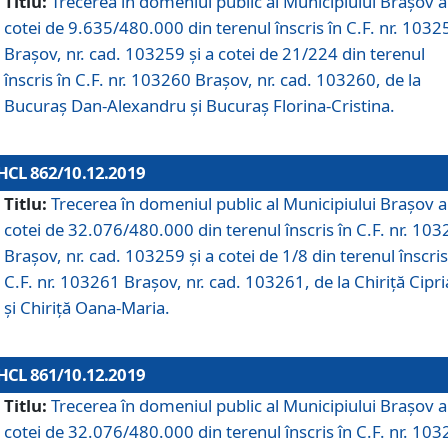
Titlu:
Trecerea în domeniul public al Municipiului Braşov a
cotei de 9.635/480.000 din terenul înscris în C.F. nr. 1032
Brașov, nr. cad. 103259 și a cotei de 21/224 din terenul
înscris în C.F. nr. 103260 Brașov, nr. cad. 103260, de la
Bucuraș Dan-Alexandru și Bucuraș Florina-Cristina.
HCL 862/10.12.2019
Titlu:
Trecerea în domeniul public al Municipiului Braşov a
cotei de 32.076/480.000 din terenul înscris în C.F. nr. 10
Brașov, nr. cad. 103259 și a cotei de 1/8 din terenul înscris
C.F. nr. 103261 Brașov, nr. cad. 103261, de la Chiriță Cipr
și Chiriță Oana-Maria.
HCL 861/10.12.2019
Titlu:
Trecerea în domeniul public al Municipiului Braşov a
cotei de 32.076/480.000 din terenul înscris în C.F. nr. 10