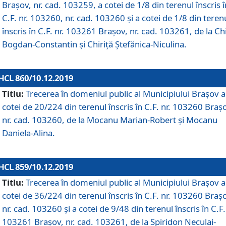
Brașov, nr. cad. 103259, a cotei de 1/8 din terenul înscris î
C.F. nr. 103260, nr. cad. 103260 și a cotei de 1/8 din teren
înscris în C.F. nr. 103261 Brașov, nr. cad. 103261, de la Chi
Bogdan-Constantin și Chiriță Ștefănica-Niculina.
HCL 860/10.12.2019
Titlu:
Trecerea în domeniul public al Municipiului Braşov a
cotei de 20/224 din terenul înscris în C.F. nr. 103260 Braș
nr. cad. 103260, de la Mocanu Marian-Robert și Mocanu
Daniela-Alina.
HCL 859/10.12.2019
Titlu:
Trecerea în domeniul public al Municipiului Braşov a
cotei de 36/224 din terenul înscris în C.F. nr. 103260 Braș
nr. cad. 103260 și a cotei de 9/48 din terenul înscris în C.F.
103261 Brașov, nr. cad. 103261, de la Spiridon Neculai-