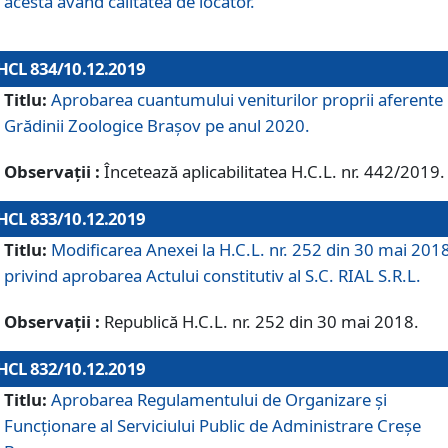
acesta având calitatea de locator.
HCL 834/10.12.2019
Titlu:
Aprobarea cuantumului veniturilor proprii aferente
Grădinii Zoologice Braşov pe anul 2020.
Observații :
Încetează aplicabilitatea H.C.L. nr. 442/2019.
HCL 833/10.12.2019
Titlu:
Modificarea Anexei la H.C.L. nr. 252 din 30 mai 201
privind aprobarea Actului constitutiv al S.C. RIAL S.R.L.
Observații :
Republică H.C.L. nr. 252 din 30 mai 2018.
HCL 832/10.12.2019
Titlu:
Aprobarea Regulamentului de Organizare și
Funcționare al Serviciului Public de Administrare Creșe