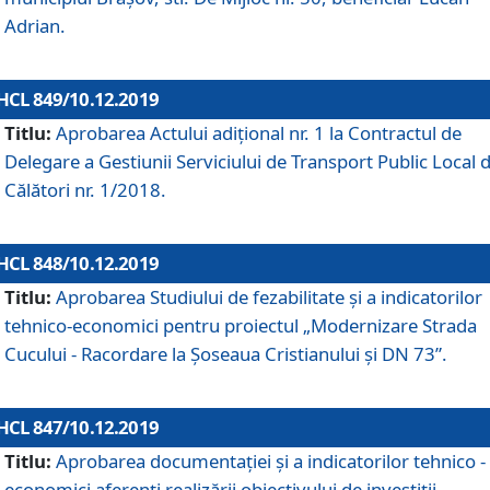
Adrian.
HCL 849/10.12.2019
Titlu:
Aprobarea Actului adiţional nr. 1 la Contractul de
Delegare a Gestiunii Serviciului de Transport Public Local 
Călători nr. 1/2018.
HCL 848/10.12.2019
Titlu:
Aprobarea Studiului de fezabilitate şi a indicatorilor
tehnico-economici pentru proiectul „Modernizare Strada
Cucului - Racordare la Șoseaua Cristianului și DN 73”.
HCL 847/10.12.2019
Titlu:
Aprobarea documentației și a indicatorilor tehnico -
economici aferenți realizării obiectivului de investiții