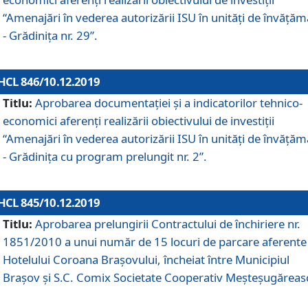
“Amenajări în vederea autorizării ISU în unități de învăță
- Grădinița nr. 29”.
HCL 846/10.12.2019
Titlu:
Aprobarea documentației și a indicatorilor tehnico-
economici aferenți realizării obiectivului de investiții
“Amenajări în vederea autorizării ISU în unități de învăță
- Grădinița cu program prelungit nr. 2”.
HCL 845/10.12.2019
Titlu:
Aprobarea prelungirii Contractului de închiriere nr.
1851/2010 a unui număr de 15 locuri de parcare aferente
Hotelului Coroana Brașovului, încheiat între Municipiul
Braşov şi S.C. Comix Societate Cooperativ Meşteşugăreas