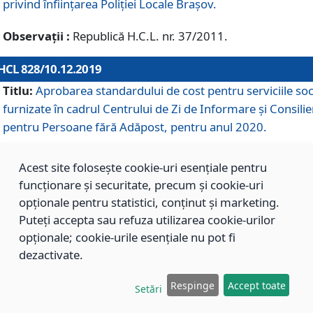
privind înființarea Poliției Locale Brașov.
Observații :
Republică H.C.L. nr. 37/2011.
HCL 828/10.12.2019
Titlu:
Aprobarea standardului de cost pentru serviciile soc
furnizate în cadrul Centrului de Zi de Informare și Consilie
pentru Persoane fără Adăpost, pentru anul 2020.
Acest site folosește cookie-uri esențiale pentru
HCL 827/10.12.2019
funcționare și securitate, precum și cookie-uri
Titlu:
Aprobarea standardului de cost pentru serviciile soc
opționale pentru statistici, conținut și marketing.
furnizate în cadrul Centrului Rezidențial pentru Persoane 
Puteți accepta sau refuza utilizarea cookie-urilor
Adăpost, pentru anul 2020.
opționale; cookie-urile esențiale nu pot fi
dezactivate.
HCL 826/10.12.2019
Respinge
Accept toate
Setări
Titlu:
Aprobarea standardului de cost pentru serviciile soc