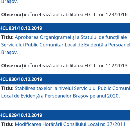
Brașov.
Observații :
Încetează aplicabilitatea H.C.L. nr. 123/2016.
HCL 831/10.12.2019
Titlu:
Aprobarea Organigramei și a Statului de funcții ale
Serviciului Public Comunitar Local de Evidență a Persoane
Brașov.
Observații :
Încetează aplicabilitatea H.C.L. nr. 112/2013.
HCL 830/10.12.2019
Titlu:
Stabilirea taxelor la nivelul Serviciului Public Comun
Local de Evidenţă a Persoanelor Braşov pe anul 2020.
HCL 829/10.12.2019
Titlu:
Modificarea Hotărârii Consiliului Local nr. 37/2011