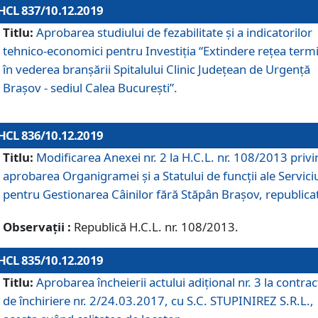
HCL 837/10.12.2019
Titlu:
Aprobarea studiului de fezabilitate și a indicatorilor
tehnico-economici pentru Investiția “Extindere rețea term
în vederea branșării Spitalului Clinic Județean de Urgență
Brașov - sediul Calea București”.
HCL 836/10.12.2019
Titlu:
Modificarea Anexei nr. 2 la H.C.L. nr. 108/2013 priv
aprobarea Organigramei şi a Statului de funcții ale Serviciu
pentru Gestionarea Câinilor fără Stăpân Brașov, republica
Observații :
Republică H.C.L. nr. 108/2013.
HCL 835/10.12.2019
Titlu:
Aprobarea încheierii actului adițional nr. 3 la contrac
de închiriere nr. 2/24.03.2017, cu S.C. STUPINIREZ S.R.L.,