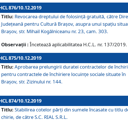
HCL 876/10.12.2019
Titlu:
Revocarea dreptului de folosinţă gratuită, către Dire
Judeţeană pentru Cultură Braşov, asupra unui spaţiu situa
Braşov, str. Mihail Kogălniceanu nr. 23, cam. 303.
Observații :
Încetează aplicabilitatea H.C.L. nr. 137/2019.
HCL 875/10.12.2019
Titlu:
Aprobarea prelungirii duratei contractelor de închir
pentru contractele de închiriere locuinţe sociale situate în
Braşov, str. Zizinului nr. 144.
HCL 874/10.12.2019
Titlu:
Stabilirea cotelor părți din sumele încasate cu titlu d
chirie, de către S.C. RIAL S.R.L.