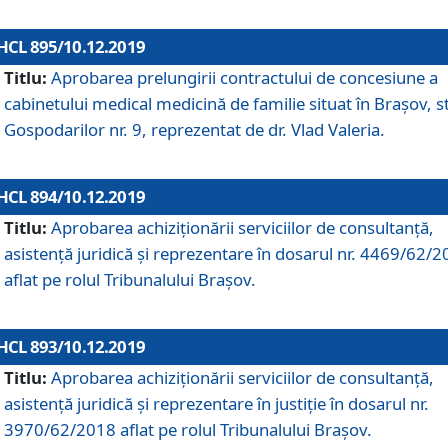
HCL 895/10.12.2019
Titlu:
Aprobarea prelungirii contractului de concesiune a
cabinetului medical medicină de familie situat în Braşov, st
Gospodarilor nr. 9, reprezentat de dr. Vlad Valeria.
HCL 894/10.12.2019
Titlu:
Aprobarea achiziţionării serviciilor de consultanţă,
asistenţă juridică şi reprezentare în dosarul nr. 4469/62/
aflat pe rolul Tribunalului Braşov.
HCL 893/10.12.2019
Titlu:
Aprobarea achiziţionării serviciilor de consultanţă,
asistenţă juridică şi reprezentare în justiţie în dosarul nr.
3970/62/2018 aflat pe rolul Tribunalului Braşov.