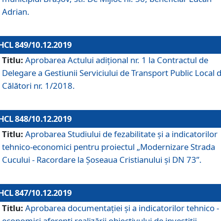
Adrian.
HCL 849/10.12.2019
Titlu:
Aprobarea Actului adiţional nr. 1 la Contractul de
Delegare a Gestiunii Serviciului de Transport Public Local 
Călători nr. 1/2018.
HCL 848/10.12.2019
Titlu:
Aprobarea Studiului de fezabilitate şi a indicatorilor
tehnico-economici pentru proiectul „Modernizare Strada
Cucului - Racordare la Șoseaua Cristianului și DN 73”.
HCL 847/10.12.2019
Titlu:
Aprobarea documentației și a indicatorilor tehnico -
economici aferenți realizării obiectivului de investiții