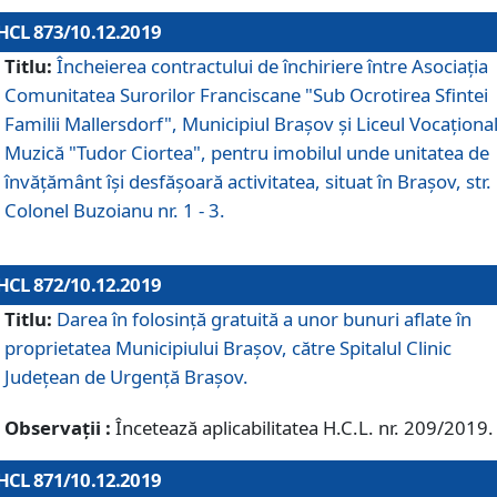
HCL 873/10.12.2019
Titlu:
Încheierea contractului de închiriere între Asociația
Comunitatea Surorilor Franciscane "Sub Ocrotirea Sfintei
Familii Mallersdorf", Municipiul Braşov şi Liceul Vocaționa
Muzică "Tudor Ciortea", pentru imobilul unde unitatea de
învățământ îşi desfăşoară activitatea, situat în Braşov, str.
Colonel Buzoianu nr. 1 - 3.
HCL 872/10.12.2019
Titlu:
Darea în folosinţă gratuită a unor bunuri aflate în
proprietatea Municipiului Braşov, către Spitalul Clinic
Judeţean de Urgenţă Braşov.
Observații :
Încetează aplicabilitatea H.C.L. nr. 209/2019.
HCL 871/10.12.2019