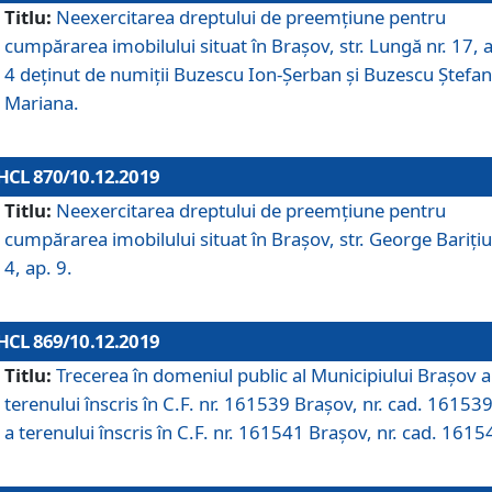
Titlu:
Neexercitarea dreptului de preemţiune pentru
cumpărarea imobilului situat în Braşov, str. Lungă nr. 17, 
4 deţinut de numiţii Buzescu Ion-Şerban și Buzescu Ştefan
Mariana.
HCL 870/10.12.2019
Titlu:
Neexercitarea dreptului de preemţiune pentru
cumpărarea imobilului situat în Braşov, str. George Bariţiu
4, ap. 9.
HCL 869/10.12.2019
Titlu:
Trecerea în domeniul public al Municipiului Braşov a
terenului înscris în C.F. nr. 161539 Brașov, nr. cad. 161539
a terenului înscris în C.F. nr. 161541 Brașov, nr. cad. 1615