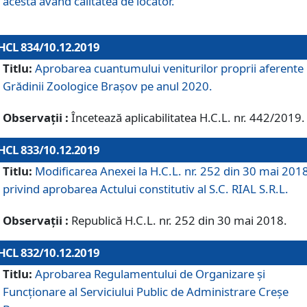
acesta având calitatea de locator.
HCL 834/10.12.2019
Titlu:
Aprobarea cuantumului veniturilor proprii aferente
Grădinii Zoologice Braşov pe anul 2020.
Observații :
Încetează aplicabilitatea H.C.L. nr. 442/2019.
HCL 833/10.12.2019
Titlu:
Modificarea Anexei la H.C.L. nr. 252 din 30 mai 201
privind aprobarea Actului constitutiv al S.C. RIAL S.R.L.
Observații :
Republică H.C.L. nr. 252 din 30 mai 2018.
HCL 832/10.12.2019
Titlu:
Aprobarea Regulamentului de Organizare și
Funcționare al Serviciului Public de Administrare Creșe