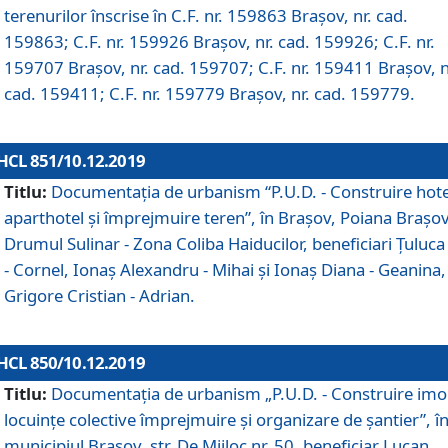
terenurilor înscrise în C.F. nr. 159863 Brașov, nr. cad.
159863; C.F. nr. 159926 Brașov, nr. cad. 159926; C.F. nr.
159707 Brașov, nr. cad. 159707; C.F. nr. 159411 Brașov, n
cad. 159411; C.F. nr. 159779 Brașov, nr. cad. 159779.
HCL 851/10.12.2019
Titlu:
Documentaţia de urbanism “P.U.D. - Construire hote
aparthotel şi împrejmuire teren”, în Braşov, Poiana Braşov
Drumul Sulinar - Zona Coliba Haiducilor, beneficiari Ţuluca
- Cornel, Ionaş Alexandru - Mihai şi Ionaş Diana - Geanina,
Grigore Cristian - Adrian.
HCL 850/10.12.2019
Titlu:
Documentaţia de urbanism „P.U.D. - Construire imo
locuințe colective împrejmuire și organizare de șantier”, î
municipiul Braşov, str. De Mijloc nr. 50, beneficiar Lucan