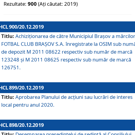
Rezultate:
900
(Ați căutat: 2019)
HCL 900/20.12.2019
Titlu:
Achiziționarea de către Municipiul Brașov a mărcilo
FOTBAL CLUB BRAȘOV S.A. înregistrate la OSIM sub num
de depozit M 2011 08622 respectiv sub număr de marcă
123248 și M 2011 08625 respectiv sub număr de marcă
126751.
HCL 899/20.12.2019
Titlu:
Aprobarea Planului de acţiuni sau lucrări de interes
local pentru anul 2020.
HCL 898/20.12.2019
Titlu:
Desemnarea preşedintelui de şedinţă al Consiliului