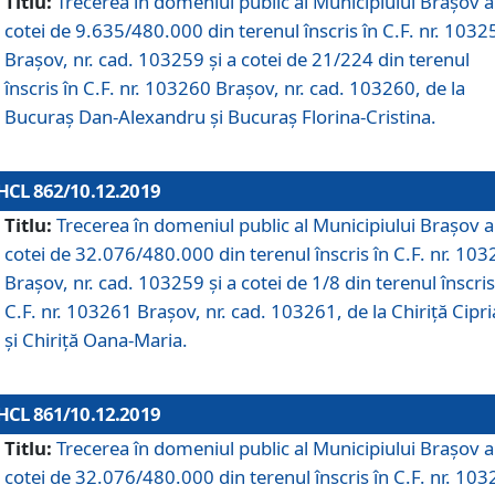
Titlu:
Trecerea în domeniul public al Municipiului Braşov a
cotei de 9.635/480.000 din terenul înscris în C.F. nr. 1032
Brașov, nr. cad. 103259 și a cotei de 21/224 din terenul
înscris în C.F. nr. 103260 Brașov, nr. cad. 103260, de la
Bucuraș Dan-Alexandru și Bucuraș Florina-Cristina.
HCL 862/10.12.2019
Titlu:
Trecerea în domeniul public al Municipiului Braşov a
cotei de 32.076/480.000 din terenul înscris în C.F. nr. 10
Brașov, nr. cad. 103259 și a cotei de 1/8 din terenul înscris
C.F. nr. 103261 Brașov, nr. cad. 103261, de la Chiriță Cipr
și Chiriță Oana-Maria.
HCL 861/10.12.2019
Titlu:
Trecerea în domeniul public al Municipiului Braşov a
cotei de 32.076/480.000 din terenul înscris în C.F. nr. 10