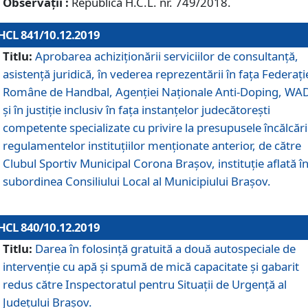
Observații :
Republică H.C.L. nr. 749/2018.
HCL 841/10.12.2019
Titlu:
Aprobarea achiziționării serviciilor de consultanță,
asistență juridică, în vederea reprezentării în fața Federați
Române de Handbal, Agenției Naționale Anti-Doping, WA
și în justiție inclusiv în fața instanțelor judecătorești
competente specializate cu privire la presupusele încălcări
regulamentelor instituțiilor menționate anterior, de către
Clubul Sportiv Municipal Corona Braşov, instituție aflată î
subordinea Consiliului Local al Municipiului Brașov.
HCL 840/10.12.2019
Titlu:
Darea în folosință gratuită a două autospeciale de
intervenție cu apă și spumă de mică capacitate și gabarit
redus către Inspectoratul pentru Situaţii de Urgenţă al
Judeţului Brașov.