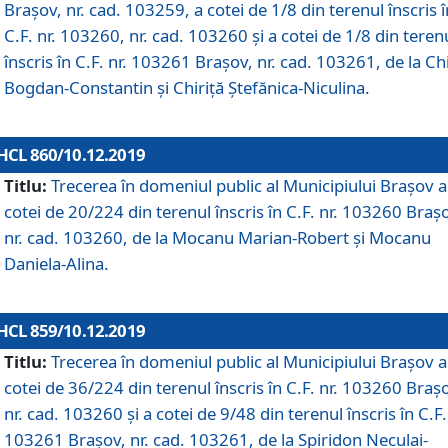
Brașov, nr. cad. 103259, a cotei de 1/8 din terenul înscris î
C.F. nr. 103260, nr. cad. 103260 și a cotei de 1/8 din teren
înscris în C.F. nr. 103261 Brașov, nr. cad. 103261, de la Chi
Bogdan-Constantin și Chiriță Ștefănica-Niculina.
HCL 860/10.12.2019
Titlu:
Trecerea în domeniul public al Municipiului Braşov a
cotei de 20/224 din terenul înscris în C.F. nr. 103260 Braș
nr. cad. 103260, de la Mocanu Marian-Robert și Mocanu
Daniela-Alina.
HCL 859/10.12.2019
Titlu:
Trecerea în domeniul public al Municipiului Braşov a
cotei de 36/224 din terenul înscris în C.F. nr. 103260 Braș
nr. cad. 103260 și a cotei de 9/48 din terenul înscris în C.F.
103261 Brașov, nr. cad. 103261, de la Spiridon Neculai-