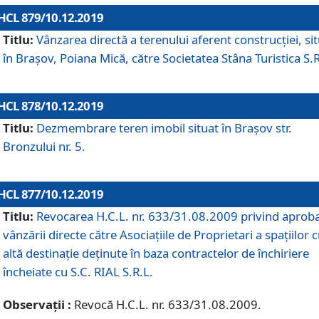
HCL 879/10.12.2019
Titlu:
Vânzarea directă a terenului aferent construcției, si
în Brașov, Poiana Mică, către Societatea Stâna Turistica S.R
HCL 878/10.12.2019
Titlu:
Dezmembrare teren imobil situat în Brașov str.
Bronzului nr. 5.
HCL 877/10.12.2019
Titlu:
Revocarea H.C.L. nr. 633/31.08.2009 privind aprob
vânzării directe către Asociațiile de Proprietari a spațiilor 
altă destinație deținute în baza contractelor de închiriere
încheiate cu S.C. RIAL S.R.L.
Observații :
Revocă H.C.L. nr. 633/31.08.2009.