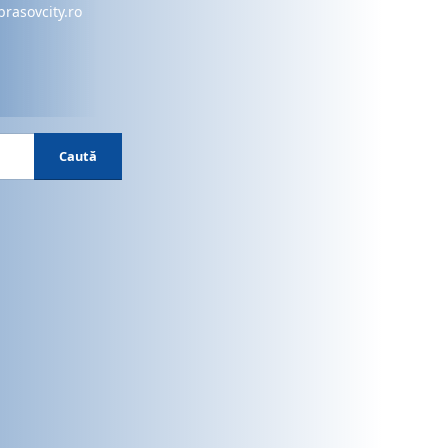
brasovcity.ro
Caută