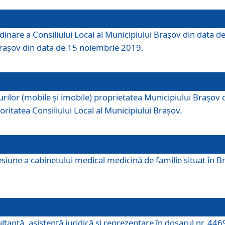
dinare a Consiliului Local al Municipiului Brașov din data de
 Brașov din data de 15 noiembrie 2019.
or (mobile și imobile) proprietatea Municipiului Brașov de că
oritatea Consiliului Local al Municipiului Brașov.
iune a cabinetului medical medicină de familie situat în Bra
ultanţă, asistenţă juridică şi reprezentare în dosarul nr. 44