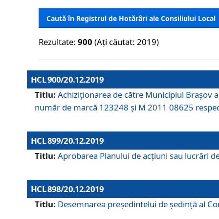
Caută în Registrul de Hotărâri ale Consiliului Local
Rezultate:
900
(Ați căutat: 2019)
HCL 900/20.12.2019
Titlu:
Achiziționarea de către Municipiul Brașov
număr de marcă 123248 și M 2011 08625 respec
HCL 899/20.12.2019
Titlu:
Aprobarea Planului de acţiuni sau lucrări d
HCL 898/20.12.2019
Titlu:
Desemnarea preşedintelui de şedinţă al Cons