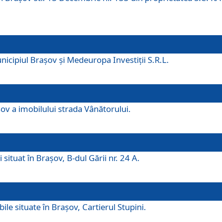
icipiul Brașov și Medeuropa Investiții S.R.L.
şov a imobilului strada Vânătorului.
 situat în Brașov, B-dul Gării nr. 24 A.
ile situate în Braşov, Cartierul Stupini.