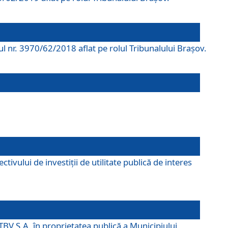
rul nr. 3970/62/2018 aflat pe rolul Tribunalului Braşov.
ivului de investiții de utilitate publică de interes
TBV S.A. în proprietatea publică a Municipiului