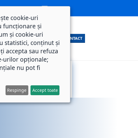
ește cookie-uri
 funcționare și
um și cookie-uri
CONTACT
statistici, conținut și
ți accepta sau refuza
e-urilor opționale;
nțiale nu pot fi
SERVICII
M.O.L.
PUBLICE
Respinge
Accept toate