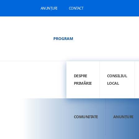
ANUNȚURI
CONTACT
PROGRAM
DESPRE
CONSILIUL
PRIMĂRIE
LOCAL
COMUNITATE
ANUNȚURI