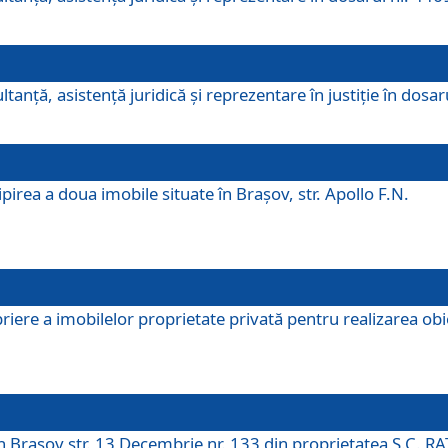
ltanţă, asistenţă juridică şi reprezentare în justiţie în dosa
irea a doua imobile situate în Brașov, str. Apollo F.N.
ere a imobilelor proprietate privată pentru realizarea obiect
în Brașov str. 13 Decembrie nr. 133 din proprietatea S.C. RA