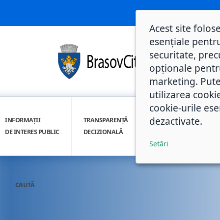
Acest site folos
esențiale pentru
securitate, prec
opționale pentru 
marketing. Pute
utilizarea cooki
cookie-urile ese
dezactivate.
INFORMAȚII
TRANSPARENȚĂ
INTEGRITATE
DE INTERES PUBLIC
DECIZIONALĂ
INSTITUȚIONALĂ
Setări
CAUTĂ