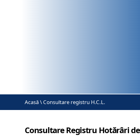
Acasă
\
Consultare registru H.C.L.
Consultare Registru Hotărâri de