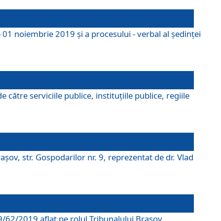
 01 noiembrie 2019 și a procesului - verbal al ședinței
tre serviciile publice, instituțiile publice, regiile
şov, str. Gospodarilor nr. 9, reprezentat de dr. Vlad
69/62/2019 aflat pe rolul Tribunalului Braşov.