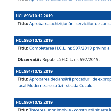
HCL 893/10.12.2019
Titlu:
Aprobarea achiziţionării serviciilor de consu
HCL 892/10.12.2019
Titlu:
Completarea H.C.L. nr. 597/2019 privind alip
Observații :
Republică H.C.L. nr. 597/2019.
HCL 891/10.12.2019
Titlu:
Aprobarea declanșării procedurii de expropri
local Modernizare străzi - strada Cucului.
HCL 890/10.12.2019
Titlu:
Trecerea unor imobile - construcții situate 