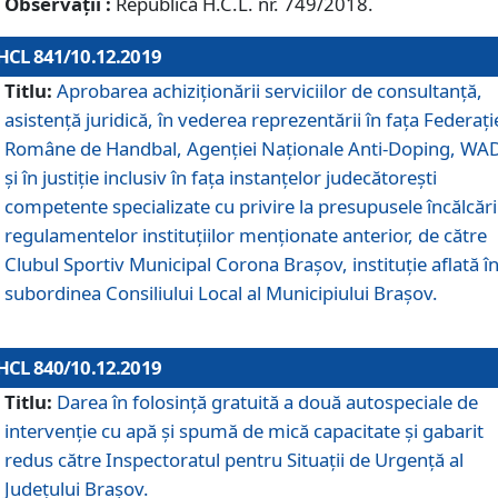
Observații :
Republică H.C.L. nr. 749/2018.
HCL 841/10.12.2019
Titlu:
Aprobarea achiziționării serviciilor de consultanță,
asistență juridică, în vederea reprezentării în fața Federați
Române de Handbal, Agenției Naționale Anti-Doping, WA
și în justiție inclusiv în fața instanțelor judecătorești
competente specializate cu privire la presupusele încălcări
regulamentelor instituțiilor menționate anterior, de către
Clubul Sportiv Municipal Corona Braşov, instituție aflată î
subordinea Consiliului Local al Municipiului Brașov.
HCL 840/10.12.2019
Titlu:
Darea în folosință gratuită a două autospeciale de
intervenție cu apă și spumă de mică capacitate și gabarit
redus către Inspectoratul pentru Situaţii de Urgenţă al
Judeţului Brașov.