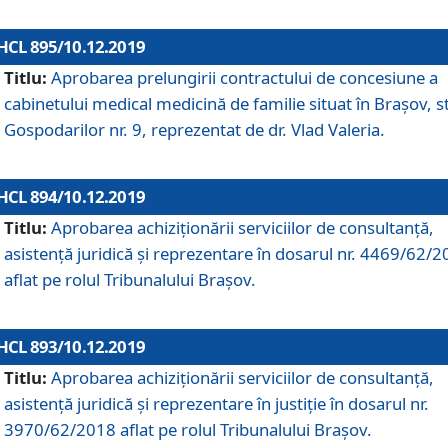
HCL 895/10.12.2019
Titlu:
Aprobarea prelungirii contractului de concesiune a
cabinetului medical medicină de familie situat în Braşov, st
Gospodarilor nr. 9, reprezentat de dr. Vlad Valeria.
HCL 894/10.12.2019
Titlu:
Aprobarea achiziţionării serviciilor de consultanţă,
asistenţă juridică şi reprezentare în dosarul nr. 4469/62/
aflat pe rolul Tribunalului Braşov.
HCL 893/10.12.2019
Titlu:
Aprobarea achiziţionării serviciilor de consultanţă,
asistenţă juridică şi reprezentare în justiţie în dosarul nr.
3970/62/2018 aflat pe rolul Tribunalului Braşov.