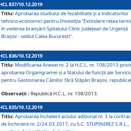
HCL 837/10.12.2019
Titlu:
Aprobarea studiului de fezabilitate și a indicatorilor
tehnico-economici pentru Investiția “Extindere rețea term
în vederea branșării Spitalului Clinic Județean de Urgență
Brașov - sediul Calea București”.
HCL 836/10.12.2019
Titlu:
Modificarea Anexei nr. 2 la H.C.L. nr. 108/2013 priv
aprobarea Organigramei şi a Statului de funcții ale Serviciu
pentru Gestionarea Câinilor fără Stăpân Brașov, republica
Observații :
Republică H.C.L. nr. 108/2013.
HCL 835/10.12.2019
Titlu:
Aprobarea încheierii actului adițional nr. 3 la contrac
de închiriere nr. 2/24.03.2017, cu S.C. STUPINIREZ S.R.L.,