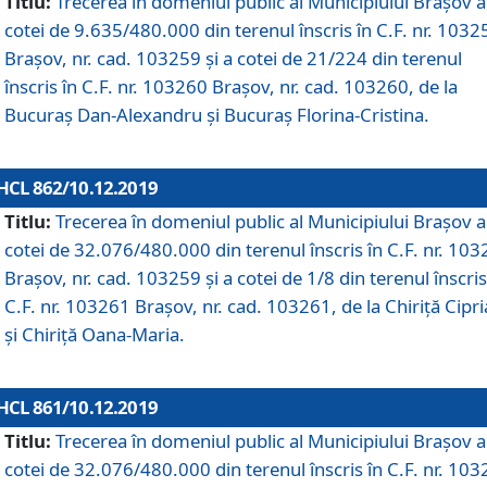
Titlu:
Trecerea în domeniul public al Municipiului Braşov a
cotei de 9.635/480.000 din terenul înscris în C.F. nr. 1032
Brașov, nr. cad. 103259 și a cotei de 21/224 din terenul
înscris în C.F. nr. 103260 Brașov, nr. cad. 103260, de la
Bucuraș Dan-Alexandru și Bucuraș Florina-Cristina.
HCL 862/10.12.2019
Titlu:
Trecerea în domeniul public al Municipiului Braşov a
cotei de 32.076/480.000 din terenul înscris în C.F. nr. 10
Brașov, nr. cad. 103259 și a cotei de 1/8 din terenul înscris
C.F. nr. 103261 Brașov, nr. cad. 103261, de la Chiriță Cipr
și Chiriță Oana-Maria.
HCL 861/10.12.2019
Titlu:
Trecerea în domeniul public al Municipiului Braşov a
cotei de 32.076/480.000 din terenul înscris în C.F. nr. 10