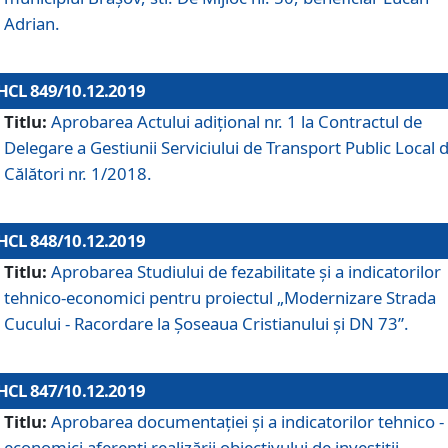
Adrian.
HCL 849/10.12.2019
Titlu:
Aprobarea Actului adiţional nr. 1 la Contractul de
Delegare a Gestiunii Serviciului de Transport Public Local 
Călători nr. 1/2018.
HCL 848/10.12.2019
Titlu:
Aprobarea Studiului de fezabilitate şi a indicatorilor
tehnico-economici pentru proiectul „Modernizare Strada
Cucului - Racordare la Șoseaua Cristianului și DN 73”.
HCL 847/10.12.2019
Titlu:
Aprobarea documentației și a indicatorilor tehnico -
economici aferenți realizării obiectivului de investiții