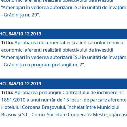
“Amenajări în vederea autorizării ISU în unități de învăță
- Grădinița nr. 29”.
HCL 846/10.12.2019
Titlu:
Aprobarea documentației și a indicatorilor tehnico-
economici aferenți realizării obiectivului de investiții
“Amenajări în vederea autorizării ISU în unități de învăță
- Grădinița cu program prelungit nr. 2”.
HCL 845/10.12.2019
Titlu:
Aprobarea prelungirii Contractului de închiriere nr.
1851/2010 a unui număr de 15 locuri de parcare aferente
Hotelului Coroana Brașovului, încheiat între Municipiul
Braşov şi S.C. Comix Societate Cooperativ Meşteşugăreas