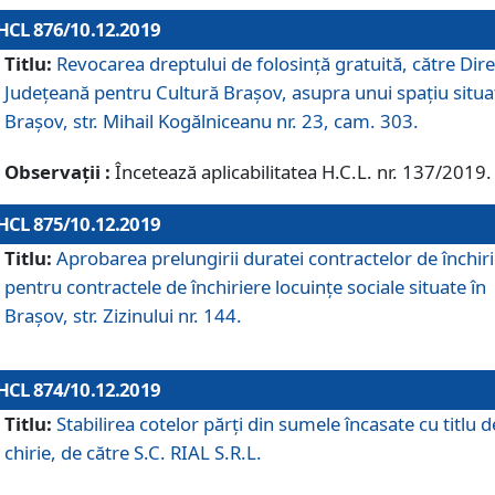
HCL 876/10.12.2019
Titlu:
Revocarea dreptului de folosinţă gratuită, către Dire
Judeţeană pentru Cultură Braşov, asupra unui spaţiu situa
Braşov, str. Mihail Kogălniceanu nr. 23, cam. 303.
Observații :
Încetează aplicabilitatea H.C.L. nr. 137/2019.
HCL 875/10.12.2019
Titlu:
Aprobarea prelungirii duratei contractelor de închir
pentru contractele de închiriere locuinţe sociale situate în
Braşov, str. Zizinului nr. 144.
HCL 874/10.12.2019
Titlu:
Stabilirea cotelor părți din sumele încasate cu titlu d
chirie, de către S.C. RIAL S.R.L.