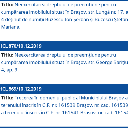
Titlu:
Neexercitarea dreptului de preemţiune pentru
cumpărarea imobilului situat în Braşov, str. Lungă nr. 17, 
4 deţinut de numiţii Buzescu Ion-Şerban și Buzescu Ştefan
Mariana.
HCL 870/10.12.2019
Titlu:
Neexercitarea dreptului de preemţiune pentru
cumpărarea imobilului situat în Braşov, str. George Bariţiu
4, ap. 9.
HCL 869/10.12.2019
Titlu:
Trecerea în domeniul public al Municipiului Braşov a
terenului înscris în C.F. nr. 161539 Brașov, nr. cad. 161539
a terenului înscris în C.F. nr. 161541 Brașov, nr. cad. 1615