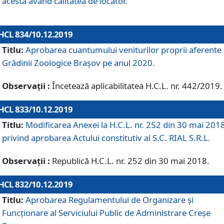
acesta având calitatea de locator.
HCL 834/10.12.2019
Titlu:
Aprobarea cuantumului veniturilor proprii aferente
Grădinii Zoologice Braşov pe anul 2020.
Observații :
Încetează aplicabilitatea H.C.L. nr. 442/2019.
HCL 833/10.12.2019
Titlu:
Modificarea Anexei la H.C.L. nr. 252 din 30 mai 201
privind aprobarea Actului constitutiv al S.C. RIAL S.R.L.
Observații :
Republică H.C.L. nr. 252 din 30 mai 2018.
HCL 832/10.12.2019
Titlu:
Aprobarea Regulamentului de Organizare și
Funcționare al Serviciului Public de Administrare Creșe