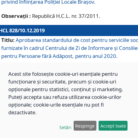
privind înființarea Poliției Locale Brașov.
Observații :
Republică H.C.L. nr. 37/2011.
HCL 828/10.12.2019
Titlu:
Aprobarea standardului de cost pentru serviciile soc
furnizate în cadrul Centrului de Zi de Informare și Consilie
pentru Persoane fără Adăpost, pentru anul 2020.
Acest site folosește cookie-uri esențiale pentru
HCL 827/10.12.2019
funcționare și securitate, precum și cookie-uri
Titlu:
Aprobarea standardului de cost pentru serviciile soc
opționale pentru statistici, conținut și marketing.
furnizate în cadrul Centrului Rezidențial pentru Persoane 
Puteți accepta sau refuza utilizarea cookie-urilor
Adăpost, pentru anul 2020.
opționale; cookie-urile esențiale nu pot fi
dezactivate.
HCL 826/10.12.2019
Respinge
Accept toate
Setări
Titlu:
Aprobarea standardului de cost pentru serviciile soc