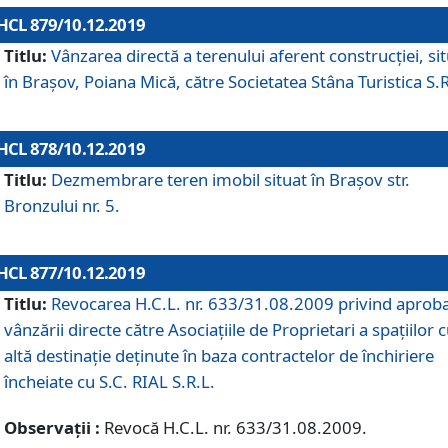
HCL 879/10.12.2019
Titlu:
Vânzarea directă a terenului aferent construcției, si
în Brașov, Poiana Mică, către Societatea Stâna Turistica S.R
HCL 878/10.12.2019
Titlu:
Dezmembrare teren imobil situat în Brașov str.
Bronzului nr. 5.
HCL 877/10.12.2019
Titlu:
Revocarea H.C.L. nr. 633/31.08.2009 privind aprob
vânzării directe către Asociațiile de Proprietari a spațiilor 
altă destinație deținute în baza contractelor de închiriere
încheiate cu S.C. RIAL S.R.L.
Observații :
Revocă H.C.L. nr. 633/31.08.2009.