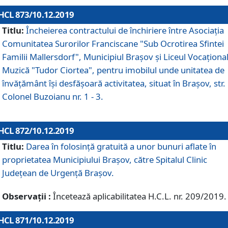
HCL 873/10.12.2019
Titlu:
Încheierea contractului de închiriere între Asociația
Comunitatea Surorilor Franciscane "Sub Ocrotirea Sfintei
Familii Mallersdorf", Municipiul Braşov şi Liceul Vocaționa
Muzică "Tudor Ciortea", pentru imobilul unde unitatea de
învățământ îşi desfăşoară activitatea, situat în Braşov, str.
Colonel Buzoianu nr. 1 - 3.
HCL 872/10.12.2019
Titlu:
Darea în folosinţă gratuită a unor bunuri aflate în
proprietatea Municipiului Braşov, către Spitalul Clinic
Judeţean de Urgenţă Braşov.
Observații :
Încetează aplicabilitatea H.C.L. nr. 209/2019.
HCL 871/10.12.2019