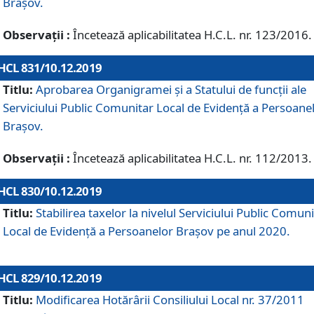
Brașov.
Observații :
Încetează aplicabilitatea H.C.L. nr. 123/2016.
HCL 831/10.12.2019
Titlu:
Aprobarea Organigramei și a Statului de funcții ale
Serviciului Public Comunitar Local de Evidență a Persoane
Brașov.
Observații :
Încetează aplicabilitatea H.C.L. nr. 112/2013.
HCL 830/10.12.2019
Titlu:
Stabilirea taxelor la nivelul Serviciului Public Comun
Local de Evidenţă a Persoanelor Braşov pe anul 2020.
HCL 829/10.12.2019
Titlu:
Modificarea Hotărârii Consiliului Local nr. 37/2011