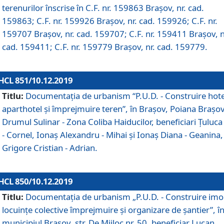
terenurilor înscrise în C.F. nr. 159863 Brașov, nr. cad.
159863; C.F. nr. 159926 Brașov, nr. cad. 159926; C.F. nr.
159707 Brașov, nr. cad. 159707; C.F. nr. 159411 Brașov, n
cad. 159411; C.F. nr. 159779 Brașov, nr. cad. 159779.
HCL 851/10.12.2019
Titlu:
Documentaţia de urbanism “P.U.D. - Construire hote
aparthotel şi împrejmuire teren”, în Braşov, Poiana Braşov
Drumul Sulinar - Zona Coliba Haiducilor, beneficiari Ţuluca
- Cornel, Ionaş Alexandru - Mihai şi Ionaş Diana - Geanina,
Grigore Cristian - Adrian.
HCL 850/10.12.2019
Titlu:
Documentaţia de urbanism „P.U.D. - Construire imo
locuințe colective împrejmuire și organizare de șantier”, î
municipiul Braşov, str. De Mijloc nr. 50, beneficiar Lucan