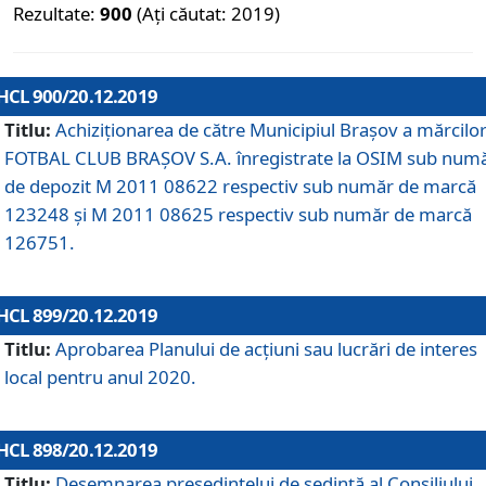
Rezultate:
900
(Ați căutat: 2019)
HCL 900/20.12.2019
Titlu:
Achiziționarea de către Municipiul Brașov a mărcilo
FOTBAL CLUB BRAȘOV S.A. înregistrate la OSIM sub num
de depozit M 2011 08622 respectiv sub număr de marcă
123248 și M 2011 08625 respectiv sub număr de marcă
126751.
HCL 899/20.12.2019
Titlu:
Aprobarea Planului de acţiuni sau lucrări de interes
local pentru anul 2020.
HCL 898/20.12.2019
Titlu:
Desemnarea preşedintelui de şedinţă al Consiliului