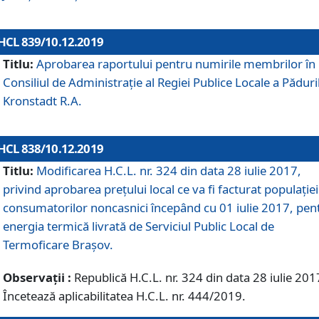
HCL 839/10.12.2019
Titlu:
Aprobarea raportului pentru numirile membrilor în
Consiliul de Administraţie al Regiei Publice Locale a Păduri
Kronstadt R.A.
HCL 838/10.12.2019
Titlu:
Modificarea H.C.L. nr. 324 din data 28 iulie 2017,
privind aprobarea preţului local ce va fi facturat populaţiei
consumatorilor noncasnici începând cu 01 iulie 2017, pen
energia termică livrată de Serviciul Public Local de
Termoficare Braşov.
Observații :
Republică H.C.L. nr. 324 din data 28 iulie 201
Încetează aplicabilitatea H.C.L. nr. 444/2019.