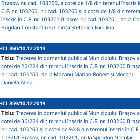
Brașov, nr. cad. 103259, a cotei de 1/8 din terenul înscris î
C.F. nr. 103260, nr. cad. 103260 și a cotei de 1/8 din teren
înscris în C.F. nr. 103261 Brașov, nr. cad. 103261, de la Chi
Bogdan-Constantin și Chiriță Ștefănica-Niculina.
HCL 860/10.12.2019
Titlu:
Trecerea în domeniul public al Municipiului Braşov a
cotei de 20/224 din terenul înscris în C.F. nr. 103260 Braș
nr. cad. 103260, de la Mocanu Marian-Robert și Mocanu
Daniela-Alina.
HCL 859/10.12.2019
Titlu:
Trecerea în domeniul public al Municipiului Braşov a
cotei de 36/224 din terenul înscris în C.F. nr. 103260 Braș
nr. cad. 103260 și a cotei de 9/48 din terenul înscris în C.F.
103261 Brașov, nr. cad. 103261, de la Spiridon Neculai-