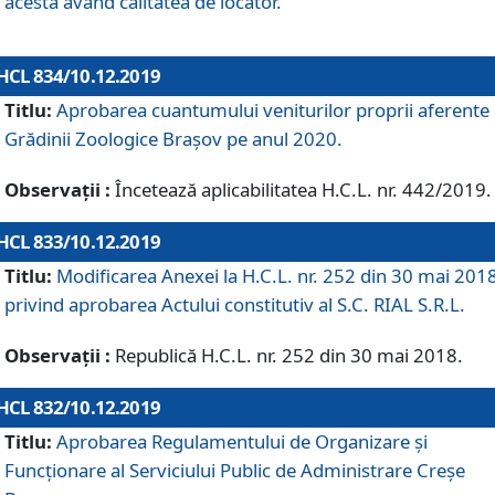
acesta având calitatea de locator.
HCL 834/10.12.2019
Titlu:
Aprobarea cuantumului veniturilor proprii aferente
Grădinii Zoologice Braşov pe anul 2020.
Observații :
Încetează aplicabilitatea H.C.L. nr. 442/2019.
HCL 833/10.12.2019
Titlu:
Modificarea Anexei la H.C.L. nr. 252 din 30 mai 201
privind aprobarea Actului constitutiv al S.C. RIAL S.R.L.
Observații :
Republică H.C.L. nr. 252 din 30 mai 2018.
HCL 832/10.12.2019
Titlu:
Aprobarea Regulamentului de Organizare și
Funcționare al Serviciului Public de Administrare Creșe