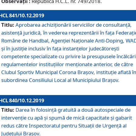
Observații :
Republică H.C.L. nr. 749/2018.
HCL 841/10.12.2019
Titlu:
Aprobarea achiziționării serviciilor de consultanță,
asistență juridică, în vederea reprezentării în fața Federați
Române de Handbal, Agenției Naționale Anti-Doping, WA
și în justiție inclusiv în fața instanțelor judecătorești
competente specializate cu privire la presupusele încălcări
regulamentelor instituțiilor menționate anterior, de către
Clubul Sportiv Municipal Corona Braşov, instituție aflată î
subordinea Consiliului Local al Municipiului Brașov.
HCL 840/10.12.2019
Titlu:
Darea în folosință gratuită a două autospeciale de
intervenție cu apă și spumă de mică capacitate și gabarit
redus către Inspectoratul pentru Situaţii de Urgenţă al
Judeţului Brașov.