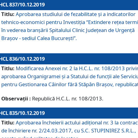
HCL 837/10.12.2019
Titlu:
Aprobarea studiului de fezabilitate și a indicatorilor
tehnico-economici pentru Investiția “Extindere rețea term
în vederea branșării Spitalului Clinic Județean de Urgență
Brașov - sediul Calea București”.
HCL 836/10.12.2019
Titlu:
Modificarea Anexei nr. 2 la H.C.L. nr. 108/2013 priv
aprobarea Organigramei şi a Statului de funcții ale Serviciu
pentru Gestionarea Câinilor fără Stăpân Brașov, republica
Observații :
Republică H.C.L. nr. 108/2013.
HCL 835/10.12.2019
Titlu:
Aprobarea încheierii actului adițional nr. 3 la contrac
de închiriere nr. 2/24.03.2017, cu S.C. STUPINIREZ S.R.L.,