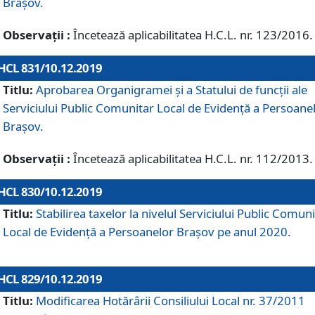
Brașov.
Observații :
Încetează aplicabilitatea H.C.L. nr. 123/2016.
HCL 831/10.12.2019
Titlu:
Aprobarea Organigramei și a Statului de funcții ale
Serviciului Public Comunitar Local de Evidență a Persoane
Brașov.
Observații :
Încetează aplicabilitatea H.C.L. nr. 112/2013.
HCL 830/10.12.2019
Titlu:
Stabilirea taxelor la nivelul Serviciului Public Comun
Local de Evidenţă a Persoanelor Braşov pe anul 2020.
HCL 829/10.12.2019
Titlu:
Modificarea Hotărârii Consiliului Local nr. 37/2011