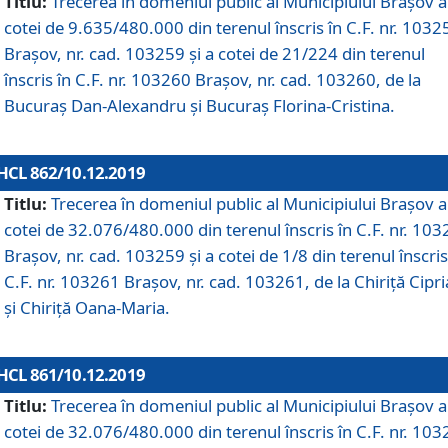
Titlu:
Trecerea în domeniul public al Municipiului Braşov a
cotei de 9.635/480.000 din terenul înscris în C.F. nr. 1032
Brașov, nr. cad. 103259 și a cotei de 21/224 din terenul
înscris în C.F. nr. 103260 Brașov, nr. cad. 103260, de la
Bucuraș Dan-Alexandru și Bucuraș Florina-Cristina.
HCL 862/10.12.2019
Titlu:
Trecerea în domeniul public al Municipiului Braşov a
cotei de 32.076/480.000 din terenul înscris în C.F. nr. 10
Brașov, nr. cad. 103259 și a cotei de 1/8 din terenul înscris
C.F. nr. 103261 Brașov, nr. cad. 103261, de la Chiriță Cipr
și Chiriță Oana-Maria.
HCL 861/10.12.2019
Titlu:
Trecerea în domeniul public al Municipiului Braşov a
cotei de 32.076/480.000 din terenul înscris în C.F. nr. 10