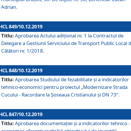
Adrian.
HCL 849/10.12.2019
Titlu:
Aprobarea Actului adiţional nr. 1 la Contractul de
Delegare a Gestiunii Serviciului de Transport Public Local 
Călători nr. 1/2018.
HCL 848/10.12.2019
Titlu:
Aprobarea Studiului de fezabilitate şi a indicatorilor
tehnico-economici pentru proiectul „Modernizare Strada
Cucului - Racordare la Șoseaua Cristianului și DN 73”.
HCL 847/10.12.2019
Titlu:
Aprobarea documentației și a indicatorilor tehnico -
economici aferenți realizării obiectivului de investiții