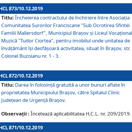
HCL 873/10.12.2019
Titlu:
Încheierea contractului de închiriere între Asociația
Comunitatea Surorilor Franciscane "Sub Ocrotirea Sfintei
Familii Mallersdorf", Municipiul Braşov şi Liceul Vocaționa
Muzică "Tudor Ciortea", pentru imobilul unde unitatea de
învățământ îşi desfăşoară activitatea, situat în Braşov, str.
Colonel Buzoianu nr. 1 - 3.
HCL 872/10.12.2019
Titlu:
Darea în folosinţă gratuită a unor bunuri aflate în
proprietatea Municipiului Braşov, către Spitalul Clinic
Judeţean de Urgenţă Braşov.
Observații :
Încetează aplicabilitatea H.C.L. nr. 209/2019.
HCL 871/10.12.2019