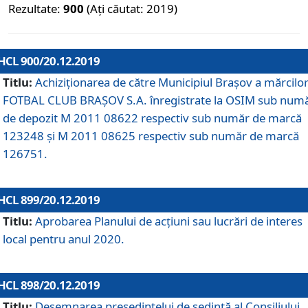
Rezultate:
900
(Ați căutat: 2019)
HCL 900/20.12.2019
Titlu:
Achiziționarea de către Municipiul Brașov a mărcilo
FOTBAL CLUB BRAȘOV S.A. înregistrate la OSIM sub num
de depozit M 2011 08622 respectiv sub număr de marcă
123248 și M 2011 08625 respectiv sub număr de marcă
126751.
HCL 899/20.12.2019
Titlu:
Aprobarea Planului de acţiuni sau lucrări de interes
local pentru anul 2020.
HCL 898/20.12.2019
Titlu:
Desemnarea preşedintelui de şedinţă al Consiliului