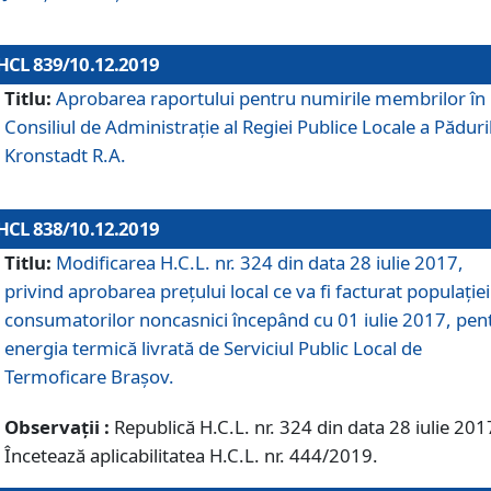
HCL 839/10.12.2019
Titlu:
Aprobarea raportului pentru numirile membrilor în
Consiliul de Administraţie al Regiei Publice Locale a Păduri
Kronstadt R.A.
HCL 838/10.12.2019
Titlu:
Modificarea H.C.L. nr. 324 din data 28 iulie 2017,
privind aprobarea preţului local ce va fi facturat populaţiei
consumatorilor noncasnici începând cu 01 iulie 2017, pen
energia termică livrată de Serviciul Public Local de
Termoficare Braşov.
Observații :
Republică H.C.L. nr. 324 din data 28 iulie 201
Încetează aplicabilitatea H.C.L. nr. 444/2019.