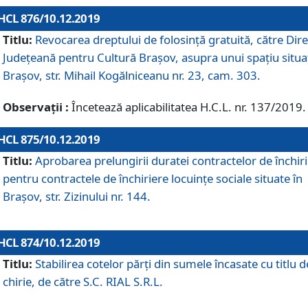
HCL 876/10.12.2019
Titlu:
Revocarea dreptului de folosinţă gratuită, către Dire
Judeţeană pentru Cultură Braşov, asupra unui spaţiu situa
Braşov, str. Mihail Kogălniceanu nr. 23, cam. 303.
Observații :
Încetează aplicabilitatea H.C.L. nr. 137/2019.
HCL 875/10.12.2019
Titlu:
Aprobarea prelungirii duratei contractelor de închir
pentru contractele de închiriere locuinţe sociale situate în
Braşov, str. Zizinului nr. 144.
HCL 874/10.12.2019
Titlu:
Stabilirea cotelor părți din sumele încasate cu titlu d
chirie, de către S.C. RIAL S.R.L.