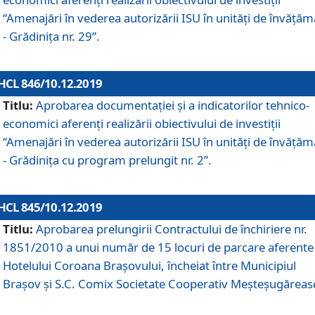
“Amenajări în vederea autorizării ISU în unități de învăță
- Grădinița nr. 29”.
HCL 846/10.12.2019
Titlu:
Aprobarea documentației și a indicatorilor tehnico-
economici aferenți realizării obiectivului de investiții
“Amenajări în vederea autorizării ISU în unități de învăță
- Grădinița cu program prelungit nr. 2”.
HCL 845/10.12.2019
Titlu:
Aprobarea prelungirii Contractului de închiriere nr.
1851/2010 a unui număr de 15 locuri de parcare aferente
Hotelului Coroana Brașovului, încheiat între Municipiul
Braşov şi S.C. Comix Societate Cooperativ Meşteşugăreas