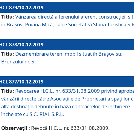
HCL 879/10.12.2019
Titlu:
Vânzarea directă a terenului aferent construcției, si
în Brașov, Poiana Mică, către Societatea Stâna Turistica S.R
HCL 878/10.12.2019
Titlu:
Dezmembrare teren imobil situat în Brașov str.
Bronzului nr. 5.
HCL 877/10.12.2019
Titlu:
Revocarea H.C.L. nr. 633/31.08.2009 privind aprob
vânzării directe către Asociațiile de Proprietari a spațiilor 
altă destinație deținute în baza contractelor de închiriere
încheiate cu S.C. RIAL S.R.L.
Observații :
Revocă H.C.L. nr. 633/31.08.2009.