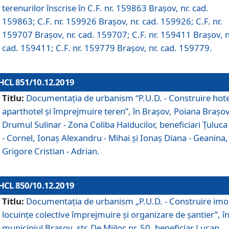
terenurilor înscrise în C.F. nr. 159863 Brașov, nr. cad.
159863; C.F. nr. 159926 Brașov, nr. cad. 159926; C.F. nr.
159707 Brașov, nr. cad. 159707; C.F. nr. 159411 Brașov, n
cad. 159411; C.F. nr. 159779 Brașov, nr. cad. 159779.
HCL 851/10.12.2019
Titlu:
Documentaţia de urbanism “P.U.D. - Construire hote
aparthotel şi împrejmuire teren”, în Braşov, Poiana Braşov
Drumul Sulinar - Zona Coliba Haiducilor, beneficiari Ţuluca
- Cornel, Ionaş Alexandru - Mihai şi Ionaş Diana - Geanina,
Grigore Cristian - Adrian.
HCL 850/10.12.2019
Titlu:
Documentaţia de urbanism „P.U.D. - Construire imo
locuințe colective împrejmuire și organizare de șantier”, î
municipiul Braşov, str. De Mijloc nr. 50, beneficiar Lucan