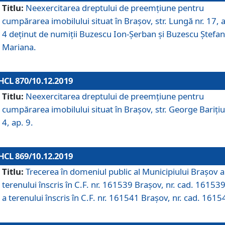
Titlu:
Neexercitarea dreptului de preemţiune pentru
cumpărarea imobilului situat în Braşov, str. Lungă nr. 17, 
4 deţinut de numiţii Buzescu Ion-Şerban și Buzescu Ştefan
Mariana.
HCL 870/10.12.2019
Titlu:
Neexercitarea dreptului de preemţiune pentru
cumpărarea imobilului situat în Braşov, str. George Bariţiu
4, ap. 9.
HCL 869/10.12.2019
Titlu:
Trecerea în domeniul public al Municipiului Braşov a
terenului înscris în C.F. nr. 161539 Brașov, nr. cad. 161539
a terenului înscris în C.F. nr. 161541 Brașov, nr. cad. 1615