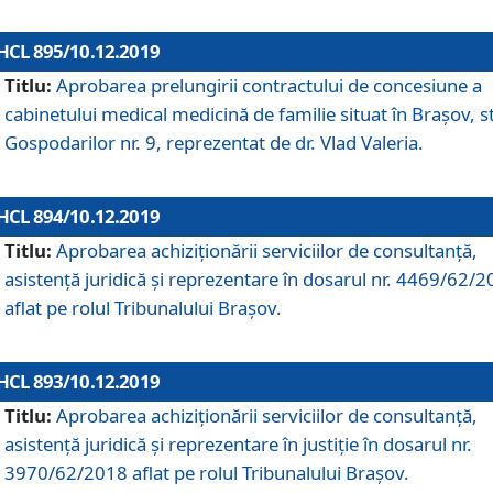
HCL 895/10.12.2019
Titlu:
Aprobarea prelungirii contractului de concesiune a
cabinetului medical medicină de familie situat în Braşov, st
Gospodarilor nr. 9, reprezentat de dr. Vlad Valeria.
HCL 894/10.12.2019
Titlu:
Aprobarea achiziţionării serviciilor de consultanţă,
asistenţă juridică şi reprezentare în dosarul nr. 4469/62/
aflat pe rolul Tribunalului Braşov.
HCL 893/10.12.2019
Titlu:
Aprobarea achiziţionării serviciilor de consultanţă,
asistenţă juridică şi reprezentare în justiţie în dosarul nr.
3970/62/2018 aflat pe rolul Tribunalului Braşov.