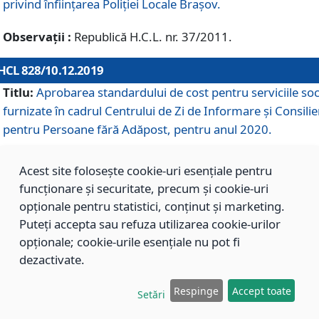
privind înființarea Poliției Locale Brașov.
Observații :
Republică H.C.L. nr. 37/2011.
HCL 828/10.12.2019
Titlu:
Aprobarea standardului de cost pentru serviciile soc
furnizate în cadrul Centrului de Zi de Informare și Consilie
pentru Persoane fără Adăpost, pentru anul 2020.
Acest site folosește cookie-uri esențiale pentru
HCL 827/10.12.2019
funcționare și securitate, precum și cookie-uri
Titlu:
Aprobarea standardului de cost pentru serviciile soc
opționale pentru statistici, conținut și marketing.
furnizate în cadrul Centrului Rezidențial pentru Persoane 
Puteți accepta sau refuza utilizarea cookie-urilor
Adăpost, pentru anul 2020.
opționale; cookie-urile esențiale nu pot fi
dezactivate.
HCL 826/10.12.2019
Respinge
Accept toate
Setări
Titlu:
Aprobarea standardului de cost pentru serviciile soc