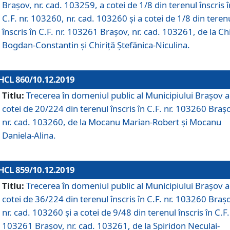
Brașov, nr. cad. 103259, a cotei de 1/8 din terenul înscris î
C.F. nr. 103260, nr. cad. 103260 și a cotei de 1/8 din teren
înscris în C.F. nr. 103261 Brașov, nr. cad. 103261, de la Chi
Bogdan-Constantin și Chiriță Ștefănica-Niculina.
HCL 860/10.12.2019
Titlu:
Trecerea în domeniul public al Municipiului Braşov a
cotei de 20/224 din terenul înscris în C.F. nr. 103260 Braș
nr. cad. 103260, de la Mocanu Marian-Robert și Mocanu
Daniela-Alina.
HCL 859/10.12.2019
Titlu:
Trecerea în domeniul public al Municipiului Braşov a
cotei de 36/224 din terenul înscris în C.F. nr. 103260 Braș
nr. cad. 103260 și a cotei de 9/48 din terenul înscris în C.F.
103261 Brașov, nr. cad. 103261, de la Spiridon Neculai-