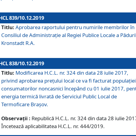
HCL 839/10.12.2019
Titlu:
Aprobarea raportului pentru numirile membrilor în
Consiliul de Administraţie al Regiei Publice Locale a Păduri
Kronstadt R.A.
HCL 838/10.12.2019
Titlu:
Modificarea H.C.L. nr. 324 din data 28 iulie 2017,
privind aprobarea preţului local ce va fi facturat populaţiei
consumatorilor noncasnici începând cu 01 iulie 2017, pen
energia termică livrată de Serviciul Public Local de
Termoficare Braşov.
Observații :
Republică H.C.L. nr. 324 din data 28 iulie 201
Încetează aplicabilitatea H.C.L. nr. 444/2019.