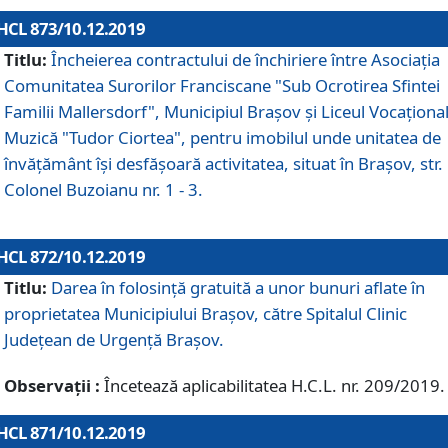
HCL 873/10.12.2019
Titlu:
Încheierea contractului de închiriere între Asociația
Comunitatea Surorilor Franciscane "Sub Ocrotirea Sfintei
Familii Mallersdorf", Municipiul Braşov şi Liceul Vocaționa
Muzică "Tudor Ciortea", pentru imobilul unde unitatea de
învățământ îşi desfăşoară activitatea, situat în Braşov, str.
Colonel Buzoianu nr. 1 - 3.
HCL 872/10.12.2019
Titlu:
Darea în folosinţă gratuită a unor bunuri aflate în
proprietatea Municipiului Braşov, către Spitalul Clinic
Judeţean de Urgenţă Braşov.
Observații :
Încetează aplicabilitatea H.C.L. nr. 209/2019.
HCL 871/10.12.2019