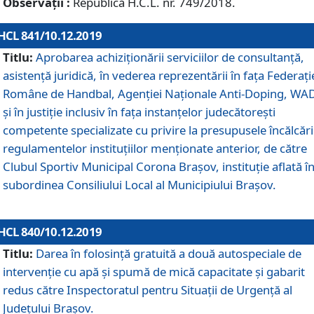
Observații :
Republică H.C.L. nr. 749/2018.
HCL 841/10.12.2019
Titlu:
Aprobarea achiziționării serviciilor de consultanță,
asistență juridică, în vederea reprezentării în fața Federați
Române de Handbal, Agenției Naționale Anti-Doping, WA
și în justiție inclusiv în fața instanțelor judecătorești
competente specializate cu privire la presupusele încălcări
regulamentelor instituțiilor menționate anterior, de către
Clubul Sportiv Municipal Corona Braşov, instituție aflată î
subordinea Consiliului Local al Municipiului Brașov.
HCL 840/10.12.2019
Titlu:
Darea în folosință gratuită a două autospeciale de
intervenție cu apă și spumă de mică capacitate și gabarit
redus către Inspectoratul pentru Situaţii de Urgenţă al
Judeţului Brașov.