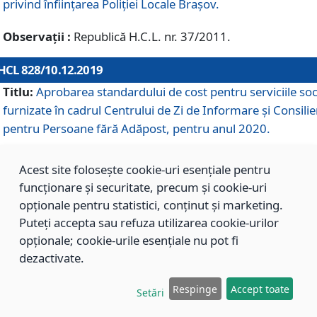
privind înființarea Poliției Locale Brașov.
Observații :
Republică H.C.L. nr. 37/2011.
HCL 828/10.12.2019
Titlu:
Aprobarea standardului de cost pentru serviciile soc
furnizate în cadrul Centrului de Zi de Informare și Consilie
pentru Persoane fără Adăpost, pentru anul 2020.
Acest site folosește cookie-uri esențiale pentru
HCL 827/10.12.2019
funcționare și securitate, precum și cookie-uri
Titlu:
Aprobarea standardului de cost pentru serviciile soc
opționale pentru statistici, conținut și marketing.
furnizate în cadrul Centrului Rezidențial pentru Persoane 
Puteți accepta sau refuza utilizarea cookie-urilor
Adăpost, pentru anul 2020.
opționale; cookie-urile esențiale nu pot fi
dezactivate.
HCL 826/10.12.2019
Respinge
Accept toate
Setări
Titlu:
Aprobarea standardului de cost pentru serviciile soc