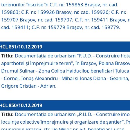
terenurilor înscrise în C.F. nr. 159863 Brașov, nr. cad.
159863; C.F. nr. 159926 Brașov, nr. cad. 159926; C.F. nr.
159707 Brașov, nr. cad. 159707; C.F. nr. 159411 Brașov, n
cad. 159411; C.F. nr. 159779 Brașov, nr. cad. 159779.
HCL 851/10.12.2019
Titlu:
Documentaţia de urbanism “P.U.D. - Construire hote
aparthotel şi împrejmuire teren”, în Braşov, Poiana Braşov
Drumul Sulinar - Zona Coliba Haiducilor, beneficiari Ţuluca
- Cornel, Ionaş Alexandru - Mihai şi Ionaş Diana - Geanina,
Grigore Cristian - Adrian.
HCL 850/10.12.2019
Titlu:
Documentaţia de urbanism „P.U.D. - Construire imo
locuințe colective împrejmuire și organizare de șantier”, î
municipiul Braşov, str. De Mijloc nr. 50, beneficiar Lucan