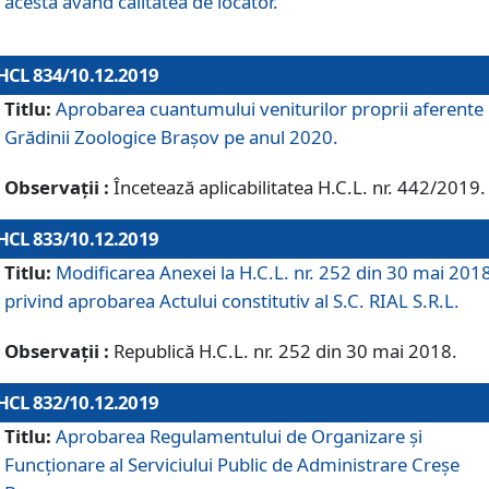
acesta având calitatea de locator.
HCL 834/10.12.2019
Titlu:
Aprobarea cuantumului veniturilor proprii aferente
Grădinii Zoologice Braşov pe anul 2020.
Observații :
Încetează aplicabilitatea H.C.L. nr. 442/2019.
HCL 833/10.12.2019
Titlu:
Modificarea Anexei la H.C.L. nr. 252 din 30 mai 201
privind aprobarea Actului constitutiv al S.C. RIAL S.R.L.
Observații :
Republică H.C.L. nr. 252 din 30 mai 2018.
HCL 832/10.12.2019
Titlu:
Aprobarea Regulamentului de Organizare și
Funcționare al Serviciului Public de Administrare Creșe