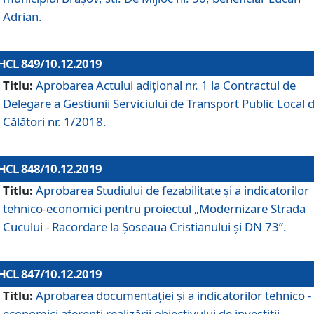
Adrian.
HCL 849/10.12.2019
Titlu:
Aprobarea Actului adiţional nr. 1 la Contractul de
Delegare a Gestiunii Serviciului de Transport Public Local 
Călători nr. 1/2018.
HCL 848/10.12.2019
Titlu:
Aprobarea Studiului de fezabilitate şi a indicatorilor
tehnico-economici pentru proiectul „Modernizare Strada
Cucului - Racordare la Șoseaua Cristianului și DN 73”.
HCL 847/10.12.2019
Titlu:
Aprobarea documentației și a indicatorilor tehnico -
economici aferenți realizării obiectivului de investiții