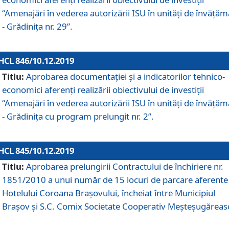
“Amenajări în vederea autorizării ISU în unități de învăță
- Grădinița nr. 29”.
HCL 846/10.12.2019
Titlu:
Aprobarea documentației și a indicatorilor tehnico-
economici aferenți realizării obiectivului de investiții
“Amenajări în vederea autorizării ISU în unități de învăță
- Grădinița cu program prelungit nr. 2”.
HCL 845/10.12.2019
Titlu:
Aprobarea prelungirii Contractului de închiriere nr.
1851/2010 a unui număr de 15 locuri de parcare aferente
Hotelului Coroana Brașovului, încheiat între Municipiul
Braşov şi S.C. Comix Societate Cooperativ Meşteşugăreas