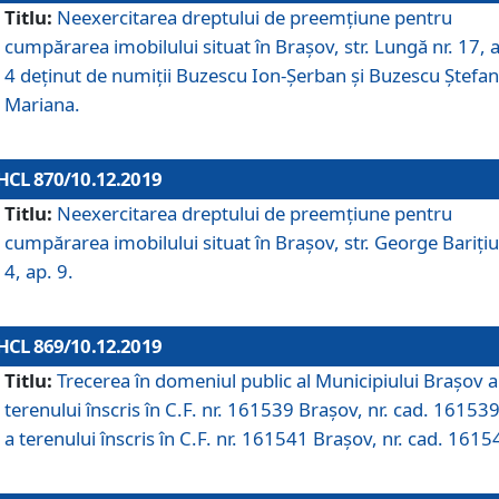
Titlu:
Neexercitarea dreptului de preemţiune pentru
cumpărarea imobilului situat în Braşov, str. Lungă nr. 17, 
4 deţinut de numiţii Buzescu Ion-Şerban și Buzescu Ştefan
Mariana.
HCL 870/10.12.2019
Titlu:
Neexercitarea dreptului de preemţiune pentru
cumpărarea imobilului situat în Braşov, str. George Bariţiu
4, ap. 9.
HCL 869/10.12.2019
Titlu:
Trecerea în domeniul public al Municipiului Braşov a
terenului înscris în C.F. nr. 161539 Brașov, nr. cad. 161539
a terenului înscris în C.F. nr. 161541 Brașov, nr. cad. 1615