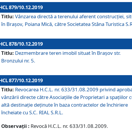
HCL 879/10.12.2019
Titlu:
Vânzarea directă a terenului aferent construcției, si
în Brașov, Poiana Mică, către Societatea Stâna Turistica S.R
HCL 878/10.12.2019
Titlu:
Dezmembrare teren imobil situat în Brașov str.
Bronzului nr. 5.
HCL 877/10.12.2019
Titlu:
Revocarea H.C.L. nr. 633/31.08.2009 privind aprob
vânzării directe către Asociațiile de Proprietari a spațiilor 
altă destinație deținute în baza contractelor de închiriere
încheiate cu S.C. RIAL S.R.L.
Observații :
Revocă H.C.L. nr. 633/31.08.2009.