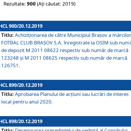
Rezultate:
900
(Ați căutat: 2019)
HCL 900/20.12.2019
Titlu:
Achiziționarea de către Municipiul Brașov a mărcilo
FOTBAL CLUB BRAȘOV S.A. înregistrate la OSIM sub num
de depozit M 2011 08622 respectiv sub număr de marcă
123248 și M 2011 08625 respectiv sub număr de marcă
126751.
HCL 899/20.12.2019
Titlu:
Aprobarea Planului de acţiuni sau lucrări de interes
local pentru anul 2020.
HCL 898/20.12.2019
Titlu:
Desemnarea preşedintelui de şedinţă al Consiliului