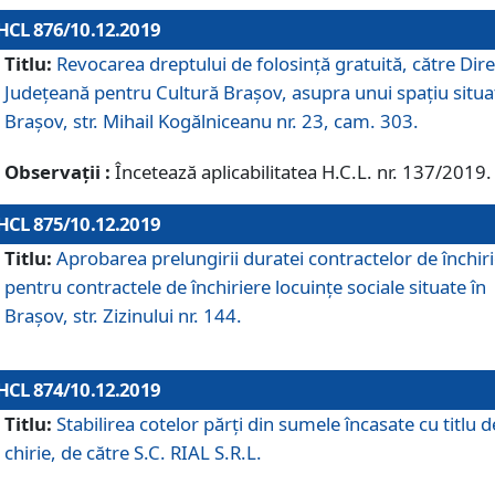
HCL 876/10.12.2019
Titlu:
Revocarea dreptului de folosinţă gratuită, către Dire
Judeţeană pentru Cultură Braşov, asupra unui spaţiu situa
Braşov, str. Mihail Kogălniceanu nr. 23, cam. 303.
Observații :
Încetează aplicabilitatea H.C.L. nr. 137/2019.
HCL 875/10.12.2019
Titlu:
Aprobarea prelungirii duratei contractelor de închir
pentru contractele de închiriere locuinţe sociale situate în
Braşov, str. Zizinului nr. 144.
HCL 874/10.12.2019
Titlu:
Stabilirea cotelor părți din sumele încasate cu titlu d
chirie, de către S.C. RIAL S.R.L.