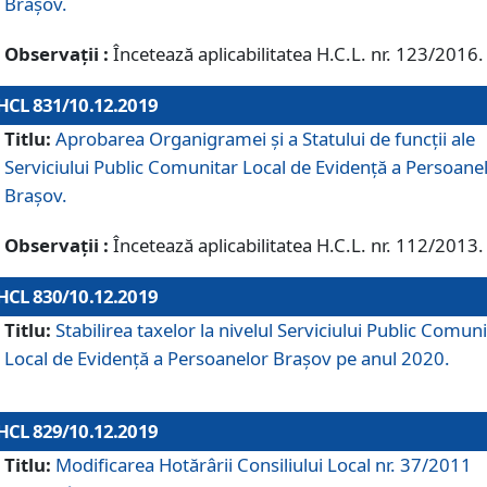
Brașov.
Observații :
Încetează aplicabilitatea H.C.L. nr. 123/2016.
HCL 831/10.12.2019
Titlu:
Aprobarea Organigramei și a Statului de funcții ale
Serviciului Public Comunitar Local de Evidență a Persoane
Brașov.
Observații :
Încetează aplicabilitatea H.C.L. nr. 112/2013.
HCL 830/10.12.2019
Titlu:
Stabilirea taxelor la nivelul Serviciului Public Comun
Local de Evidenţă a Persoanelor Braşov pe anul 2020.
HCL 829/10.12.2019
Titlu:
Modificarea Hotărârii Consiliului Local nr. 37/2011