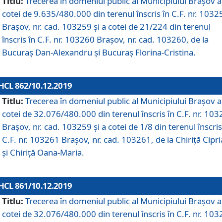
Titlu:
Trecerea în domeniul public al Municipiului Braşov a
cotei de 9.635/480.000 din terenul înscris în C.F. nr. 1032
Brașov, nr. cad. 103259 și a cotei de 21/224 din terenul
înscris în C.F. nr. 103260 Brașov, nr. cad. 103260, de la
Bucuraș Dan-Alexandru și Bucuraș Florina-Cristina.
HCL 862/10.12.2019
Titlu:
Trecerea în domeniul public al Municipiului Braşov a
cotei de 32.076/480.000 din terenul înscris în C.F. nr. 10
Brașov, nr. cad. 103259 și a cotei de 1/8 din terenul înscris
C.F. nr. 103261 Brașov, nr. cad. 103261, de la Chiriță Cipr
și Chiriță Oana-Maria.
HCL 861/10.12.2019
Titlu:
Trecerea în domeniul public al Municipiului Braşov a
cotei de 32.076/480.000 din terenul înscris în C.F. nr. 10