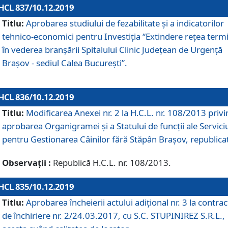
HCL 837/10.12.2019
Titlu:
Aprobarea studiului de fezabilitate și a indicatorilor
tehnico-economici pentru Investiția “Extindere rețea term
în vederea branșării Spitalului Clinic Județean de Urgență
Brașov - sediul Calea București”.
HCL 836/10.12.2019
Titlu:
Modificarea Anexei nr. 2 la H.C.L. nr. 108/2013 priv
aprobarea Organigramei şi a Statului de funcții ale Serviciu
pentru Gestionarea Câinilor fără Stăpân Brașov, republica
Observații :
Republică H.C.L. nr. 108/2013.
HCL 835/10.12.2019
Titlu:
Aprobarea încheierii actului adițional nr. 3 la contrac
de închiriere nr. 2/24.03.2017, cu S.C. STUPINIREZ S.R.L.,