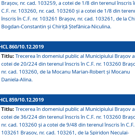
Brașov, nr. cad. 103259, a cotei de 1/8 din terenul înscris î
C.F. nr. 103260, nr. cad. 103260 și a cotei de 1/8 din teren
înscris în C.F. nr. 103261 Brașov, nr. cad. 103261, de la Chi
Bogdan-Constantin și Chiriță Ștefănica-Niculina.
HCL 860/10.12.2019
Titlu:
Trecerea în domeniul public al Municipiului Braşov a
cotei de 20/224 din terenul înscris în C.F. nr. 103260 Braș
nr. cad. 103260, de la Mocanu Marian-Robert și Mocanu
Daniela-Alina.
HCL 859/10.12.2019
Titlu:
Trecerea în domeniul public al Municipiului Braşov a
cotei de 36/224 din terenul înscris în C.F. nr. 103260 Braș
nr. cad. 103260 și a cotei de 9/48 din terenul înscris în C.F.
103261 Brașov, nr. cad. 103261, de la Spiridon Neculai-