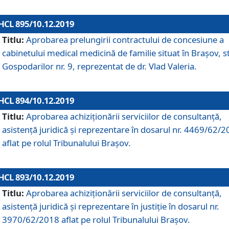
HCL 895/10.12.2019
Titlu:
Aprobarea prelungirii contractului de concesiune a
cabinetului medical medicină de familie situat în Braşov, st
Gospodarilor nr. 9, reprezentat de dr. Vlad Valeria.
HCL 894/10.12.2019
Titlu:
Aprobarea achiziţionării serviciilor de consultanţă,
asistenţă juridică şi reprezentare în dosarul nr. 4469/62/
aflat pe rolul Tribunalului Braşov.
HCL 893/10.12.2019
Titlu:
Aprobarea achiziţionării serviciilor de consultanţă,
asistenţă juridică şi reprezentare în justiţie în dosarul nr.
3970/62/2018 aflat pe rolul Tribunalului Braşov.