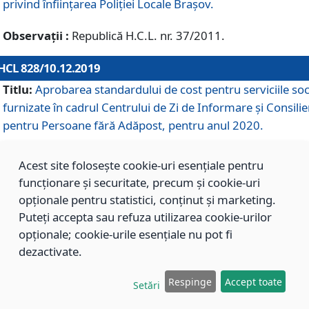
privind înființarea Poliției Locale Brașov.
Observații :
Republică H.C.L. nr. 37/2011.
HCL 828/10.12.2019
Titlu:
Aprobarea standardului de cost pentru serviciile soc
furnizate în cadrul Centrului de Zi de Informare și Consilie
pentru Persoane fără Adăpost, pentru anul 2020.
Acest site folosește cookie-uri esențiale pentru
HCL 827/10.12.2019
funcționare și securitate, precum și cookie-uri
Titlu:
Aprobarea standardului de cost pentru serviciile soc
opționale pentru statistici, conținut și marketing.
furnizate în cadrul Centrului Rezidențial pentru Persoane 
Puteți accepta sau refuza utilizarea cookie-urilor
Adăpost, pentru anul 2020.
opționale; cookie-urile esențiale nu pot fi
dezactivate.
HCL 826/10.12.2019
Respinge
Accept toate
Setări
Titlu:
Aprobarea standardului de cost pentru serviciile soc