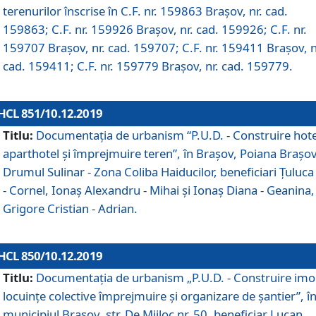
terenurilor înscrise în C.F. nr. 159863 Brașov, nr. cad.
159863; C.F. nr. 159926 Brașov, nr. cad. 159926; C.F. nr.
159707 Brașov, nr. cad. 159707; C.F. nr. 159411 Brașov, n
cad. 159411; C.F. nr. 159779 Brașov, nr. cad. 159779.
HCL 851/10.12.2019
Titlu:
Documentaţia de urbanism “P.U.D. - Construire hote
aparthotel şi împrejmuire teren”, în Braşov, Poiana Braşov
Drumul Sulinar - Zona Coliba Haiducilor, beneficiari Ţuluca
- Cornel, Ionaş Alexandru - Mihai şi Ionaş Diana - Geanina,
Grigore Cristian - Adrian.
HCL 850/10.12.2019
Titlu:
Documentaţia de urbanism „P.U.D. - Construire imo
locuințe colective împrejmuire și organizare de șantier”, î
municipiul Braşov, str. De Mijloc nr. 50, beneficiar Lucan