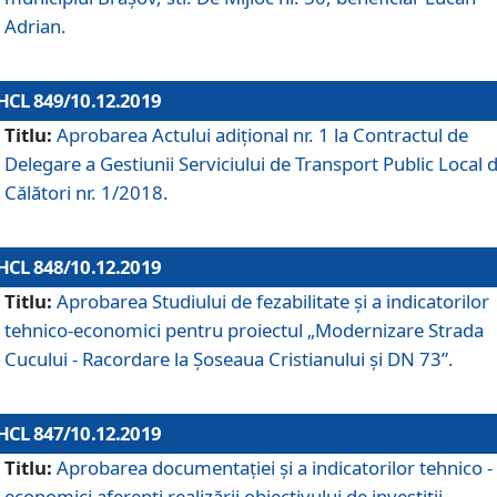
Adrian.
HCL 849/10.12.2019
Titlu:
Aprobarea Actului adiţional nr. 1 la Contractul de
Delegare a Gestiunii Serviciului de Transport Public Local 
Călători nr. 1/2018.
HCL 848/10.12.2019
Titlu:
Aprobarea Studiului de fezabilitate şi a indicatorilor
tehnico-economici pentru proiectul „Modernizare Strada
Cucului - Racordare la Șoseaua Cristianului și DN 73”.
HCL 847/10.12.2019
Titlu:
Aprobarea documentației și a indicatorilor tehnico -
economici aferenți realizării obiectivului de investiții