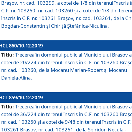
Brașov, nr. cad. 103259, a cotei de 1/8 din terenul înscris î
C.F. nr. 103260, nr. cad. 103260 și a cotei de 1/8 din teren
înscris în C.F. nr. 103261 Brașov, nr. cad. 103261, de la Chi
Bogdan-Constantin și Chiriță Ștefănica-Niculina.
HCL 860/10.12.2019
Titlu:
Trecerea în domeniul public al Municipiului Braşov a
cotei de 20/224 din terenul înscris în C.F. nr. 103260 Braș
nr. cad. 103260, de la Mocanu Marian-Robert și Mocanu
Daniela-Alina.
HCL 859/10.12.2019
Titlu:
Trecerea în domeniul public al Municipiului Braşov a
cotei de 36/224 din terenul înscris în C.F. nr. 103260 Braș
nr. cad. 103260 și a cotei de 9/48 din terenul înscris în C.F.
103261 Brașov, nr. cad. 103261, de la Spiridon Neculai-