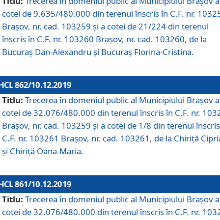
Titlu:
Trecerea în domeniul public al Municipiului Braşov a
cotei de 9.635/480.000 din terenul înscris în C.F. nr. 1032
Brașov, nr. cad. 103259 și a cotei de 21/224 din terenul
înscris în C.F. nr. 103260 Brașov, nr. cad. 103260, de la
Bucuraș Dan-Alexandru și Bucuraș Florina-Cristina.
HCL 862/10.12.2019
Titlu:
Trecerea în domeniul public al Municipiului Braşov a
cotei de 32.076/480.000 din terenul înscris în C.F. nr. 10
Brașov, nr. cad. 103259 și a cotei de 1/8 din terenul înscris
C.F. nr. 103261 Brașov, nr. cad. 103261, de la Chiriță Cipr
și Chiriță Oana-Maria.
HCL 861/10.12.2019
Titlu:
Trecerea în domeniul public al Municipiului Braşov a
cotei de 32.076/480.000 din terenul înscris în C.F. nr. 10