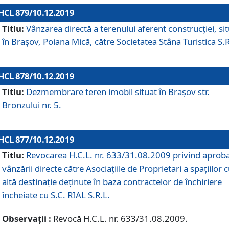
HCL 879/10.12.2019
Titlu:
Vânzarea directă a terenului aferent construcției, si
în Brașov, Poiana Mică, către Societatea Stâna Turistica S.R
HCL 878/10.12.2019
Titlu:
Dezmembrare teren imobil situat în Brașov str.
Bronzului nr. 5.
HCL 877/10.12.2019
Titlu:
Revocarea H.C.L. nr. 633/31.08.2009 privind aprob
vânzării directe către Asociațiile de Proprietari a spațiilor 
altă destinație deținute în baza contractelor de închiriere
încheiate cu S.C. RIAL S.R.L.
Observații :
Revocă H.C.L. nr. 633/31.08.2009.