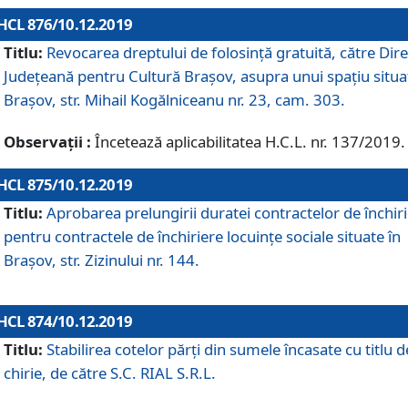
HCL 876/10.12.2019
Titlu:
Revocarea dreptului de folosinţă gratuită, către Dire
Judeţeană pentru Cultură Braşov, asupra unui spaţiu situa
Braşov, str. Mihail Kogălniceanu nr. 23, cam. 303.
Observații :
Încetează aplicabilitatea H.C.L. nr. 137/2019.
HCL 875/10.12.2019
Titlu:
Aprobarea prelungirii duratei contractelor de închir
pentru contractele de închiriere locuinţe sociale situate în
Braşov, str. Zizinului nr. 144.
HCL 874/10.12.2019
Titlu:
Stabilirea cotelor părți din sumele încasate cu titlu d
chirie, de către S.C. RIAL S.R.L.