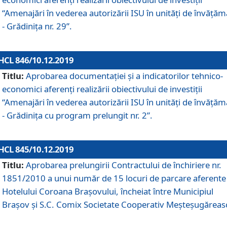
“Amenajări în vederea autorizării ISU în unități de învăță
- Grădinița nr. 29”.
HCL 846/10.12.2019
Titlu:
Aprobarea documentației și a indicatorilor tehnico-
economici aferenți realizării obiectivului de investiții
“Amenajări în vederea autorizării ISU în unități de învăță
- Grădinița cu program prelungit nr. 2”.
HCL 845/10.12.2019
Titlu:
Aprobarea prelungirii Contractului de închiriere nr.
1851/2010 a unui număr de 15 locuri de parcare aferente
Hotelului Coroana Brașovului, încheiat între Municipiul
Braşov şi S.C. Comix Societate Cooperativ Meşteşugăreas