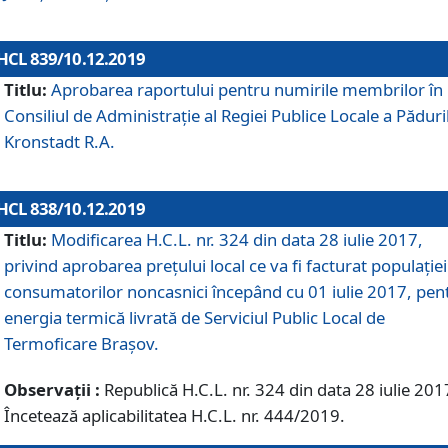
HCL 839/10.12.2019
Titlu:
Aprobarea raportului pentru numirile membrilor în
Consiliul de Administraţie al Regiei Publice Locale a Păduri
Kronstadt R.A.
HCL 838/10.12.2019
Titlu:
Modificarea H.C.L. nr. 324 din data 28 iulie 2017,
privind aprobarea preţului local ce va fi facturat populaţiei
consumatorilor noncasnici începând cu 01 iulie 2017, pen
energia termică livrată de Serviciul Public Local de
Termoficare Braşov.
Observații :
Republică H.C.L. nr. 324 din data 28 iulie 201
Încetează aplicabilitatea H.C.L. nr. 444/2019.