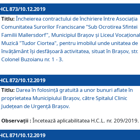
HCL 873/10.12.2019
Titlu:
Încheierea contractului de închiriere între Asociația
Comunitatea Surorilor Franciscane "Sub Ocrotirea Sfintei
Familii Mallersdorf", Municipiul Braşov şi Liceul Vocaționa
Muzică "Tudor Ciortea", pentru imobilul unde unitatea de
învățământ îşi desfăşoară activitatea, situat în Braşov, str.
Colonel Buzoianu nr. 1 - 3.
HCL 872/10.12.2019
Titlu:
Darea în folosinţă gratuită a unor bunuri aflate în
proprietatea Municipiului Braşov, către Spitalul Clinic
Judeţean de Urgenţă Braşov.
Observații :
Încetează aplicabilitatea H.C.L. nr. 209/2019.
HCL 871/10.12.2019