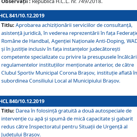
Observații :
Republică H.C.L. nr. 749/2018.
HCL 841/10.12.2019
Titlu:
Aprobarea achiziționării serviciilor de consultanță,
asistență juridică, în vederea reprezentării în fața Federați
Române de Handbal, Agenției Naționale Anti-Doping, WA
și în justiție inclusiv în fața instanțelor judecătorești
competente specializate cu privire la presupusele încălcări
regulamentelor instituțiilor menționate anterior, de către
Clubul Sportiv Municipal Corona Braşov, instituție aflată î
subordinea Consiliului Local al Municipiului Brașov.
HCL 840/10.12.2019
Titlu:
Darea în folosință gratuită a două autospeciale de
intervenție cu apă și spumă de mică capacitate și gabarit
redus către Inspectoratul pentru Situaţii de Urgenţă al
Judeţului Brașov.