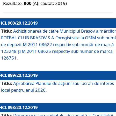
Rezultate:
900
(Ați căutat: 2019)
HCL 900/20.12.2019
Titlu:
Achiziționarea de către Municipiul Brașov a mărcilo
FOTBAL CLUB BRAȘOV S.A. înregistrate la OSIM sub num
de depozit M 2011 08622 respectiv sub număr de marcă
123248 și M 2011 08625 respectiv sub număr de marcă
126751.
HCL 899/20.12.2019
Titlu:
Aprobarea Planului de acţiuni sau lucrări de interes
local pentru anul 2020.
HCL 898/20.12.2019
Titlu:
Desemnarea preşedintelui de şedinţă al Consiliului