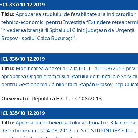
HCL 837/10.12.2019
Titlu:
Aprobarea studiului de fezabilitate și a indicatorilor
tehnico-economici pentru Investiția “Extindere rețea term
în vederea branșării Spitalului Clinic Județean de Urgență
Brașov - sediul Calea București”.
HCL 836/10.12.2019
Titlu:
Modificarea Anexei nr. 2 la H.C.L. nr. 108/2013 priv
aprobarea Organigramei şi a Statului de funcții ale Serviciu
pentru Gestionarea Câinilor fără Stăpân Brașov, republica
Observații :
Republică H.C.L. nr. 108/2013.
HCL 835/10.12.2019
Titlu:
Aprobarea încheierii actului adițional nr. 3 la contrac
de închiriere nr. 2/24.03.2017, cu S.C. STUPINIREZ S.R.L.,