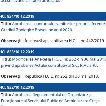
acesta având calitatea de locator.
HCL 834/10.12.2019
Titlu:
Aprobarea cuantumului veniturilor proprii aferente
Grădinii Zoologice Braşov pe anul 2020.
Observații :
Încetează aplicabilitatea H.C.L. nr. 442/2019.
HCL 833/10.12.2019
Titlu:
Modificarea Anexei la H.C.L. nr. 252 din 30 mai 201
privind aprobarea Actului constitutiv al S.C. RIAL S.R.L.
Observații :
Republică H.C.L. nr. 252 din 30 mai 2018.
HCL 832/10.12.2019
Titlu:
Aprobarea Regulamentului de Organizare și
Funcționare al Serviciului Public de Administrare Creșe