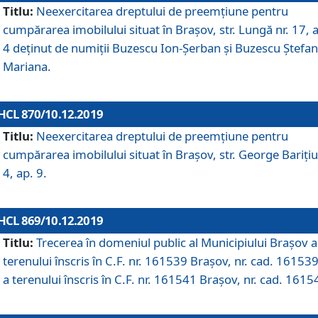
Titlu:
Neexercitarea dreptului de preemţiune pentru
cumpărarea imobilului situat în Braşov, str. Lungă nr. 17, 
4 deţinut de numiţii Buzescu Ion-Şerban și Buzescu Ştefan
Mariana.
HCL 870/10.12.2019
Titlu:
Neexercitarea dreptului de preemţiune pentru
cumpărarea imobilului situat în Braşov, str. George Bariţiu
4, ap. 9.
HCL 869/10.12.2019
Titlu:
Trecerea în domeniul public al Municipiului Braşov a
terenului înscris în C.F. nr. 161539 Brașov, nr. cad. 161539
a terenului înscris în C.F. nr. 161541 Brașov, nr. cad. 1615