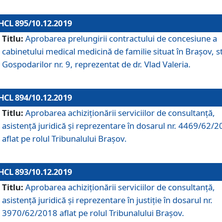
HCL 895/10.12.2019
Titlu:
Aprobarea prelungirii contractului de concesiune a
cabinetului medical medicină de familie situat în Braşov, st
Gospodarilor nr. 9, reprezentat de dr. Vlad Valeria.
HCL 894/10.12.2019
Titlu:
Aprobarea achiziţionării serviciilor de consultanţă,
asistenţă juridică şi reprezentare în dosarul nr. 4469/62/
aflat pe rolul Tribunalului Braşov.
HCL 893/10.12.2019
Titlu:
Aprobarea achiziţionării serviciilor de consultanţă,
asistenţă juridică şi reprezentare în justiţie în dosarul nr.
3970/62/2018 aflat pe rolul Tribunalului Braşov.