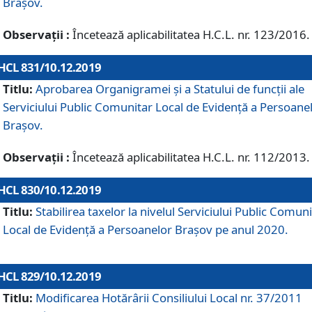
Brașov.
Observații :
Încetează aplicabilitatea H.C.L. nr. 123/2016.
HCL 831/10.12.2019
Titlu:
Aprobarea Organigramei și a Statului de funcții ale
Serviciului Public Comunitar Local de Evidență a Persoane
Brașov.
Observații :
Încetează aplicabilitatea H.C.L. nr. 112/2013.
HCL 830/10.12.2019
Titlu:
Stabilirea taxelor la nivelul Serviciului Public Comun
Local de Evidenţă a Persoanelor Braşov pe anul 2020.
HCL 829/10.12.2019
Titlu:
Modificarea Hotărârii Consiliului Local nr. 37/2011