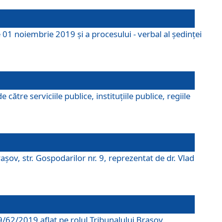
 01 noiembrie 2019 și a procesului - verbal al ședinței
tre serviciile publice, instituțiile publice, regiile
şov, str. Gospodarilor nr. 9, reprezentat de dr. Vlad
69/62/2019 aflat pe rolul Tribunalului Braşov.