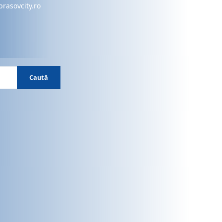
brasovcity.ro
Caută