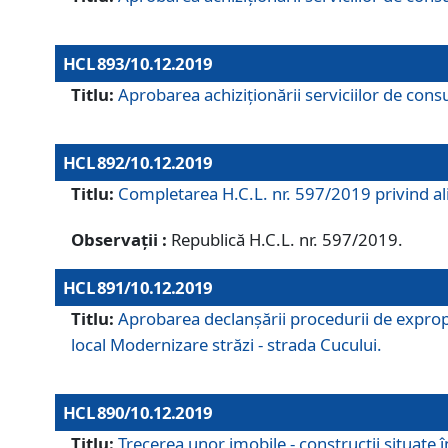
HCL 893/10.12.2019
Titlu:
Aprobarea achiziţionării serviciilor de consu
HCL 892/10.12.2019
Titlu:
Completarea H.C.L. nr. 597/2019 privind alip
Observații :
Republică H.C.L. nr. 597/2019.
HCL 891/10.12.2019
Titlu:
Aprobarea declanșării procedurii de expropri
local Modernizare străzi - strada Cucului.
HCL 890/10.12.2019
Titlu:
Trecerea unor imobile - construcții situate 