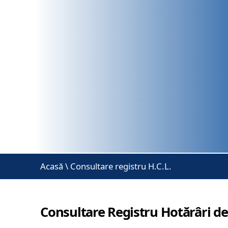
Acasă
\
Consultare registru H.C.L.
Consultare Registru Hotărâri de