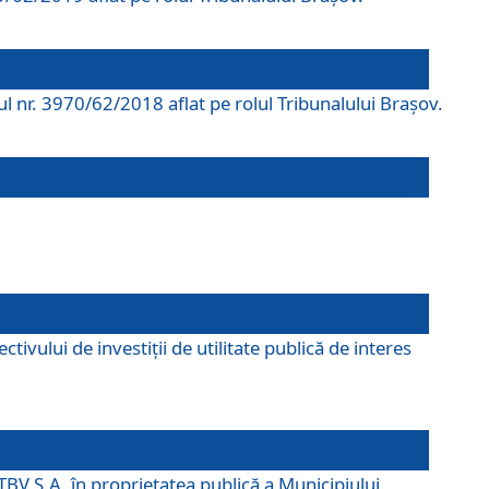
rul nr. 3970/62/2018 aflat pe rolul Tribunalului Braşov.
ivului de investiții de utilitate publică de interes
TBV S.A. în proprietatea publică a Municipiului