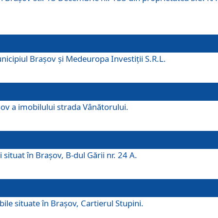
icipiul Brașov și Medeuropa Investiții S.R.L.
şov a imobilului strada Vânătorului.
 situat în Brașov, B-dul Gării nr. 24 A.
ile situate în Braşov, Cartierul Stupini.