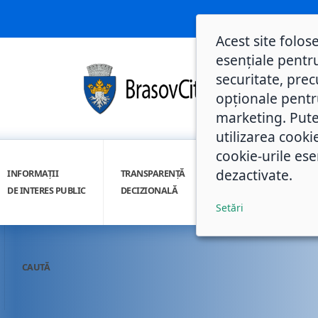
Acest site folos
esențiale pentru
securitate, prec
opționale pentru 
marketing. Pute
utilizarea cooki
cookie-urile ese
dezactivate.
INFORMAȚII
TRANSPARENȚĂ
INTEGRITATE
DE INTERES PUBLIC
DECIZIONALĂ
INSTITUȚIONALĂ
Setări
CAUTĂ