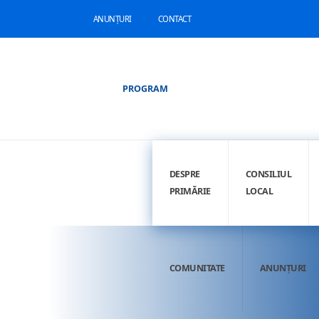
ANUNȚURI
CONTACT
PROGRAM
DESPRE
CONSILIUL
PRIMĂRIE
LOCAL
COMUNITATE
ANUNȚURI