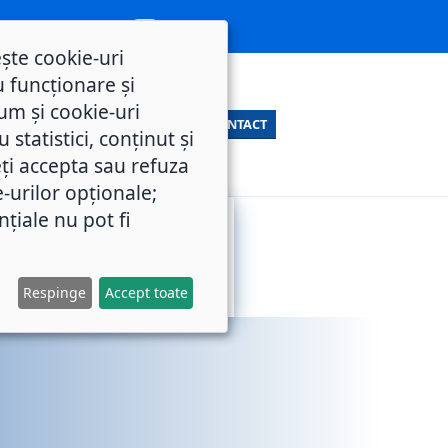
ește cookie-uri
 funcționare și
um și cookie-uri
CONTACT
statistici, conținut și
ți accepta sau refuza
e-urilor opționale;
nțiale nu pot fi
SERVICII
M.O.L.
PUBLICE
Respinge
Accept toate