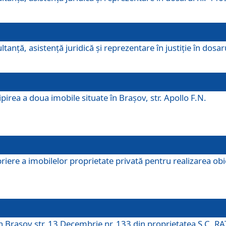
ltanţă, asistenţă juridică şi reprezentare în justiţie în dosa
irea a doua imobile situate în Brașov, str. Apollo F.N.
ere a imobilelor proprietate privată pentru realizarea obiect
în Brașov str. 13 Decembrie nr. 133 din proprietatea S.C. RA