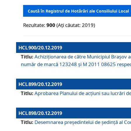
Caută în Registrul de Hotărâri ale Consiliului Local
Rezultate:
900
(Ați căutat: 2019)
HCL 900/20.12.2019
Titlu:
Achiziționarea de către Municipiul Brașov
număr de marcă 123248 și M 2011 08625 respec
HCL 899/20.12.2019
Titlu:
Aprobarea Planului de acţiuni sau lucrări d
HCL 898/20.12.2019
Titlu:
Desemnarea preşedintelui de şedinţă al Cons