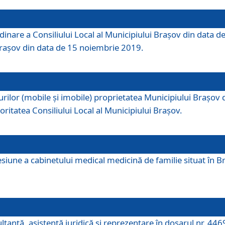
dinare a Consiliului Local al Municipiului Brașov din data de
 Brașov din data de 15 noiembrie 2019.
or (mobile și imobile) proprietatea Municipiului Brașov de că
oritatea Consiliului Local al Municipiului Brașov.
iune a cabinetului medical medicină de familie situat în Bra
ultanţă, asistenţă juridică şi reprezentare în dosarul nr. 44