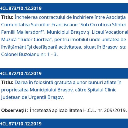
HCL 873/10.12.2019
Titlu:
Încheierea contractului de închiriere între Asociația
Comunitatea Surorilor Franciscane "Sub Ocrotirea Sfintei
Familii Mallersdorf", Municipiul Braşov şi Liceul Vocaționa
Muzică "Tudor Ciortea", pentru imobilul unde unitatea de
învățământ îşi desfăşoară activitatea, situat în Braşov, str.
Colonel Buzoianu nr. 1 - 3.
HCL 872/10.12.2019
Titlu:
Darea în folosinţă gratuită a unor bunuri aflate în
proprietatea Municipiului Braşov, către Spitalul Clinic
Judeţean de Urgenţă Braşov.
Observații :
Încetează aplicabilitatea H.C.L. nr. 209/2019.
HCL 871/10.12.2019