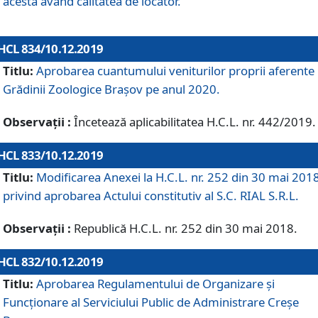
acesta având calitatea de locator.
HCL 834/10.12.2019
Titlu:
Aprobarea cuantumului veniturilor proprii aferente
Grădinii Zoologice Braşov pe anul 2020.
Observații :
Încetează aplicabilitatea H.C.L. nr. 442/2019.
HCL 833/10.12.2019
Titlu:
Modificarea Anexei la H.C.L. nr. 252 din 30 mai 201
privind aprobarea Actului constitutiv al S.C. RIAL S.R.L.
Observații :
Republică H.C.L. nr. 252 din 30 mai 2018.
HCL 832/10.12.2019
Titlu:
Aprobarea Regulamentului de Organizare și
Funcționare al Serviciului Public de Administrare Creșe