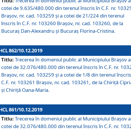
Titlu:
Trecerea în domeniul public al Municipiului Braşov a
cotei de 9.635/480.000 din terenul înscris în C.F. nr. 1032
Brașov, nr. cad. 103259 și a cotei de 21/224 din terenul
înscris în C.F. nr. 103260 Brașov, nr. cad. 103260, de la
Bucuraș Dan-Alexandru și Bucuraș Florina-Cristina.
HCL 862/10.12.2019
Titlu:
Trecerea în domeniul public al Municipiului Braşov a
cotei de 32.076/480.000 din terenul înscris în C.F. nr. 10
Brașov, nr. cad. 103259 și a cotei de 1/8 din terenul înscris
C.F. nr. 103261 Brașov, nr. cad. 103261, de la Chiriță Cipr
și Chiriță Oana-Maria.
HCL 861/10.12.2019
Titlu:
Trecerea în domeniul public al Municipiului Braşov a
cotei de 32.076/480.000 din terenul înscris în C.F. nr. 10