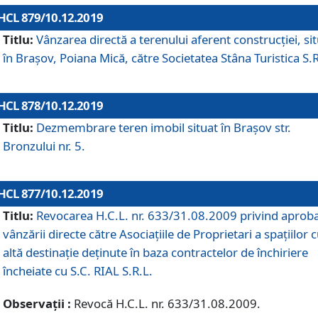
HCL 879/10.12.2019
Titlu:
Vânzarea directă a terenului aferent construcției, si
în Brașov, Poiana Mică, către Societatea Stâna Turistica S.R
HCL 878/10.12.2019
Titlu:
Dezmembrare teren imobil situat în Brașov str.
Bronzului nr. 5.
HCL 877/10.12.2019
Titlu:
Revocarea H.C.L. nr. 633/31.08.2009 privind aprob
vânzării directe către Asociațiile de Proprietari a spațiilor 
altă destinație deținute în baza contractelor de închiriere
încheiate cu S.C. RIAL S.R.L.
Observații :
Revocă H.C.L. nr. 633/31.08.2009.