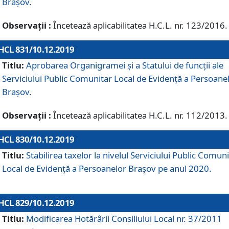
Brașov.
Observații :
Încetează aplicabilitatea H.C.L. nr. 123/2016.
HCL 831/10.12.2019
Titlu:
Aprobarea Organigramei și a Statului de funcții ale
Serviciului Public Comunitar Local de Evidență a Persoane
Brașov.
Observații :
Încetează aplicabilitatea H.C.L. nr. 112/2013.
HCL 830/10.12.2019
Titlu:
Stabilirea taxelor la nivelul Serviciului Public Comun
Local de Evidenţă a Persoanelor Braşov pe anul 2020.
HCL 829/10.12.2019
Titlu:
Modificarea Hotărârii Consiliului Local nr. 37/2011