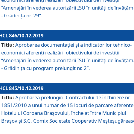
“Amenajări în vederea autorizării ISU în unități de învăță
- Grădinița nr. 29”.
HCL 846/10.12.2019
Titlu:
Aprobarea documentației și a indicatorilor tehnico-
economici aferenți realizării obiectivului de investiții
“Amenajări în vederea autorizării ISU în unități de învăță
- Grădinița cu program prelungit nr. 2”.
HCL 845/10.12.2019
Titlu:
Aprobarea prelungirii Contractului de închiriere nr.
1851/2010 a unui număr de 15 locuri de parcare aferente
Hotelului Coroana Brașovului, încheiat între Municipiul
Braşov şi S.C. Comix Societate Cooperativ Meşteşugăreas