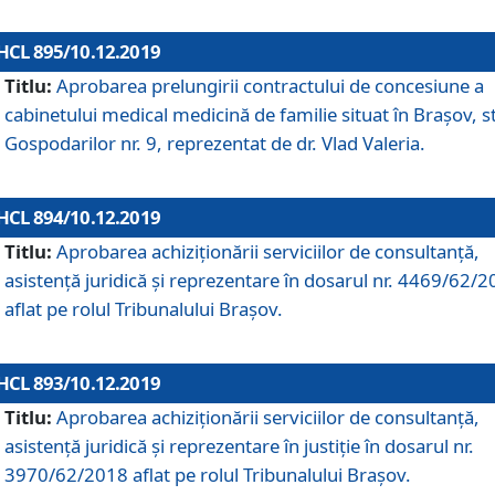
HCL 895/10.12.2019
Titlu:
Aprobarea prelungirii contractului de concesiune a
cabinetului medical medicină de familie situat în Braşov, st
Gospodarilor nr. 9, reprezentat de dr. Vlad Valeria.
HCL 894/10.12.2019
Titlu:
Aprobarea achiziţionării serviciilor de consultanţă,
asistenţă juridică şi reprezentare în dosarul nr. 4469/62/
aflat pe rolul Tribunalului Braşov.
HCL 893/10.12.2019
Titlu:
Aprobarea achiziţionării serviciilor de consultanţă,
asistenţă juridică şi reprezentare în justiţie în dosarul nr.
3970/62/2018 aflat pe rolul Tribunalului Braşov.