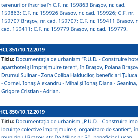
terenurilor înscrise în C.F. nr. 159863 Brașov, nr. cad.
159863; C.F. nr. 159926 Brașov, nr. cad. 159926; C.F. nr.
159707 Brașov, nr. cad. 159707; C.F. nr. 159411 Brașov, n
cad. 159411; C.F. nr. 159779 Brașov, nr. cad. 159779.
HCL 851/10.12.2019
Titlu:
Documentaţia de urbanism “P.U.D. - Construire hote
aparthotel şi împrejmuire teren”, în Braşov, Poiana Braşov
Drumul Sulinar - Zona Coliba Haiducilor, beneficiari Ţuluca
- Cornel, Ionaş Alexandru - Mihai şi Ionaş Diana - Geanina,
Grigore Cristian - Adrian.
HCL 850/10.12.2019
Titlu:
Documentaţia de urbanism „P.U.D. - Construire imo
locuințe colective împrejmuire și organizare de șantier”, î
municipiul Braşov, str. De Mijloc nr. 50, beneficiar Lucan