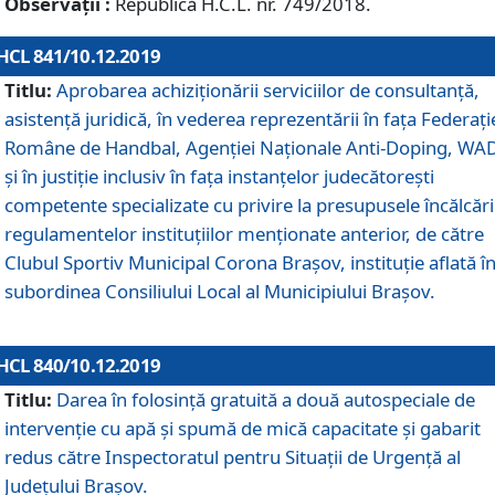
Observații :
Republică H.C.L. nr. 749/2018.
HCL 841/10.12.2019
Titlu:
Aprobarea achiziționării serviciilor de consultanță,
asistență juridică, în vederea reprezentării în fața Federați
Române de Handbal, Agenției Naționale Anti-Doping, WA
și în justiție inclusiv în fața instanțelor judecătorești
competente specializate cu privire la presupusele încălcări
regulamentelor instituțiilor menționate anterior, de către
Clubul Sportiv Municipal Corona Braşov, instituție aflată î
subordinea Consiliului Local al Municipiului Brașov.
HCL 840/10.12.2019
Titlu:
Darea în folosință gratuită a două autospeciale de
intervenție cu apă și spumă de mică capacitate și gabarit
redus către Inspectoratul pentru Situaţii de Urgenţă al
Judeţului Brașov.