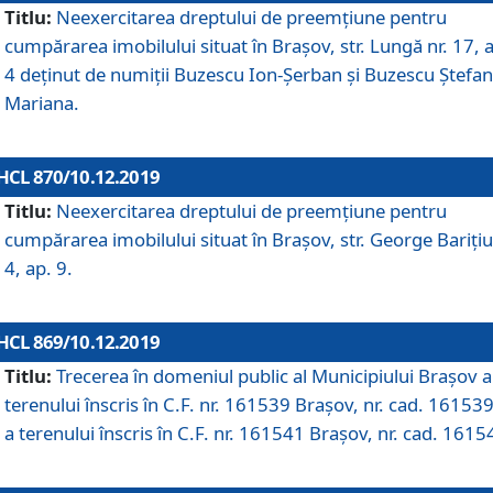
Titlu:
Neexercitarea dreptului de preemţiune pentru
cumpărarea imobilului situat în Braşov, str. Lungă nr. 17, 
4 deţinut de numiţii Buzescu Ion-Şerban și Buzescu Ştefan
Mariana.
HCL 870/10.12.2019
Titlu:
Neexercitarea dreptului de preemţiune pentru
cumpărarea imobilului situat în Braşov, str. George Bariţiu
4, ap. 9.
HCL 869/10.12.2019
Titlu:
Trecerea în domeniul public al Municipiului Braşov a
terenului înscris în C.F. nr. 161539 Brașov, nr. cad. 161539
a terenului înscris în C.F. nr. 161541 Brașov, nr. cad. 1615