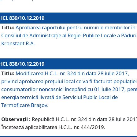
HCL 839/10.12.2019
Titlu:
Aprobarea raportului pentru numirile membrilor în
Consiliul de Administraţie al Regiei Publice Locale a Păduri
Kronstadt R.A.
HCL 838/10.12.2019
Titlu:
Modificarea H.C.L. nr. 324 din data 28 iulie 2017,
privind aprobarea preţului local ce va fi facturat populaţiei
consumatorilor noncasnici începând cu 01 iulie 2017, pen
energia termică livrată de Serviciul Public Local de
Termoficare Braşov.
Observații :
Republică H.C.L. nr. 324 din data 28 iulie 201
Încetează aplicabilitatea H.C.L. nr. 444/2019.