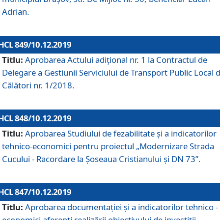
Adrian.
HCL 849/10.12.2019
Titlu:
Aprobarea Actului adiţional nr. 1 la Contractul de
Delegare a Gestiunii Serviciului de Transport Public Local 
Călători nr. 1/2018.
HCL 848/10.12.2019
Titlu:
Aprobarea Studiului de fezabilitate şi a indicatorilor
tehnico-economici pentru proiectul „Modernizare Strada
Cucului - Racordare la Șoseaua Cristianului și DN 73”.
HCL 847/10.12.2019
Titlu:
Aprobarea documentației și a indicatorilor tehnico -
economici aferenți realizării obiectivului de investiții