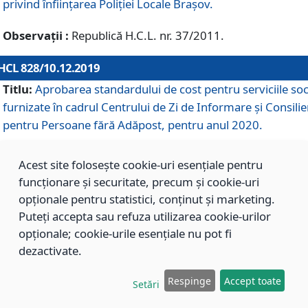
privind înființarea Poliției Locale Brașov.
Observații :
Republică H.C.L. nr. 37/2011.
HCL 828/10.12.2019
Titlu:
Aprobarea standardului de cost pentru serviciile soc
furnizate în cadrul Centrului de Zi de Informare și Consilie
pentru Persoane fără Adăpost, pentru anul 2020.
Acest site folosește cookie-uri esențiale pentru
HCL 827/10.12.2019
funcționare și securitate, precum și cookie-uri
Titlu:
Aprobarea standardului de cost pentru serviciile soc
opționale pentru statistici, conținut și marketing.
furnizate în cadrul Centrului Rezidențial pentru Persoane 
Puteți accepta sau refuza utilizarea cookie-urilor
Adăpost, pentru anul 2020.
opționale; cookie-urile esențiale nu pot fi
dezactivate.
HCL 826/10.12.2019
Respinge
Accept toate
Setări
Titlu:
Aprobarea standardului de cost pentru serviciile soc