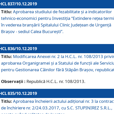
HCL 837/10.12.2019
Titlu:
Aprobarea studiului de fezabilitate și a indicatorilor
tehnico-economici pentru Investiția “Extindere rețea term
în vederea branșării Spitalului Clinic Județean de Urgență
Brașov - sediul Calea București”.
HCL 836/10.12.2019
Titlu:
Modificarea Anexei nr. 2 la H.C.L. nr. 108/2013 priv
aprobarea Organigramei şi a Statului de funcții ale Serviciu
pentru Gestionarea Câinilor fără Stăpân Brașov, republica
Observații :
Republică H.C.L. nr. 108/2013.
HCL 835/10.12.2019
Titlu:
Aprobarea încheierii actului adițional nr. 3 la contrac
de închiriere nr. 2/24.03.2017, cu S.C. STUPINIREZ S.R.L.,