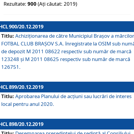
Rezultate:
900
(Ați căutat: 2019)
HCL 900/20.12.2019
Titlu:
Achiziționarea de către Municipiul Brașov a mărcilo
FOTBAL CLUB BRAȘOV S.A. înregistrate la OSIM sub num
de depozit M 2011 08622 respectiv sub număr de marcă
123248 și M 2011 08625 respectiv sub număr de marcă
126751.
HCL 899/20.12.2019
Titlu:
Aprobarea Planului de acţiuni sau lucrări de interes
local pentru anul 2020.
HCL 898/20.12.2019
Titlu:
Desemnarea preşedintelui de şedinţă al Consiliului