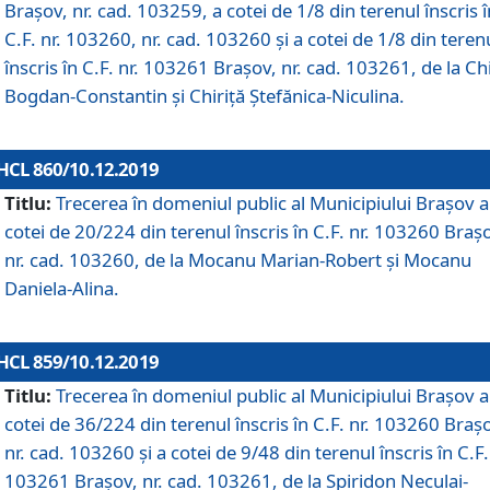
Brașov, nr. cad. 103259, a cotei de 1/8 din terenul înscris î
C.F. nr. 103260, nr. cad. 103260 și a cotei de 1/8 din teren
înscris în C.F. nr. 103261 Brașov, nr. cad. 103261, de la Chi
Bogdan-Constantin și Chiriță Ștefănica-Niculina.
HCL 860/10.12.2019
Titlu:
Trecerea în domeniul public al Municipiului Braşov a
cotei de 20/224 din terenul înscris în C.F. nr. 103260 Braș
nr. cad. 103260, de la Mocanu Marian-Robert și Mocanu
Daniela-Alina.
HCL 859/10.12.2019
Titlu:
Trecerea în domeniul public al Municipiului Braşov a
cotei de 36/224 din terenul înscris în C.F. nr. 103260 Braș
nr. cad. 103260 și a cotei de 9/48 din terenul înscris în C.F.
103261 Brașov, nr. cad. 103261, de la Spiridon Neculai-