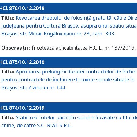
HCL 876/10.12.2019
Titlu:
Revocarea dreptului de folosinţă gratuită, către Dire
Judeţeană pentru Cultură Braşov, asupra unui spaţiu situa
Braşov, str. Mihail Kogălniceanu nr. 23, cam. 303.
Observații :
Încetează aplicabilitatea H.C.L. nr. 137/2019.
HCL 875/10.12.2019
Titlu:
Aprobarea prelungirii duratei contractelor de închir
pentru contractele de închiriere locuinţe sociale situate în
Braşov, str. Zizinului nr. 144.
HCL 874/10.12.2019
Titlu:
Stabilirea cotelor părți din sumele încasate cu titlu d
chirie, de către S.C. RIAL S.R.L.