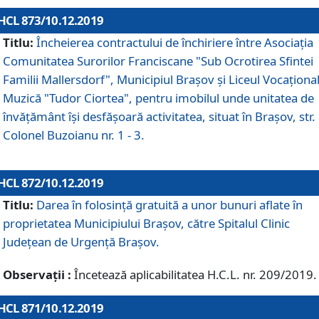
HCL 873/10.12.2019
Titlu:
Încheierea contractului de închiriere între Asociația
Comunitatea Surorilor Franciscane "Sub Ocrotirea Sfintei
Familii Mallersdorf", Municipiul Braşov şi Liceul Vocaționa
Muzică "Tudor Ciortea", pentru imobilul unde unitatea de
învățământ îşi desfăşoară activitatea, situat în Braşov, str.
Colonel Buzoianu nr. 1 - 3.
HCL 872/10.12.2019
Titlu:
Darea în folosinţă gratuită a unor bunuri aflate în
proprietatea Municipiului Braşov, către Spitalul Clinic
Judeţean de Urgenţă Braşov.
Observații :
Încetează aplicabilitatea H.C.L. nr. 209/2019.
HCL 871/10.12.2019