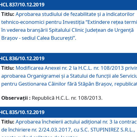
HCL 837/10.12.2019
Titlu:
Aprobarea studiului de fezabilitate și a indicatorilor
tehnico-economici pentru Investiția “Extindere rețea term
în vederea branșării Spitalului Clinic Județean de Urgență
Brașov - sediul Calea București”.
HCL 836/10.12.2019
Titlu:
Modificarea Anexei nr. 2 la H.C.L. nr. 108/2013 priv
aprobarea Organigramei şi a Statului de funcții ale Serviciu
pentru Gestionarea Câinilor fără Stăpân Brașov, republica
Observații :
Republică H.C.L. nr. 108/2013.
HCL 835/10.12.2019
Titlu:
Aprobarea încheierii actului adițional nr. 3 la contrac
de închiriere nr. 2/24.03.2017, cu S.C. STUPINIREZ S.R.L.,