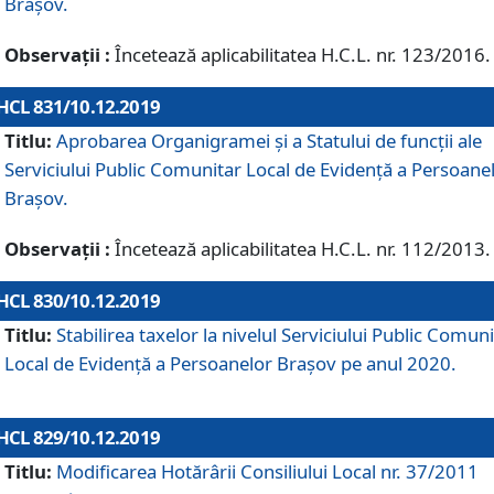
Brașov.
Observații :
Încetează aplicabilitatea H.C.L. nr. 123/2016.
HCL 831/10.12.2019
Titlu:
Aprobarea Organigramei și a Statului de funcții ale
Serviciului Public Comunitar Local de Evidență a Persoane
Brașov.
Observații :
Încetează aplicabilitatea H.C.L. nr. 112/2013.
HCL 830/10.12.2019
Titlu:
Stabilirea taxelor la nivelul Serviciului Public Comun
Local de Evidenţă a Persoanelor Braşov pe anul 2020.
HCL 829/10.12.2019
Titlu:
Modificarea Hotărârii Consiliului Local nr. 37/2011