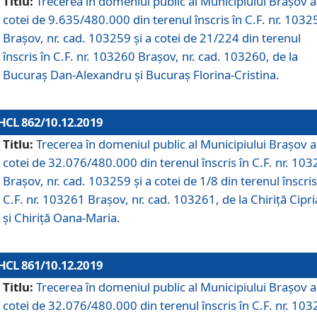
Titlu:
Trecerea în domeniul public al Municipiului Braşov a
cotei de 9.635/480.000 din terenul înscris în C.F. nr. 1032
Brașov, nr. cad. 103259 și a cotei de 21/224 din terenul
înscris în C.F. nr. 103260 Brașov, nr. cad. 103260, de la
Bucuraș Dan-Alexandru și Bucuraș Florina-Cristina.
HCL 862/10.12.2019
Titlu:
Trecerea în domeniul public al Municipiului Braşov a
cotei de 32.076/480.000 din terenul înscris în C.F. nr. 10
Brașov, nr. cad. 103259 și a cotei de 1/8 din terenul înscris
C.F. nr. 103261 Brașov, nr. cad. 103261, de la Chiriță Cipr
și Chiriță Oana-Maria.
HCL 861/10.12.2019
Titlu:
Trecerea în domeniul public al Municipiului Braşov a
cotei de 32.076/480.000 din terenul înscris în C.F. nr. 10