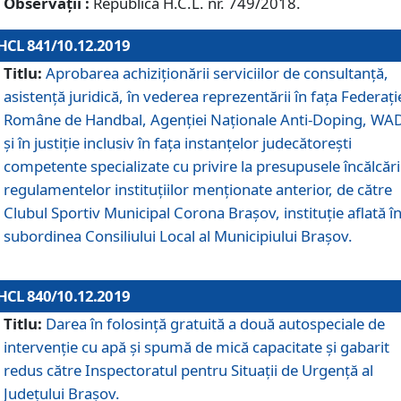
Observații :
Republică H.C.L. nr. 749/2018.
HCL 841/10.12.2019
Titlu:
Aprobarea achiziționării serviciilor de consultanță,
asistență juridică, în vederea reprezentării în fața Federați
Române de Handbal, Agenției Naționale Anti-Doping, WA
și în justiție inclusiv în fața instanțelor judecătorești
competente specializate cu privire la presupusele încălcări
regulamentelor instituțiilor menționate anterior, de către
Clubul Sportiv Municipal Corona Braşov, instituție aflată î
subordinea Consiliului Local al Municipiului Brașov.
HCL 840/10.12.2019
Titlu:
Darea în folosință gratuită a două autospeciale de
intervenție cu apă și spumă de mică capacitate și gabarit
redus către Inspectoratul pentru Situaţii de Urgenţă al
Judeţului Brașov.