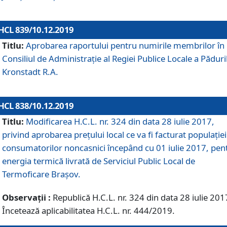
HCL 839/10.12.2019
Titlu:
Aprobarea raportului pentru numirile membrilor în
Consiliul de Administraţie al Regiei Publice Locale a Păduri
Kronstadt R.A.
HCL 838/10.12.2019
Titlu:
Modificarea H.C.L. nr. 324 din data 28 iulie 2017,
privind aprobarea preţului local ce va fi facturat populaţiei
consumatorilor noncasnici începând cu 01 iulie 2017, pen
energia termică livrată de Serviciul Public Local de
Termoficare Braşov.
Observații :
Republică H.C.L. nr. 324 din data 28 iulie 201
Încetează aplicabilitatea H.C.L. nr. 444/2019.