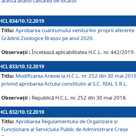
acesta având calitatea de locator.
HCL 834/10.12.2019
Titlu:
Aprobarea cuantumului veniturilor proprii aferente
Grădinii Zoologice Braşov pe anul 2020.
Observații :
Încetează aplicabilitatea H.C.L. nr. 442/2019.
HCL 833/10.12.2019
Titlu:
Modificarea Anexei la H.C.L. nr. 252 din 30 mai 201
privind aprobarea Actului constitutiv al S.C. RIAL S.R.L.
Observații :
Republică H.C.L. nr. 252 din 30 mai 2018.
HCL 832/10.12.2019
Titlu:
Aprobarea Regulamentului de Organizare și
Funcționare al Serviciului Public de Administrare Creșe