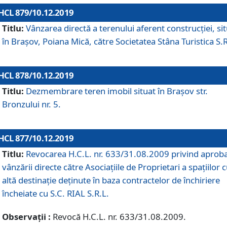
HCL 879/10.12.2019
Titlu:
Vânzarea directă a terenului aferent construcției, si
în Brașov, Poiana Mică, către Societatea Stâna Turistica S.R
HCL 878/10.12.2019
Titlu:
Dezmembrare teren imobil situat în Brașov str.
Bronzului nr. 5.
HCL 877/10.12.2019
Titlu:
Revocarea H.C.L. nr. 633/31.08.2009 privind aprob
vânzării directe către Asociațiile de Proprietari a spațiilor 
altă destinație deținute în baza contractelor de închiriere
încheiate cu S.C. RIAL S.R.L.
Observații :
Revocă H.C.L. nr. 633/31.08.2009.