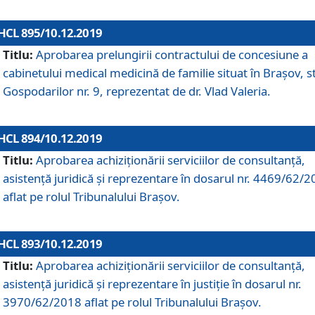
HCL 895/10.12.2019
Titlu:
Aprobarea prelungirii contractului de concesiune a
cabinetului medical medicină de familie situat în Braşov, st
Gospodarilor nr. 9, reprezentat de dr. Vlad Valeria.
HCL 894/10.12.2019
Titlu:
Aprobarea achiziţionării serviciilor de consultanţă,
asistenţă juridică şi reprezentare în dosarul nr. 4469/62/
aflat pe rolul Tribunalului Braşov.
HCL 893/10.12.2019
Titlu:
Aprobarea achiziţionării serviciilor de consultanţă,
asistenţă juridică şi reprezentare în justiţie în dosarul nr.
3970/62/2018 aflat pe rolul Tribunalului Braşov.