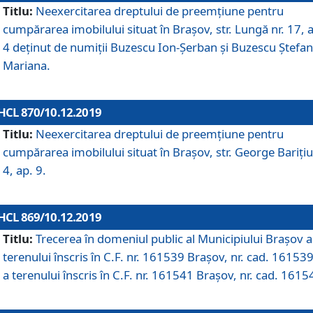
Titlu:
Neexercitarea dreptului de preemţiune pentru
cumpărarea imobilului situat în Braşov, str. Lungă nr. 17, 
4 deţinut de numiţii Buzescu Ion-Şerban și Buzescu Ştefan
Mariana.
HCL 870/10.12.2019
Titlu:
Neexercitarea dreptului de preemţiune pentru
cumpărarea imobilului situat în Braşov, str. George Bariţiu
4, ap. 9.
HCL 869/10.12.2019
Titlu:
Trecerea în domeniul public al Municipiului Braşov a
terenului înscris în C.F. nr. 161539 Brașov, nr. cad. 161539
a terenului înscris în C.F. nr. 161541 Brașov, nr. cad. 1615