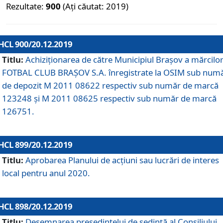
Rezultate:
900
(Ați căutat: 2019)
HCL 900/20.12.2019
Titlu:
Achiziționarea de către Municipiul Brașov a mărcilo
FOTBAL CLUB BRAȘOV S.A. înregistrate la OSIM sub num
de depozit M 2011 08622 respectiv sub număr de marcă
123248 și M 2011 08625 respectiv sub număr de marcă
126751.
HCL 899/20.12.2019
Titlu:
Aprobarea Planului de acţiuni sau lucrări de interes
local pentru anul 2020.
HCL 898/20.12.2019
Titlu:
Desemnarea preşedintelui de şedinţă al Consiliului