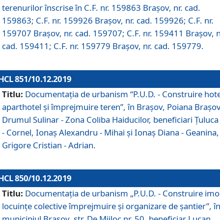
terenurilor înscrise în C.F. nr. 159863 Brașov, nr. cad.
159863; C.F. nr. 159926 Brașov, nr. cad. 159926; C.F. nr.
159707 Brașov, nr. cad. 159707; C.F. nr. 159411 Brașov, n
cad. 159411; C.F. nr. 159779 Brașov, nr. cad. 159779.
HCL 851/10.12.2019
Titlu:
Documentaţia de urbanism “P.U.D. - Construire hote
aparthotel şi împrejmuire teren”, în Braşov, Poiana Braşov
Drumul Sulinar - Zona Coliba Haiducilor, beneficiari Ţuluca
- Cornel, Ionaş Alexandru - Mihai şi Ionaş Diana - Geanina,
Grigore Cristian - Adrian.
HCL 850/10.12.2019
Titlu:
Documentaţia de urbanism „P.U.D. - Construire imo
locuințe colective împrejmuire și organizare de șantier”, î
municipiul Braşov, str. De Mijloc nr. 50, beneficiar Lucan