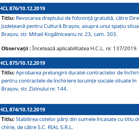
HCL 876/10.12.2019
Titlu:
Revocarea dreptului de folosinţă gratuită, către Dire
Judeţeană pentru Cultură Braşov, asupra unui spaţiu situa
Braşov, str. Mihail Kogălniceanu nr. 23, cam. 303.
Observații :
Încetează aplicabilitatea H.C.L. nr. 137/2019.
HCL 875/10.12.2019
Titlu:
Aprobarea prelungirii duratei contractelor de închir
pentru contractele de închiriere locuinţe sociale situate în
Braşov, str. Zizinului nr. 144.
HCL 874/10.12.2019
Titlu:
Stabilirea cotelor părți din sumele încasate cu titlu d
chirie, de către S.C. RIAL S.R.L.