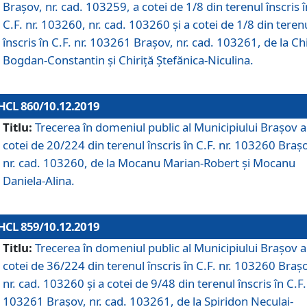
Brașov, nr. cad. 103259, a cotei de 1/8 din terenul înscris î
C.F. nr. 103260, nr. cad. 103260 și a cotei de 1/8 din teren
înscris în C.F. nr. 103261 Brașov, nr. cad. 103261, de la Chi
Bogdan-Constantin și Chiriță Ștefănica-Niculina.
HCL 860/10.12.2019
Titlu:
Trecerea în domeniul public al Municipiului Braşov a
cotei de 20/224 din terenul înscris în C.F. nr. 103260 Braș
nr. cad. 103260, de la Mocanu Marian-Robert și Mocanu
Daniela-Alina.
HCL 859/10.12.2019
Titlu:
Trecerea în domeniul public al Municipiului Braşov a
cotei de 36/224 din terenul înscris în C.F. nr. 103260 Braș
nr. cad. 103260 și a cotei de 9/48 din terenul înscris în C.F.
103261 Brașov, nr. cad. 103261, de la Spiridon Neculai-