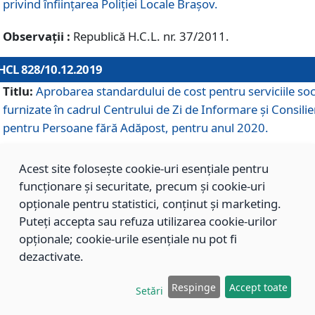
privind înființarea Poliției Locale Brașov.
Observații :
Republică H.C.L. nr. 37/2011.
HCL 828/10.12.2019
Titlu:
Aprobarea standardului de cost pentru serviciile soc
furnizate în cadrul Centrului de Zi de Informare și Consilie
pentru Persoane fără Adăpost, pentru anul 2020.
Acest site folosește cookie-uri esențiale pentru
HCL 827/10.12.2019
funcționare și securitate, precum și cookie-uri
Titlu:
Aprobarea standardului de cost pentru serviciile soc
opționale pentru statistici, conținut și marketing.
furnizate în cadrul Centrului Rezidențial pentru Persoane 
Puteți accepta sau refuza utilizarea cookie-urilor
Adăpost, pentru anul 2020.
opționale; cookie-urile esențiale nu pot fi
dezactivate.
HCL 826/10.12.2019
Respinge
Accept toate
Setări
Titlu:
Aprobarea standardului de cost pentru serviciile soc