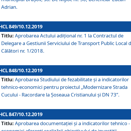
Adrian.
HCL 849/10.12.2019
Titlu:
Aprobarea Actului adiţional nr. 1 la Contractul de
Delegare a Gestiunii Serviciului de Transport Public Local 
Călători nr. 1/2018.
HCL 848/10.12.2019
Titlu:
Aprobarea Studiului de fezabilitate şi a indicatorilor
tehnico-economici pentru proiectul „Modernizare Strada
Cucului - Racordare la Șoseaua Cristianului și DN 73”.
HCL 847/10.12.2019
Titlu:
Aprobarea documentației și a indicatorilor tehnico -
economici aferenți realizării obiectivului de investiții