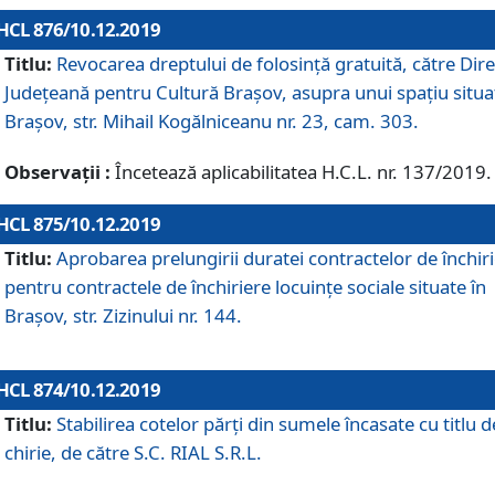
HCL 876/10.12.2019
Titlu:
Revocarea dreptului de folosinţă gratuită, către Dire
Judeţeană pentru Cultură Braşov, asupra unui spaţiu situa
Braşov, str. Mihail Kogălniceanu nr. 23, cam. 303.
Observații :
Încetează aplicabilitatea H.C.L. nr. 137/2019.
HCL 875/10.12.2019
Titlu:
Aprobarea prelungirii duratei contractelor de închir
pentru contractele de închiriere locuinţe sociale situate în
Braşov, str. Zizinului nr. 144.
HCL 874/10.12.2019
Titlu:
Stabilirea cotelor părți din sumele încasate cu titlu d
chirie, de către S.C. RIAL S.R.L.