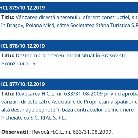
HCL 879/10.12.2019
Titlu:
Vânzarea directă a terenului aferent construcției, si
în Brașov, Poiana Mică, către Societatea Stâna Turistica S.R
HCL 878/10.12.2019
Titlu:
Dezmembrare teren imobil situat în Brașov str.
Bronzului nr. 5.
HCL 877/10.12.2019
Titlu:
Revocarea H.C.L. nr. 633/31.08.2009 privind aprob
vânzării directe către Asociațiile de Proprietari a spațiilor 
altă destinație deținute în baza contractelor de închiriere
încheiate cu S.C. RIAL S.R.L.
Observații :
Revocă H.C.L. nr. 633/31.08.2009.