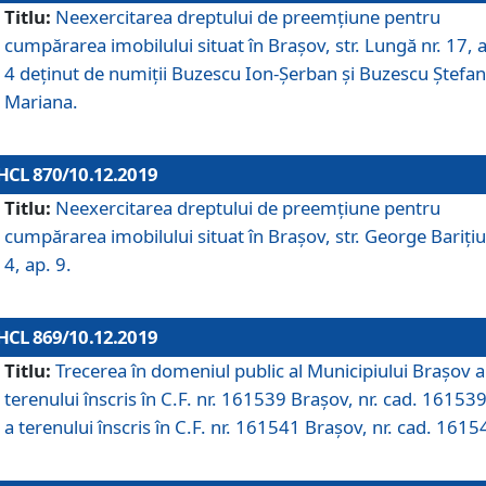
Titlu:
Neexercitarea dreptului de preemţiune pentru
cumpărarea imobilului situat în Braşov, str. Lungă nr. 17, 
4 deţinut de numiţii Buzescu Ion-Şerban și Buzescu Ştefan
Mariana.
HCL 870/10.12.2019
Titlu:
Neexercitarea dreptului de preemţiune pentru
cumpărarea imobilului situat în Braşov, str. George Bariţiu
4, ap. 9.
HCL 869/10.12.2019
Titlu:
Trecerea în domeniul public al Municipiului Braşov a
terenului înscris în C.F. nr. 161539 Brașov, nr. cad. 161539
a terenului înscris în C.F. nr. 161541 Brașov, nr. cad. 1615