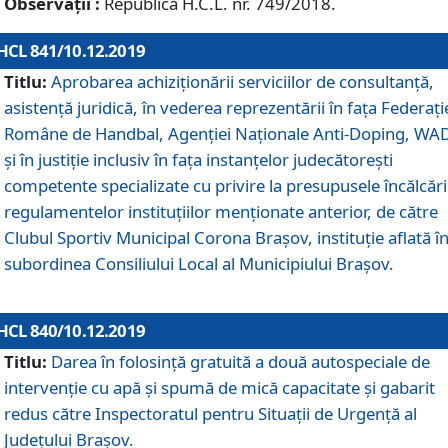
Observații :
Republică H.C.L. nr. 749/2018.
HCL 841/10.12.2019
Titlu:
Aprobarea achiziționării serviciilor de consultanță,
asistență juridică, în vederea reprezentării în fața Federați
Române de Handbal, Agenției Naționale Anti-Doping, WA
și în justiție inclusiv în fața instanțelor judecătorești
competente specializate cu privire la presupusele încălcări
regulamentelor instituțiilor menționate anterior, de către
Clubul Sportiv Municipal Corona Braşov, instituție aflată î
subordinea Consiliului Local al Municipiului Brașov.
HCL 840/10.12.2019
Titlu:
Darea în folosință gratuită a două autospeciale de
intervenție cu apă și spumă de mică capacitate și gabarit
redus către Inspectoratul pentru Situaţii de Urgenţă al
Judeţului Brașov.