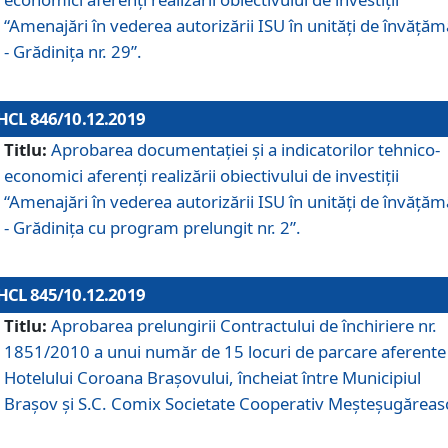
“Amenajări în vederea autorizării ISU în unități de învăță
- Grădinița nr. 29”.
HCL 846/10.12.2019
Titlu:
Aprobarea documentației și a indicatorilor tehnico-
economici aferenți realizării obiectivului de investiții
“Amenajări în vederea autorizării ISU în unități de învăță
- Grădinița cu program prelungit nr. 2”.
HCL 845/10.12.2019
Titlu:
Aprobarea prelungirii Contractului de închiriere nr.
1851/2010 a unui număr de 15 locuri de parcare aferente
Hotelului Coroana Brașovului, încheiat între Municipiul
Braşov şi S.C. Comix Societate Cooperativ Meşteşugăreas