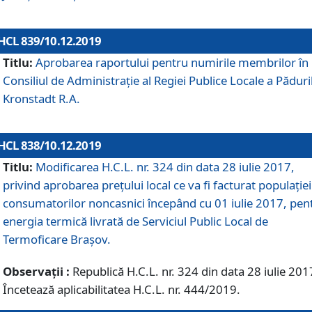
HCL 839/10.12.2019
Titlu:
Aprobarea raportului pentru numirile membrilor în
Consiliul de Administraţie al Regiei Publice Locale a Păduri
Kronstadt R.A.
HCL 838/10.12.2019
Titlu:
Modificarea H.C.L. nr. 324 din data 28 iulie 2017,
privind aprobarea preţului local ce va fi facturat populaţiei
consumatorilor noncasnici începând cu 01 iulie 2017, pen
energia termică livrată de Serviciul Public Local de
Termoficare Braşov.
Observații :
Republică H.C.L. nr. 324 din data 28 iulie 201
Încetează aplicabilitatea H.C.L. nr. 444/2019.