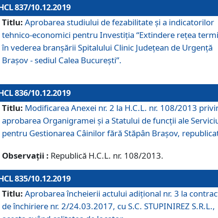
HCL 837/10.12.2019
Titlu:
Aprobarea studiului de fezabilitate și a indicatorilor
tehnico-economici pentru Investiția “Extindere rețea term
în vederea branșării Spitalului Clinic Județean de Urgență
Brașov - sediul Calea București”.
HCL 836/10.12.2019
Titlu:
Modificarea Anexei nr. 2 la H.C.L. nr. 108/2013 priv
aprobarea Organigramei şi a Statului de funcții ale Serviciu
pentru Gestionarea Câinilor fără Stăpân Brașov, republica
Observații :
Republică H.C.L. nr. 108/2013.
HCL 835/10.12.2019
Titlu:
Aprobarea încheierii actului adițional nr. 3 la contrac
de închiriere nr. 2/24.03.2017, cu S.C. STUPINIREZ S.R.L.,