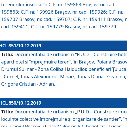
terenurilor înscrise în C.F. nr. 159863 Brașov, nr. cad.
159863; C.F. nr. 159926 Brașov, nr. cad. 159926; C.F. nr.
159707 Brașov, nr. cad. 159707; C.F. nr. 159411 Brașov, n
cad. 159411; C.F. nr. 159779 Brașov, nr. cad. 159779.
HCL 851/10.12.2019
Titlu:
Documentaţia de urbanism “P.U.D. - Construire hote
aparthotel şi împrejmuire teren”, în Braşov, Poiana Braşov
Drumul Sulinar - Zona Coliba Haiducilor, beneficiari Ţuluca
- Cornel, Ionaş Alexandru - Mihai şi Ionaş Diana - Geanina,
Grigore Cristian - Adrian.
HCL 850/10.12.2019
Titlu:
Documentaţia de urbanism „P.U.D. - Construire imo
locuințe colective împrejmuire și organizare de șantier”, î
municipiul Braşov, str. De Mijloc nr. 50, beneficiar Lucan