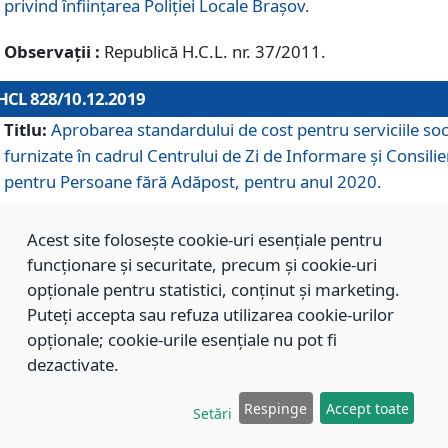
privind înființarea Poliției Locale Brașov.
Observații :
Republică H.C.L. nr. 37/2011.
HCL 828/10.12.2019
Titlu:
Aprobarea standardului de cost pentru serviciile soc
furnizate în cadrul Centrului de Zi de Informare și Consilie
pentru Persoane fără Adăpost, pentru anul 2020.
Acest site folosește cookie-uri esențiale pentru
HCL 827/10.12.2019
funcționare și securitate, precum și cookie-uri
Titlu:
Aprobarea standardului de cost pentru serviciile soc
opționale pentru statistici, conținut și marketing.
furnizate în cadrul Centrului Rezidențial pentru Persoane 
Puteți accepta sau refuza utilizarea cookie-urilor
Adăpost, pentru anul 2020.
opționale; cookie-urile esențiale nu pot fi
dezactivate.
HCL 826/10.12.2019
Respinge
Accept toate
Setări
Titlu:
Aprobarea standardului de cost pentru serviciile soc