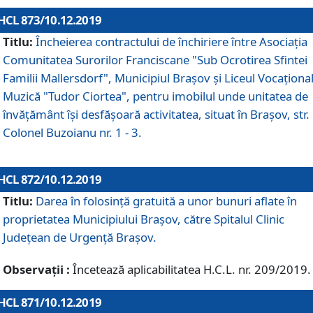
HCL 873/10.12.2019
Titlu:
Încheierea contractului de închiriere între Asociația
Comunitatea Surorilor Franciscane "Sub Ocrotirea Sfintei
Familii Mallersdorf", Municipiul Braşov şi Liceul Vocaționa
Muzică "Tudor Ciortea", pentru imobilul unde unitatea de
învățământ îşi desfăşoară activitatea, situat în Braşov, str.
Colonel Buzoianu nr. 1 - 3.
HCL 872/10.12.2019
Titlu:
Darea în folosinţă gratuită a unor bunuri aflate în
proprietatea Municipiului Braşov, către Spitalul Clinic
Judeţean de Urgenţă Braşov.
Observații :
Încetează aplicabilitatea H.C.L. nr. 209/2019.
HCL 871/10.12.2019