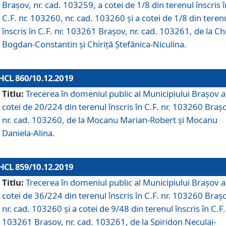
Brașov, nr. cad. 103259, a cotei de 1/8 din terenul înscris î
C.F. nr. 103260, nr. cad. 103260 și a cotei de 1/8 din teren
înscris în C.F. nr. 103261 Brașov, nr. cad. 103261, de la Chi
Bogdan-Constantin și Chiriță Ștefănica-Niculina.
HCL 860/10.12.2019
Titlu:
Trecerea în domeniul public al Municipiului Braşov a
cotei de 20/224 din terenul înscris în C.F. nr. 103260 Braș
nr. cad. 103260, de la Mocanu Marian-Robert și Mocanu
Daniela-Alina.
HCL 859/10.12.2019
Titlu:
Trecerea în domeniul public al Municipiului Braşov a
cotei de 36/224 din terenul înscris în C.F. nr. 103260 Braș
nr. cad. 103260 și a cotei de 9/48 din terenul înscris în C.F.
103261 Brașov, nr. cad. 103261, de la Spiridon Neculai-