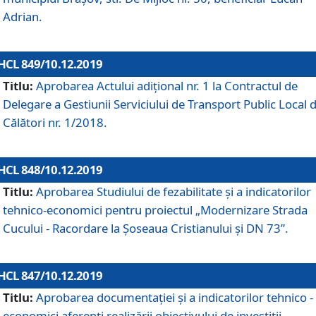
Adrian.
HCL 849/10.12.2019
Titlu:
Aprobarea Actului adiţional nr. 1 la Contractul de
Delegare a Gestiunii Serviciului de Transport Public Local 
Călători nr. 1/2018.
HCL 848/10.12.2019
Titlu:
Aprobarea Studiului de fezabilitate şi a indicatorilor
tehnico-economici pentru proiectul „Modernizare Strada
Cucului - Racordare la Șoseaua Cristianului și DN 73”.
HCL 847/10.12.2019
Titlu:
Aprobarea documentației și a indicatorilor tehnico -
economici aferenți realizării obiectivului de investiții