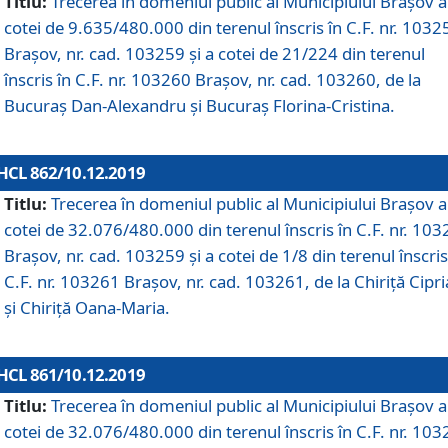
Titlu:
Trecerea în domeniul public al Municipiului Braşov a
cotei de 9.635/480.000 din terenul înscris în C.F. nr. 1032
Brașov, nr. cad. 103259 și a cotei de 21/224 din terenul
înscris în C.F. nr. 103260 Brașov, nr. cad. 103260, de la
Bucuraș Dan-Alexandru și Bucuraș Florina-Cristina.
HCL 862/10.12.2019
Titlu:
Trecerea în domeniul public al Municipiului Braşov a
cotei de 32.076/480.000 din terenul înscris în C.F. nr. 10
Brașov, nr. cad. 103259 și a cotei de 1/8 din terenul înscris
C.F. nr. 103261 Brașov, nr. cad. 103261, de la Chiriță Cipr
și Chiriță Oana-Maria.
HCL 861/10.12.2019
Titlu:
Trecerea în domeniul public al Municipiului Braşov a
cotei de 32.076/480.000 din terenul înscris în C.F. nr. 10