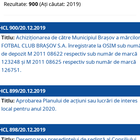
Rezultate:
900
(Ați căutat: 2019)
HCL 900/20.12.2019
Titlu:
Achiziționarea de către Municipiul Brașov a mărcilo
FOTBAL CLUB BRAȘOV S.A. înregistrate la OSIM sub num
de depozit M 2011 08622 respectiv sub număr de marcă
123248 și M 2011 08625 respectiv sub număr de marcă
126751.
HCL 899/20.12.2019
Titlu:
Aprobarea Planului de acţiuni sau lucrări de interes
local pentru anul 2020.
HCL 898/20.12.2019
Titlu:
Desemnarea preşedintelui de şedinţă al Consiliului