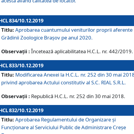
acesta având calitatea de locator.
HCL 834/10.12.2019
Titlu:
Aprobarea cuantumului veniturilor proprii aferente
Grădinii Zoologice Braşov pe anul 2020.
Observații :
Încetează aplicabilitatea H.C.L. nr. 442/2019.
HCL 833/10.12.2019
Titlu:
Modificarea Anexei la H.C.L. nr. 252 din 30 mai 201
privind aprobarea Actului constitutiv al S.C. RIAL S.R.L.
Observații :
Republică H.C.L. nr. 252 din 30 mai 2018.
HCL 832/10.12.2019
Titlu:
Aprobarea Regulamentului de Organizare și
Funcționare al Serviciului Public de Administrare Creșe