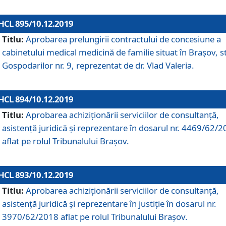
HCL 895/10.12.2019
Titlu:
Aprobarea prelungirii contractului de concesiune a
cabinetului medical medicină de familie situat în Braşov, st
Gospodarilor nr. 9, reprezentat de dr. Vlad Valeria.
HCL 894/10.12.2019
Titlu:
Aprobarea achiziţionării serviciilor de consultanţă,
asistenţă juridică şi reprezentare în dosarul nr. 4469/62/
aflat pe rolul Tribunalului Braşov.
HCL 893/10.12.2019
Titlu:
Aprobarea achiziţionării serviciilor de consultanţă,
asistenţă juridică şi reprezentare în justiţie în dosarul nr.
3970/62/2018 aflat pe rolul Tribunalului Braşov.