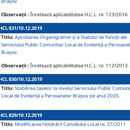
Brașov.
Observații :
Încetează aplicabilitatea H.C.L. nr. 123/2016.
HCL 831/10.12.2019
Titlu:
Aprobarea Organigramei și a Statului de funcții ale
Serviciului Public Comunitar Local de Evidență a Persoane
Brașov.
Observații :
Încetează aplicabilitatea H.C.L. nr. 112/2013.
HCL 830/10.12.2019
Titlu:
Stabilirea taxelor la nivelul Serviciului Public Comun
Local de Evidenţă a Persoanelor Braşov pe anul 2020.
HCL 829/10.12.2019
Titlu:
Modificarea Hotărârii Consiliului Local nr. 37/2011