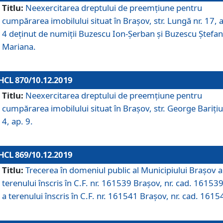
Titlu:
Neexercitarea dreptului de preemţiune pentru
cumpărarea imobilului situat în Braşov, str. Lungă nr. 17, 
4 deţinut de numiţii Buzescu Ion-Şerban și Buzescu Ştefan
Mariana.
HCL 870/10.12.2019
Titlu:
Neexercitarea dreptului de preemţiune pentru
cumpărarea imobilului situat în Braşov, str. George Bariţiu
4, ap. 9.
HCL 869/10.12.2019
Titlu:
Trecerea în domeniul public al Municipiului Braşov a
terenului înscris în C.F. nr. 161539 Brașov, nr. cad. 161539
a terenului înscris în C.F. nr. 161541 Brașov, nr. cad. 1615