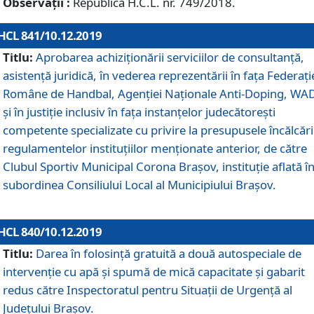
Observații :
Republică H.C.L. nr. 749/2018.
HCL 841/10.12.2019
Titlu:
Aprobarea achiziționării serviciilor de consultanță,
asistență juridică, în vederea reprezentării în fața Federați
Române de Handbal, Agenției Naționale Anti-Doping, WA
și în justiție inclusiv în fața instanțelor judecătorești
competente specializate cu privire la presupusele încălcări
regulamentelor instituțiilor menționate anterior, de către
Clubul Sportiv Municipal Corona Braşov, instituție aflată î
subordinea Consiliului Local al Municipiului Brașov.
HCL 840/10.12.2019
Titlu:
Darea în folosință gratuită a două autospeciale de
intervenție cu apă și spumă de mică capacitate și gabarit
redus către Inspectoratul pentru Situaţii de Urgenţă al
Judeţului Brașov.