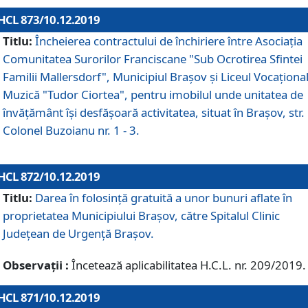
HCL 873/10.12.2019
Titlu:
Încheierea contractului de închiriere între Asociația
Comunitatea Surorilor Franciscane "Sub Ocrotirea Sfintei
Familii Mallersdorf", Municipiul Braşov şi Liceul Vocaționa
Muzică "Tudor Ciortea", pentru imobilul unde unitatea de
învățământ îşi desfăşoară activitatea, situat în Braşov, str.
Colonel Buzoianu nr. 1 - 3.
HCL 872/10.12.2019
Titlu:
Darea în folosinţă gratuită a unor bunuri aflate în
proprietatea Municipiului Braşov, către Spitalul Clinic
Judeţean de Urgenţă Braşov.
Observații :
Încetează aplicabilitatea H.C.L. nr. 209/2019.
HCL 871/10.12.2019