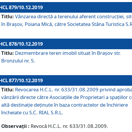
HCL 879/10.12.2019
Titlu:
Vânzarea directă a terenului aferent construcției, si
în Brașov, Poiana Mică, către Societatea Stâna Turistica S.R
HCL 878/10.12.2019
Titlu:
Dezmembrare teren imobil situat în Brașov str.
Bronzului nr. 5.
HCL 877/10.12.2019
Titlu:
Revocarea H.C.L. nr. 633/31.08.2009 privind aprob
vânzării directe către Asociațiile de Proprietari a spațiilor 
altă destinație deținute în baza contractelor de închiriere
încheiate cu S.C. RIAL S.R.L.
Observații :
Revocă H.C.L. nr. 633/31.08.2009.