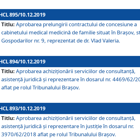
HCL 895/10.12.2019
Titlu:
Aprobarea prelungirii contractului de concesiune a
cabinetului medical medicină de familie situat în Braşov, st
Gospodarilor nr. 9, reprezentat de dr. Vlad Valeria.
HCL 894/10.12.2019
Titlu:
Aprobarea achiziţionării serviciilor de consultanţă,
asistenţă juridică şi reprezentare în dosarul nr. 4469/62/
aflat pe rolul Tribunalului Braşov.
HCL 893/10.12.2019
Titlu:
Aprobarea achiziţionării serviciilor de consultanţă,
asistenţă juridică şi reprezentare în justiţie în dosarul nr.
3970/62/2018 aflat pe rolul Tribunalului Braşov.