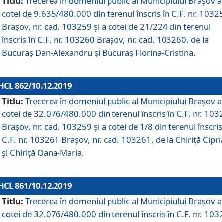
Titlu:
Trecerea în domeniul public al Municipiului Braşov a
cotei de 9.635/480.000 din terenul înscris în C.F. nr. 1032
Brașov, nr. cad. 103259 și a cotei de 21/224 din terenul
înscris în C.F. nr. 103260 Brașov, nr. cad. 103260, de la
Bucuraș Dan-Alexandru și Bucuraș Florina-Cristina.
HCL 862/10.12.2019
Titlu:
Trecerea în domeniul public al Municipiului Braşov a
cotei de 32.076/480.000 din terenul înscris în C.F. nr. 10
Brașov, nr. cad. 103259 și a cotei de 1/8 din terenul înscris
C.F. nr. 103261 Brașov, nr. cad. 103261, de la Chiriță Cipr
și Chiriță Oana-Maria.
HCL 861/10.12.2019
Titlu:
Trecerea în domeniul public al Municipiului Braşov a
cotei de 32.076/480.000 din terenul înscris în C.F. nr. 10