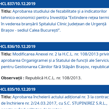
HCL 837/10.12.2019
Titlu:
Aprobarea studiului de fezabilitate și a indicatorilor
tehnico-economici pentru Investiția “Extindere rețea term
în vederea branșării Spitalului Clinic Județean de Urgență
Brașov - sediul Calea București”.
HCL 836/10.12.2019
Titlu:
Modificarea Anexei nr. 2 la H.C.L. nr. 108/2013 priv
aprobarea Organigramei şi a Statului de funcții ale Serviciu
pentru Gestionarea Câinilor fără Stăpân Brașov, republica
Observații :
Republică H.C.L. nr. 108/2013.
HCL 835/10.12.2019
Titlu:
Aprobarea încheierii actului adițional nr. 3 la contrac
de închiriere nr. 2/24.03.2017, cu S.C. STUPINIREZ S.R.L.,