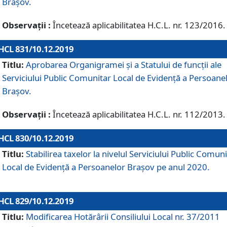
Brașov.
Observații :
Încetează aplicabilitatea H.C.L. nr. 123/2016.
HCL 831/10.12.2019
Titlu:
Aprobarea Organigramei și a Statului de funcții ale
Serviciului Public Comunitar Local de Evidență a Persoane
Brașov.
Observații :
Încetează aplicabilitatea H.C.L. nr. 112/2013.
HCL 830/10.12.2019
Titlu:
Stabilirea taxelor la nivelul Serviciului Public Comun
Local de Evidenţă a Persoanelor Braşov pe anul 2020.
HCL 829/10.12.2019
Titlu:
Modificarea Hotărârii Consiliului Local nr. 37/2011