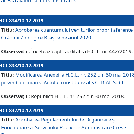
acesta având calitatea de locator.
HCL 834/10.12.2019
Titlu:
Aprobarea cuantumului veniturilor proprii aferente
Grădinii Zoologice Braşov pe anul 2020.
Observații :
Încetează aplicabilitatea H.C.L. nr. 442/2019.
HCL 833/10.12.2019
Titlu:
Modificarea Anexei la H.C.L. nr. 252 din 30 mai 201
privind aprobarea Actului constitutiv al S.C. RIAL S.R.L.
Observații :
Republică H.C.L. nr. 252 din 30 mai 2018.
HCL 832/10.12.2019
Titlu:
Aprobarea Regulamentului de Organizare și
Funcționare al Serviciului Public de Administrare Creșe