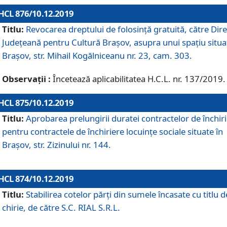
HCL 876/10.12.2019
Titlu:
Revocarea dreptului de folosinţă gratuită, către Dire
Judeţeană pentru Cultură Braşov, asupra unui spaţiu situa
Braşov, str. Mihail Kogălniceanu nr. 23, cam. 303.
Observații :
Încetează aplicabilitatea H.C.L. nr. 137/2019.
HCL 875/10.12.2019
Titlu:
Aprobarea prelungirii duratei contractelor de închir
pentru contractele de închiriere locuinţe sociale situate în
Braşov, str. Zizinului nr. 144.
HCL 874/10.12.2019
Titlu:
Stabilirea cotelor părți din sumele încasate cu titlu d
chirie, de către S.C. RIAL S.R.L.