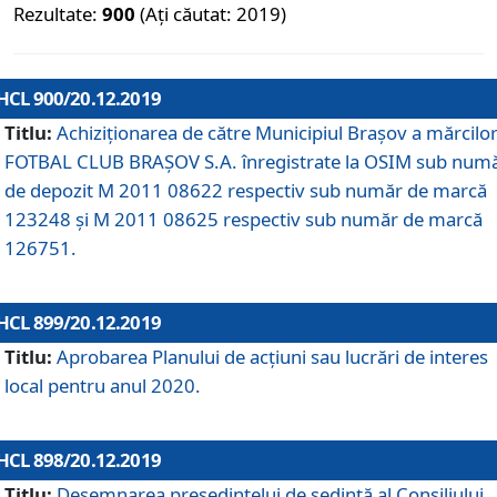
Rezultate:
900
(Ați căutat: 2019)
HCL 900/20.12.2019
Titlu:
Achiziționarea de către Municipiul Brașov a mărcilo
FOTBAL CLUB BRAȘOV S.A. înregistrate la OSIM sub num
de depozit M 2011 08622 respectiv sub număr de marcă
123248 și M 2011 08625 respectiv sub număr de marcă
126751.
HCL 899/20.12.2019
Titlu:
Aprobarea Planului de acţiuni sau lucrări de interes
local pentru anul 2020.
HCL 898/20.12.2019
Titlu:
Desemnarea preşedintelui de şedinţă al Consiliului