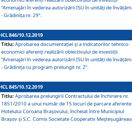
“Amenajări în vederea autorizării ISU în unități de învăță
- Grădinița nr. 29”.
HCL 846/10.12.2019
Titlu:
Aprobarea documentației și a indicatorilor tehnico-
economici aferenți realizării obiectivului de investiții
“Amenajări în vederea autorizării ISU în unități de învăță
- Grădinița cu program prelungit nr. 2”.
HCL 845/10.12.2019
Titlu:
Aprobarea prelungirii Contractului de închiriere nr.
1851/2010 a unui număr de 15 locuri de parcare aferente
Hotelului Coroana Brașovului, încheiat între Municipiul
Braşov şi S.C. Comix Societate Cooperativ Meşteşugăreas