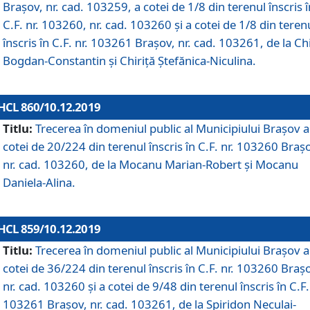
Brașov, nr. cad. 103259, a cotei de 1/8 din terenul înscris î
C.F. nr. 103260, nr. cad. 103260 și a cotei de 1/8 din teren
înscris în C.F. nr. 103261 Brașov, nr. cad. 103261, de la Chi
Bogdan-Constantin și Chiriță Ștefănica-Niculina.
HCL 860/10.12.2019
Titlu:
Trecerea în domeniul public al Municipiului Braşov a
cotei de 20/224 din terenul înscris în C.F. nr. 103260 Braș
nr. cad. 103260, de la Mocanu Marian-Robert și Mocanu
Daniela-Alina.
HCL 859/10.12.2019
Titlu:
Trecerea în domeniul public al Municipiului Braşov a
cotei de 36/224 din terenul înscris în C.F. nr. 103260 Braș
nr. cad. 103260 și a cotei de 9/48 din terenul înscris în C.F.
103261 Brașov, nr. cad. 103261, de la Spiridon Neculai-