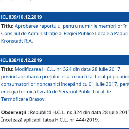
HCL 839/10.12.2019
Titlu:
Aprobarea raportului pentru numirile membrilor în
Consiliul de Administraţie al Regiei Publice Locale a Păduri
Kronstadt R.A.
HCL 838/10.12.2019
Titlu:
Modificarea H.C.L. nr. 324 din data 28 iulie 2017,
privind aprobarea preţului local ce va fi facturat populaţiei
consumatorilor noncasnici începând cu 01 iulie 2017, pen
energia termică livrată de Serviciul Public Local de
Termoficare Braşov.
Observații :
Republică H.C.L. nr. 324 din data 28 iulie 201
Încetează aplicabilitatea H.C.L. nr. 444/2019.