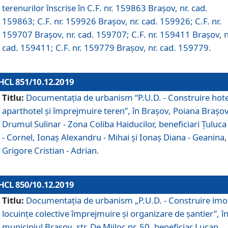
terenurilor înscrise în C.F. nr. 159863 Brașov, nr. cad.
159863; C.F. nr. 159926 Brașov, nr. cad. 159926; C.F. nr.
159707 Brașov, nr. cad. 159707; C.F. nr. 159411 Brașov, n
cad. 159411; C.F. nr. 159779 Brașov, nr. cad. 159779.
HCL 851/10.12.2019
Titlu:
Documentaţia de urbanism “P.U.D. - Construire hote
aparthotel şi împrejmuire teren”, în Braşov, Poiana Braşov
Drumul Sulinar - Zona Coliba Haiducilor, beneficiari Ţuluca
- Cornel, Ionaş Alexandru - Mihai şi Ionaş Diana - Geanina,
Grigore Cristian - Adrian.
HCL 850/10.12.2019
Titlu:
Documentaţia de urbanism „P.U.D. - Construire imo
locuințe colective împrejmuire și organizare de șantier”, î
municipiul Braşov, str. De Mijloc nr. 50, beneficiar Lucan