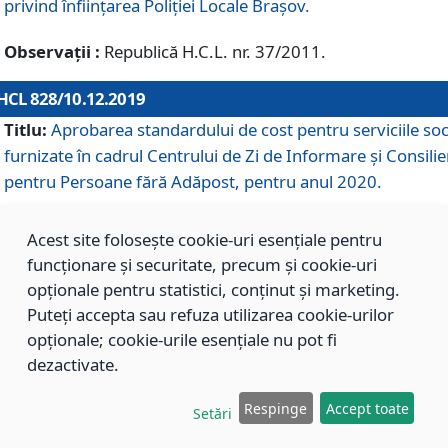
privind înființarea Poliției Locale Brașov.
Observații :
Republică H.C.L. nr. 37/2011.
HCL 828/10.12.2019
Titlu:
Aprobarea standardului de cost pentru serviciile soc
furnizate în cadrul Centrului de Zi de Informare și Consilie
pentru Persoane fără Adăpost, pentru anul 2020.
Acest site folosește cookie-uri esențiale pentru
HCL 827/10.12.2019
funcționare și securitate, precum și cookie-uri
Titlu:
Aprobarea standardului de cost pentru serviciile soc
opționale pentru statistici, conținut și marketing.
furnizate în cadrul Centrului Rezidențial pentru Persoane 
Puteți accepta sau refuza utilizarea cookie-urilor
Adăpost, pentru anul 2020.
opționale; cookie-urile esențiale nu pot fi
dezactivate.
HCL 826/10.12.2019
Respinge
Accept toate
Setări
Titlu:
Aprobarea standardului de cost pentru serviciile soc