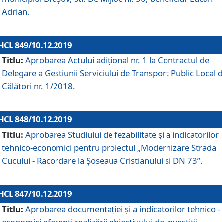
Adrian.
HCL 849/10.12.2019
Titlu:
Aprobarea Actului adiţional nr. 1 la Contractul de
Delegare a Gestiunii Serviciului de Transport Public Local 
Călători nr. 1/2018.
HCL 848/10.12.2019
Titlu:
Aprobarea Studiului de fezabilitate şi a indicatorilor
tehnico-economici pentru proiectul „Modernizare Strada
Cucului - Racordare la Șoseaua Cristianului și DN 73”.
HCL 847/10.12.2019
Titlu:
Aprobarea documentației și a indicatorilor tehnico -
economici aferenți realizării obiectivului de investiții