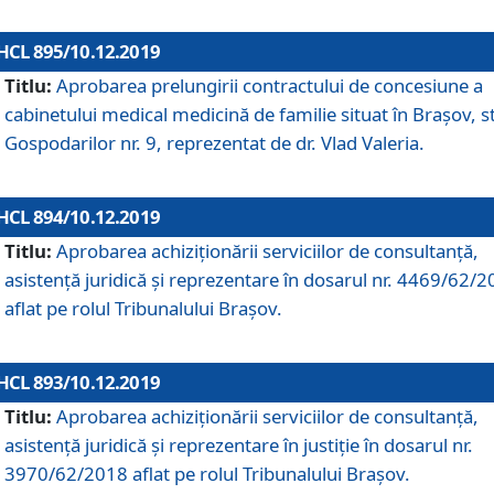
HCL 895/10.12.2019
Titlu:
Aprobarea prelungirii contractului de concesiune a
cabinetului medical medicină de familie situat în Braşov, st
Gospodarilor nr. 9, reprezentat de dr. Vlad Valeria.
HCL 894/10.12.2019
Titlu:
Aprobarea achiziţionării serviciilor de consultanţă,
asistenţă juridică şi reprezentare în dosarul nr. 4469/62/
aflat pe rolul Tribunalului Braşov.
HCL 893/10.12.2019
Titlu:
Aprobarea achiziţionării serviciilor de consultanţă,
asistenţă juridică şi reprezentare în justiţie în dosarul nr.
3970/62/2018 aflat pe rolul Tribunalului Braşov.