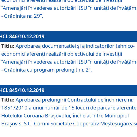
“Amenajări în vederea autorizării ISU în unități de învăță
- Grădinița nr. 29”.
HCL 846/10.12.2019
Titlu:
Aprobarea documentației și a indicatorilor tehnico-
economici aferenți realizării obiectivului de investiții
“Amenajări în vederea autorizării ISU în unități de învăță
- Grădinița cu program prelungit nr. 2”.
HCL 845/10.12.2019
Titlu:
Aprobarea prelungirii Contractului de închiriere nr.
1851/2010 a unui număr de 15 locuri de parcare aferente
Hotelului Coroana Brașovului, încheiat între Municipiul
Braşov şi S.C. Comix Societate Cooperativ Meşteşugăreas