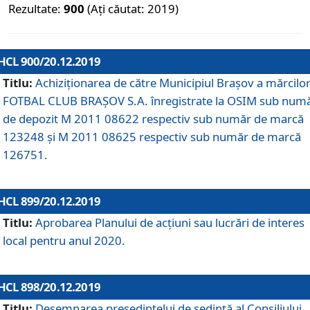
Rezultate:
900
(Ați căutat: 2019)
HCL 900/20.12.2019
Titlu:
Achiziționarea de către Municipiul Brașov a mărcilo
FOTBAL CLUB BRAȘOV S.A. înregistrate la OSIM sub num
de depozit M 2011 08622 respectiv sub număr de marcă
123248 și M 2011 08625 respectiv sub număr de marcă
126751.
HCL 899/20.12.2019
Titlu:
Aprobarea Planului de acţiuni sau lucrări de interes
local pentru anul 2020.
HCL 898/20.12.2019
Titlu:
Desemnarea preşedintelui de şedinţă al Consiliului