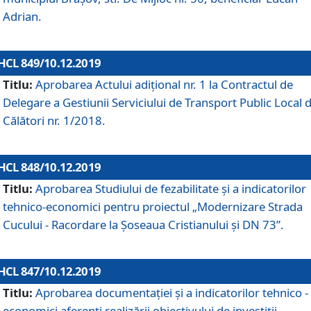
Adrian.
HCL 849/10.12.2019
Titlu:
Aprobarea Actului adiţional nr. 1 la Contractul de
Delegare a Gestiunii Serviciului de Transport Public Local 
Călători nr. 1/2018.
HCL 848/10.12.2019
Titlu:
Aprobarea Studiului de fezabilitate şi a indicatorilor
tehnico-economici pentru proiectul „Modernizare Strada
Cucului - Racordare la Șoseaua Cristianului și DN 73”.
HCL 847/10.12.2019
Titlu:
Aprobarea documentației și a indicatorilor tehnico -
economici aferenți realizării obiectivului de investiții