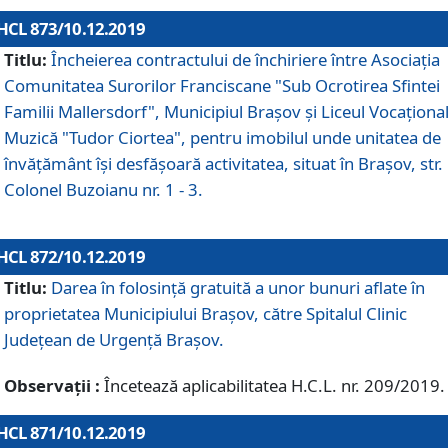
HCL 873/10.12.2019
Titlu:
Încheierea contractului de închiriere între Asociația
Comunitatea Surorilor Franciscane "Sub Ocrotirea Sfintei
Familii Mallersdorf", Municipiul Braşov şi Liceul Vocaționa
Muzică "Tudor Ciortea", pentru imobilul unde unitatea de
învățământ îşi desfăşoară activitatea, situat în Braşov, str.
Colonel Buzoianu nr. 1 - 3.
HCL 872/10.12.2019
Titlu:
Darea în folosinţă gratuită a unor bunuri aflate în
proprietatea Municipiului Braşov, către Spitalul Clinic
Judeţean de Urgenţă Braşov.
Observații :
Încetează aplicabilitatea H.C.L. nr. 209/2019.
HCL 871/10.12.2019