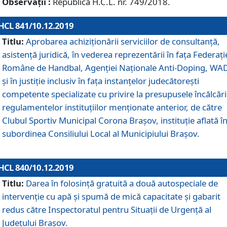
Observații :
Republică H.C.L. nr. 749/2018.
HCL 841/10.12.2019
Titlu:
Aprobarea achiziționării serviciilor de consultanță,
asistență juridică, în vederea reprezentării în fața Federați
Române de Handbal, Agenției Naționale Anti-Doping, WA
și în justiție inclusiv în fața instanțelor judecătorești
competente specializate cu privire la presupusele încălcări
regulamentelor instituțiilor menționate anterior, de către
Clubul Sportiv Municipal Corona Braşov, instituție aflată î
subordinea Consiliului Local al Municipiului Brașov.
HCL 840/10.12.2019
Titlu:
Darea în folosință gratuită a două autospeciale de
intervenție cu apă și spumă de mică capacitate și gabarit
redus către Inspectoratul pentru Situaţii de Urgenţă al
Judeţului Brașov.