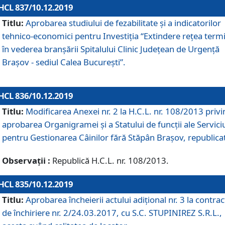
HCL 837/10.12.2019
Titlu:
Aprobarea studiului de fezabilitate și a indicatorilor
tehnico-economici pentru Investiția “Extindere rețea term
în vederea branșării Spitalului Clinic Județean de Urgență
Brașov - sediul Calea București”.
HCL 836/10.12.2019
Titlu:
Modificarea Anexei nr. 2 la H.C.L. nr. 108/2013 priv
aprobarea Organigramei şi a Statului de funcții ale Serviciu
pentru Gestionarea Câinilor fără Stăpân Brașov, republica
Observații :
Republică H.C.L. nr. 108/2013.
HCL 835/10.12.2019
Titlu:
Aprobarea încheierii actului adițional nr. 3 la contrac
de închiriere nr. 2/24.03.2017, cu S.C. STUPINIREZ S.R.L.,