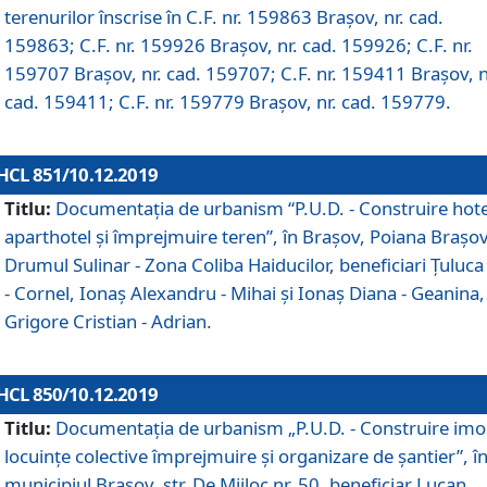
terenurilor înscrise în C.F. nr. 159863 Brașov, nr. cad.
159863; C.F. nr. 159926 Brașov, nr. cad. 159926; C.F. nr.
159707 Brașov, nr. cad. 159707; C.F. nr. 159411 Brașov, n
cad. 159411; C.F. nr. 159779 Brașov, nr. cad. 159779.
HCL 851/10.12.2019
Titlu:
Documentaţia de urbanism “P.U.D. - Construire hote
aparthotel şi împrejmuire teren”, în Braşov, Poiana Braşov
Drumul Sulinar - Zona Coliba Haiducilor, beneficiari Ţuluca
- Cornel, Ionaş Alexandru - Mihai şi Ionaş Diana - Geanina,
Grigore Cristian - Adrian.
HCL 850/10.12.2019
Titlu:
Documentaţia de urbanism „P.U.D. - Construire imo
locuințe colective împrejmuire și organizare de șantier”, î
municipiul Braşov, str. De Mijloc nr. 50, beneficiar Lucan