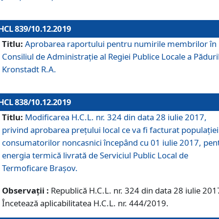
HCL 839/10.12.2019
Titlu:
Aprobarea raportului pentru numirile membrilor în
Consiliul de Administraţie al Regiei Publice Locale a Păduri
Kronstadt R.A.
HCL 838/10.12.2019
Titlu:
Modificarea H.C.L. nr. 324 din data 28 iulie 2017,
privind aprobarea preţului local ce va fi facturat populaţiei
consumatorilor noncasnici începând cu 01 iulie 2017, pen
energia termică livrată de Serviciul Public Local de
Termoficare Braşov.
Observații :
Republică H.C.L. nr. 324 din data 28 iulie 201
Încetează aplicabilitatea H.C.L. nr. 444/2019.