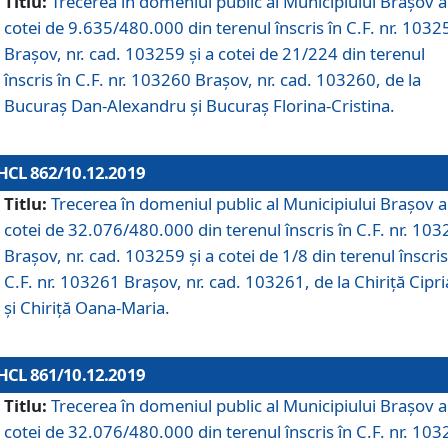
Titlu:
Trecerea în domeniul public al Municipiului Braşov a
cotei de 9.635/480.000 din terenul înscris în C.F. nr. 1032
Brașov, nr. cad. 103259 și a cotei de 21/224 din terenul
înscris în C.F. nr. 103260 Brașov, nr. cad. 103260, de la
Bucuraș Dan-Alexandru și Bucuraș Florina-Cristina.
HCL 862/10.12.2019
Titlu:
Trecerea în domeniul public al Municipiului Braşov a
cotei de 32.076/480.000 din terenul înscris în C.F. nr. 10
Brașov, nr. cad. 103259 și a cotei de 1/8 din terenul înscris
C.F. nr. 103261 Brașov, nr. cad. 103261, de la Chiriță Cipr
și Chiriță Oana-Maria.
HCL 861/10.12.2019
Titlu:
Trecerea în domeniul public al Municipiului Braşov a
cotei de 32.076/480.000 din terenul înscris în C.F. nr. 10