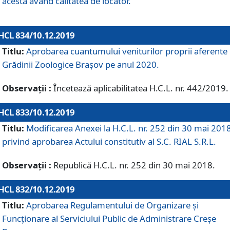
acesta având calitatea de locator.
HCL 834/10.12.2019
Titlu:
Aprobarea cuantumului veniturilor proprii aferente
Grădinii Zoologice Braşov pe anul 2020.
Observații :
Încetează aplicabilitatea H.C.L. nr. 442/2019.
HCL 833/10.12.2019
Titlu:
Modificarea Anexei la H.C.L. nr. 252 din 30 mai 201
privind aprobarea Actului constitutiv al S.C. RIAL S.R.L.
Observații :
Republică H.C.L. nr. 252 din 30 mai 2018.
HCL 832/10.12.2019
Titlu:
Aprobarea Regulamentului de Organizare și
Funcționare al Serviciului Public de Administrare Creșe