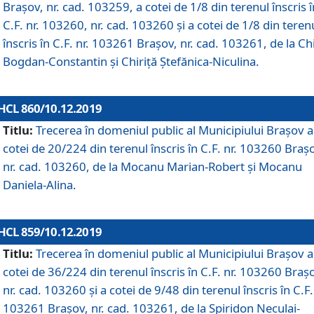
Brașov, nr. cad. 103259, a cotei de 1/8 din terenul înscris î
C.F. nr. 103260, nr. cad. 103260 și a cotei de 1/8 din teren
înscris în C.F. nr. 103261 Brașov, nr. cad. 103261, de la Chi
Bogdan-Constantin și Chiriță Ștefănica-Niculina.
HCL 860/10.12.2019
Titlu:
Trecerea în domeniul public al Municipiului Braşov a
cotei de 20/224 din terenul înscris în C.F. nr. 103260 Braș
nr. cad. 103260, de la Mocanu Marian-Robert și Mocanu
Daniela-Alina.
HCL 859/10.12.2019
Titlu:
Trecerea în domeniul public al Municipiului Braşov a
cotei de 36/224 din terenul înscris în C.F. nr. 103260 Braș
nr. cad. 103260 și a cotei de 9/48 din terenul înscris în C.F.
103261 Brașov, nr. cad. 103261, de la Spiridon Neculai-