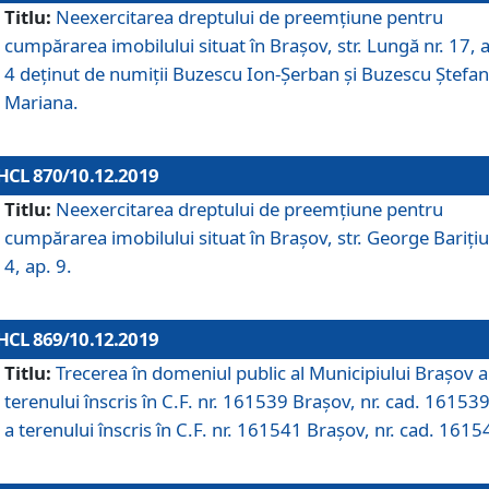
Titlu:
Neexercitarea dreptului de preemţiune pentru
cumpărarea imobilului situat în Braşov, str. Lungă nr. 17, 
4 deţinut de numiţii Buzescu Ion-Şerban și Buzescu Ştefan
Mariana.
HCL 870/10.12.2019
Titlu:
Neexercitarea dreptului de preemţiune pentru
cumpărarea imobilului situat în Braşov, str. George Bariţiu
4, ap. 9.
HCL 869/10.12.2019
Titlu:
Trecerea în domeniul public al Municipiului Braşov a
terenului înscris în C.F. nr. 161539 Brașov, nr. cad. 161539
a terenului înscris în C.F. nr. 161541 Brașov, nr. cad. 1615