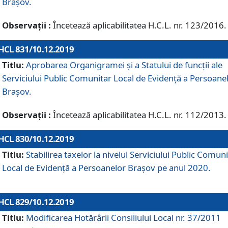
Brașov.
Observații :
Încetează aplicabilitatea H.C.L. nr. 123/2016.
HCL 831/10.12.2019
Titlu:
Aprobarea Organigramei și a Statului de funcții ale
Serviciului Public Comunitar Local de Evidență a Persoane
Brașov.
Observații :
Încetează aplicabilitatea H.C.L. nr. 112/2013.
HCL 830/10.12.2019
Titlu:
Stabilirea taxelor la nivelul Serviciului Public Comun
Local de Evidenţă a Persoanelor Braşov pe anul 2020.
HCL 829/10.12.2019
Titlu:
Modificarea Hotărârii Consiliului Local nr. 37/2011