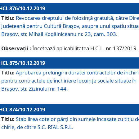
HCL 876/10.12.2019
Titlu:
Revocarea dreptului de folosinţă gratuită, către Dire
Judeţeană pentru Cultură Braşov, asupra unui spaţiu situa
Braşov, str. Mihail Kogălniceanu nr. 23, cam. 303.
Observații :
Încetează aplicabilitatea H.C.L. nr. 137/2019.
HCL 875/10.12.2019
Titlu:
Aprobarea prelungirii duratei contractelor de închir
pentru contractele de închiriere locuinţe sociale situate în
Braşov, str. Zizinului nr. 144.
HCL 874/10.12.2019
Titlu:
Stabilirea cotelor părți din sumele încasate cu titlu d
chirie, de către S.C. RIAL S.R.L.