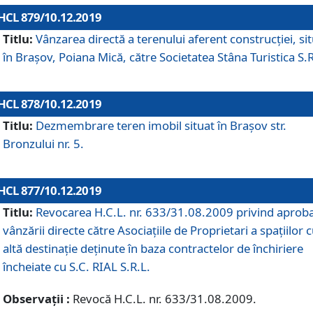
HCL 879/10.12.2019
Titlu:
Vânzarea directă a terenului aferent construcției, si
în Brașov, Poiana Mică, către Societatea Stâna Turistica S.R
HCL 878/10.12.2019
Titlu:
Dezmembrare teren imobil situat în Brașov str.
Bronzului nr. 5.
HCL 877/10.12.2019
Titlu:
Revocarea H.C.L. nr. 633/31.08.2009 privind aprob
vânzării directe către Asociațiile de Proprietari a spațiilor 
altă destinație deținute în baza contractelor de închiriere
încheiate cu S.C. RIAL S.R.L.
Observații :
Revocă H.C.L. nr. 633/31.08.2009.