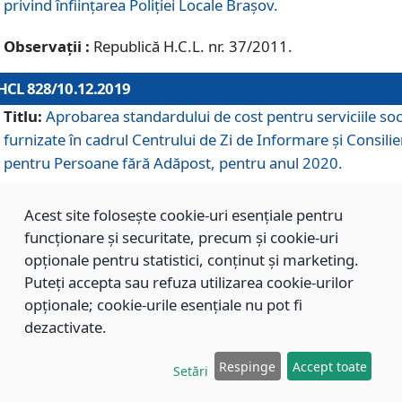
privind înființarea Poliției Locale Brașov.
Observații :
Republică H.C.L. nr. 37/2011.
HCL 828/10.12.2019
Titlu:
Aprobarea standardului de cost pentru serviciile soc
furnizate în cadrul Centrului de Zi de Informare și Consilie
pentru Persoane fără Adăpost, pentru anul 2020.
Acest site folosește cookie-uri esențiale pentru
HCL 827/10.12.2019
funcționare și securitate, precum și cookie-uri
Titlu:
Aprobarea standardului de cost pentru serviciile soc
opționale pentru statistici, conținut și marketing.
furnizate în cadrul Centrului Rezidențial pentru Persoane 
Puteți accepta sau refuza utilizarea cookie-urilor
Adăpost, pentru anul 2020.
opționale; cookie-urile esențiale nu pot fi
dezactivate.
HCL 826/10.12.2019
Respinge
Accept toate
Setări
Titlu:
Aprobarea standardului de cost pentru serviciile soc