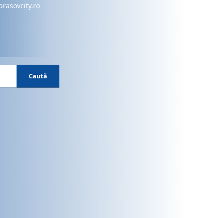
brasovcity.ro
Caută