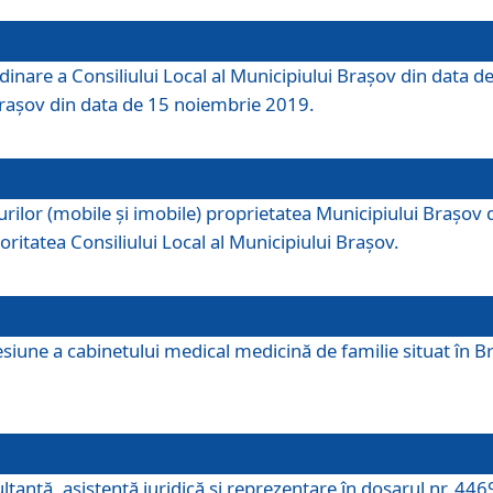
dinare a Consiliului Local al Municipiului Brașov din data de
 Brașov din data de 15 noiembrie 2019.
or (mobile și imobile) proprietatea Municipiului Brașov de că
oritatea Consiliului Local al Municipiului Brașov.
iune a cabinetului medical medicină de familie situat în Bra
ultanţă, asistenţă juridică şi reprezentare în dosarul nr. 44