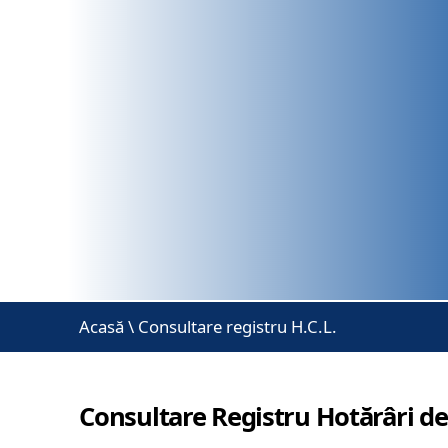
Acasă
\
Consultare registru H.C.L.
Consultare Registru Hotărâri de