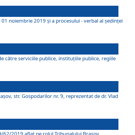
 01 noiembrie 2019 și a procesului - verbal al ședinței
tre serviciile publice, instituțiile publice, regiile
şov, str. Gospodarilor nr. 9, reprezentat de dr. Vlad
69/62/2019 aflat pe rolul Tribunalului Braşov.