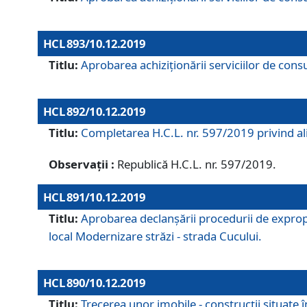
HCL 893/10.12.2019
Titlu:
Aprobarea achiziţionării serviciilor de consu
HCL 892/10.12.2019
Titlu:
Completarea H.C.L. nr. 597/2019 privind alip
Observații :
Republică H.C.L. nr. 597/2019.
HCL 891/10.12.2019
Titlu:
Aprobarea declanșării procedurii de expropri
local Modernizare străzi - strada Cucului.
HCL 890/10.12.2019
Titlu:
Trecerea unor imobile - construcții situate 