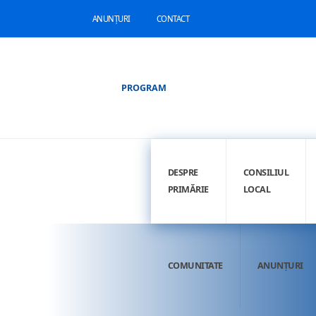
ANUNȚURI
CONTACT
PROGRAM
DESPRE
CONSILIUL
PRIMĂRIE
LOCAL
COMUNITATE
ANUNȚURI