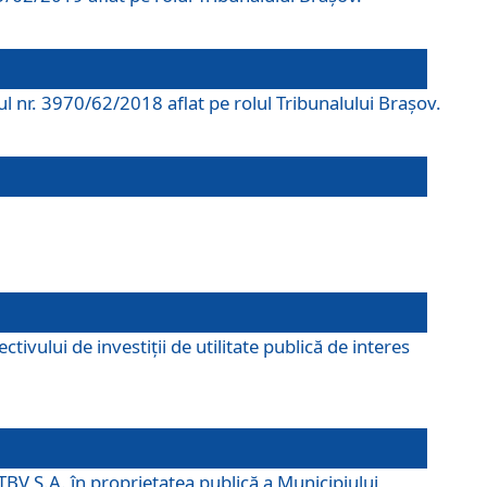
rul nr. 3970/62/2018 aflat pe rolul Tribunalului Braşov.
ivului de investiții de utilitate publică de interes
TBV S.A. în proprietatea publică a Municipiului