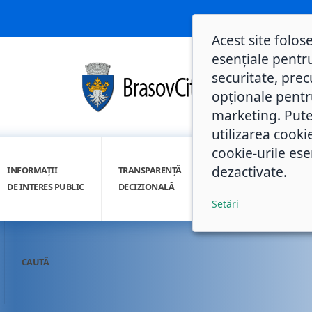
Acest site folos
esențiale pentru
securitate, prec
opționale pentru 
marketing. Pute
utilizarea cooki
cookie-urile ese
dezactivate.
INFORMAȚII
TRANSPARENȚĂ
INTEGRITATE
DE INTERES PUBLIC
DECIZIONALĂ
INSTITUȚIONALĂ
Setări
CAUTĂ