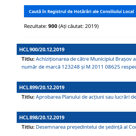
Caută în Registrul de Hotărâri ale Consiliului Local
Rezultate:
900
(Ați căutat: 2019)
HCL 900/20.12.2019
Titlu:
Achiziționarea de către Municipiul Brașov
număr de marcă 123248 și M 2011 08625 respec
HCL 899/20.12.2019
Titlu:
Aprobarea Planului de acţiuni sau lucrări d
HCL 898/20.12.2019
Titlu:
Desemnarea preşedintelui de şedinţă al Cons