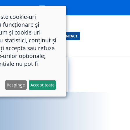
ește cookie-uri
 funcționare și
um și cookie-uri
CONTACT
statistici, conținut și
ți accepta sau refuza
e-urilor opționale;
nțiale nu pot fi
SERVICII
M.O.L.
PUBLICE
Respinge
Accept toate