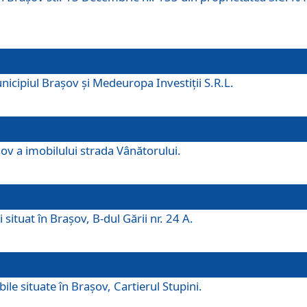
icipiul Brașov și Medeuropa Investiții S.R.L.
şov a imobilului strada Vânătorului.
 situat în Brașov, B-dul Gării nr. 24 A.
ile situate în Braşov, Cartierul Stupini.