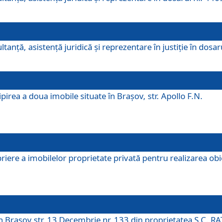
ltanţă, asistenţă juridică şi reprezentare în justiţie în dosa
irea a doua imobile situate în Brașov, str. Apollo F.N.
ere a imobilelor proprietate privată pentru realizarea obiect
în Brașov str. 13 Decembrie nr. 133 din proprietatea S.C. RA