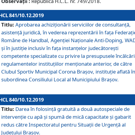
Observații :
Republică H.C.L. nr. 749/2018.
HCL 841/10.12.2019
Titlu:
Aprobarea achiziționării serviciilor de consultanță,
asistență juridică, în vederea reprezentării în fața Federați
Române de Handbal, Agenției Naționale Anti-Doping, WA
și în justiție inclusiv în fața instanțelor judecătorești
competente specializate cu privire la presupusele încălcări
regulamentelor instituțiilor menționate anterior, de către
Clubul Sportiv Municipal Corona Braşov, instituție aflată î
subordinea Consiliului Local al Municipiului Brașov.
HCL 840/10.12.2019
Titlu:
Darea în folosință gratuită a două autospeciale de
intervenție cu apă și spumă de mică capacitate și gabarit
redus către Inspectoratul pentru Situaţii de Urgenţă al
Judeţului Brașov.