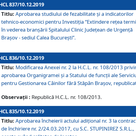
HCL 837/10.12.2019
Titlu:
Aprobarea studiului de fezabilitate și a indicatorilor
tehnico-economici pentru Investiția “Extindere rețea term
în vederea branșării Spitalului Clinic Județean de Urgență
Brașov - sediul Calea București”.
HCL 836/10.12.2019
Titlu:
Modificarea Anexei nr. 2 la H.C.L. nr. 108/2013 priv
aprobarea Organigramei şi a Statului de funcții ale Serviciu
pentru Gestionarea Câinilor fără Stăpân Brașov, republica
Observații :
Republică H.C.L. nr. 108/2013.
HCL 835/10.12.2019
Titlu:
Aprobarea încheierii actului adițional nr. 3 la contrac
de închiriere nr. 2/24.03.2017, cu S.C. STUPINIREZ S.R.L.,