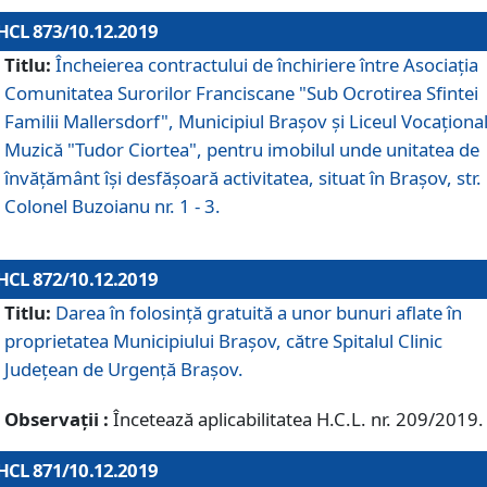
HCL 873/10.12.2019
Titlu:
Încheierea contractului de închiriere între Asociația
Comunitatea Surorilor Franciscane "Sub Ocrotirea Sfintei
Familii Mallersdorf", Municipiul Braşov şi Liceul Vocaționa
Muzică "Tudor Ciortea", pentru imobilul unde unitatea de
învățământ îşi desfăşoară activitatea, situat în Braşov, str.
Colonel Buzoianu nr. 1 - 3.
HCL 872/10.12.2019
Titlu:
Darea în folosinţă gratuită a unor bunuri aflate în
proprietatea Municipiului Braşov, către Spitalul Clinic
Judeţean de Urgenţă Braşov.
Observații :
Încetează aplicabilitatea H.C.L. nr. 209/2019.
HCL 871/10.12.2019