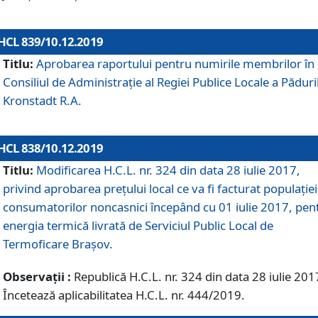
HCL 839/10.12.2019
Titlu:
Aprobarea raportului pentru numirile membrilor în
Consiliul de Administraţie al Regiei Publice Locale a Păduri
Kronstadt R.A.
HCL 838/10.12.2019
Titlu:
Modificarea H.C.L. nr. 324 din data 28 iulie 2017,
privind aprobarea preţului local ce va fi facturat populaţiei
consumatorilor noncasnici începând cu 01 iulie 2017, pen
energia termică livrată de Serviciul Public Local de
Termoficare Braşov.
Observații :
Republică H.C.L. nr. 324 din data 28 iulie 201
Încetează aplicabilitatea H.C.L. nr. 444/2019.