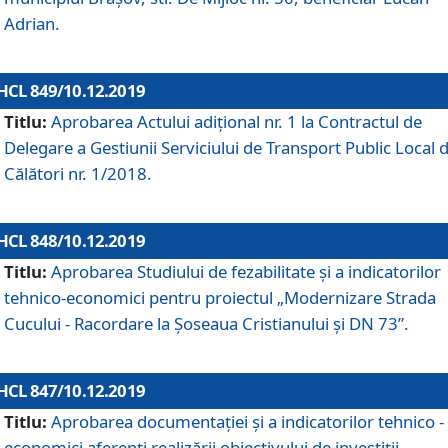
Adrian.
HCL 849/10.12.2019
Titlu:
Aprobarea Actului adiţional nr. 1 la Contractul de
Delegare a Gestiunii Serviciului de Transport Public Local 
Călători nr. 1/2018.
HCL 848/10.12.2019
Titlu:
Aprobarea Studiului de fezabilitate şi a indicatorilor
tehnico-economici pentru proiectul „Modernizare Strada
Cucului - Racordare la Șoseaua Cristianului și DN 73”.
HCL 847/10.12.2019
Titlu:
Aprobarea documentației și a indicatorilor tehnico -
economici aferenți realizării obiectivului de investiții