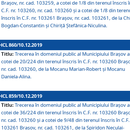
Brașov, nr. cad. 103259, a cotei de 1/8 din terenul înscris î
C.F. nr. 103260, nr. cad. 103260 și a cotei de 1/8 din teren
înscris în C.F. nr. 103261 Brașov, nr. cad. 103261, de la Chi
Bogdan-Constantin și Chiriță Ștefănica-Niculina.
HCL 860/10.12.2019
Titlu:
Trecerea în domeniul public al Municipiului Braşov a
cotei de 20/224 din terenul înscris în C.F. nr. 103260 Braș
nr. cad. 103260, de la Mocanu Marian-Robert și Mocanu
Daniela-Alina.
HCL 859/10.12.2019
Titlu:
Trecerea în domeniul public al Municipiului Braşov a
cotei de 36/224 din terenul înscris în C.F. nr. 103260 Braș
nr. cad. 103260 și a cotei de 9/48 din terenul înscris în C.F.
103261 Brașov, nr. cad. 103261, de la Spiridon Neculai-