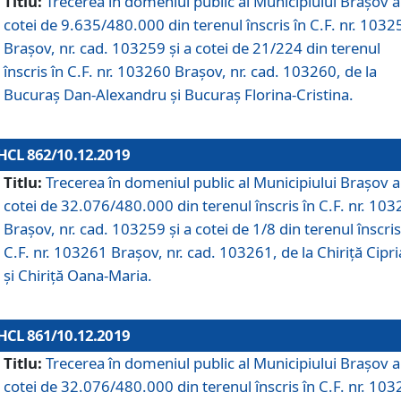
Titlu:
Trecerea în domeniul public al Municipiului Braşov a
cotei de 9.635/480.000 din terenul înscris în C.F. nr. 1032
Brașov, nr. cad. 103259 și a cotei de 21/224 din terenul
înscris în C.F. nr. 103260 Brașov, nr. cad. 103260, de la
Bucuraș Dan-Alexandru și Bucuraș Florina-Cristina.
HCL 862/10.12.2019
Titlu:
Trecerea în domeniul public al Municipiului Braşov a
cotei de 32.076/480.000 din terenul înscris în C.F. nr. 10
Brașov, nr. cad. 103259 și a cotei de 1/8 din terenul înscris
C.F. nr. 103261 Brașov, nr. cad. 103261, de la Chiriță Cipr
și Chiriță Oana-Maria.
HCL 861/10.12.2019
Titlu:
Trecerea în domeniul public al Municipiului Braşov a
cotei de 32.076/480.000 din terenul înscris în C.F. nr. 10