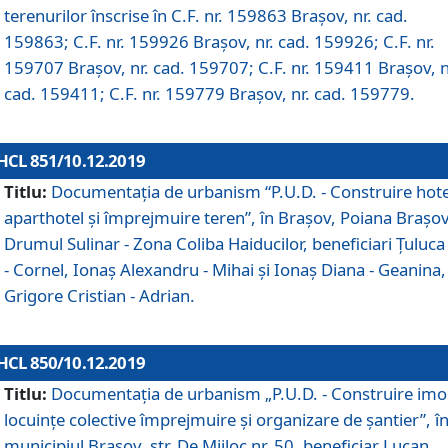
terenurilor înscrise în C.F. nr. 159863 Brașov, nr. cad.
159863; C.F. nr. 159926 Brașov, nr. cad. 159926; C.F. nr.
159707 Brașov, nr. cad. 159707; C.F. nr. 159411 Brașov, n
cad. 159411; C.F. nr. 159779 Brașov, nr. cad. 159779.
HCL 851/10.12.2019
Titlu:
Documentaţia de urbanism “P.U.D. - Construire hote
aparthotel şi împrejmuire teren”, în Braşov, Poiana Braşov
Drumul Sulinar - Zona Coliba Haiducilor, beneficiari Ţuluca
- Cornel, Ionaş Alexandru - Mihai şi Ionaş Diana - Geanina,
Grigore Cristian - Adrian.
HCL 850/10.12.2019
Titlu:
Documentaţia de urbanism „P.U.D. - Construire imo
locuințe colective împrejmuire și organizare de șantier”, î
municipiul Braşov, str. De Mijloc nr. 50, beneficiar Lucan