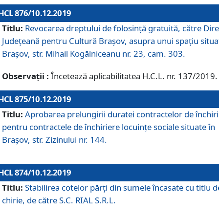
HCL 876/10.12.2019
Titlu:
Revocarea dreptului de folosinţă gratuită, către Dire
Judeţeană pentru Cultură Braşov, asupra unui spaţiu situa
Braşov, str. Mihail Kogălniceanu nr. 23, cam. 303.
Observații :
Încetează aplicabilitatea H.C.L. nr. 137/2019.
HCL 875/10.12.2019
Titlu:
Aprobarea prelungirii duratei contractelor de închir
pentru contractele de închiriere locuinţe sociale situate în
Braşov, str. Zizinului nr. 144.
HCL 874/10.12.2019
Titlu:
Stabilirea cotelor părți din sumele încasate cu titlu d
chirie, de către S.C. RIAL S.R.L.