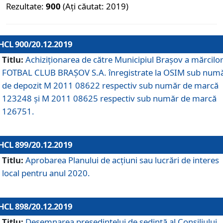
Rezultate:
900
(Ați căutat: 2019)
HCL 900/20.12.2019
Titlu:
Achiziționarea de către Municipiul Brașov a mărcilo
FOTBAL CLUB BRAȘOV S.A. înregistrate la OSIM sub num
de depozit M 2011 08622 respectiv sub număr de marcă
123248 și M 2011 08625 respectiv sub număr de marcă
126751.
HCL 899/20.12.2019
Titlu:
Aprobarea Planului de acţiuni sau lucrări de interes
local pentru anul 2020.
HCL 898/20.12.2019
Titlu:
Desemnarea preşedintelui de şedinţă al Consiliului