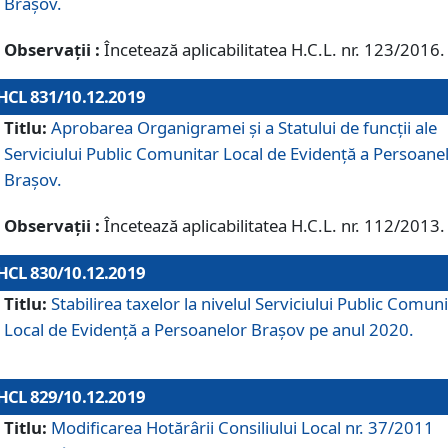
Brașov.
Observații :
Încetează aplicabilitatea H.C.L. nr. 123/2016.
HCL 831/10.12.2019
Titlu:
Aprobarea Organigramei și a Statului de funcții ale
Serviciului Public Comunitar Local de Evidență a Persoane
Brașov.
Observații :
Încetează aplicabilitatea H.C.L. nr. 112/2013.
HCL 830/10.12.2019
Titlu:
Stabilirea taxelor la nivelul Serviciului Public Comun
Local de Evidenţă a Persoanelor Braşov pe anul 2020.
HCL 829/10.12.2019
Titlu:
Modificarea Hotărârii Consiliului Local nr. 37/2011