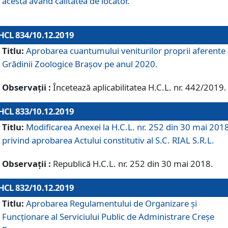
acesta având calitatea de locator.
HCL 834/10.12.2019
Titlu:
Aprobarea cuantumului veniturilor proprii aferente
Grădinii Zoologice Braşov pe anul 2020.
Observații :
Încetează aplicabilitatea H.C.L. nr. 442/2019.
HCL 833/10.12.2019
Titlu:
Modificarea Anexei la H.C.L. nr. 252 din 30 mai 201
privind aprobarea Actului constitutiv al S.C. RIAL S.R.L.
Observații :
Republică H.C.L. nr. 252 din 30 mai 2018.
HCL 832/10.12.2019
Titlu:
Aprobarea Regulamentului de Organizare și
Funcționare al Serviciului Public de Administrare Creșe