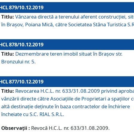
HCL 879/10.12.2019
Titlu:
Vânzarea directă a terenului aferent construcției, si
în Brașov, Poiana Mică, către Societatea Stâna Turistica S.R
HCL 878/10.12.2019
Titlu:
Dezmembrare teren imobil situat în Brașov str.
Bronzului nr. 5.
HCL 877/10.12.2019
Titlu:
Revocarea H.C.L. nr. 633/31.08.2009 privind aprob
vânzării directe către Asociațiile de Proprietari a spațiilor 
altă destinație deținute în baza contractelor de închiriere
încheiate cu S.C. RIAL S.R.L.
Observații :
Revocă H.C.L. nr. 633/31.08.2009.