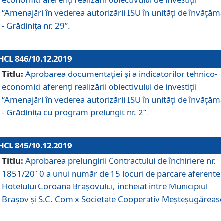
“Amenajări în vederea autorizării ISU în unități de învăță
- Grădinița nr. 29”.
HCL 846/10.12.2019
Titlu:
Aprobarea documentației și a indicatorilor tehnico-
economici aferenți realizării obiectivului de investiții
“Amenajări în vederea autorizării ISU în unități de învăță
- Grădinița cu program prelungit nr. 2”.
HCL 845/10.12.2019
Titlu:
Aprobarea prelungirii Contractului de închiriere nr.
1851/2010 a unui număr de 15 locuri de parcare aferente
Hotelului Coroana Brașovului, încheiat între Municipiul
Braşov şi S.C. Comix Societate Cooperativ Meşteşugăreas