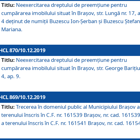
Titlu:
Neexercitarea dreptului de preemţiune pentru
cumpărarea imobilului situat în Braşov, str. Lungă nr. 17, 
4 deţinut de numiţii Buzescu Ion-Şerban și Buzescu Ştefan
Mariana.
HCL 870/10.12.2019
Titlu:
Neexercitarea dreptului de preemţiune pentru
cumpărarea imobilului situat în Braşov, str. George Bariţiu
4, ap. 9.
HCL 869/10.12.2019
Titlu:
Trecerea în domeniul public al Municipiului Braşov a
terenului înscris în C.F. nr. 161539 Brașov, nr. cad. 161539
a terenului înscris în C.F. nr. 161541 Brașov, nr. cad. 1615