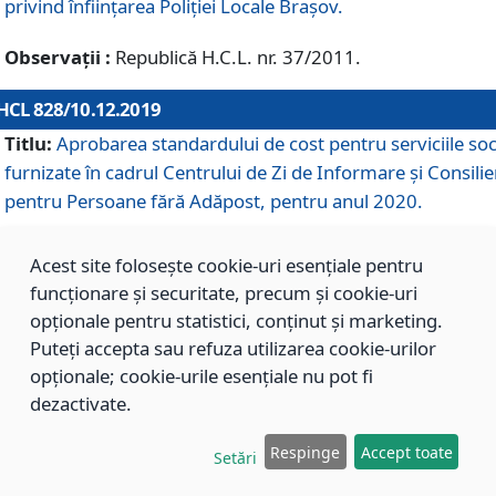
privind înființarea Poliției Locale Brașov.
Observații :
Republică H.C.L. nr. 37/2011.
HCL 828/10.12.2019
Titlu:
Aprobarea standardului de cost pentru serviciile soc
furnizate în cadrul Centrului de Zi de Informare și Consilie
pentru Persoane fără Adăpost, pentru anul 2020.
Acest site folosește cookie-uri esențiale pentru
HCL 827/10.12.2019
funcționare și securitate, precum și cookie-uri
Titlu:
Aprobarea standardului de cost pentru serviciile soc
opționale pentru statistici, conținut și marketing.
furnizate în cadrul Centrului Rezidențial pentru Persoane 
Puteți accepta sau refuza utilizarea cookie-urilor
Adăpost, pentru anul 2020.
opționale; cookie-urile esențiale nu pot fi
dezactivate.
HCL 826/10.12.2019
Respinge
Accept toate
Setări
Titlu:
Aprobarea standardului de cost pentru serviciile soc