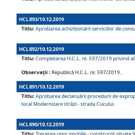
HCL 893/10.12.2019
Titlu:
Aprobarea achiziţionării serviciilor de consu
HCL 892/10.12.2019
Titlu:
Completarea H.C.L. nr. 597/2019 privind alip
Observații :
Republică H.C.L. nr. 597/2019.
HCL 891/10.12.2019
Titlu:
Aprobarea declanșării procedurii de expropri
local Modernizare străzi - strada Cucului.
HCL 890/10.12.2019
Titlu:
Trecerea unor imobile - construcții situate 