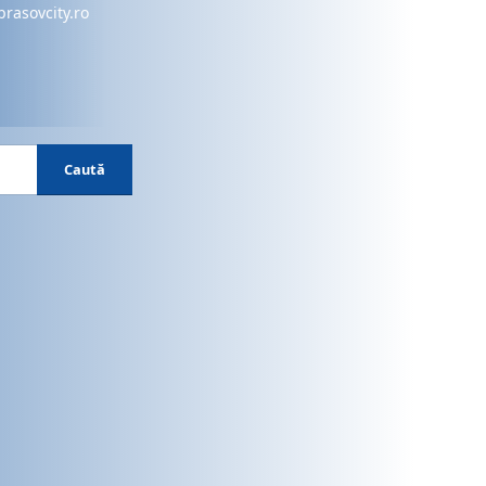
brasovcity.ro
Caută