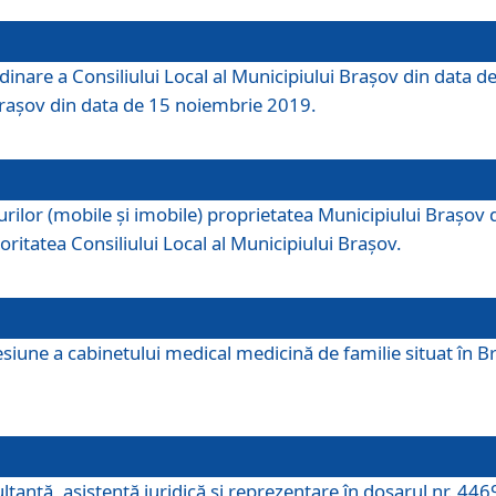
dinare a Consiliului Local al Municipiului Brașov din data de
 Brașov din data de 15 noiembrie 2019.
or (mobile și imobile) proprietatea Municipiului Brașov de că
oritatea Consiliului Local al Municipiului Brașov.
iune a cabinetului medical medicină de familie situat în Bra
ultanţă, asistenţă juridică şi reprezentare în dosarul nr. 44