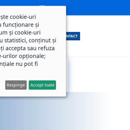
ește cookie-uri
 funcționare și
um și cookie-uri
CONTACT
statistici, conținut și
ți accepta sau refuza
e-urilor opționale;
nțiale nu pot fi
SERVICII
M.O.L.
PUBLICE
Respinge
Accept toate