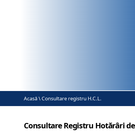
Acasă
\
Consultare registru H.C.L.
Consultare Registru Hotărâri de