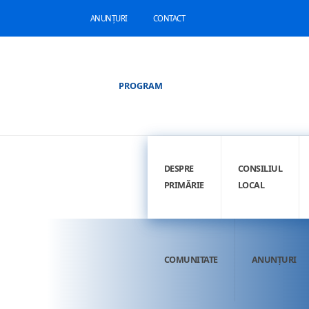
ANUNȚURI
CONTACT
PROGRAM
DESPRE
CONSILIUL
PRIMĂRIE
LOCAL
COMUNITATE
ANUNȚURI