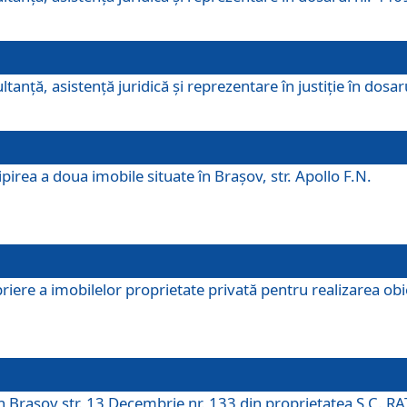
ltanţă, asistenţă juridică şi reprezentare în justiţie în dosa
irea a doua imobile situate în Brașov, str. Apollo F.N.
ere a imobilelor proprietate privată pentru realizarea obiect
în Brașov str. 13 Decembrie nr. 133 din proprietatea S.C. RA