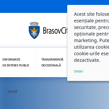
Acest site folos
esențiale pentru
securitate, prec
opționale pentru 
marketing. Pute
utilizarea cooki
cookie-urile ese
dezactivate.
INFORMAȚII
TRANSPARENȚĂ
INTEGRITATE
DE INTERES PUBLIC
DECIZIONALĂ
INSTITUȚIONALĂ
Setări
CAUTĂ