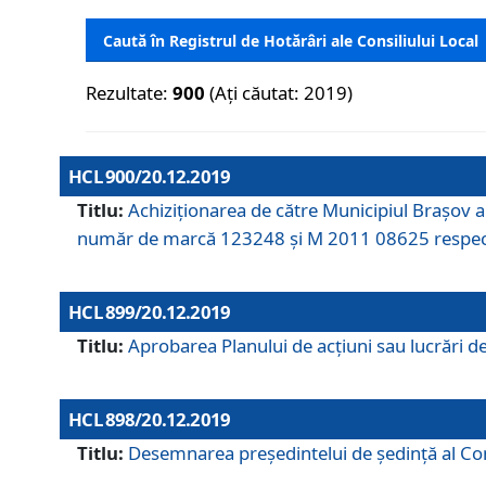
Caută în Registrul de Hotărâri ale Consiliului Local
Rezultate:
900
(Ați căutat: 2019)
HCL 900/20.12.2019
Titlu:
Achiziționarea de către Municipiul Brașov
număr de marcă 123248 și M 2011 08625 respec
HCL 899/20.12.2019
Titlu:
Aprobarea Planului de acţiuni sau lucrări d
HCL 898/20.12.2019
Titlu:
Desemnarea preşedintelui de şedinţă al Cons