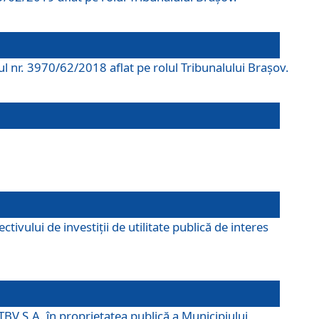
rul nr. 3970/62/2018 aflat pe rolul Tribunalului Braşov.
ivului de investiții de utilitate publică de interes
TBV S.A. în proprietatea publică a Municipiului