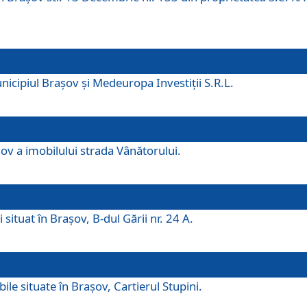
icipiul Brașov și Medeuropa Investiții S.R.L.
şov a imobilului strada Vânătorului.
 situat în Brașov, B-dul Gării nr. 24 A.
ile situate în Braşov, Cartierul Stupini.