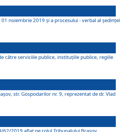
 01 noiembrie 2019 și a procesului - verbal al ședinței
tre serviciile publice, instituțiile publice, regiile
şov, str. Gospodarilor nr. 9, reprezentat de dr. Vlad
69/62/2019 aflat pe rolul Tribunalului Braşov.