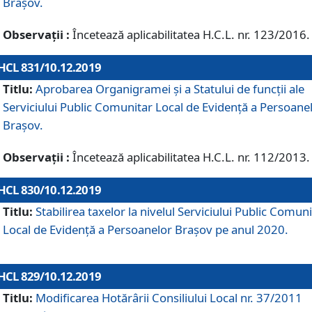
Brașov.
Observații :
Încetează aplicabilitatea H.C.L. nr. 123/2016.
HCL 831/10.12.2019
Titlu:
Aprobarea Organigramei și a Statului de funcții ale
Serviciului Public Comunitar Local de Evidență a Persoane
Brașov.
Observații :
Încetează aplicabilitatea H.C.L. nr. 112/2013.
HCL 830/10.12.2019
Titlu:
Stabilirea taxelor la nivelul Serviciului Public Comun
Local de Evidenţă a Persoanelor Braşov pe anul 2020.
HCL 829/10.12.2019
Titlu:
Modificarea Hotărârii Consiliului Local nr. 37/2011