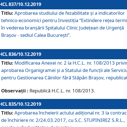
HCL 837/10.12.2019
Titlu:
Aprobarea studiului de fezabilitate și a indicatorilor
tehnico-economici pentru Investiția “Extindere rețea term
în vederea branșării Spitalului Clinic Județean de Urgență
Brașov - sediul Calea București”.
HCL 836/10.12.2019
Titlu:
Modificarea Anexei nr. 2 la H.C.L. nr. 108/2013 priv
aprobarea Organigramei şi a Statului de funcții ale Serviciu
pentru Gestionarea Câinilor fără Stăpân Brașov, republica
Observații :
Republică H.C.L. nr. 108/2013.
HCL 835/10.12.2019
Titlu:
Aprobarea încheierii actului adițional nr. 3 la contrac
de închiriere nr. 2/24.03.2017, cu S.C. STUPINIREZ S.R.L.,