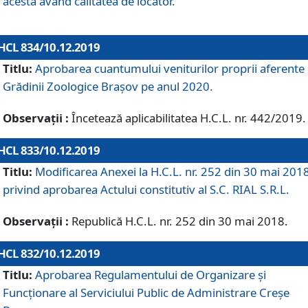
acesta având calitatea de locator.
HCL 834/10.12.2019
Titlu:
Aprobarea cuantumului veniturilor proprii aferente
Grădinii Zoologice Braşov pe anul 2020.
Observații :
Încetează aplicabilitatea H.C.L. nr. 442/2019.
HCL 833/10.12.2019
Titlu:
Modificarea Anexei la H.C.L. nr. 252 din 30 mai 201
privind aprobarea Actului constitutiv al S.C. RIAL S.R.L.
Observații :
Republică H.C.L. nr. 252 din 30 mai 2018.
HCL 832/10.12.2019
Titlu:
Aprobarea Regulamentului de Organizare și
Funcționare al Serviciului Public de Administrare Creșe