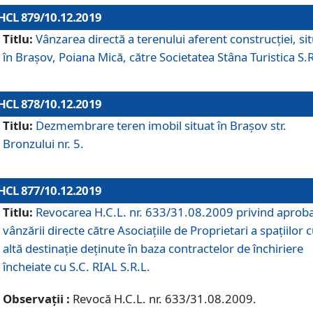
HCL 879/10.12.2019
Titlu:
Vânzarea directă a terenului aferent construcției, si
în Brașov, Poiana Mică, către Societatea Stâna Turistica S.R
HCL 878/10.12.2019
Titlu:
Dezmembrare teren imobil situat în Brașov str.
Bronzului nr. 5.
HCL 877/10.12.2019
Titlu:
Revocarea H.C.L. nr. 633/31.08.2009 privind aprob
vânzării directe către Asociațiile de Proprietari a spațiilor 
altă destinație deținute în baza contractelor de închiriere
încheiate cu S.C. RIAL S.R.L.
Observații :
Revocă H.C.L. nr. 633/31.08.2009.