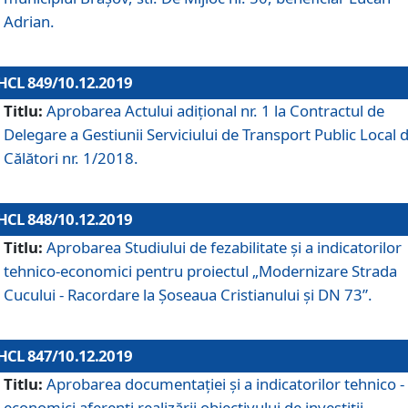
Adrian.
HCL 849/10.12.2019
Titlu:
Aprobarea Actului adiţional nr. 1 la Contractul de
Delegare a Gestiunii Serviciului de Transport Public Local 
Călători nr. 1/2018.
HCL 848/10.12.2019
Titlu:
Aprobarea Studiului de fezabilitate şi a indicatorilor
tehnico-economici pentru proiectul „Modernizare Strada
Cucului - Racordare la Șoseaua Cristianului și DN 73”.
HCL 847/10.12.2019
Titlu:
Aprobarea documentației și a indicatorilor tehnico -
economici aferenți realizării obiectivului de investiții