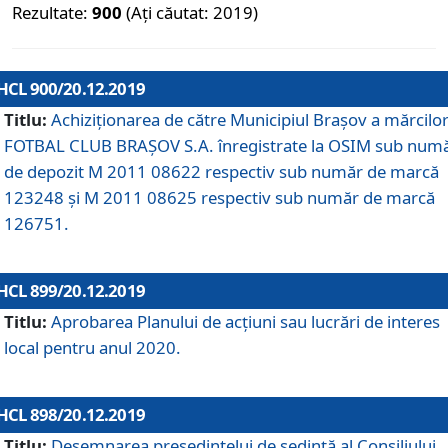
Rezultate:
900
(Ați căutat: 2019)
HCL 900/20.12.2019
Titlu:
Achiziționarea de către Municipiul Brașov a mărcilo
FOTBAL CLUB BRAȘOV S.A. înregistrate la OSIM sub num
de depozit M 2011 08622 respectiv sub număr de marcă
123248 și M 2011 08625 respectiv sub număr de marcă
126751.
HCL 899/20.12.2019
Titlu:
Aprobarea Planului de acţiuni sau lucrări de interes
local pentru anul 2020.
HCL 898/20.12.2019
Titlu:
Desemnarea preşedintelui de şedinţă al Consiliului