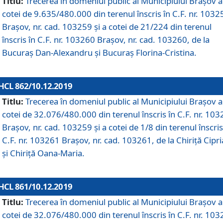
Titlu:
Trecerea în domeniul public al Municipiului Braşov a
cotei de 9.635/480.000 din terenul înscris în C.F. nr. 1032
Brașov, nr. cad. 103259 și a cotei de 21/224 din terenul
înscris în C.F. nr. 103260 Brașov, nr. cad. 103260, de la
Bucuraș Dan-Alexandru și Bucuraș Florina-Cristina.
HCL 862/10.12.2019
Titlu:
Trecerea în domeniul public al Municipiului Braşov a
cotei de 32.076/480.000 din terenul înscris în C.F. nr. 10
Brașov, nr. cad. 103259 și a cotei de 1/8 din terenul înscris
C.F. nr. 103261 Brașov, nr. cad. 103261, de la Chiriță Cipr
și Chiriță Oana-Maria.
HCL 861/10.12.2019
Titlu:
Trecerea în domeniul public al Municipiului Braşov a
cotei de 32.076/480.000 din terenul înscris în C.F. nr. 10