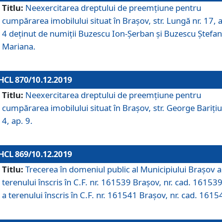
Titlu:
Neexercitarea dreptului de preemţiune pentru
cumpărarea imobilului situat în Braşov, str. Lungă nr. 17, 
4 deţinut de numiţii Buzescu Ion-Şerban și Buzescu Ştefan
Mariana.
HCL 870/10.12.2019
Titlu:
Neexercitarea dreptului de preemţiune pentru
cumpărarea imobilului situat în Braşov, str. George Bariţiu
4, ap. 9.
HCL 869/10.12.2019
Titlu:
Trecerea în domeniul public al Municipiului Braşov a
terenului înscris în C.F. nr. 161539 Brașov, nr. cad. 161539
a terenului înscris în C.F. nr. 161541 Brașov, nr. cad. 1615