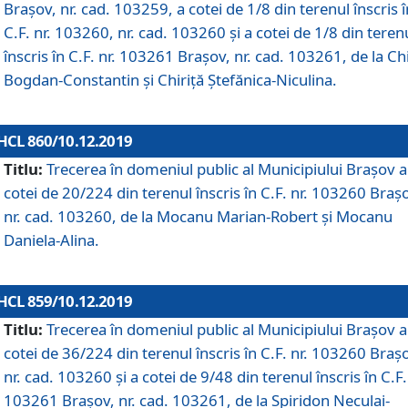
Brașov, nr. cad. 103259, a cotei de 1/8 din terenul înscris î
C.F. nr. 103260, nr. cad. 103260 și a cotei de 1/8 din teren
înscris în C.F. nr. 103261 Brașov, nr. cad. 103261, de la Chi
Bogdan-Constantin și Chiriță Ștefănica-Niculina.
HCL 860/10.12.2019
Titlu:
Trecerea în domeniul public al Municipiului Braşov a
cotei de 20/224 din terenul înscris în C.F. nr. 103260 Braș
nr. cad. 103260, de la Mocanu Marian-Robert și Mocanu
Daniela-Alina.
HCL 859/10.12.2019
Titlu:
Trecerea în domeniul public al Municipiului Braşov a
cotei de 36/224 din terenul înscris în C.F. nr. 103260 Braș
nr. cad. 103260 și a cotei de 9/48 din terenul înscris în C.F.
103261 Brașov, nr. cad. 103261, de la Spiridon Neculai-