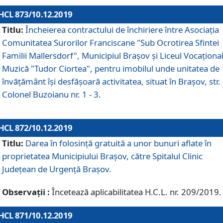
HCL 873/10.12.2019
Titlu:
Încheierea contractului de închiriere între Asociația
Comunitatea Surorilor Franciscane "Sub Ocrotirea Sfintei
Familii Mallersdorf", Municipiul Braşov şi Liceul Vocaționa
Muzică "Tudor Ciortea", pentru imobilul unde unitatea de
învățământ îşi desfăşoară activitatea, situat în Braşov, str.
Colonel Buzoianu nr. 1 - 3.
HCL 872/10.12.2019
Titlu:
Darea în folosinţă gratuită a unor bunuri aflate în
proprietatea Municipiului Braşov, către Spitalul Clinic
Judeţean de Urgenţă Braşov.
Observații :
Încetează aplicabilitatea H.C.L. nr. 209/2019.
HCL 871/10.12.2019