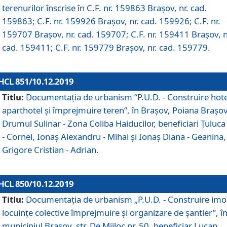
terenurilor înscrise în C.F. nr. 159863 Brașov, nr. cad.
159863; C.F. nr. 159926 Brașov, nr. cad. 159926; C.F. nr.
159707 Brașov, nr. cad. 159707; C.F. nr. 159411 Brașov, n
cad. 159411; C.F. nr. 159779 Brașov, nr. cad. 159779.
HCL 851/10.12.2019
Titlu:
Documentaţia de urbanism “P.U.D. - Construire hote
aparthotel şi împrejmuire teren”, în Braşov, Poiana Braşov
Drumul Sulinar - Zona Coliba Haiducilor, beneficiari Ţuluca
- Cornel, Ionaş Alexandru - Mihai şi Ionaş Diana - Geanina,
Grigore Cristian - Adrian.
HCL 850/10.12.2019
Titlu:
Documentaţia de urbanism „P.U.D. - Construire imo
locuințe colective împrejmuire și organizare de șantier”, î
municipiul Braşov, str. De Mijloc nr. 50, beneficiar Lucan