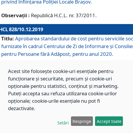
privind înființarea Poliției Locale Brașov.
Observații :
Republică H.C.L. nr. 37/2011.
HCL 828/10.12.2019
Titlu:
Aprobarea standardului de cost pentru serviciile soc
furnizate în cadrul Centrului de Zi de Informare și Consilie
pentru Persoane fără Adăpost, pentru anul 2020.
Acest site folosește cookie-uri esențiale pentru
HCL 827/10.12.2019
funcționare și securitate, precum și cookie-uri
Titlu:
Aprobarea standardului de cost pentru serviciile soc
opționale pentru statistici, conținut și marketing.
furnizate în cadrul Centrului Rezidențial pentru Persoane 
Puteți accepta sau refuza utilizarea cookie-urilor
Adăpost, pentru anul 2020.
opționale; cookie-urile esențiale nu pot fi
dezactivate.
HCL 826/10.12.2019
Respinge
Accept toate
Setări
Titlu:
Aprobarea standardului de cost pentru serviciile soc