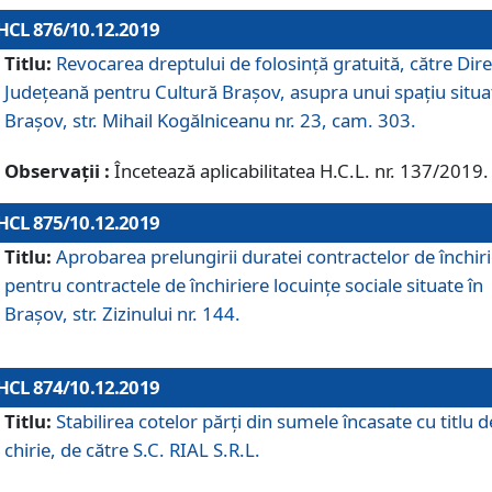
HCL 876/10.12.2019
Titlu:
Revocarea dreptului de folosinţă gratuită, către Dire
Judeţeană pentru Cultură Braşov, asupra unui spaţiu situa
Braşov, str. Mihail Kogălniceanu nr. 23, cam. 303.
Observații :
Încetează aplicabilitatea H.C.L. nr. 137/2019.
HCL 875/10.12.2019
Titlu:
Aprobarea prelungirii duratei contractelor de închir
pentru contractele de închiriere locuinţe sociale situate în
Braşov, str. Zizinului nr. 144.
HCL 874/10.12.2019
Titlu:
Stabilirea cotelor părți din sumele încasate cu titlu d
chirie, de către S.C. RIAL S.R.L.