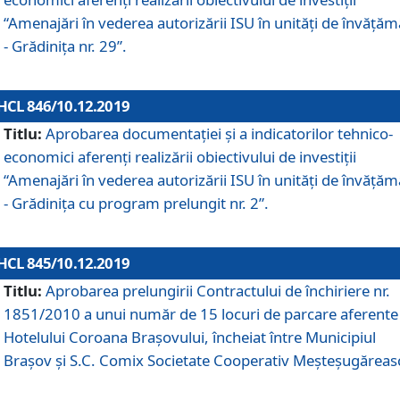
“Amenajări în vederea autorizării ISU în unități de învăță
- Grădinița nr. 29”.
HCL 846/10.12.2019
Titlu:
Aprobarea documentației și a indicatorilor tehnico-
economici aferenți realizării obiectivului de investiții
“Amenajări în vederea autorizării ISU în unități de învăță
- Grădinița cu program prelungit nr. 2”.
HCL 845/10.12.2019
Titlu:
Aprobarea prelungirii Contractului de închiriere nr.
1851/2010 a unui număr de 15 locuri de parcare aferente
Hotelului Coroana Brașovului, încheiat între Municipiul
Braşov şi S.C. Comix Societate Cooperativ Meşteşugăreas