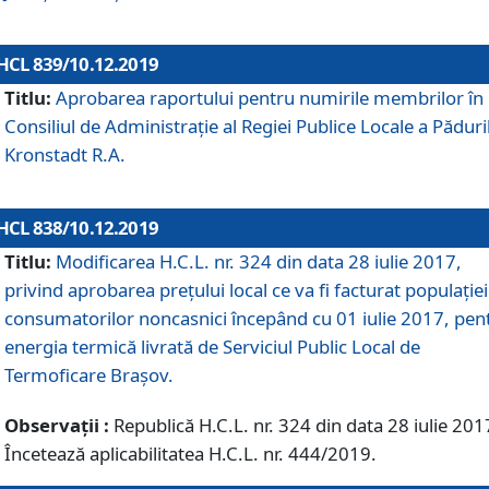
HCL 839/10.12.2019
Titlu:
Aprobarea raportului pentru numirile membrilor în
Consiliul de Administraţie al Regiei Publice Locale a Păduri
Kronstadt R.A.
HCL 838/10.12.2019
Titlu:
Modificarea H.C.L. nr. 324 din data 28 iulie 2017,
privind aprobarea preţului local ce va fi facturat populaţiei
consumatorilor noncasnici începând cu 01 iulie 2017, pen
energia termică livrată de Serviciul Public Local de
Termoficare Braşov.
Observații :
Republică H.C.L. nr. 324 din data 28 iulie 201
Încetează aplicabilitatea H.C.L. nr. 444/2019.