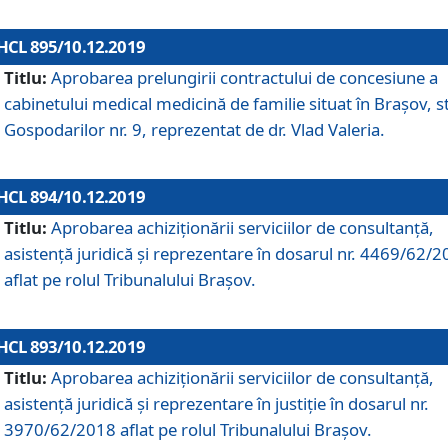
HCL 895/10.12.2019
Titlu:
Aprobarea prelungirii contractului de concesiune a
cabinetului medical medicină de familie situat în Braşov, st
Gospodarilor nr. 9, reprezentat de dr. Vlad Valeria.
HCL 894/10.12.2019
Titlu:
Aprobarea achiziţionării serviciilor de consultanţă,
asistenţă juridică şi reprezentare în dosarul nr. 4469/62/
aflat pe rolul Tribunalului Braşov.
HCL 893/10.12.2019
Titlu:
Aprobarea achiziţionării serviciilor de consultanţă,
asistenţă juridică şi reprezentare în justiţie în dosarul nr.
3970/62/2018 aflat pe rolul Tribunalului Braşov.