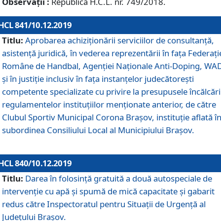
Observații :
Republică H.C.L. nr. 749/2018.
HCL 841/10.12.2019
Titlu:
Aprobarea achiziționării serviciilor de consultanță,
asistență juridică, în vederea reprezentării în fața Federați
Române de Handbal, Agenției Naționale Anti-Doping, WA
și în justiție inclusiv în fața instanțelor judecătorești
competente specializate cu privire la presupusele încălcări
regulamentelor instituțiilor menționate anterior, de către
Clubul Sportiv Municipal Corona Braşov, instituție aflată î
subordinea Consiliului Local al Municipiului Brașov.
HCL 840/10.12.2019
Titlu:
Darea în folosință gratuită a două autospeciale de
intervenție cu apă și spumă de mică capacitate și gabarit
redus către Inspectoratul pentru Situaţii de Urgenţă al
Judeţului Brașov.