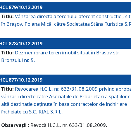
HCL 879/10.12.2019
Titlu:
Vânzarea directă a terenului aferent construcției, si
în Brașov, Poiana Mică, către Societatea Stâna Turistica S.R
HCL 878/10.12.2019
Titlu:
Dezmembrare teren imobil situat în Brașov str.
Bronzului nr. 5.
HCL 877/10.12.2019
Titlu:
Revocarea H.C.L. nr. 633/31.08.2009 privind aprob
vânzării directe către Asociațiile de Proprietari a spațiilor 
altă destinație deținute în baza contractelor de închiriere
încheiate cu S.C. RIAL S.R.L.
Observații :
Revocă H.C.L. nr. 633/31.08.2009.