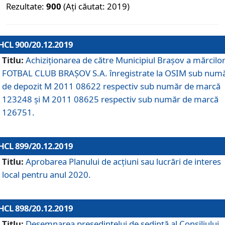
Rezultate:
900
(Ați căutat: 2019)
HCL 900/20.12.2019
Titlu:
Achiziționarea de către Municipiul Brașov a mărcilo
FOTBAL CLUB BRAȘOV S.A. înregistrate la OSIM sub num
de depozit M 2011 08622 respectiv sub număr de marcă
123248 și M 2011 08625 respectiv sub număr de marcă
126751.
HCL 899/20.12.2019
Titlu:
Aprobarea Planului de acţiuni sau lucrări de interes
local pentru anul 2020.
HCL 898/20.12.2019
Titlu:
Desemnarea preşedintelui de şedinţă al Consiliului