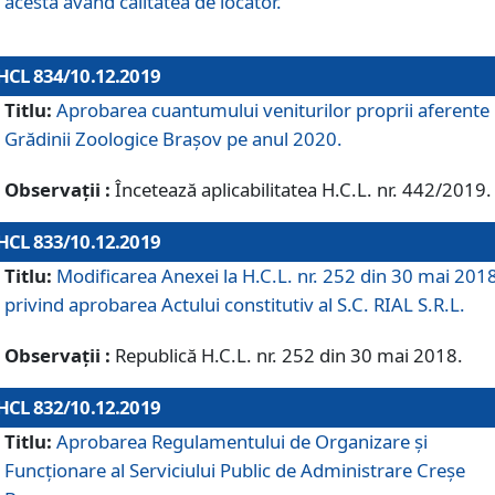
acesta având calitatea de locator.
HCL 834/10.12.2019
Titlu:
Aprobarea cuantumului veniturilor proprii aferente
Grădinii Zoologice Braşov pe anul 2020.
Observații :
Încetează aplicabilitatea H.C.L. nr. 442/2019.
HCL 833/10.12.2019
Titlu:
Modificarea Anexei la H.C.L. nr. 252 din 30 mai 201
privind aprobarea Actului constitutiv al S.C. RIAL S.R.L.
Observații :
Republică H.C.L. nr. 252 din 30 mai 2018.
HCL 832/10.12.2019
Titlu:
Aprobarea Regulamentului de Organizare și
Funcționare al Serviciului Public de Administrare Creșe