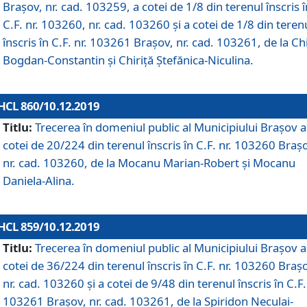
Brașov, nr. cad. 103259, a cotei de 1/8 din terenul înscris î
C.F. nr. 103260, nr. cad. 103260 și a cotei de 1/8 din teren
înscris în C.F. nr. 103261 Brașov, nr. cad. 103261, de la Chi
Bogdan-Constantin și Chiriță Ștefănica-Niculina.
HCL 860/10.12.2019
Titlu:
Trecerea în domeniul public al Municipiului Braşov a
cotei de 20/224 din terenul înscris în C.F. nr. 103260 Braș
nr. cad. 103260, de la Mocanu Marian-Robert și Mocanu
Daniela-Alina.
HCL 859/10.12.2019
Titlu:
Trecerea în domeniul public al Municipiului Braşov a
cotei de 36/224 din terenul înscris în C.F. nr. 103260 Braș
nr. cad. 103260 și a cotei de 9/48 din terenul înscris în C.F.
103261 Brașov, nr. cad. 103261, de la Spiridon Neculai-