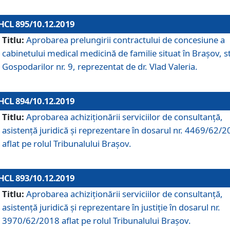
HCL 895/10.12.2019
Titlu:
Aprobarea prelungirii contractului de concesiune a
cabinetului medical medicină de familie situat în Braşov, st
Gospodarilor nr. 9, reprezentat de dr. Vlad Valeria.
HCL 894/10.12.2019
Titlu:
Aprobarea achiziţionării serviciilor de consultanţă,
asistenţă juridică şi reprezentare în dosarul nr. 4469/62/
aflat pe rolul Tribunalului Braşov.
HCL 893/10.12.2019
Titlu:
Aprobarea achiziţionării serviciilor de consultanţă,
asistenţă juridică şi reprezentare în justiţie în dosarul nr.
3970/62/2018 aflat pe rolul Tribunalului Braşov.