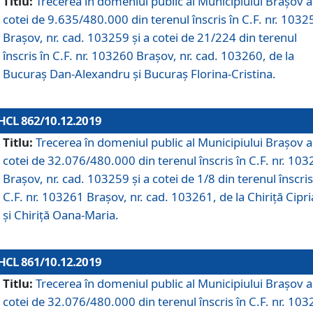
Titlu:
Trecerea în domeniul public al Municipiului Braşov a
cotei de 9.635/480.000 din terenul înscris în C.F. nr. 1032
Brașov, nr. cad. 103259 și a cotei de 21/224 din terenul
înscris în C.F. nr. 103260 Brașov, nr. cad. 103260, de la
Bucuraș Dan-Alexandru și Bucuraș Florina-Cristina.
HCL 862/10.12.2019
Titlu:
Trecerea în domeniul public al Municipiului Braşov a
cotei de 32.076/480.000 din terenul înscris în C.F. nr. 10
Brașov, nr. cad. 103259 și a cotei de 1/8 din terenul înscris
C.F. nr. 103261 Brașov, nr. cad. 103261, de la Chiriță Cipr
și Chiriță Oana-Maria.
HCL 861/10.12.2019
Titlu:
Trecerea în domeniul public al Municipiului Braşov a
cotei de 32.076/480.000 din terenul înscris în C.F. nr. 10