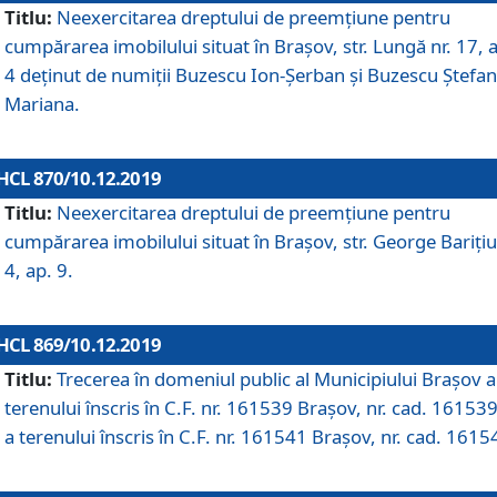
Titlu:
Neexercitarea dreptului de preemţiune pentru
cumpărarea imobilului situat în Braşov, str. Lungă nr. 17, 
4 deţinut de numiţii Buzescu Ion-Şerban și Buzescu Ştefan
Mariana.
HCL 870/10.12.2019
Titlu:
Neexercitarea dreptului de preemţiune pentru
cumpărarea imobilului situat în Braşov, str. George Bariţiu
4, ap. 9.
HCL 869/10.12.2019
Titlu:
Trecerea în domeniul public al Municipiului Braşov a
terenului înscris în C.F. nr. 161539 Brașov, nr. cad. 161539
a terenului înscris în C.F. nr. 161541 Brașov, nr. cad. 1615