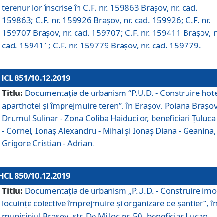
terenurilor înscrise în C.F. nr. 159863 Brașov, nr. cad.
159863; C.F. nr. 159926 Brașov, nr. cad. 159926; C.F. nr.
159707 Brașov, nr. cad. 159707; C.F. nr. 159411 Brașov, n
cad. 159411; C.F. nr. 159779 Brașov, nr. cad. 159779.
HCL 851/10.12.2019
Titlu:
Documentaţia de urbanism “P.U.D. - Construire hote
aparthotel şi împrejmuire teren”, în Braşov, Poiana Braşov
Drumul Sulinar - Zona Coliba Haiducilor, beneficiari Ţuluca
- Cornel, Ionaş Alexandru - Mihai şi Ionaş Diana - Geanina,
Grigore Cristian - Adrian.
HCL 850/10.12.2019
Titlu:
Documentaţia de urbanism „P.U.D. - Construire imo
locuințe colective împrejmuire și organizare de șantier”, î
municipiul Braşov, str. De Mijloc nr. 50, beneficiar Lucan