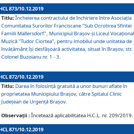
HCL 873/10.12.2019
Titlu:
Încheierea contractului de închiriere între Asociația
Comunitatea Surorilor Franciscane "Sub Ocrotirea Sfintei
Familii Mallersdorf", Municipiul Braşov şi Liceul Vocaționa
Muzică "Tudor Ciortea", pentru imobilul unde unitatea de
învățământ îşi desfăşoară activitatea, situat în Braşov, str.
Colonel Buzoianu nr. 1 - 3.
HCL 872/10.12.2019
Titlu:
Darea în folosinţă gratuită a unor bunuri aflate în
proprietatea Municipiului Braşov, către Spitalul Clinic
Judeţean de Urgenţă Braşov.
Observații :
Încetează aplicabilitatea H.C.L. nr. 209/2019.
HCL 871/10.12.2019