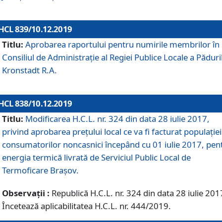
HCL 839/10.12.2019
Titlu:
Aprobarea raportului pentru numirile membrilor în
Consiliul de Administraţie al Regiei Publice Locale a Păduri
Kronstadt R.A.
HCL 838/10.12.2019
Titlu:
Modificarea H.C.L. nr. 324 din data 28 iulie 2017,
privind aprobarea preţului local ce va fi facturat populaţiei
consumatorilor noncasnici începând cu 01 iulie 2017, pen
energia termică livrată de Serviciul Public Local de
Termoficare Braşov.
Observații :
Republică H.C.L. nr. 324 din data 28 iulie 201
Încetează aplicabilitatea H.C.L. nr. 444/2019.