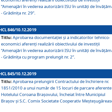
“Amenajări în vederea autorizării ISU în unități de învăță
- Grădinița nr. 29”.
HCL 846/10.12.2019
Titlu:
Aprobarea documentației și a indicatorilor tehnico-
economici aferenți realizării obiectivului de investiții
“Amenajări în vederea autorizării ISU în unități de învăță
- Grădinița cu program prelungit nr. 2”.
HCL 845/10.12.2019
Titlu:
Aprobarea prelungirii Contractului de închiriere nr.
1851/2010 a unui număr de 15 locuri de parcare aferente
Hotelului Coroana Brașovului, încheiat între Municipiul
Braşov şi S.C. Comix Societate Cooperativ Meşteşugăreas