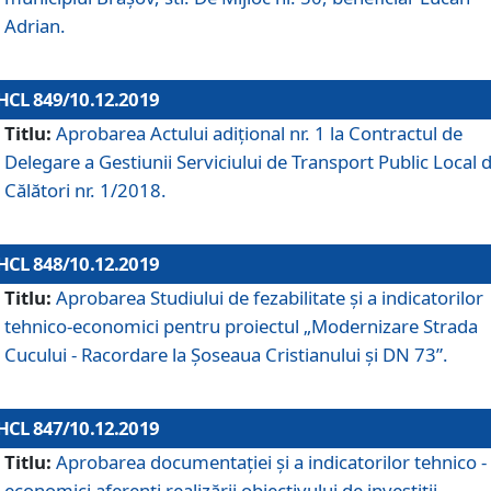
Adrian.
HCL 849/10.12.2019
Titlu:
Aprobarea Actului adiţional nr. 1 la Contractul de
Delegare a Gestiunii Serviciului de Transport Public Local 
Călători nr. 1/2018.
HCL 848/10.12.2019
Titlu:
Aprobarea Studiului de fezabilitate şi a indicatorilor
tehnico-economici pentru proiectul „Modernizare Strada
Cucului - Racordare la Șoseaua Cristianului și DN 73”.
HCL 847/10.12.2019
Titlu:
Aprobarea documentației și a indicatorilor tehnico -
economici aferenți realizării obiectivului de investiții