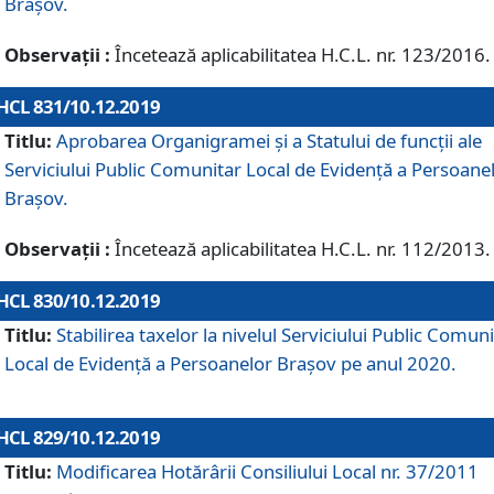
Brașov.
Observații :
Încetează aplicabilitatea H.C.L. nr. 123/2016.
HCL 831/10.12.2019
Titlu:
Aprobarea Organigramei și a Statului de funcții ale
Serviciului Public Comunitar Local de Evidență a Persoane
Brașov.
Observații :
Încetează aplicabilitatea H.C.L. nr. 112/2013.
HCL 830/10.12.2019
Titlu:
Stabilirea taxelor la nivelul Serviciului Public Comun
Local de Evidenţă a Persoanelor Braşov pe anul 2020.
HCL 829/10.12.2019
Titlu:
Modificarea Hotărârii Consiliului Local nr. 37/2011