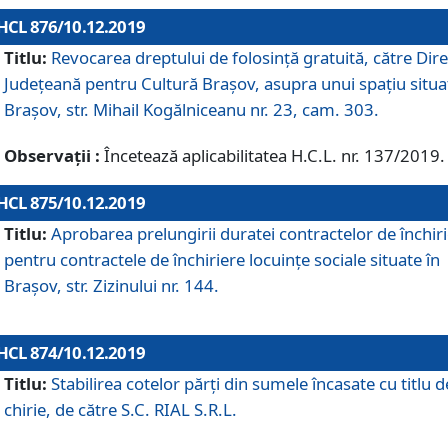
HCL 876/10.12.2019
Titlu:
Revocarea dreptului de folosinţă gratuită, către Dire
Judeţeană pentru Cultură Braşov, asupra unui spaţiu situa
Braşov, str. Mihail Kogălniceanu nr. 23, cam. 303.
Observații :
Încetează aplicabilitatea H.C.L. nr. 137/2019.
HCL 875/10.12.2019
Titlu:
Aprobarea prelungirii duratei contractelor de închir
pentru contractele de închiriere locuinţe sociale situate în
Braşov, str. Zizinului nr. 144.
HCL 874/10.12.2019
Titlu:
Stabilirea cotelor părți din sumele încasate cu titlu d
chirie, de către S.C. RIAL S.R.L.