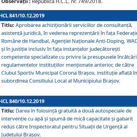
Observații :
Republică H.C.L. nr. 749/2018.
HCL 841/10.12.2019
Titlu:
Aprobarea achiziționării serviciilor de consultanță,
asistență juridică, în vederea reprezentării în fața Federați
Române de Handbal, Agenției Naționale Anti-Doping, WA
și în justiție inclusiv în fața instanțelor judecătorești
competente specializate cu privire la presupusele încălcări
regulamentelor instituțiilor menționate anterior, de către
Clubul Sportiv Municipal Corona Braşov, instituție aflată î
subordinea Consiliului Local al Municipiului Brașov.
HCL 840/10.12.2019
Titlu:
Darea în folosință gratuită a două autospeciale de
intervenție cu apă și spumă de mică capacitate și gabarit
redus către Inspectoratul pentru Situaţii de Urgenţă al
Judeţului Brașov.