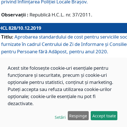
privind înființarea Poliției Locale Brașov.
Observații :
Republică H.C.L. nr. 37/2011.
HCL 828/10.12.2019
Titlu:
Aprobarea standardului de cost pentru serviciile soc
furnizate în cadrul Centrului de Zi de Informare și Consilie
pentru Persoane fără Adăpost, pentru anul 2020.
Acest site folosește cookie-uri esențiale pentru
HCL 827/10.12.2019
funcționare și securitate, precum și cookie-uri
Titlu:
Aprobarea standardului de cost pentru serviciile soc
opționale pentru statistici, conținut și marketing.
furnizate în cadrul Centrului Rezidențial pentru Persoane 
Puteți accepta sau refuza utilizarea cookie-urilor
Adăpost, pentru anul 2020.
opționale; cookie-urile esențiale nu pot fi
dezactivate.
HCL 826/10.12.2019
Respinge
Accept toate
Setări
Titlu:
Aprobarea standardului de cost pentru serviciile soc