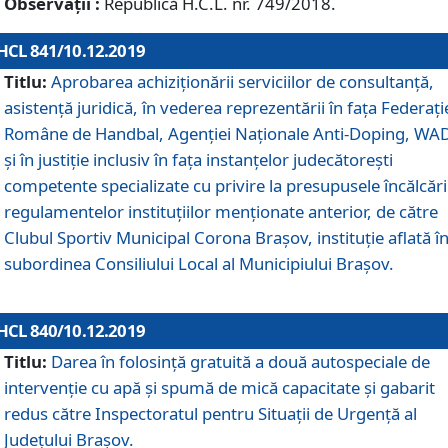
Observații :
Republică H.C.L. nr. 749/2018.
HCL 841/10.12.2019
Titlu:
Aprobarea achiziționării serviciilor de consultanță,
asistență juridică, în vederea reprezentării în fața Federați
Române de Handbal, Agenției Naționale Anti-Doping, WA
și în justiție inclusiv în fața instanțelor judecătorești
competente specializate cu privire la presupusele încălcări
regulamentelor instituțiilor menționate anterior, de către
Clubul Sportiv Municipal Corona Braşov, instituție aflată î
subordinea Consiliului Local al Municipiului Brașov.
HCL 840/10.12.2019
Titlu:
Darea în folosință gratuită a două autospeciale de
intervenție cu apă și spumă de mică capacitate și gabarit
redus către Inspectoratul pentru Situaţii de Urgenţă al
Judeţului Brașov.