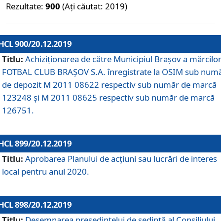
Rezultate:
900
(Ați căutat: 2019)
HCL 900/20.12.2019
Titlu:
Achiziționarea de către Municipiul Brașov a mărcilo
FOTBAL CLUB BRAȘOV S.A. înregistrate la OSIM sub num
de depozit M 2011 08622 respectiv sub număr de marcă
123248 și M 2011 08625 respectiv sub număr de marcă
126751.
HCL 899/20.12.2019
Titlu:
Aprobarea Planului de acţiuni sau lucrări de interes
local pentru anul 2020.
HCL 898/20.12.2019
Titlu:
Desemnarea preşedintelui de şedinţă al Consiliului