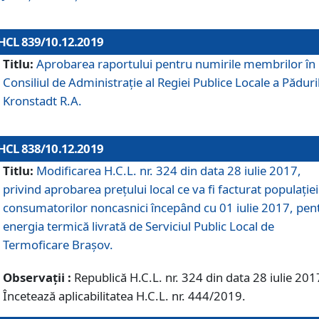
HCL 839/10.12.2019
Titlu:
Aprobarea raportului pentru numirile membrilor în
Consiliul de Administraţie al Regiei Publice Locale a Păduri
Kronstadt R.A.
HCL 838/10.12.2019
Titlu:
Modificarea H.C.L. nr. 324 din data 28 iulie 2017,
privind aprobarea preţului local ce va fi facturat populaţiei
consumatorilor noncasnici începând cu 01 iulie 2017, pen
energia termică livrată de Serviciul Public Local de
Termoficare Braşov.
Observații :
Republică H.C.L. nr. 324 din data 28 iulie 201
Încetează aplicabilitatea H.C.L. nr. 444/2019.