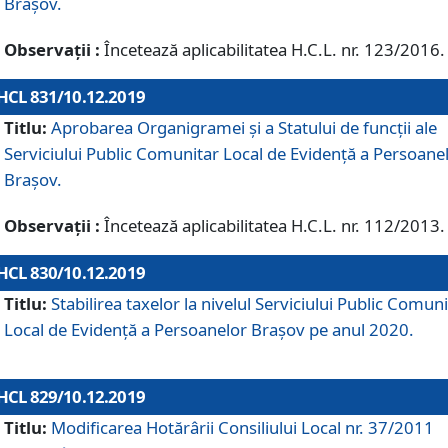
Brașov.
Observații :
Încetează aplicabilitatea H.C.L. nr. 123/2016.
HCL 831/10.12.2019
Titlu:
Aprobarea Organigramei și a Statului de funcții ale
Serviciului Public Comunitar Local de Evidență a Persoane
Brașov.
Observații :
Încetează aplicabilitatea H.C.L. nr. 112/2013.
HCL 830/10.12.2019
Titlu:
Stabilirea taxelor la nivelul Serviciului Public Comun
Local de Evidenţă a Persoanelor Braşov pe anul 2020.
HCL 829/10.12.2019
Titlu:
Modificarea Hotărârii Consiliului Local nr. 37/2011