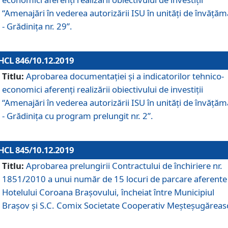
“Amenajări în vederea autorizării ISU în unități de învăță
- Grădinița nr. 29”.
HCL 846/10.12.2019
Titlu:
Aprobarea documentației și a indicatorilor tehnico-
economici aferenți realizării obiectivului de investiții
“Amenajări în vederea autorizării ISU în unități de învăță
- Grădinița cu program prelungit nr. 2”.
HCL 845/10.12.2019
Titlu:
Aprobarea prelungirii Contractului de închiriere nr.
1851/2010 a unui număr de 15 locuri de parcare aferente
Hotelului Coroana Brașovului, încheiat între Municipiul
Braşov şi S.C. Comix Societate Cooperativ Meşteşugăreas