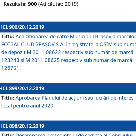
Rezultate:
900
(Ați căutat: 2019)
HCL 900/20.12.2019
Titlu:
Achiziționarea de către Municipiul Brașov a mărcilo
FOTBAL CLUB BRAȘOV S.A. înregistrate la OSIM sub num
de depozit M 2011 08622 respectiv sub număr de marcă
123248 și M 2011 08625 respectiv sub număr de marcă
126751.
HCL 899/20.12.2019
Titlu:
Aprobarea Planului de acţiuni sau lucrări de interes
local pentru anul 2020.
HCL 898/20.12.2019
Titlu:
Desemnarea preşedintelui de şedinţă al Consiliului