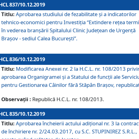
HCL 837/10.12.2019
Titlu:
Aprobarea studiului de fezabilitate și a indicatorilor
tehnico-economici pentru Investiția “Extindere rețea term
în vederea branșării Spitalului Clinic Județean de Urgență
Brașov - sediul Calea București”.
HCL 836/10.12.2019
Titlu:
Modificarea Anexei nr. 2 la H.C.L. nr. 108/2013 priv
aprobarea Organigramei şi a Statului de funcții ale Serviciu
pentru Gestionarea Câinilor fără Stăpân Brașov, republica
Observații :
Republică H.C.L. nr. 108/2013.
HCL 835/10.12.2019
Titlu:
Aprobarea încheierii actului adițional nr. 3 la contrac
de închiriere nr. 2/24.03.2017, cu S.C. STUPINIREZ S.R.L.,