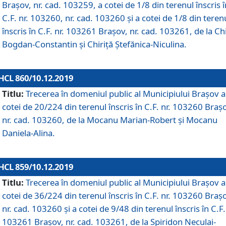
Brașov, nr. cad. 103259, a cotei de 1/8 din terenul înscris î
C.F. nr. 103260, nr. cad. 103260 și a cotei de 1/8 din teren
înscris în C.F. nr. 103261 Brașov, nr. cad. 103261, de la Chi
Bogdan-Constantin și Chiriță Ștefănica-Niculina.
HCL 860/10.12.2019
Titlu:
Trecerea în domeniul public al Municipiului Braşov a
cotei de 20/224 din terenul înscris în C.F. nr. 103260 Braș
nr. cad. 103260, de la Mocanu Marian-Robert și Mocanu
Daniela-Alina.
HCL 859/10.12.2019
Titlu:
Trecerea în domeniul public al Municipiului Braşov a
cotei de 36/224 din terenul înscris în C.F. nr. 103260 Braș
nr. cad. 103260 și a cotei de 9/48 din terenul înscris în C.F.
103261 Brașov, nr. cad. 103261, de la Spiridon Neculai-