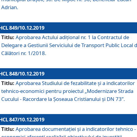
Adrian.
HCL 849/10.12.2019
Titlu:
Aprobarea Actului adiţional nr. 1 la Contractul de
Delegare a Gestiunii Serviciului de Transport Public Local 
Călători nr. 1/2018.
HCL 848/10.12.2019
Titlu:
Aprobarea Studiului de fezabilitate şi a indicatorilor
tehnico-economici pentru proiectul „Modernizare Strada
Cucului - Racordare la Șoseaua Cristianului și DN 73”.
HCL 847/10.12.2019
Titlu:
Aprobarea documentației și a indicatorilor tehnico -
economici aferenți realizării obiectivului de investiții