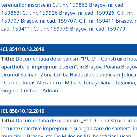
terenurilor înscrise în C.F. nr. 159863 Brașov, nr. cad.
159863; C.F. nr. 159926 Brașov, nr. cad. 159926; C.F. nr.
159707 Brașov, nr. cad. 159707; C.F. nr. 159411 Brașov, n
cad. 159411; C.F. nr. 159779 Brașov, nr. cad. 159779.
HCL 851/10.12.2019
Titlu:
Documentaţia de urbanism “P.U.D. - Construire hote
aparthotel şi împrejmuire teren”, în Braşov, Poiana Braşov
Drumul Sulinar - Zona Coliba Haiducilor, beneficiari Ţuluca
- Cornel, Ionaş Alexandru - Mihai şi Ionaş Diana - Geanina,
Grigore Cristian - Adrian.
HCL 850/10.12.2019
Titlu:
Documentaţia de urbanism „P.U.D. - Construire imo
locuințe colective împrejmuire și organizare de șantier”, î
municipiul Braşov, str. De Mijloc nr. 50, beneficiar Lucan