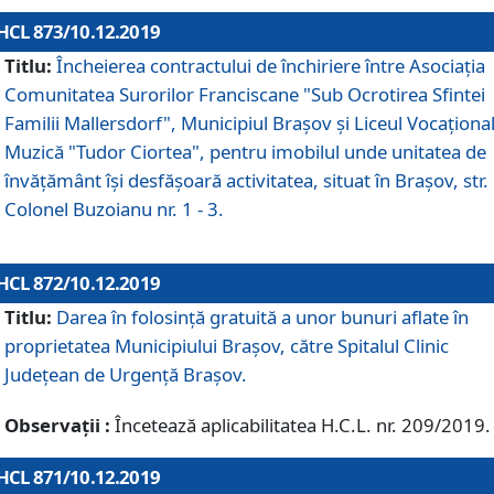
HCL 873/10.12.2019
Titlu:
Încheierea contractului de închiriere între Asociația
Comunitatea Surorilor Franciscane "Sub Ocrotirea Sfintei
Familii Mallersdorf", Municipiul Braşov şi Liceul Vocaționa
Muzică "Tudor Ciortea", pentru imobilul unde unitatea de
învățământ îşi desfăşoară activitatea, situat în Braşov, str.
Colonel Buzoianu nr. 1 - 3.
HCL 872/10.12.2019
Titlu:
Darea în folosinţă gratuită a unor bunuri aflate în
proprietatea Municipiului Braşov, către Spitalul Clinic
Judeţean de Urgenţă Braşov.
Observații :
Încetează aplicabilitatea H.C.L. nr. 209/2019.
HCL 871/10.12.2019