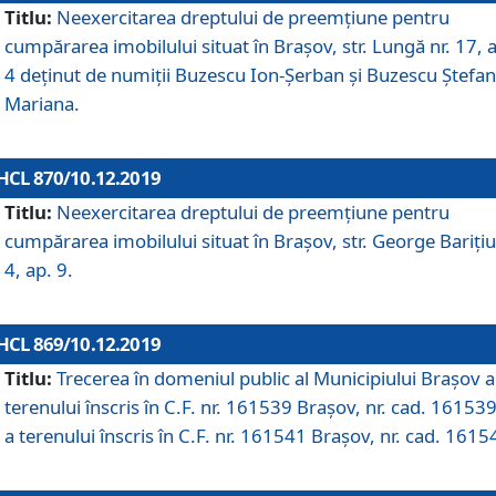
Titlu:
Neexercitarea dreptului de preemţiune pentru
cumpărarea imobilului situat în Braşov, str. Lungă nr. 17, 
4 deţinut de numiţii Buzescu Ion-Şerban și Buzescu Ştefan
Mariana.
HCL 870/10.12.2019
Titlu:
Neexercitarea dreptului de preemţiune pentru
cumpărarea imobilului situat în Braşov, str. George Bariţiu
4, ap. 9.
HCL 869/10.12.2019
Titlu:
Trecerea în domeniul public al Municipiului Braşov a
terenului înscris în C.F. nr. 161539 Brașov, nr. cad. 161539
a terenului înscris în C.F. nr. 161541 Brașov, nr. cad. 1615