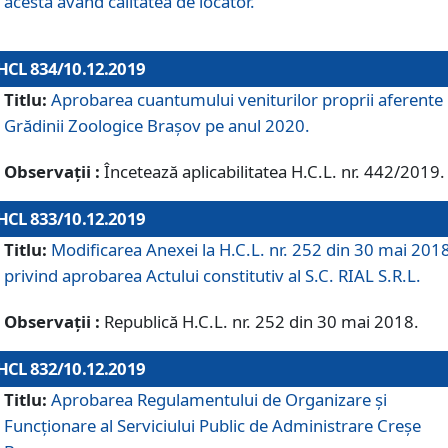
acesta având calitatea de locator.
HCL 834/10.12.2019
Titlu:
Aprobarea cuantumului veniturilor proprii aferente
Grădinii Zoologice Braşov pe anul 2020.
Observații :
Încetează aplicabilitatea H.C.L. nr. 442/2019.
HCL 833/10.12.2019
Titlu:
Modificarea Anexei la H.C.L. nr. 252 din 30 mai 201
privind aprobarea Actului constitutiv al S.C. RIAL S.R.L.
Observații :
Republică H.C.L. nr. 252 din 30 mai 2018.
HCL 832/10.12.2019
Titlu:
Aprobarea Regulamentului de Organizare și
Funcționare al Serviciului Public de Administrare Creșe