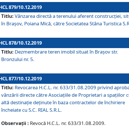
HCL 879/10.12.2019
Titlu:
Vânzarea directă a terenului aferent construcției, si
în Brașov, Poiana Mică, către Societatea Stâna Turistica S.R
HCL 878/10.12.2019
Titlu:
Dezmembrare teren imobil situat în Brașov str.
Bronzului nr. 5.
HCL 877/10.12.2019
Titlu:
Revocarea H.C.L. nr. 633/31.08.2009 privind aprob
vânzării directe către Asociațiile de Proprietari a spațiilor 
altă destinație deținute în baza contractelor de închiriere
încheiate cu S.C. RIAL S.R.L.
Observații :
Revocă H.C.L. nr. 633/31.08.2009.