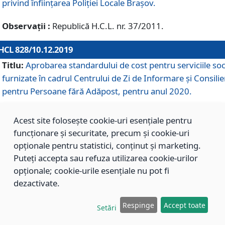
privind înființarea Poliției Locale Brașov.
Observații :
Republică H.C.L. nr. 37/2011.
HCL 828/10.12.2019
Titlu:
Aprobarea standardului de cost pentru serviciile soc
furnizate în cadrul Centrului de Zi de Informare și Consilie
pentru Persoane fără Adăpost, pentru anul 2020.
Acest site folosește cookie-uri esențiale pentru
HCL 827/10.12.2019
funcționare și securitate, precum și cookie-uri
Titlu:
Aprobarea standardului de cost pentru serviciile soc
opționale pentru statistici, conținut și marketing.
furnizate în cadrul Centrului Rezidențial pentru Persoane 
Puteți accepta sau refuza utilizarea cookie-urilor
Adăpost, pentru anul 2020.
opționale; cookie-urile esențiale nu pot fi
dezactivate.
HCL 826/10.12.2019
Respinge
Accept toate
Setări
Titlu:
Aprobarea standardului de cost pentru serviciile soc