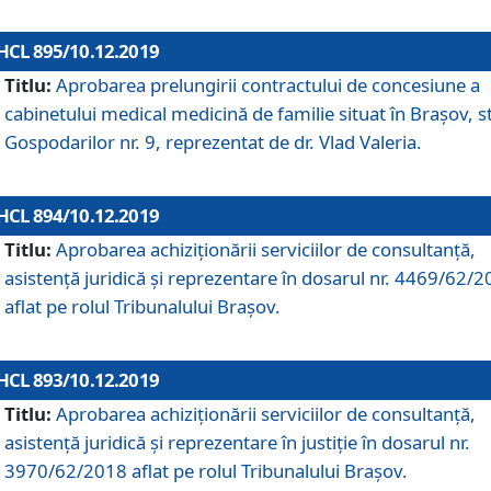
HCL 895/10.12.2019
Titlu:
Aprobarea prelungirii contractului de concesiune a
cabinetului medical medicină de familie situat în Braşov, st
Gospodarilor nr. 9, reprezentat de dr. Vlad Valeria.
HCL 894/10.12.2019
Titlu:
Aprobarea achiziţionării serviciilor de consultanţă,
asistenţă juridică şi reprezentare în dosarul nr. 4469/62/
aflat pe rolul Tribunalului Braşov.
HCL 893/10.12.2019
Titlu:
Aprobarea achiziţionării serviciilor de consultanţă,
asistenţă juridică şi reprezentare în justiţie în dosarul nr.
3970/62/2018 aflat pe rolul Tribunalului Braşov.