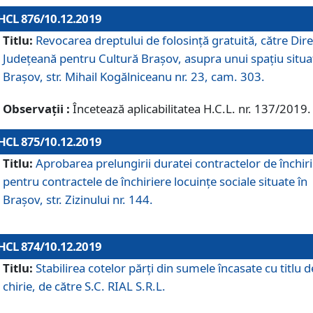
HCL 876/10.12.2019
Titlu:
Revocarea dreptului de folosinţă gratuită, către Dire
Judeţeană pentru Cultură Braşov, asupra unui spaţiu situa
Braşov, str. Mihail Kogălniceanu nr. 23, cam. 303.
Observații :
Încetează aplicabilitatea H.C.L. nr. 137/2019.
HCL 875/10.12.2019
Titlu:
Aprobarea prelungirii duratei contractelor de închir
pentru contractele de închiriere locuinţe sociale situate în
Braşov, str. Zizinului nr. 144.
HCL 874/10.12.2019
Titlu:
Stabilirea cotelor părți din sumele încasate cu titlu d
chirie, de către S.C. RIAL S.R.L.