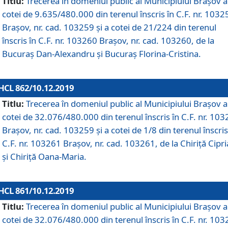
Titlu:
Trecerea în domeniul public al Municipiului Braşov a
cotei de 9.635/480.000 din terenul înscris în C.F. nr. 1032
Brașov, nr. cad. 103259 și a cotei de 21/224 din terenul
înscris în C.F. nr. 103260 Brașov, nr. cad. 103260, de la
Bucuraș Dan-Alexandru și Bucuraș Florina-Cristina.
HCL 862/10.12.2019
Titlu:
Trecerea în domeniul public al Municipiului Braşov a
cotei de 32.076/480.000 din terenul înscris în C.F. nr. 10
Brașov, nr. cad. 103259 și a cotei de 1/8 din terenul înscris
C.F. nr. 103261 Brașov, nr. cad. 103261, de la Chiriță Cipr
și Chiriță Oana-Maria.
HCL 861/10.12.2019
Titlu:
Trecerea în domeniul public al Municipiului Braşov a
cotei de 32.076/480.000 din terenul înscris în C.F. nr. 10