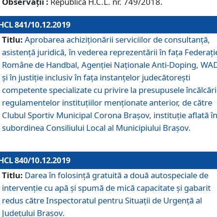
Observații :
Republică H.C.L. nr. 749/2018.
HCL 841/10.12.2019
Titlu:
Aprobarea achiziționării serviciilor de consultanță,
asistență juridică, în vederea reprezentării în fața Federați
Române de Handbal, Agenției Naționale Anti-Doping, WA
și în justiție inclusiv în fața instanțelor judecătorești
competente specializate cu privire la presupusele încălcări
regulamentelor instituțiilor menționate anterior, de către
Clubul Sportiv Municipal Corona Braşov, instituție aflată î
subordinea Consiliului Local al Municipiului Brașov.
HCL 840/10.12.2019
Titlu:
Darea în folosință gratuită a două autospeciale de
intervenție cu apă și spumă de mică capacitate și gabarit
redus către Inspectoratul pentru Situaţii de Urgenţă al
Judeţului Brașov.