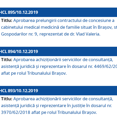
HCL 895/10.12.2019
Titlu:
Aprobarea prelungirii contractului de concesiune a
cabinetului medical medicină de familie situat în Braşov, st
Gospodarilor nr. 9, reprezentat de dr. Vlad Valeria.
HCL 894/10.12.2019
Titlu:
Aprobarea achiziţionării serviciilor de consultanţă,
asistenţă juridică şi reprezentare în dosarul nr. 4469/62/
aflat pe rolul Tribunalului Braşov.
HCL 893/10.12.2019
Titlu:
Aprobarea achiziţionării serviciilor de consultanţă,
asistenţă juridică şi reprezentare în justiţie în dosarul nr.
3970/62/2018 aflat pe rolul Tribunalului Braşov.