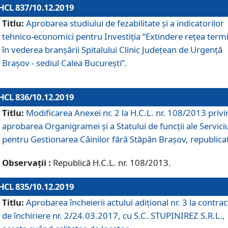
HCL 837/10.12.2019
Titlu:
Aprobarea studiului de fezabilitate și a indicatorilor
tehnico-economici pentru Investiția “Extindere rețea term
în vederea branșării Spitalului Clinic Județean de Urgență
Brașov - sediul Calea București”.
HCL 836/10.12.2019
Titlu:
Modificarea Anexei nr. 2 la H.C.L. nr. 108/2013 priv
aprobarea Organigramei şi a Statului de funcții ale Serviciu
pentru Gestionarea Câinilor fără Stăpân Brașov, republica
Observații :
Republică H.C.L. nr. 108/2013.
HCL 835/10.12.2019
Titlu:
Aprobarea încheierii actului adițional nr. 3 la contrac
de închiriere nr. 2/24.03.2017, cu S.C. STUPINIREZ S.R.L.,