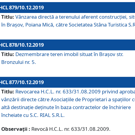
HCL 879/10.12.2019
Titlu:
Vânzarea directă a terenului aferent construcției, si
în Brașov, Poiana Mică, către Societatea Stâna Turistica S.R
HCL 878/10.12.2019
Titlu:
Dezmembrare teren imobil situat în Brașov str.
Bronzului nr. 5.
HCL 877/10.12.2019
Titlu:
Revocarea H.C.L. nr. 633/31.08.2009 privind aprob
vânzării directe către Asociațiile de Proprietari a spațiilor 
altă destinație deținute în baza contractelor de închiriere
încheiate cu S.C. RIAL S.R.L.
Observații :
Revocă H.C.L. nr. 633/31.08.2009.