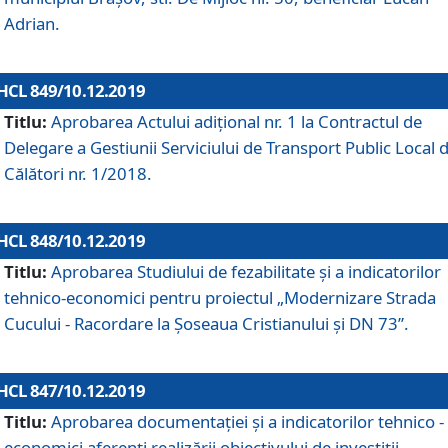
Adrian.
HCL 849/10.12.2019
Titlu:
Aprobarea Actului adiţional nr. 1 la Contractul de
Delegare a Gestiunii Serviciului de Transport Public Local 
Călători nr. 1/2018.
HCL 848/10.12.2019
Titlu:
Aprobarea Studiului de fezabilitate şi a indicatorilor
tehnico-economici pentru proiectul „Modernizare Strada
Cucului - Racordare la Șoseaua Cristianului și DN 73”.
HCL 847/10.12.2019
Titlu:
Aprobarea documentației și a indicatorilor tehnico -
economici aferenți realizării obiectivului de investiții