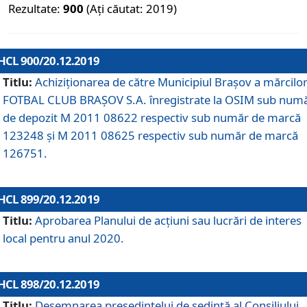
Rezultate:
900
(Ați căutat: 2019)
HCL 900/20.12.2019
Titlu:
Achiziționarea de către Municipiul Brașov a mărcilo
FOTBAL CLUB BRAȘOV S.A. înregistrate la OSIM sub num
de depozit M 2011 08622 respectiv sub număr de marcă
123248 și M 2011 08625 respectiv sub număr de marcă
126751.
HCL 899/20.12.2019
Titlu:
Aprobarea Planului de acţiuni sau lucrări de interes
local pentru anul 2020.
HCL 898/20.12.2019
Titlu:
Desemnarea preşedintelui de şedinţă al Consiliului