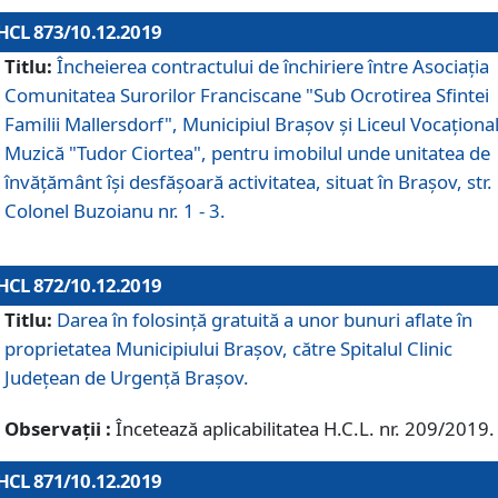
HCL 873/10.12.2019
Titlu:
Încheierea contractului de închiriere între Asociația
Comunitatea Surorilor Franciscane "Sub Ocrotirea Sfintei
Familii Mallersdorf", Municipiul Braşov şi Liceul Vocaționa
Muzică "Tudor Ciortea", pentru imobilul unde unitatea de
învățământ îşi desfăşoară activitatea, situat în Braşov, str.
Colonel Buzoianu nr. 1 - 3.
HCL 872/10.12.2019
Titlu:
Darea în folosinţă gratuită a unor bunuri aflate în
proprietatea Municipiului Braşov, către Spitalul Clinic
Judeţean de Urgenţă Braşov.
Observații :
Încetează aplicabilitatea H.C.L. nr. 209/2019.
HCL 871/10.12.2019