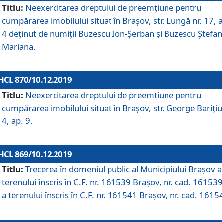
Titlu:
Neexercitarea dreptului de preemţiune pentru
cumpărarea imobilului situat în Braşov, str. Lungă nr. 17, 
4 deţinut de numiţii Buzescu Ion-Şerban și Buzescu Ştefan
Mariana.
HCL 870/10.12.2019
Titlu:
Neexercitarea dreptului de preemţiune pentru
cumpărarea imobilului situat în Braşov, str. George Bariţiu
4, ap. 9.
HCL 869/10.12.2019
Titlu:
Trecerea în domeniul public al Municipiului Braşov a
terenului înscris în C.F. nr. 161539 Brașov, nr. cad. 161539
a terenului înscris în C.F. nr. 161541 Brașov, nr. cad. 1615