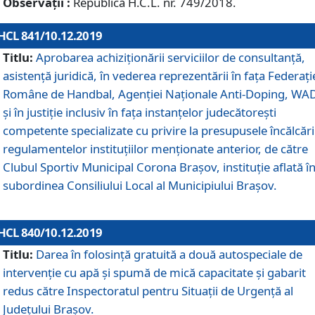
Observații :
Republică H.C.L. nr. 749/2018.
HCL 841/10.12.2019
Titlu:
Aprobarea achiziționării serviciilor de consultanță,
asistență juridică, în vederea reprezentării în fața Federați
Române de Handbal, Agenției Naționale Anti-Doping, WA
și în justiție inclusiv în fața instanțelor judecătorești
competente specializate cu privire la presupusele încălcări
regulamentelor instituțiilor menționate anterior, de către
Clubul Sportiv Municipal Corona Braşov, instituție aflată î
subordinea Consiliului Local al Municipiului Brașov.
HCL 840/10.12.2019
Titlu:
Darea în folosință gratuită a două autospeciale de
intervenție cu apă și spumă de mică capacitate și gabarit
redus către Inspectoratul pentru Situaţii de Urgenţă al
Judeţului Brașov.