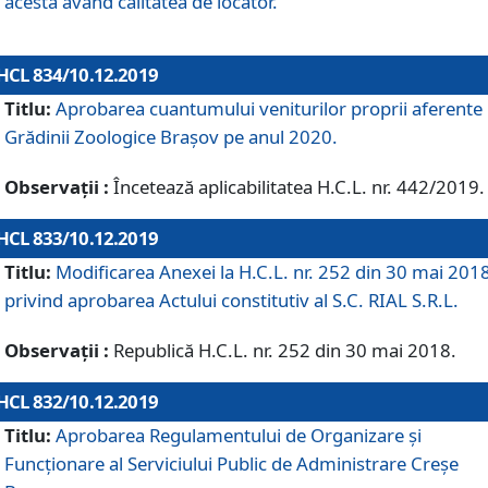
acesta având calitatea de locator.
HCL 834/10.12.2019
Titlu:
Aprobarea cuantumului veniturilor proprii aferente
Grădinii Zoologice Braşov pe anul 2020.
Observații :
Încetează aplicabilitatea H.C.L. nr. 442/2019.
HCL 833/10.12.2019
Titlu:
Modificarea Anexei la H.C.L. nr. 252 din 30 mai 201
privind aprobarea Actului constitutiv al S.C. RIAL S.R.L.
Observații :
Republică H.C.L. nr. 252 din 30 mai 2018.
HCL 832/10.12.2019
Titlu:
Aprobarea Regulamentului de Organizare și
Funcționare al Serviciului Public de Administrare Creșe