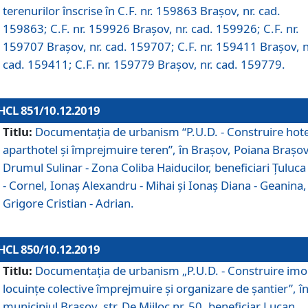
terenurilor înscrise în C.F. nr. 159863 Brașov, nr. cad.
159863; C.F. nr. 159926 Brașov, nr. cad. 159926; C.F. nr.
159707 Brașov, nr. cad. 159707; C.F. nr. 159411 Brașov, n
cad. 159411; C.F. nr. 159779 Brașov, nr. cad. 159779.
HCL 851/10.12.2019
Titlu:
Documentaţia de urbanism “P.U.D. - Construire hote
aparthotel şi împrejmuire teren”, în Braşov, Poiana Braşov
Drumul Sulinar - Zona Coliba Haiducilor, beneficiari Ţuluca
- Cornel, Ionaş Alexandru - Mihai şi Ionaş Diana - Geanina,
Grigore Cristian - Adrian.
HCL 850/10.12.2019
Titlu:
Documentaţia de urbanism „P.U.D. - Construire imo
locuințe colective împrejmuire și organizare de șantier”, î
municipiul Braşov, str. De Mijloc nr. 50, beneficiar Lucan