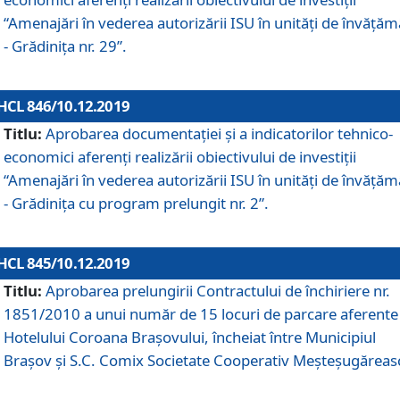
“Amenajări în vederea autorizării ISU în unități de învăță
- Grădinița nr. 29”.
HCL 846/10.12.2019
Titlu:
Aprobarea documentației și a indicatorilor tehnico-
economici aferenți realizării obiectivului de investiții
“Amenajări în vederea autorizării ISU în unități de învăță
- Grădinița cu program prelungit nr. 2”.
HCL 845/10.12.2019
Titlu:
Aprobarea prelungirii Contractului de închiriere nr.
1851/2010 a unui număr de 15 locuri de parcare aferente
Hotelului Coroana Brașovului, încheiat între Municipiul
Braşov şi S.C. Comix Societate Cooperativ Meşteşugăreas