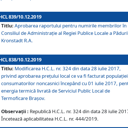
HCL 839/10.12.2019
Titlu:
Aprobarea raportului pentru numirile membrilor în
Consiliul de Administraţie al Regiei Publice Locale a Păduri
Kronstadt R.A.
HCL 838/10.12.2019
Titlu:
Modificarea H.C.L. nr. 324 din data 28 iulie 2017,
privind aprobarea preţului local ce va fi facturat populaţiei
consumatorilor noncasnici începând cu 01 iulie 2017, pen
energia termică livrată de Serviciul Public Local de
Termoficare Braşov.
Observații :
Republică H.C.L. nr. 324 din data 28 iulie 201
Încetează aplicabilitatea H.C.L. nr. 444/2019.