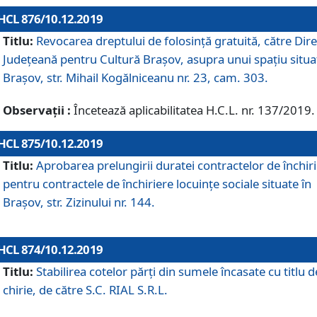
HCL 876/10.12.2019
Titlu:
Revocarea dreptului de folosinţă gratuită, către Dire
Judeţeană pentru Cultură Braşov, asupra unui spaţiu situa
Braşov, str. Mihail Kogălniceanu nr. 23, cam. 303.
Observații :
Încetează aplicabilitatea H.C.L. nr. 137/2019.
HCL 875/10.12.2019
Titlu:
Aprobarea prelungirii duratei contractelor de închir
pentru contractele de închiriere locuinţe sociale situate în
Braşov, str. Zizinului nr. 144.
HCL 874/10.12.2019
Titlu:
Stabilirea cotelor părți din sumele încasate cu titlu d
chirie, de către S.C. RIAL S.R.L.