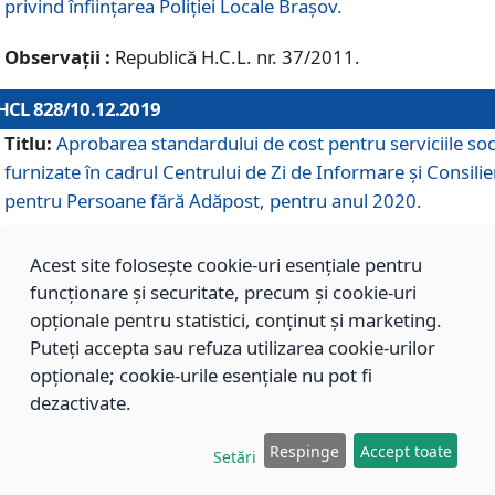
privind înființarea Poliției Locale Brașov.
Observații :
Republică H.C.L. nr. 37/2011.
HCL 828/10.12.2019
Titlu:
Aprobarea standardului de cost pentru serviciile soc
furnizate în cadrul Centrului de Zi de Informare și Consilie
pentru Persoane fără Adăpost, pentru anul 2020.
Acest site folosește cookie-uri esențiale pentru
HCL 827/10.12.2019
funcționare și securitate, precum și cookie-uri
Titlu:
Aprobarea standardului de cost pentru serviciile soc
opționale pentru statistici, conținut și marketing.
furnizate în cadrul Centrului Rezidențial pentru Persoane 
Puteți accepta sau refuza utilizarea cookie-urilor
Adăpost, pentru anul 2020.
opționale; cookie-urile esențiale nu pot fi
dezactivate.
HCL 826/10.12.2019
Respinge
Accept toate
Setări
Titlu:
Aprobarea standardului de cost pentru serviciile soc