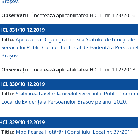
Brașov.
Observații :
Încetează aplicabilitatea H.C.L. nr. 123/2016.
HCL 831/10.12.2019
Titlu:
Aprobarea Organigramei și a Statului de funcții ale
Serviciului Public Comunitar Local de Evidență a Persoane
Brașov.
Observații :
Încetează aplicabilitatea H.C.L. nr. 112/2013.
HCL 830/10.12.2019
Titlu:
Stabilirea taxelor la nivelul Serviciului Public Comun
Local de Evidenţă a Persoanelor Braşov pe anul 2020.
HCL 829/10.12.2019
Titlu:
Modificarea Hotărârii Consiliului Local nr. 37/2011