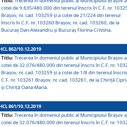
Titlu:
Trecerea în domeniul public al Municipiului Braşov a
cotei de 9.635/480.000 din terenul înscris în C.F. nr. 1032
Brașov, nr. cad. 103259 și a cotei de 21/224 din terenul
înscris în C.F. nr. 103260 Brașov, nr. cad. 103260, de la
Bucuraș Dan-Alexandru și Bucuraș Florina-Cristina.
HCL 862/10.12.2019
Titlu:
Trecerea în domeniul public al Municipiului Braşov a
cotei de 32.076/480.000 din terenul înscris în C.F. nr. 10
Brașov, nr. cad. 103259 și a cotei de 1/8 din terenul înscris
C.F. nr. 103261 Brașov, nr. cad. 103261, de la Chiriță Cipr
și Chiriță Oana-Maria.
HCL 861/10.12.2019
Titlu:
Trecerea în domeniul public al Municipiului Braşov a
cotei de 32.076/480.000 din terenul înscris în C.F. nr. 10