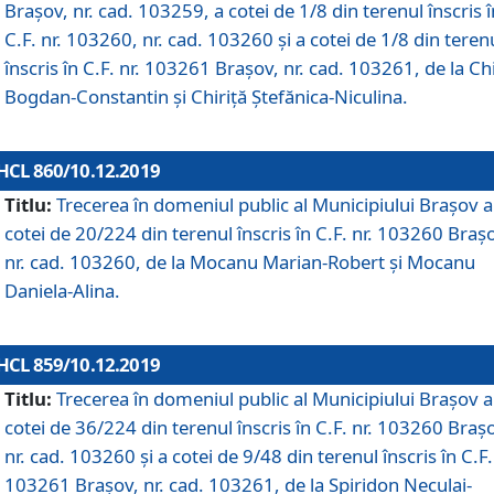
Brașov, nr. cad. 103259, a cotei de 1/8 din terenul înscris î
C.F. nr. 103260, nr. cad. 103260 și a cotei de 1/8 din teren
înscris în C.F. nr. 103261 Brașov, nr. cad. 103261, de la Chi
Bogdan-Constantin și Chiriță Ștefănica-Niculina.
HCL 860/10.12.2019
Titlu:
Trecerea în domeniul public al Municipiului Braşov a
cotei de 20/224 din terenul înscris în C.F. nr. 103260 Braș
nr. cad. 103260, de la Mocanu Marian-Robert și Mocanu
Daniela-Alina.
HCL 859/10.12.2019
Titlu:
Trecerea în domeniul public al Municipiului Braşov a
cotei de 36/224 din terenul înscris în C.F. nr. 103260 Braș
nr. cad. 103260 și a cotei de 9/48 din terenul înscris în C.F.
103261 Brașov, nr. cad. 103261, de la Spiridon Neculai-