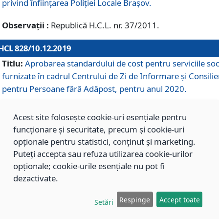
privind înființarea Poliției Locale Brașov.
Observații :
Republică H.C.L. nr. 37/2011.
HCL 828/10.12.2019
Titlu:
Aprobarea standardului de cost pentru serviciile soc
furnizate în cadrul Centrului de Zi de Informare și Consilie
pentru Persoane fără Adăpost, pentru anul 2020.
Acest site folosește cookie-uri esențiale pentru
HCL 827/10.12.2019
funcționare și securitate, precum și cookie-uri
Titlu:
Aprobarea standardului de cost pentru serviciile soc
opționale pentru statistici, conținut și marketing.
furnizate în cadrul Centrului Rezidențial pentru Persoane 
Puteți accepta sau refuza utilizarea cookie-urilor
Adăpost, pentru anul 2020.
opționale; cookie-urile esențiale nu pot fi
dezactivate.
HCL 826/10.12.2019
Respinge
Accept toate
Setări
Titlu:
Aprobarea standardului de cost pentru serviciile soc