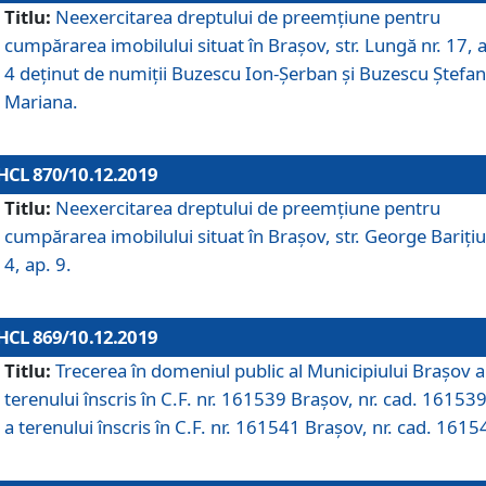
Titlu:
Neexercitarea dreptului de preemţiune pentru
cumpărarea imobilului situat în Braşov, str. Lungă nr. 17, 
4 deţinut de numiţii Buzescu Ion-Şerban și Buzescu Ştefan
Mariana.
HCL 870/10.12.2019
Titlu:
Neexercitarea dreptului de preemţiune pentru
cumpărarea imobilului situat în Braşov, str. George Bariţiu
4, ap. 9.
HCL 869/10.12.2019
Titlu:
Trecerea în domeniul public al Municipiului Braşov a
terenului înscris în C.F. nr. 161539 Brașov, nr. cad. 161539
a terenului înscris în C.F. nr. 161541 Brașov, nr. cad. 1615