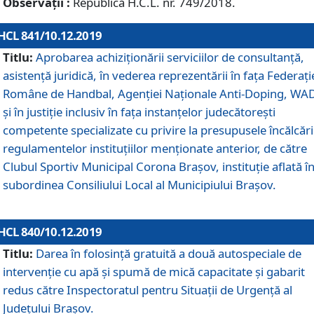
Observații :
Republică H.C.L. nr. 749/2018.
HCL 841/10.12.2019
Titlu:
Aprobarea achiziționării serviciilor de consultanță,
asistență juridică, în vederea reprezentării în fața Federați
Române de Handbal, Agenției Naționale Anti-Doping, WA
și în justiție inclusiv în fața instanțelor judecătorești
competente specializate cu privire la presupusele încălcări
regulamentelor instituțiilor menționate anterior, de către
Clubul Sportiv Municipal Corona Braşov, instituție aflată î
subordinea Consiliului Local al Municipiului Brașov.
HCL 840/10.12.2019
Titlu:
Darea în folosință gratuită a două autospeciale de
intervenție cu apă și spumă de mică capacitate și gabarit
redus către Inspectoratul pentru Situaţii de Urgenţă al
Judeţului Brașov.