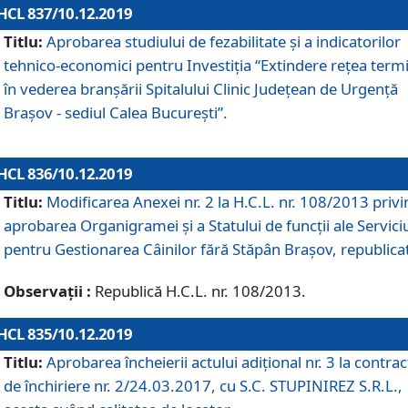
HCL 837/10.12.2019
Titlu:
Aprobarea studiului de fezabilitate și a indicatorilor
tehnico-economici pentru Investiția “Extindere rețea term
în vederea branșării Spitalului Clinic Județean de Urgență
Brașov - sediul Calea București”.
HCL 836/10.12.2019
Titlu:
Modificarea Anexei nr. 2 la H.C.L. nr. 108/2013 priv
aprobarea Organigramei şi a Statului de funcții ale Serviciu
pentru Gestionarea Câinilor fără Stăpân Brașov, republica
Observații :
Republică H.C.L. nr. 108/2013.
HCL 835/10.12.2019
Titlu:
Aprobarea încheierii actului adițional nr. 3 la contrac
de închiriere nr. 2/24.03.2017, cu S.C. STUPINIREZ S.R.L.,