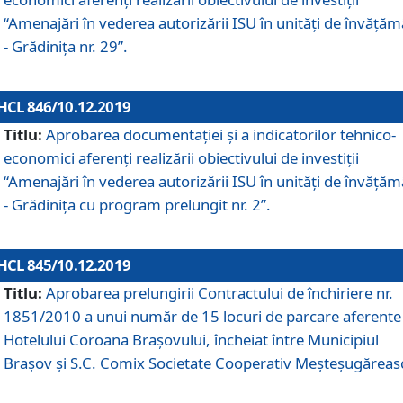
“Amenajări în vederea autorizării ISU în unități de învăță
- Grădinița nr. 29”.
HCL 846/10.12.2019
Titlu:
Aprobarea documentației și a indicatorilor tehnico-
economici aferenți realizării obiectivului de investiții
“Amenajări în vederea autorizării ISU în unități de învăță
- Grădinița cu program prelungit nr. 2”.
HCL 845/10.12.2019
Titlu:
Aprobarea prelungirii Contractului de închiriere nr.
1851/2010 a unui număr de 15 locuri de parcare aferente
Hotelului Coroana Brașovului, încheiat între Municipiul
Braşov şi S.C. Comix Societate Cooperativ Meşteşugăreas