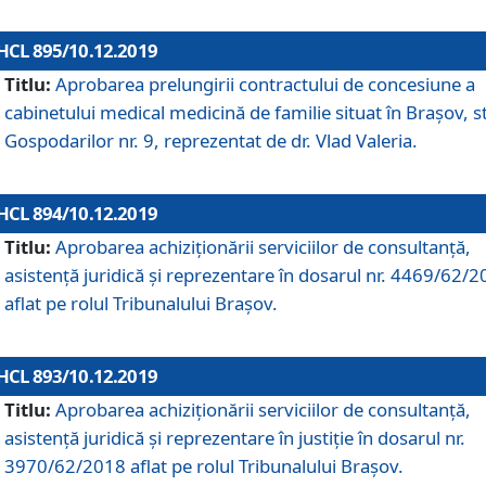
HCL 895/10.12.2019
Titlu:
Aprobarea prelungirii contractului de concesiune a
cabinetului medical medicină de familie situat în Braşov, st
Gospodarilor nr. 9, reprezentat de dr. Vlad Valeria.
HCL 894/10.12.2019
Titlu:
Aprobarea achiziţionării serviciilor de consultanţă,
asistenţă juridică şi reprezentare în dosarul nr. 4469/62/
aflat pe rolul Tribunalului Braşov.
HCL 893/10.12.2019
Titlu:
Aprobarea achiziţionării serviciilor de consultanţă,
asistenţă juridică şi reprezentare în justiţie în dosarul nr.
3970/62/2018 aflat pe rolul Tribunalului Braşov.