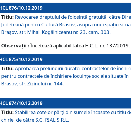
HCL 876/10.12.2019
Titlu:
Revocarea dreptului de folosinţă gratuită, către Dire
Judeţeană pentru Cultură Braşov, asupra unui spaţiu situa
Braşov, str. Mihail Kogălniceanu nr. 23, cam. 303.
Observații :
Încetează aplicabilitatea H.C.L. nr. 137/2019.
HCL 875/10.12.2019
Titlu:
Aprobarea prelungirii duratei contractelor de închir
pentru contractele de închiriere locuinţe sociale situate în
Braşov, str. Zizinului nr. 144.
HCL 874/10.12.2019
Titlu:
Stabilirea cotelor părți din sumele încasate cu titlu d
chirie, de către S.C. RIAL S.R.L.