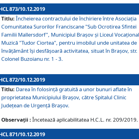
HCL 873/10.12.2019
Titlu:
Încheierea contractului de închiriere între Asociația
Comunitatea Surorilor Franciscane "Sub Ocrotirea Sfintei
Familii Mallersdorf", Municipiul Braşov şi Liceul Vocaționa
Muzică "Tudor Ciortea", pentru imobilul unde unitatea de
învățământ îşi desfăşoară activitatea, situat în Braşov, str.
Colonel Buzoianu nr. 1 - 3.
HCL 872/10.12.2019
Titlu:
Darea în folosinţă gratuită a unor bunuri aflate în
proprietatea Municipiului Braşov, către Spitalul Clinic
Judeţean de Urgenţă Braşov.
Observații :
Încetează aplicabilitatea H.C.L. nr. 209/2019.
HCL 871/10.12.2019