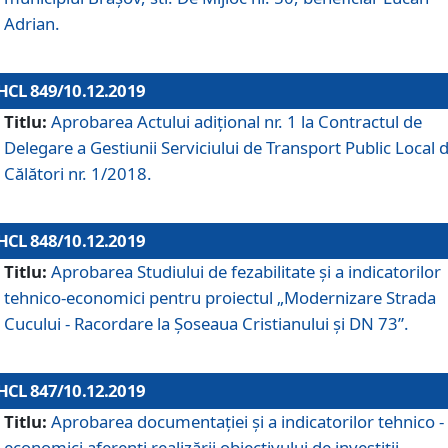
Adrian.
HCL 849/10.12.2019
Titlu:
Aprobarea Actului adiţional nr. 1 la Contractul de
Delegare a Gestiunii Serviciului de Transport Public Local 
Călători nr. 1/2018.
HCL 848/10.12.2019
Titlu:
Aprobarea Studiului de fezabilitate şi a indicatorilor
tehnico-economici pentru proiectul „Modernizare Strada
Cucului - Racordare la Șoseaua Cristianului și DN 73”.
HCL 847/10.12.2019
Titlu:
Aprobarea documentației și a indicatorilor tehnico -
economici aferenți realizării obiectivului de investiții