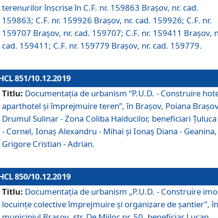
terenurilor înscrise în C.F. nr. 159863 Brașov, nr. cad.
159863; C.F. nr. 159926 Brașov, nr. cad. 159926; C.F. nr.
159707 Brașov, nr. cad. 159707; C.F. nr. 159411 Brașov, n
cad. 159411; C.F. nr. 159779 Brașov, nr. cad. 159779.
HCL 851/10.12.2019
Titlu:
Documentaţia de urbanism “P.U.D. - Construire hote
aparthotel şi împrejmuire teren”, în Braşov, Poiana Braşov
Drumul Sulinar - Zona Coliba Haiducilor, beneficiari Ţuluca
- Cornel, Ionaş Alexandru - Mihai şi Ionaş Diana - Geanina,
Grigore Cristian - Adrian.
HCL 850/10.12.2019
Titlu:
Documentaţia de urbanism „P.U.D. - Construire imo
locuințe colective împrejmuire și organizare de șantier”, î
municipiul Braşov, str. De Mijloc nr. 50, beneficiar Lucan