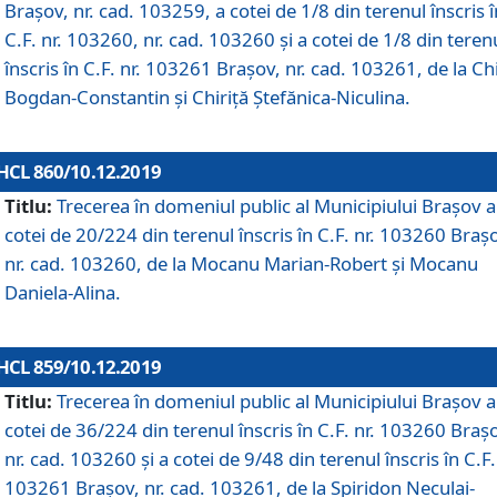
Brașov, nr. cad. 103259, a cotei de 1/8 din terenul înscris î
C.F. nr. 103260, nr. cad. 103260 și a cotei de 1/8 din teren
înscris în C.F. nr. 103261 Brașov, nr. cad. 103261, de la Chi
Bogdan-Constantin și Chiriță Ștefănica-Niculina.
HCL 860/10.12.2019
Titlu:
Trecerea în domeniul public al Municipiului Braşov a
cotei de 20/224 din terenul înscris în C.F. nr. 103260 Braș
nr. cad. 103260, de la Mocanu Marian-Robert și Mocanu
Daniela-Alina.
HCL 859/10.12.2019
Titlu:
Trecerea în domeniul public al Municipiului Braşov a
cotei de 36/224 din terenul înscris în C.F. nr. 103260 Braș
nr. cad. 103260 și a cotei de 9/48 din terenul înscris în C.F.
103261 Brașov, nr. cad. 103261, de la Spiridon Neculai-