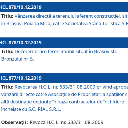
HCL 879/10.12.2019
Titlu:
Vânzarea directă a terenului aferent construcției, si
în Brașov, Poiana Mică, către Societatea Stâna Turistica S.R
HCL 878/10.12.2019
Titlu:
Dezmembrare teren imobil situat în Brașov str.
Bronzului nr. 5.
HCL 877/10.12.2019
Titlu:
Revocarea H.C.L. nr. 633/31.08.2009 privind aprob
vânzării directe către Asociațiile de Proprietari a spațiilor 
altă destinație deținute în baza contractelor de închiriere
încheiate cu S.C. RIAL S.R.L.
Observații :
Revocă H.C.L. nr. 633/31.08.2009.