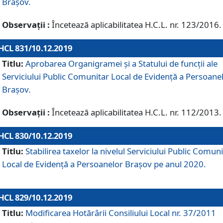
Brașov.
Observații :
Încetează aplicabilitatea H.C.L. nr. 123/2016.
HCL 831/10.12.2019
Titlu:
Aprobarea Organigramei și a Statului de funcții ale
Serviciului Public Comunitar Local de Evidență a Persoane
Brașov.
Observații :
Încetează aplicabilitatea H.C.L. nr. 112/2013.
HCL 830/10.12.2019
Titlu:
Stabilirea taxelor la nivelul Serviciului Public Comun
Local de Evidenţă a Persoanelor Braşov pe anul 2020.
HCL 829/10.12.2019
Titlu:
Modificarea Hotărârii Consiliului Local nr. 37/2011