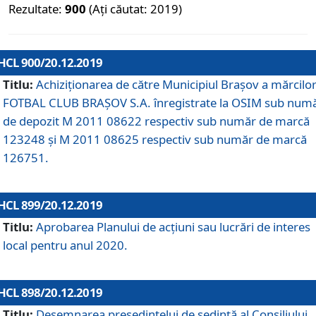
Rezultate:
900
(Ați căutat: 2019)
HCL 900/20.12.2019
Titlu:
Achiziționarea de către Municipiul Brașov a mărcilo
FOTBAL CLUB BRAȘOV S.A. înregistrate la OSIM sub num
de depozit M 2011 08622 respectiv sub număr de marcă
123248 și M 2011 08625 respectiv sub număr de marcă
126751.
HCL 899/20.12.2019
Titlu:
Aprobarea Planului de acţiuni sau lucrări de interes
local pentru anul 2020.
HCL 898/20.12.2019
Titlu:
Desemnarea preşedintelui de şedinţă al Consiliului