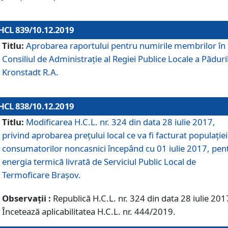
HCL 839/10.12.2019
Titlu:
Aprobarea raportului pentru numirile membrilor în
Consiliul de Administraţie al Regiei Publice Locale a Păduri
Kronstadt R.A.
HCL 838/10.12.2019
Titlu:
Modificarea H.C.L. nr. 324 din data 28 iulie 2017,
privind aprobarea preţului local ce va fi facturat populaţiei
consumatorilor noncasnici începând cu 01 iulie 2017, pen
energia termică livrată de Serviciul Public Local de
Termoficare Braşov.
Observații :
Republică H.C.L. nr. 324 din data 28 iulie 201
Încetează aplicabilitatea H.C.L. nr. 444/2019.