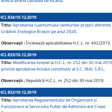
acesta având calitatea de locator.
HCL 834/10.12.2019
Titlu:
Aprobarea cuantumului veniturilor proprii aferente
Grădinii Zoologice Braşov pe anul 2020.
Observații :
Încetează aplicabilitatea H.C.L. nr. 442/2019.
HCL 833/10.12.2019
Titlu:
Modificarea Anexei la H.C.L. nr. 252 din 30 mai 201
privind aprobarea Actului constitutiv al S.C. RIAL S.R.L.
Observații :
Republică H.C.L. nr. 252 din 30 mai 2018.
HCL 832/10.12.2019
Titlu:
Aprobarea Regulamentului de Organizare și
Funcționare al Serviciului Public de Administrare Creșe