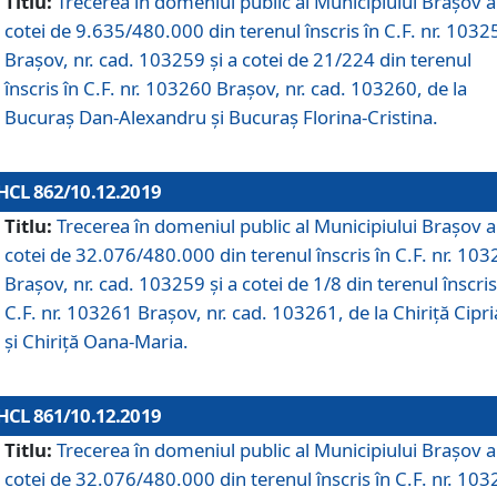
Titlu:
Trecerea în domeniul public al Municipiului Braşov a
cotei de 9.635/480.000 din terenul înscris în C.F. nr. 1032
Brașov, nr. cad. 103259 și a cotei de 21/224 din terenul
înscris în C.F. nr. 103260 Brașov, nr. cad. 103260, de la
Bucuraș Dan-Alexandru și Bucuraș Florina-Cristina.
HCL 862/10.12.2019
Titlu:
Trecerea în domeniul public al Municipiului Braşov a
cotei de 32.076/480.000 din terenul înscris în C.F. nr. 10
Brașov, nr. cad. 103259 și a cotei de 1/8 din terenul înscris
C.F. nr. 103261 Brașov, nr. cad. 103261, de la Chiriță Cipr
și Chiriță Oana-Maria.
HCL 861/10.12.2019
Titlu:
Trecerea în domeniul public al Municipiului Braşov a
cotei de 32.076/480.000 din terenul înscris în C.F. nr. 10