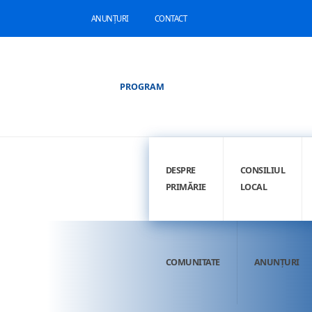
ANUNȚURI
CONTACT
PROGRAM
DESPRE
CONSILIUL
PRIMĂRIE
LOCAL
COMUNITATE
ANUNȚURI