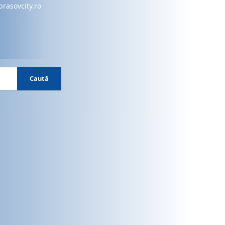
brasovcity.ro
Caută