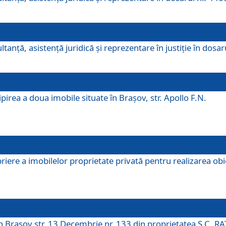
ltanţă, asistenţă juridică şi reprezentare în justiţie în dosa
irea a doua imobile situate în Brașov, str. Apollo F.N.
ere a imobilelor proprietate privată pentru realizarea obiect
în Brașov str. 13 Decembrie nr. 133 din proprietatea S.C. RA