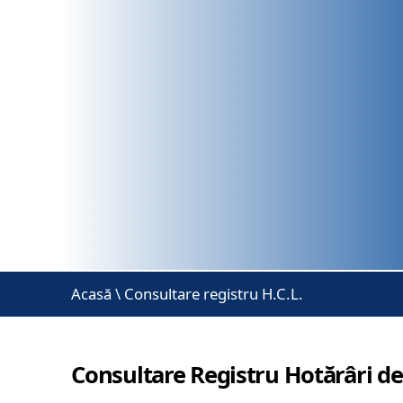
Acasă
\
Consultare registru H.C.L.
Consultare Registru Hotărâri de