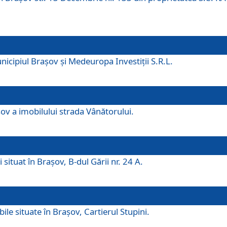
icipiul Brașov și Medeuropa Investiții S.R.L.
şov a imobilului strada Vânătorului.
 situat în Brașov, B-dul Gării nr. 24 A.
ile situate în Braşov, Cartierul Stupini.