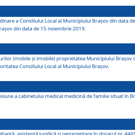
dinare a Consiliului Local al Municipiului Brașov din data de
 Brașov din data de 15 noiembrie 2019.
or (mobile și imobile) proprietatea Municipiului Brașov de că
oritatea Consiliului Local al Municipiului Brașov.
iune a cabinetului medical medicină de familie situat în Bra
ultanţă, asistenţă juridică şi reprezentare în dosarul nr. 44