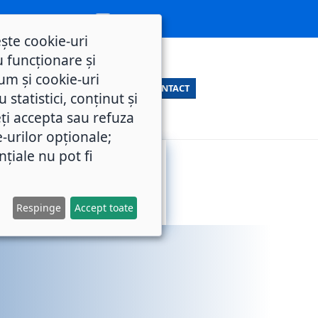
ește cookie-uri
 funcționare și
um și cookie-uri
CONTACT
statistici, conținut și
ți accepta sau refuza
e-urilor opționale;
nțiale nu pot fi
SERVICII
M.O.L.
PUBLICE
Respinge
Accept toate