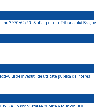
rul nr. 3970/62/2018 aflat pe rolul Tribunalului Braşov.
ivului de investiții de utilitate publică de interes
TBV S.A. în proprietatea publică a Municipiului