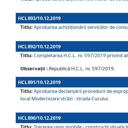
HCL 893/10.12.2019
Titlu:
Aprobarea achiziţionării serviciilor de consu
HCL 892/10.12.2019
Titlu:
Completarea H.C.L. nr. 597/2019 privind alip
Observații :
Republică H.C.L. nr. 597/2019.
HCL 891/10.12.2019
Titlu:
Aprobarea declanșării procedurii de expropri
local Modernizare străzi - strada Cucului.
HCL 890/10.12.2019
Titlu:
Trecerea unor imobile - construcții situate 