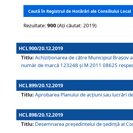
Caută în Registrul de Hotărâri ale Consiliului Local
Rezultate:
900
(Ați căutat: 2019)
HCL 900/20.12.2019
Titlu:
Achiziționarea de către Municipiul Brașov
număr de marcă 123248 și M 2011 08625 respec
HCL 899/20.12.2019
Titlu:
Aprobarea Planului de acţiuni sau lucrări d
HCL 898/20.12.2019
Titlu:
Desemnarea preşedintelui de şedinţă al Cons