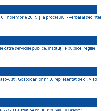
 01 noiembrie 2019 și a procesului - verbal al ședinței
tre serviciile publice, instituțiile publice, regiile
şov, str. Gospodarilor nr. 9, reprezentat de dr. Vlad
69/62/2019 aflat pe rolul Tribunalului Braşov.