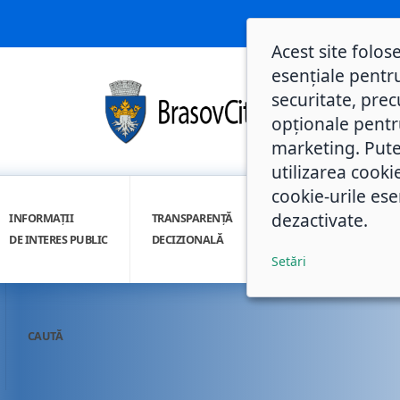
Acest site folos
esențiale pentru
securitate, prec
opționale pentru 
marketing. Pute
utilizarea cooki
cookie-urile ese
dezactivate.
INFORMAȚII
TRANSPARENȚĂ
INTEGRITATE
DE INTERES PUBLIC
DECIZIONALĂ
INSTITUȚIONALĂ
Setări
CAUTĂ