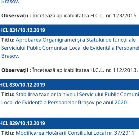
Brașov.
Observații :
Încetează aplicabilitatea H.C.L. nr. 123/2016.
HCL 831/10.12.2019
Titlu:
Aprobarea Organigramei și a Statului de funcții ale
Serviciului Public Comunitar Local de Evidență a Persoane
Brașov.
Observații :
Încetează aplicabilitatea H.C.L. nr. 112/2013.
HCL 830/10.12.2019
Titlu:
Stabilirea taxelor la nivelul Serviciului Public Comun
Local de Evidenţă a Persoanelor Braşov pe anul 2020.
HCL 829/10.12.2019
Titlu:
Modificarea Hotărârii Consiliului Local nr. 37/2011