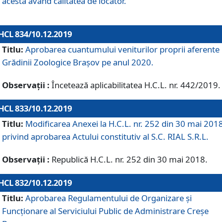
acesta având calitatea de locator.
HCL 834/10.12.2019
Titlu:
Aprobarea cuantumului veniturilor proprii aferente
Grădinii Zoologice Braşov pe anul 2020.
Observații :
Încetează aplicabilitatea H.C.L. nr. 442/2019.
HCL 833/10.12.2019
Titlu:
Modificarea Anexei la H.C.L. nr. 252 din 30 mai 201
privind aprobarea Actului constitutiv al S.C. RIAL S.R.L.
Observații :
Republică H.C.L. nr. 252 din 30 mai 2018.
HCL 832/10.12.2019
Titlu:
Aprobarea Regulamentului de Organizare și
Funcționare al Serviciului Public de Administrare Creșe