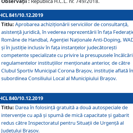
Observații :
Republică H.C.L. nr. 749/2018.
HCL 841/10.12.2019
Titlu:
Aprobarea achiziționării serviciilor de consultanță,
asistență juridică, în vederea reprezentării în fața Federați
Române de Handbal, Agenției Naționale Anti-Doping, WA
și în justiție inclusiv în fața instanțelor judecătorești
competente specializate cu privire la presupusele încălcări
regulamentelor instituțiilor menționate anterior, de către
Clubul Sportiv Municipal Corona Braşov, instituție aflată î
subordinea Consiliului Local al Municipiului Brașov.
HCL 840/10.12.2019
Titlu:
Darea în folosință gratuită a două autospeciale de
intervenție cu apă și spumă de mică capacitate și gabarit
redus către Inspectoratul pentru Situaţii de Urgenţă al
Judeţului Brașov.