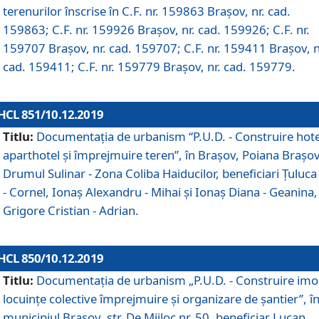
terenurilor înscrise în C.F. nr. 159863 Brașov, nr. cad.
159863; C.F. nr. 159926 Brașov, nr. cad. 159926; C.F. nr.
159707 Brașov, nr. cad. 159707; C.F. nr. 159411 Brașov, n
cad. 159411; C.F. nr. 159779 Brașov, nr. cad. 159779.
HCL 851/10.12.2019
Titlu:
Documentaţia de urbanism “P.U.D. - Construire hote
aparthotel şi împrejmuire teren”, în Braşov, Poiana Braşov
Drumul Sulinar - Zona Coliba Haiducilor, beneficiari Ţuluca
- Cornel, Ionaş Alexandru - Mihai şi Ionaş Diana - Geanina,
Grigore Cristian - Adrian.
HCL 850/10.12.2019
Titlu:
Documentaţia de urbanism „P.U.D. - Construire imo
locuințe colective împrejmuire și organizare de șantier”, î
municipiul Braşov, str. De Mijloc nr. 50, beneficiar Lucan