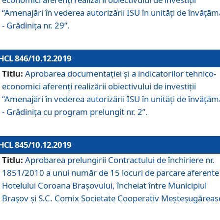
“Amenajări în vederea autorizării ISU în unități de învăță
- Grădinița nr. 29”.
HCL 846/10.12.2019
Titlu:
Aprobarea documentației și a indicatorilor tehnico-
economici aferenți realizării obiectivului de investiții
“Amenajări în vederea autorizării ISU în unități de învăță
- Grădinița cu program prelungit nr. 2”.
HCL 845/10.12.2019
Titlu:
Aprobarea prelungirii Contractului de închiriere nr.
1851/2010 a unui număr de 15 locuri de parcare aferente
Hotelului Coroana Brașovului, încheiat între Municipiul
Braşov şi S.C. Comix Societate Cooperativ Meşteşugăreas