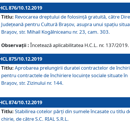
HCL 876/10.12.2019
Titlu:
Revocarea dreptului de folosinţă gratuită, către Dire
Judeţeană pentru Cultură Braşov, asupra unui spaţiu situa
Braşov, str. Mihail Kogălniceanu nr. 23, cam. 303.
Observații :
Încetează aplicabilitatea H.C.L. nr. 137/2019.
HCL 875/10.12.2019
Titlu:
Aprobarea prelungirii duratei contractelor de închir
pentru contractele de închiriere locuinţe sociale situate în
Braşov, str. Zizinului nr. 144.
HCL 874/10.12.2019
Titlu:
Stabilirea cotelor părți din sumele încasate cu titlu d
chirie, de către S.C. RIAL S.R.L.