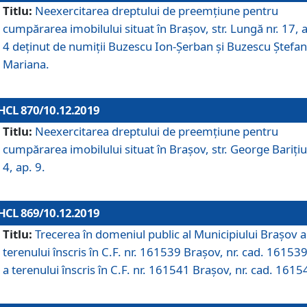
Titlu:
Neexercitarea dreptului de preemţiune pentru
cumpărarea imobilului situat în Braşov, str. Lungă nr. 17, 
4 deţinut de numiţii Buzescu Ion-Şerban și Buzescu Ştefan
Mariana.
HCL 870/10.12.2019
Titlu:
Neexercitarea dreptului de preemţiune pentru
cumpărarea imobilului situat în Braşov, str. George Bariţiu
4, ap. 9.
HCL 869/10.12.2019
Titlu:
Trecerea în domeniul public al Municipiului Braşov a
terenului înscris în C.F. nr. 161539 Brașov, nr. cad. 161539
a terenului înscris în C.F. nr. 161541 Brașov, nr. cad. 1615