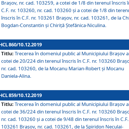
Brașov, nr. cad. 103259, a cotei de 1/8 din terenul înscris î
C.F. nr. 103260, nr. cad. 103260 și a cotei de 1/8 din teren
înscris în C.F. nr. 103261 Brașov, nr. cad. 103261, de la Chi
Bogdan-Constantin și Chiriță Ștefănica-Niculina.
HCL 860/10.12.2019
Titlu:
Trecerea în domeniul public al Municipiului Braşov a
cotei de 20/224 din terenul înscris în C.F. nr. 103260 Braș
nr. cad. 103260, de la Mocanu Marian-Robert și Mocanu
Daniela-Alina.
HCL 859/10.12.2019
Titlu:
Trecerea în domeniul public al Municipiului Braşov a
cotei de 36/224 din terenul înscris în C.F. nr. 103260 Braș
nr. cad. 103260 și a cotei de 9/48 din terenul înscris în C.F.
103261 Brașov, nr. cad. 103261, de la Spiridon Neculai-