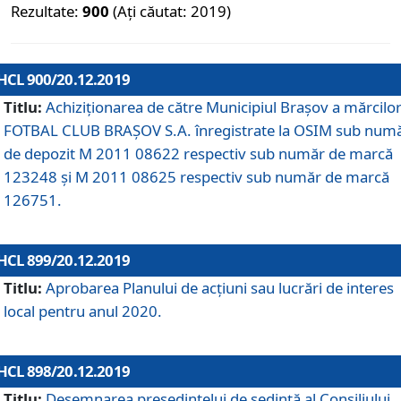
Rezultate:
900
(Ați căutat: 2019)
HCL 900/20.12.2019
Titlu:
Achiziționarea de către Municipiul Brașov a mărcilo
FOTBAL CLUB BRAȘOV S.A. înregistrate la OSIM sub num
de depozit M 2011 08622 respectiv sub număr de marcă
123248 și M 2011 08625 respectiv sub număr de marcă
126751.
HCL 899/20.12.2019
Titlu:
Aprobarea Planului de acţiuni sau lucrări de interes
local pentru anul 2020.
HCL 898/20.12.2019
Titlu:
Desemnarea preşedintelui de şedinţă al Consiliului