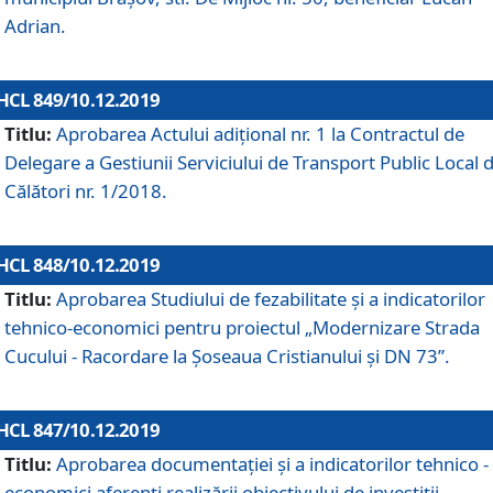
Adrian.
HCL 849/10.12.2019
Titlu:
Aprobarea Actului adiţional nr. 1 la Contractul de
Delegare a Gestiunii Serviciului de Transport Public Local 
Călători nr. 1/2018.
HCL 848/10.12.2019
Titlu:
Aprobarea Studiului de fezabilitate şi a indicatorilor
tehnico-economici pentru proiectul „Modernizare Strada
Cucului - Racordare la Șoseaua Cristianului și DN 73”.
HCL 847/10.12.2019
Titlu:
Aprobarea documentației și a indicatorilor tehnico -
economici aferenți realizării obiectivului de investiții