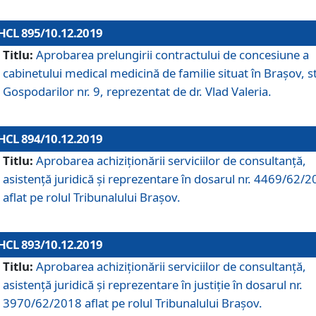
HCL 895/10.12.2019
Titlu:
Aprobarea prelungirii contractului de concesiune a
cabinetului medical medicină de familie situat în Braşov, st
Gospodarilor nr. 9, reprezentat de dr. Vlad Valeria.
HCL 894/10.12.2019
Titlu:
Aprobarea achiziţionării serviciilor de consultanţă,
asistenţă juridică şi reprezentare în dosarul nr. 4469/62/
aflat pe rolul Tribunalului Braşov.
HCL 893/10.12.2019
Titlu:
Aprobarea achiziţionării serviciilor de consultanţă,
asistenţă juridică şi reprezentare în justiţie în dosarul nr.
3970/62/2018 aflat pe rolul Tribunalului Braşov.