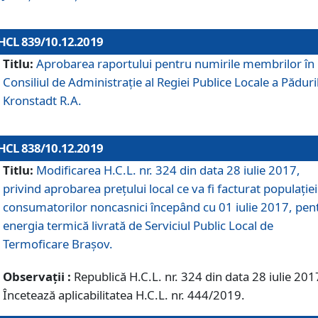
HCL 839/10.12.2019
Titlu:
Aprobarea raportului pentru numirile membrilor în
Consiliul de Administraţie al Regiei Publice Locale a Păduri
Kronstadt R.A.
HCL 838/10.12.2019
Titlu:
Modificarea H.C.L. nr. 324 din data 28 iulie 2017,
privind aprobarea preţului local ce va fi facturat populaţiei
consumatorilor noncasnici începând cu 01 iulie 2017, pen
energia termică livrată de Serviciul Public Local de
Termoficare Braşov.
Observații :
Republică H.C.L. nr. 324 din data 28 iulie 201
Încetează aplicabilitatea H.C.L. nr. 444/2019.