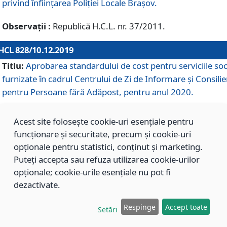
privind înființarea Poliției Locale Brașov.
Observații :
Republică H.C.L. nr. 37/2011.
HCL 828/10.12.2019
Titlu:
Aprobarea standardului de cost pentru serviciile soc
furnizate în cadrul Centrului de Zi de Informare și Consilie
pentru Persoane fără Adăpost, pentru anul 2020.
Acest site folosește cookie-uri esențiale pentru
HCL 827/10.12.2019
funcționare și securitate, precum și cookie-uri
Titlu:
Aprobarea standardului de cost pentru serviciile soc
opționale pentru statistici, conținut și marketing.
furnizate în cadrul Centrului Rezidențial pentru Persoane 
Puteți accepta sau refuza utilizarea cookie-urilor
Adăpost, pentru anul 2020.
opționale; cookie-urile esențiale nu pot fi
dezactivate.
HCL 826/10.12.2019
Respinge
Accept toate
Setări
Titlu:
Aprobarea standardului de cost pentru serviciile soc