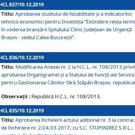
HCL 837/10.12.2019
Titlu:
Aprobarea studiului de fezabilitate și a indicatorilor
tehnico-economici pentru Investiția “Extindere rețea term
în vederea branșării Spitalului Clinic Județean de Urgență
Brașov - sediul Calea București”.
HCL 836/10.12.2019
Titlu:
Modificarea Anexei nr. 2 la H.C.L. nr. 108/2013 priv
aprobarea Organigramei şi a Statului de funcții ale Serviciu
pentru Gestionarea Câinilor fără Stăpân Brașov, republica
Observații :
Republică H.C.L. nr. 108/2013.
HCL 835/10.12.2019
Titlu:
Aprobarea încheierii actului adițional nr. 3 la contrac
de închiriere nr. 2/24.03.2017, cu S.C. STUPINIREZ S.R.L.,