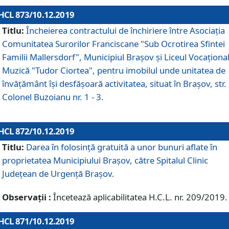
HCL 873/10.12.2019
Titlu:
Încheierea contractului de închiriere între Asociația
Comunitatea Surorilor Franciscane "Sub Ocrotirea Sfintei
Familii Mallersdorf", Municipiul Braşov şi Liceul Vocaționa
Muzică "Tudor Ciortea", pentru imobilul unde unitatea de
învățământ îşi desfăşoară activitatea, situat în Braşov, str.
Colonel Buzoianu nr. 1 - 3.
HCL 872/10.12.2019
Titlu:
Darea în folosinţă gratuită a unor bunuri aflate în
proprietatea Municipiului Braşov, către Spitalul Clinic
Judeţean de Urgenţă Braşov.
Observații :
Încetează aplicabilitatea H.C.L. nr. 209/2019.
HCL 871/10.12.2019