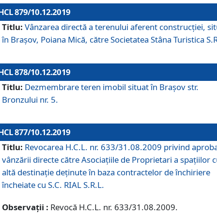
HCL 879/10.12.2019
Titlu:
Vânzarea directă a terenului aferent construcției, si
în Brașov, Poiana Mică, către Societatea Stâna Turistica S.R
HCL 878/10.12.2019
Titlu:
Dezmembrare teren imobil situat în Brașov str.
Bronzului nr. 5.
HCL 877/10.12.2019
Titlu:
Revocarea H.C.L. nr. 633/31.08.2009 privind aprob
vânzării directe către Asociațiile de Proprietari a spațiilor 
altă destinație deținute în baza contractelor de închiriere
încheiate cu S.C. RIAL S.R.L.
Observații :
Revocă H.C.L. nr. 633/31.08.2009.