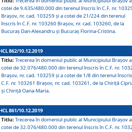
Titlu:
Trecerea în domeniul public al Municipiului Braşov a
cotei de 9.635/480.000 din terenul înscris în C.F. nr. 1032
Brașov, nr. cad. 103259 și a cotei de 21/224 din terenul
înscris în C.F. nr. 103260 Brașov, nr. cad. 103260, de la
Bucuraș Dan-Alexandru și Bucuraș Florina-Cristina.
HCL 862/10.12.2019
Titlu:
Trecerea în domeniul public al Municipiului Braşov a
cotei de 32.076/480.000 din terenul înscris în C.F. nr. 10
Brașov, nr. cad. 103259 și a cotei de 1/8 din terenul înscris
C.F. nr. 103261 Brașov, nr. cad. 103261, de la Chiriță Cipr
și Chiriță Oana-Maria.
HCL 861/10.12.2019
Titlu:
Trecerea în domeniul public al Municipiului Braşov a
cotei de 32.076/480.000 din terenul înscris în C.F. nr. 10