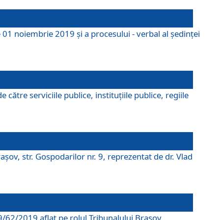
 01 noiembrie 2019 și a procesului - verbal al ședinței
tre serviciile publice, instituțiile publice, regiile
şov, str. Gospodarilor nr. 9, reprezentat de dr. Vlad
69/62/2019 aflat pe rolul Tribunalului Braşov.