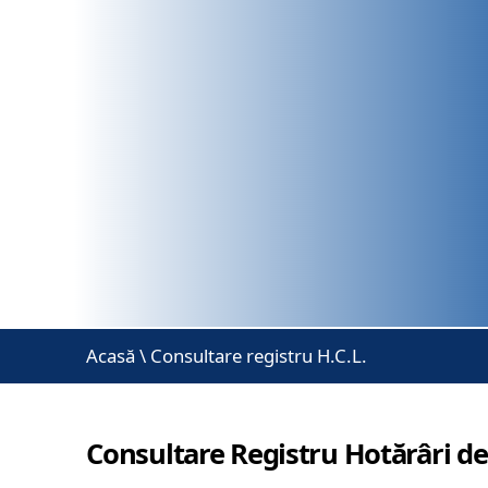
Acasă
\
Consultare registru H.C.L.
Consultare Registru Hotărâri de