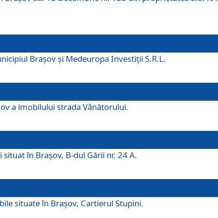
icipiul Brașov și Medeuropa Investiții S.R.L.
şov a imobilului strada Vânătorului.
 situat în Brașov, B-dul Gării nr. 24 A.
ile situate în Braşov, Cartierul Stupini.