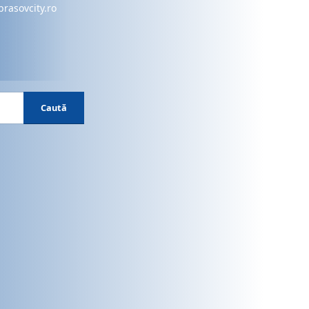
brasovcity.ro
Caută