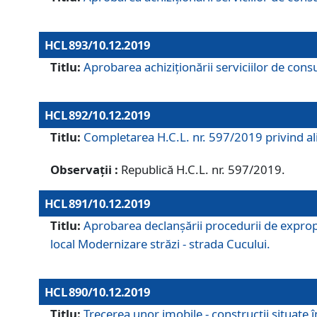
HCL 893/10.12.2019
Titlu:
Aprobarea achiziţionării serviciilor de consu
HCL 892/10.12.2019
Titlu:
Completarea H.C.L. nr. 597/2019 privind alip
Observații :
Republică H.C.L. nr. 597/2019.
HCL 891/10.12.2019
Titlu:
Aprobarea declanșării procedurii de expropri
local Modernizare străzi - strada Cucului.
HCL 890/10.12.2019
Titlu:
Trecerea unor imobile - construcții situate 