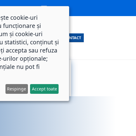
ește cookie-uri
 funcționare și
um și cookie-uri
CONTACT
statistici, conținut și
ți accepta sau refuza
e-urilor opționale;
nțiale nu pot fi
SERVICII
M.O.L.
PUBLICE
Respinge
Accept toate