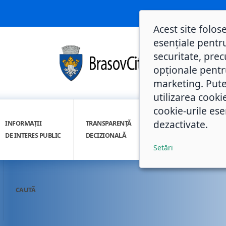
Acest site folos
esențiale pentru
securitate, prec
opționale pentru 
marketing. Pute
utilizarea cooki
cookie-urile ese
dezactivate.
INFORMAȚII
TRANSPARENȚĂ
INTEGRITATE
DE INTERES PUBLIC
DECIZIONALĂ
INSTITUȚIONALĂ
Setări
CAUTĂ