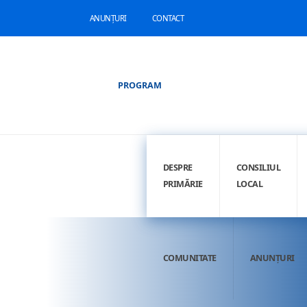
ANUNȚURI
CONTACT
PROGRAM
DESPRE
CONSILIUL
PRIMĂRIE
LOCAL
COMUNITATE
ANUNȚURI