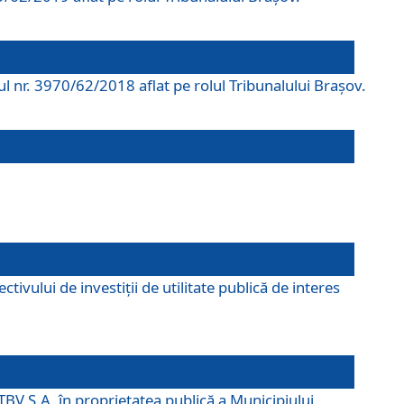
rul nr. 3970/62/2018 aflat pe rolul Tribunalului Braşov.
ivului de investiții de utilitate publică de interes
TBV S.A. în proprietatea publică a Municipiului