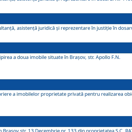
ltanţă, asistenţă juridică şi reprezentare în justiţie în dosa
irea a doua imobile situate în Brașov, str. Apollo F.N.
ere a imobilelor proprietate privată pentru realizarea obiect
în Brașov str. 13 Decembrie nr. 133 din proprietatea S.C. RA