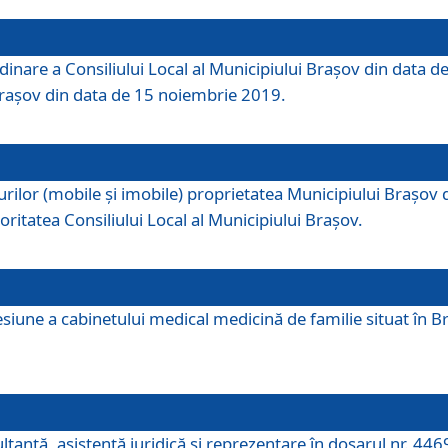
dinare a Consiliului Local al Municipiului Brașov din data de
 Brașov din data de 15 noiembrie 2019.
or (mobile și imobile) proprietatea Municipiului Brașov de că
oritatea Consiliului Local al Municipiului Brașov.
iune a cabinetului medical medicină de familie situat în Bra
ultanţă, asistenţă juridică şi reprezentare în dosarul nr. 44