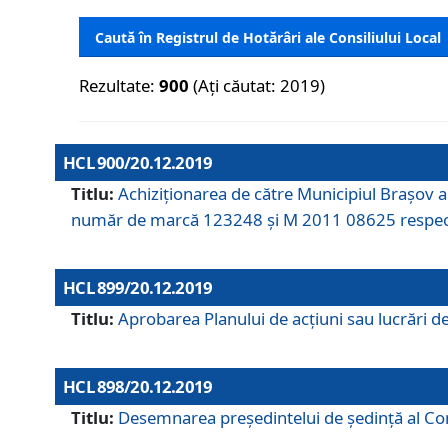
Caută în Registrul de Hotărâri ale Consiliului Local
Rezultate:
900
(Ați căutat: 2019)
HCL 900/20.12.2019
Titlu:
Achiziționarea de către Municipiul Brașov
număr de marcă 123248 și M 2011 08625 respec
HCL 899/20.12.2019
Titlu:
Aprobarea Planului de acţiuni sau lucrări d
HCL 898/20.12.2019
Titlu:
Desemnarea preşedintelui de şedinţă al Cons