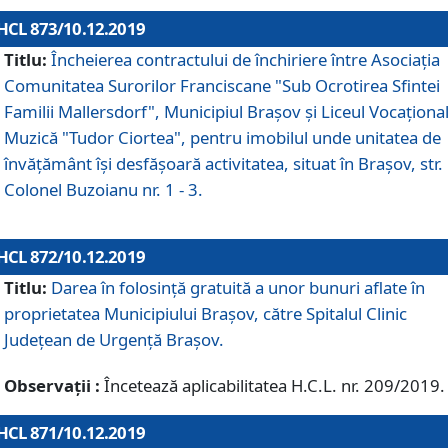
HCL 873/10.12.2019
Titlu:
Încheierea contractului de închiriere între Asociația
Comunitatea Surorilor Franciscane "Sub Ocrotirea Sfintei
Familii Mallersdorf", Municipiul Braşov şi Liceul Vocaționa
Muzică "Tudor Ciortea", pentru imobilul unde unitatea de
învățământ îşi desfăşoară activitatea, situat în Braşov, str.
Colonel Buzoianu nr. 1 - 3.
HCL 872/10.12.2019
Titlu:
Darea în folosinţă gratuită a unor bunuri aflate în
proprietatea Municipiului Braşov, către Spitalul Clinic
Judeţean de Urgenţă Braşov.
Observații :
Încetează aplicabilitatea H.C.L. nr. 209/2019.
HCL 871/10.12.2019