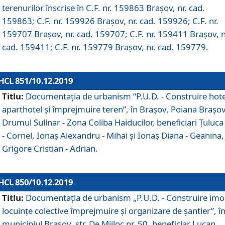
terenurilor înscrise în C.F. nr. 159863 Brașov, nr. cad.
159863; C.F. nr. 159926 Brașov, nr. cad. 159926; C.F. nr.
159707 Brașov, nr. cad. 159707; C.F. nr. 159411 Brașov, n
cad. 159411; C.F. nr. 159779 Brașov, nr. cad. 159779.
HCL 851/10.12.2019
Titlu:
Documentaţia de urbanism “P.U.D. - Construire hote
aparthotel şi împrejmuire teren”, în Braşov, Poiana Braşov
Drumul Sulinar - Zona Coliba Haiducilor, beneficiari Ţuluca
- Cornel, Ionaş Alexandru - Mihai şi Ionaş Diana - Geanina,
Grigore Cristian - Adrian.
HCL 850/10.12.2019
Titlu:
Documentaţia de urbanism „P.U.D. - Construire imo
locuințe colective împrejmuire și organizare de șantier”, î
municipiul Braşov, str. De Mijloc nr. 50, beneficiar Lucan