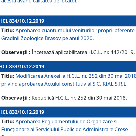
acesta având calitatea de locator.
HCL 834/10.12.2019
Titlu:
Aprobarea cuantumului veniturilor proprii aferente
Grădinii Zoologice Braşov pe anul 2020.
Observații :
Încetează aplicabilitatea H.C.L. nr. 442/2019.
HCL 833/10.12.2019
Titlu:
Modificarea Anexei la H.C.L. nr. 252 din 30 mai 201
privind aprobarea Actului constitutiv al S.C. RIAL S.R.L.
Observații :
Republică H.C.L. nr. 252 din 30 mai 2018.
HCL 832/10.12.2019
Titlu:
Aprobarea Regulamentului de Organizare și
Funcționare al Serviciului Public de Administrare Creșe