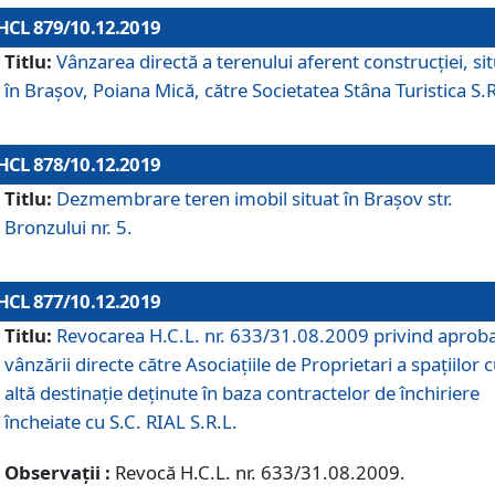
HCL 879/10.12.2019
Titlu:
Vânzarea directă a terenului aferent construcției, si
în Brașov, Poiana Mică, către Societatea Stâna Turistica S.R
HCL 878/10.12.2019
Titlu:
Dezmembrare teren imobil situat în Brașov str.
Bronzului nr. 5.
HCL 877/10.12.2019
Titlu:
Revocarea H.C.L. nr. 633/31.08.2009 privind aprob
vânzării directe către Asociațiile de Proprietari a spațiilor 
altă destinație deținute în baza contractelor de închiriere
încheiate cu S.C. RIAL S.R.L.
Observații :
Revocă H.C.L. nr. 633/31.08.2009.