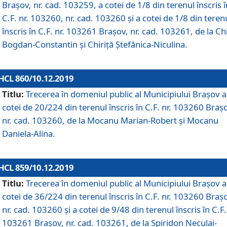
Brașov, nr. cad. 103259, a cotei de 1/8 din terenul înscris î
C.F. nr. 103260, nr. cad. 103260 și a cotei de 1/8 din teren
înscris în C.F. nr. 103261 Brașov, nr. cad. 103261, de la Chi
Bogdan-Constantin și Chiriță Ștefănica-Niculina.
HCL 860/10.12.2019
Titlu:
Trecerea în domeniul public al Municipiului Braşov a
cotei de 20/224 din terenul înscris în C.F. nr. 103260 Braș
nr. cad. 103260, de la Mocanu Marian-Robert și Mocanu
Daniela-Alina.
HCL 859/10.12.2019
Titlu:
Trecerea în domeniul public al Municipiului Braşov a
cotei de 36/224 din terenul înscris în C.F. nr. 103260 Braș
nr. cad. 103260 și a cotei de 9/48 din terenul înscris în C.F.
103261 Brașov, nr. cad. 103261, de la Spiridon Neculai-