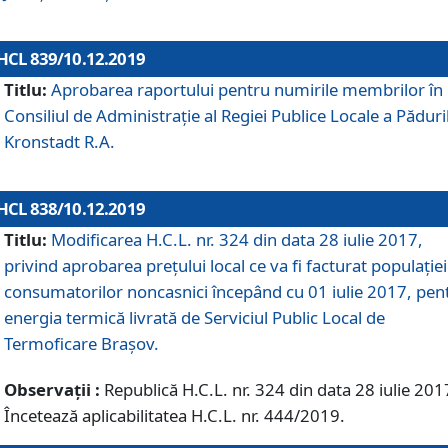
HCL 839/10.12.2019
Titlu:
Aprobarea raportului pentru numirile membrilor în
Consiliul de Administraţie al Regiei Publice Locale a Păduri
Kronstadt R.A.
HCL 838/10.12.2019
Titlu:
Modificarea H.C.L. nr. 324 din data 28 iulie 2017,
privind aprobarea preţului local ce va fi facturat populaţiei
consumatorilor noncasnici începând cu 01 iulie 2017, pen
energia termică livrată de Serviciul Public Local de
Termoficare Braşov.
Observații :
Republică H.C.L. nr. 324 din data 28 iulie 201
Încetează aplicabilitatea H.C.L. nr. 444/2019.