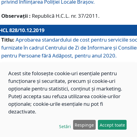
privind înființarea Poliției Locale Brașov.
Observații :
Republică H.C.L. nr. 37/2011.
HCL 828/10.12.2019
Titlu:
Aprobarea standardului de cost pentru serviciile soc
furnizate în cadrul Centrului de Zi de Informare și Consilie
pentru Persoane fără Adăpost, pentru anul 2020.
Acest site folosește cookie-uri esențiale pentru
HCL 827/10.12.2019
funcționare și securitate, precum și cookie-uri
Titlu:
Aprobarea standardului de cost pentru serviciile soc
opționale pentru statistici, conținut și marketing.
furnizate în cadrul Centrului Rezidențial pentru Persoane 
Puteți accepta sau refuza utilizarea cookie-urilor
Adăpost, pentru anul 2020.
opționale; cookie-urile esențiale nu pot fi
dezactivate.
HCL 826/10.12.2019
Respinge
Accept toate
Setări
Titlu:
Aprobarea standardului de cost pentru serviciile soc