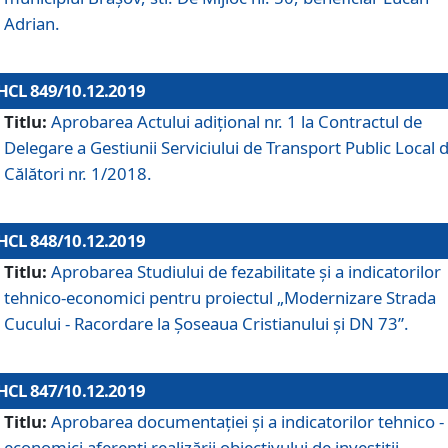
Adrian.
HCL 849/10.12.2019
Titlu:
Aprobarea Actului adiţional nr. 1 la Contractul de
Delegare a Gestiunii Serviciului de Transport Public Local 
Călători nr. 1/2018.
HCL 848/10.12.2019
Titlu:
Aprobarea Studiului de fezabilitate şi a indicatorilor
tehnico-economici pentru proiectul „Modernizare Strada
Cucului - Racordare la Șoseaua Cristianului și DN 73”.
HCL 847/10.12.2019
Titlu:
Aprobarea documentației și a indicatorilor tehnico -
economici aferenți realizării obiectivului de investiții