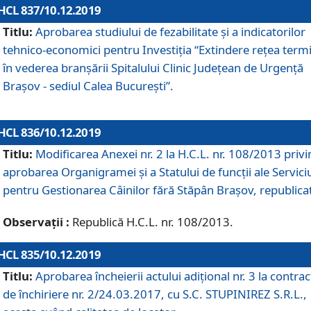
HCL 837/10.12.2019
Titlu:
Aprobarea studiului de fezabilitate și a indicatorilor
tehnico-economici pentru Investiția “Extindere rețea term
în vederea branșării Spitalului Clinic Județean de Urgență
Brașov - sediul Calea București”.
HCL 836/10.12.2019
Titlu:
Modificarea Anexei nr. 2 la H.C.L. nr. 108/2013 priv
aprobarea Organigramei şi a Statului de funcții ale Serviciu
pentru Gestionarea Câinilor fără Stăpân Brașov, republica
Observații :
Republică H.C.L. nr. 108/2013.
HCL 835/10.12.2019
Titlu:
Aprobarea încheierii actului adițional nr. 3 la contrac
de închiriere nr. 2/24.03.2017, cu S.C. STUPINIREZ S.R.L.,