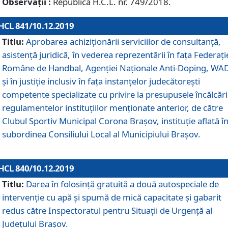
Observații :
Republică H.C.L. nr. 749/2018.
HCL 841/10.12.2019
Titlu:
Aprobarea achiziționării serviciilor de consultanță,
asistență juridică, în vederea reprezentării în fața Federați
Române de Handbal, Agenției Naționale Anti-Doping, WA
și în justiție inclusiv în fața instanțelor judecătorești
competente specializate cu privire la presupusele încălcări
regulamentelor instituțiilor menționate anterior, de către
Clubul Sportiv Municipal Corona Braşov, instituție aflată î
subordinea Consiliului Local al Municipiului Brașov.
HCL 840/10.12.2019
Titlu:
Darea în folosință gratuită a două autospeciale de
intervenție cu apă și spumă de mică capacitate și gabarit
redus către Inspectoratul pentru Situaţii de Urgenţă al
Judeţului Brașov.