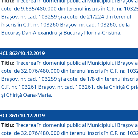
Titlu:
Trecerea în domeniul public al Municipiului Braşov a
cotei de 9.635/480.000 din terenul înscris în C.F. nr. 1032
Brașov, nr. cad. 103259 și a cotei de 21/224 din terenul
înscris în C.F. nr. 103260 Brașov, nr. cad. 103260, de la
Bucuraș Dan-Alexandru și Bucuraș Florina-Cristina.
HCL 862/10.12.2019
Titlu:
Trecerea în domeniul public al Municipiului Braşov a
cotei de 32.076/480.000 din terenul înscris în C.F. nr. 10
Brașov, nr. cad. 103259 și a cotei de 1/8 din terenul înscris
C.F. nr. 103261 Brașov, nr. cad. 103261, de la Chiriță Cipr
și Chiriță Oana-Maria.
HCL 861/10.12.2019
Titlu:
Trecerea în domeniul public al Municipiului Braşov a
cotei de 32.076/480.000 din terenul înscris în C.F. nr. 10