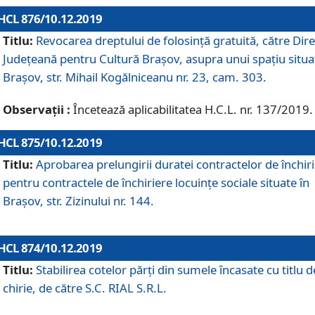
HCL 876/10.12.2019
Titlu:
Revocarea dreptului de folosinţă gratuită, către Dire
Judeţeană pentru Cultură Braşov, asupra unui spaţiu situa
Braşov, str. Mihail Kogălniceanu nr. 23, cam. 303.
Observații :
Încetează aplicabilitatea H.C.L. nr. 137/2019.
HCL 875/10.12.2019
Titlu:
Aprobarea prelungirii duratei contractelor de închir
pentru contractele de închiriere locuinţe sociale situate în
Braşov, str. Zizinului nr. 144.
HCL 874/10.12.2019
Titlu:
Stabilirea cotelor părți din sumele încasate cu titlu d
chirie, de către S.C. RIAL S.R.L.