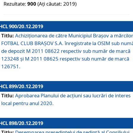
Rezultate:
900
(Ați căutat: 2019)
HCL 900/20.12.2019
Titlu:
Achiziționarea de către Municipiul Brașov a mărcilo
FOTBAL CLUB BRAȘOV S.A. înregistrate la OSIM sub num
de depozit M 2011 08622 respectiv sub număr de marcă
123248 și M 2011 08625 respectiv sub număr de marcă
126751.
HCL 899/20.12.2019
Titlu:
Aprobarea Planului de acţiuni sau lucrări de interes
local pentru anul 2020.
HCL 898/20.12.2019
Titlu:
Desemnarea preşedintelui de şedinţă al Consiliului