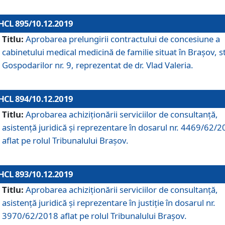
HCL 895/10.12.2019
Titlu:
Aprobarea prelungirii contractului de concesiune a
cabinetului medical medicină de familie situat în Braşov, st
Gospodarilor nr. 9, reprezentat de dr. Vlad Valeria.
HCL 894/10.12.2019
Titlu:
Aprobarea achiziţionării serviciilor de consultanţă,
asistenţă juridică şi reprezentare în dosarul nr. 4469/62/
aflat pe rolul Tribunalului Braşov.
HCL 893/10.12.2019
Titlu:
Aprobarea achiziţionării serviciilor de consultanţă,
asistenţă juridică şi reprezentare în justiţie în dosarul nr.
3970/62/2018 aflat pe rolul Tribunalului Braşov.