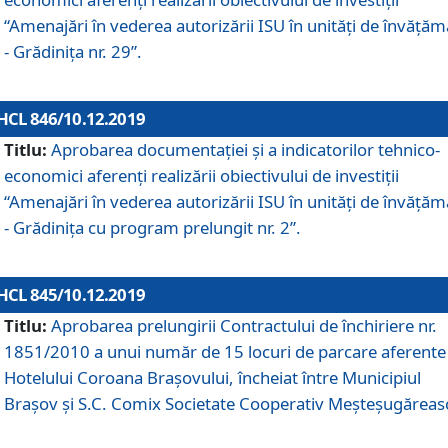
“Amenajări în vederea autorizării ISU în unități de învăță
- Grădinița nr. 29”.
HCL 846/10.12.2019
Titlu:
Aprobarea documentației și a indicatorilor tehnico-
economici aferenți realizării obiectivului de investiții
“Amenajări în vederea autorizării ISU în unități de învăță
- Grădinița cu program prelungit nr. 2”.
HCL 845/10.12.2019
Titlu:
Aprobarea prelungirii Contractului de închiriere nr.
1851/2010 a unui număr de 15 locuri de parcare aferente
Hotelului Coroana Brașovului, încheiat între Municipiul
Braşov şi S.C. Comix Societate Cooperativ Meşteşugăreas