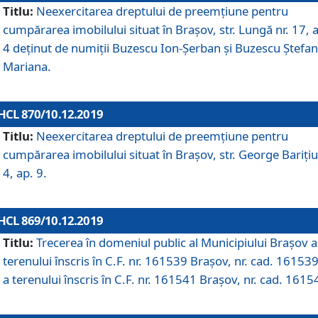
Titlu:
Neexercitarea dreptului de preemţiune pentru
cumpărarea imobilului situat în Braşov, str. Lungă nr. 17, 
4 deţinut de numiţii Buzescu Ion-Şerban și Buzescu Ştefan
Mariana.
HCL 870/10.12.2019
Titlu:
Neexercitarea dreptului de preemţiune pentru
cumpărarea imobilului situat în Braşov, str. George Bariţiu
4, ap. 9.
HCL 869/10.12.2019
Titlu:
Trecerea în domeniul public al Municipiului Braşov a
terenului înscris în C.F. nr. 161539 Brașov, nr. cad. 161539
a terenului înscris în C.F. nr. 161541 Brașov, nr. cad. 1615