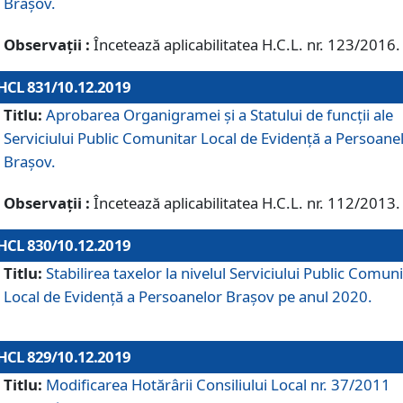
Brașov.
Observații :
Încetează aplicabilitatea H.C.L. nr. 123/2016.
HCL 831/10.12.2019
Titlu:
Aprobarea Organigramei și a Statului de funcții ale
Serviciului Public Comunitar Local de Evidență a Persoane
Brașov.
Observații :
Încetează aplicabilitatea H.C.L. nr. 112/2013.
HCL 830/10.12.2019
Titlu:
Stabilirea taxelor la nivelul Serviciului Public Comun
Local de Evidenţă a Persoanelor Braşov pe anul 2020.
HCL 829/10.12.2019
Titlu:
Modificarea Hotărârii Consiliului Local nr. 37/2011