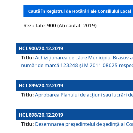
Caută în Registrul de Hotărâri ale Consiliului Local
Rezultate:
900
(Ați căutat: 2019)
HCL 900/20.12.2019
Titlu:
Achiziționarea de către Municipiul Brașov
număr de marcă 123248 și M 2011 08625 respec
HCL 899/20.12.2019
Titlu:
Aprobarea Planului de acţiuni sau lucrări d
HCL 898/20.12.2019
Titlu:
Desemnarea preşedintelui de şedinţă al Cons