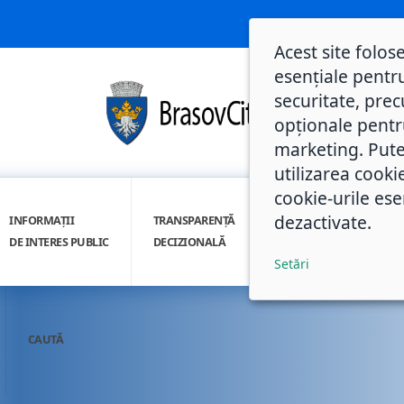
Acest site folos
esențiale pentru
securitate, prec
opționale pentru 
marketing. Pute
utilizarea cooki
cookie-urile ese
dezactivate.
INFORMAȚII
TRANSPARENȚĂ
INTEGRITATE
DE INTERES PUBLIC
DECIZIONALĂ
INSTITUȚIONALĂ
Setări
CAUTĂ