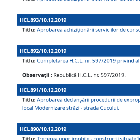
HCL 893/10.12.2019
Titlu:
Aprobarea achiziţionării serviciilor de consu
HCL 892/10.12.2019
Titlu:
Completarea H.C.L. nr. 597/2019 privind alip
Observații :
Republică H.C.L. nr. 597/2019.
HCL 891/10.12.2019
Titlu:
Aprobarea declanșării procedurii de expropri
local Modernizare străzi - strada Cucului.
HCL 890/10.12.2019
Titlu:
Trecerea unor imobile - construcții situate 