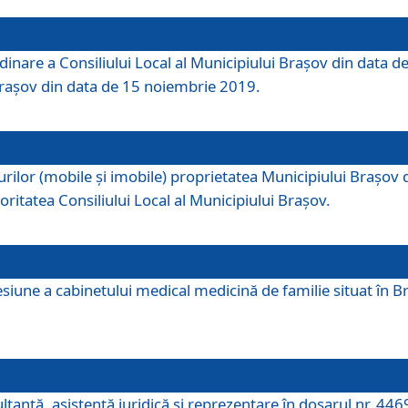
dinare a Consiliului Local al Municipiului Brașov din data de
 Brașov din data de 15 noiembrie 2019.
or (mobile și imobile) proprietatea Municipiului Brașov de că
oritatea Consiliului Local al Municipiului Brașov.
iune a cabinetului medical medicină de familie situat în Bra
ultanţă, asistenţă juridică şi reprezentare în dosarul nr. 44