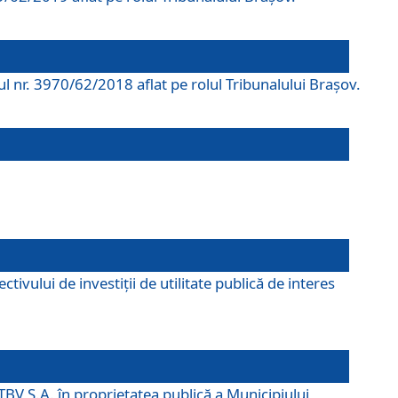
rul nr. 3970/62/2018 aflat pe rolul Tribunalului Braşov.
ivului de investiții de utilitate publică de interes
TBV S.A. în proprietatea publică a Municipiului