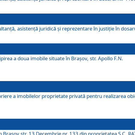
ltanţă, asistenţă juridică şi reprezentare în justiţie în dosa
irea a doua imobile situate în Brașov, str. Apollo F.N.
ere a imobilelor proprietate privată pentru realizarea obiect
în Brașov str. 13 Decembrie nr. 133 din proprietatea S.C. RA