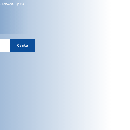
brasovcity.ro
Caută