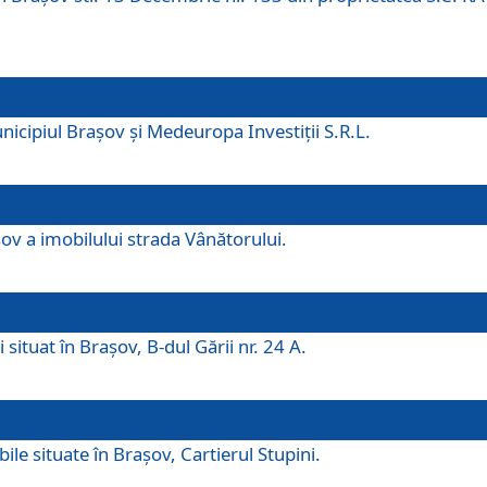
icipiul Brașov și Medeuropa Investiții S.R.L.
şov a imobilului strada Vânătorului.
 situat în Brașov, B-dul Gării nr. 24 A.
ile situate în Braşov, Cartierul Stupini.