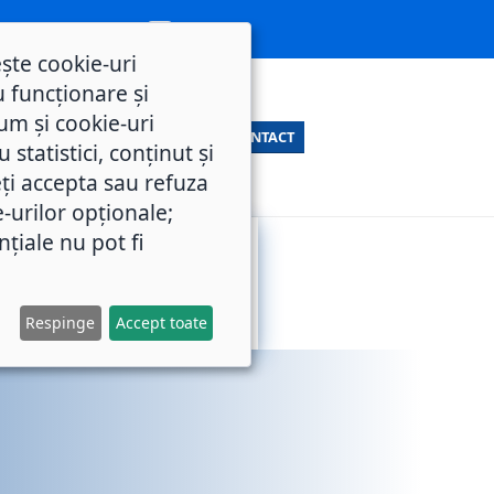
ește cookie-uri
 funcționare și
um și cookie-uri
CONTACT
statistici, conținut și
ți accepta sau refuza
e-urilor opționale;
nțiale nu pot fi
SERVICII
M.O.L.
PUBLICE
Respinge
Accept toate