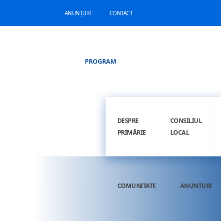
ANUNȚURI
CONTACT
PROGRAM
DESPRE
CONSILIUL
PRIMĂRIE
LOCAL
COMUNITATE
ANUNȚURI