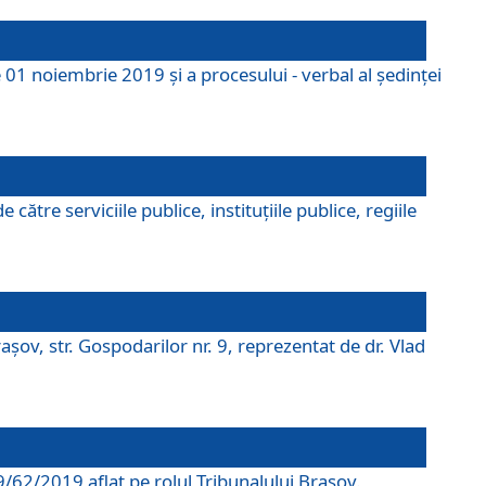
 01 noiembrie 2019 și a procesului - verbal al ședinței
tre serviciile publice, instituțiile publice, regiile
şov, str. Gospodarilor nr. 9, reprezentat de dr. Vlad
69/62/2019 aflat pe rolul Tribunalului Braşov.