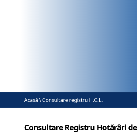
Acasă
\
Consultare registru H.C.L.
Consultare Registru Hotărâri de