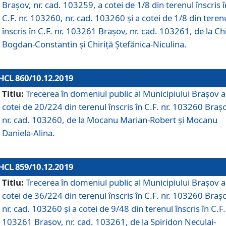
Brașov, nr. cad. 103259, a cotei de 1/8 din terenul înscris î
C.F. nr. 103260, nr. cad. 103260 și a cotei de 1/8 din teren
înscris în C.F. nr. 103261 Brașov, nr. cad. 103261, de la Chi
Bogdan-Constantin și Chiriță Ștefănica-Niculina.
HCL 860/10.12.2019
Titlu:
Trecerea în domeniul public al Municipiului Braşov a
cotei de 20/224 din terenul înscris în C.F. nr. 103260 Braș
nr. cad. 103260, de la Mocanu Marian-Robert și Mocanu
Daniela-Alina.
HCL 859/10.12.2019
Titlu:
Trecerea în domeniul public al Municipiului Braşov a
cotei de 36/224 din terenul înscris în C.F. nr. 103260 Braș
nr. cad. 103260 și a cotei de 9/48 din terenul înscris în C.F.
103261 Brașov, nr. cad. 103261, de la Spiridon Neculai-