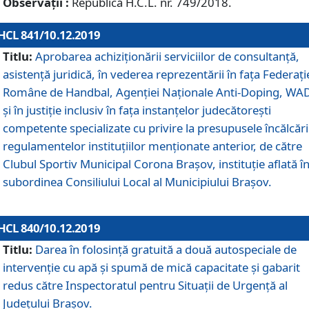
Observații :
Republică H.C.L. nr. 749/2018.
HCL 841/10.12.2019
Titlu:
Aprobarea achiziționării serviciilor de consultanță,
asistență juridică, în vederea reprezentării în fața Federați
Române de Handbal, Agenției Naționale Anti-Doping, WA
și în justiție inclusiv în fața instanțelor judecătorești
competente specializate cu privire la presupusele încălcări
regulamentelor instituțiilor menționate anterior, de către
Clubul Sportiv Municipal Corona Braşov, instituție aflată î
subordinea Consiliului Local al Municipiului Brașov.
HCL 840/10.12.2019
Titlu:
Darea în folosință gratuită a două autospeciale de
intervenție cu apă și spumă de mică capacitate și gabarit
redus către Inspectoratul pentru Situaţii de Urgenţă al
Judeţului Brașov.