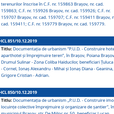
terenurilor înscrise în C.F. nr. 159863 Brașov, nr. cad.
159863; C.F. nr. 159926 Brașov, nr. cad. 159926; C.F. nr.
159707 Brașov, nr. cad. 159707; C.F. nr. 159411 Brașov, n
cad. 159411; C.F. nr. 159779 Brașov, nr. cad. 159779.
HCL 851/10.12.2019
Titlu:
Documentaţia de urbanism “P.U.D. - Construire hote
aparthotel şi împrejmuire teren”, în Braşov, Poiana Braşov
Drumul Sulinar - Zona Coliba Haiducilor, beneficiari Ţuluca
- Cornel, Ionaş Alexandru - Mihai şi Ionaş Diana - Geanina,
Grigore Cristian - Adrian.
HCL 850/10.12.2019
Titlu:
Documentaţia de urbanism „P.U.D. - Construire imo
locuințe colective împrejmuire și organizare de șantier”, î
municipiul Braşov, str. De Mijloc nr. 50, beneficiar Lucan