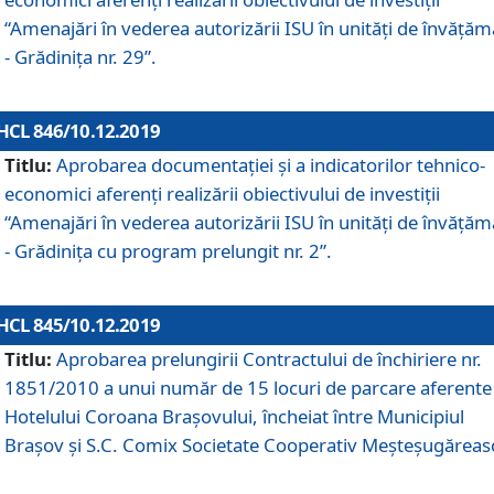
“Amenajări în vederea autorizării ISU în unități de învăță
- Grădinița nr. 29”.
HCL 846/10.12.2019
Titlu:
Aprobarea documentației și a indicatorilor tehnico-
economici aferenți realizării obiectivului de investiții
“Amenajări în vederea autorizării ISU în unități de învăță
- Grădinița cu program prelungit nr. 2”.
HCL 845/10.12.2019
Titlu:
Aprobarea prelungirii Contractului de închiriere nr.
1851/2010 a unui număr de 15 locuri de parcare aferente
Hotelului Coroana Brașovului, încheiat între Municipiul
Braşov şi S.C. Comix Societate Cooperativ Meşteşugăreas