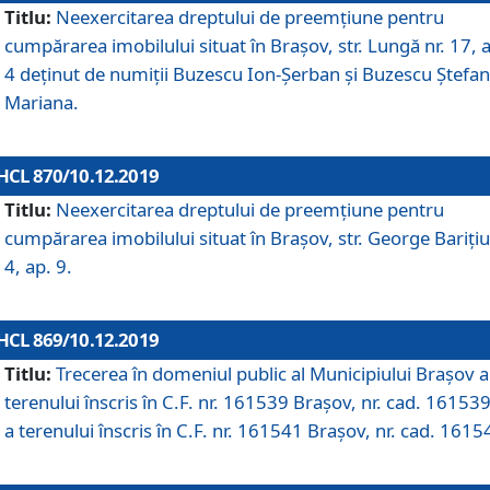
Titlu:
Neexercitarea dreptului de preemţiune pentru
cumpărarea imobilului situat în Braşov, str. Lungă nr. 17, 
4 deţinut de numiţii Buzescu Ion-Şerban și Buzescu Ştefan
Mariana.
HCL 870/10.12.2019
Titlu:
Neexercitarea dreptului de preemţiune pentru
cumpărarea imobilului situat în Braşov, str. George Bariţiu
4, ap. 9.
HCL 869/10.12.2019
Titlu:
Trecerea în domeniul public al Municipiului Braşov a
terenului înscris în C.F. nr. 161539 Brașov, nr. cad. 161539
a terenului înscris în C.F. nr. 161541 Brașov, nr. cad. 1615