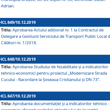
Adrian.
HCL 849/10.12.2019
Titlu:
Aprobarea Actului adiţional nr. 1 la Contractul de
Delegare a Gestiunii Serviciului de Transport Public Local 
Călători nr. 1/2018.
HCL 848/10.12.2019
Titlu:
Aprobarea Studiului de fezabilitate şi a indicatorilor
tehnico-economici pentru proiectul „Modernizare Strada
Cucului - Racordare la Șoseaua Cristianului și DN 73”.
HCL 847/10.12.2019
Titlu:
Aprobarea documentației și a indicatorilor tehnico -
economici aferenți realizării obiectivului de investiții