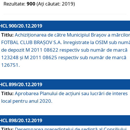
Rezultate:
900
(Ați căutat: 2019)
HCL 900/20.12.2019
Titlu:
Achiziționarea de către Municipiul Brașov a mărcilo
FOTBAL CLUB BRAȘOV S.A. înregistrate la OSIM sub num
de depozit M 2011 08622 respectiv sub număr de marcă
123248 și M 2011 08625 respectiv sub număr de marcă
126751.
HCL 899/20.12.2019
Titlu:
Aprobarea Planului de acţiuni sau lucrări de interes
local pentru anul 2020.
HCL 898/20.12.2019
Titlu:
Desemnarea preşedintelui de şedinţă al Consiliului