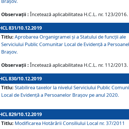
Brașov.
Observații :
Încetează aplicabilitatea H.C.L. nr. 123/2016.
HCL 831/10.12.2019
Titlu:
Aprobarea Organigramei și a Statului de funcții ale
Serviciului Public Comunitar Local de Evidență a Persoane
Brașov.
Observații :
Încetează aplicabilitatea H.C.L. nr. 112/2013.
HCL 830/10.12.2019
Titlu:
Stabilirea taxelor la nivelul Serviciului Public Comun
Local de Evidenţă a Persoanelor Braşov pe anul 2020.
HCL 829/10.12.2019
Titlu:
Modificarea Hotărârii Consiliului Local nr. 37/2011