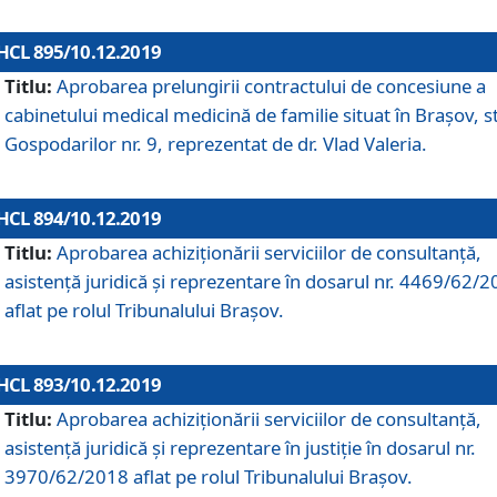
HCL 895/10.12.2019
Titlu:
Aprobarea prelungirii contractului de concesiune a
cabinetului medical medicină de familie situat în Braşov, st
Gospodarilor nr. 9, reprezentat de dr. Vlad Valeria.
HCL 894/10.12.2019
Titlu:
Aprobarea achiziţionării serviciilor de consultanţă,
asistenţă juridică şi reprezentare în dosarul nr. 4469/62/
aflat pe rolul Tribunalului Braşov.
HCL 893/10.12.2019
Titlu:
Aprobarea achiziţionării serviciilor de consultanţă,
asistenţă juridică şi reprezentare în justiţie în dosarul nr.
3970/62/2018 aflat pe rolul Tribunalului Braşov.