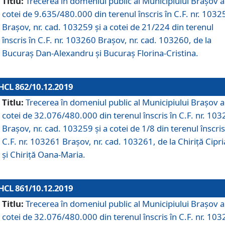
Titlu:
Trecerea în domeniul public al Municipiului Braşov a
cotei de 9.635/480.000 din terenul înscris în C.F. nr. 1032
Brașov, nr. cad. 103259 și a cotei de 21/224 din terenul
înscris în C.F. nr. 103260 Brașov, nr. cad. 103260, de la
Bucuraș Dan-Alexandru și Bucuraș Florina-Cristina.
HCL 862/10.12.2019
Titlu:
Trecerea în domeniul public al Municipiului Braşov a
cotei de 32.076/480.000 din terenul înscris în C.F. nr. 10
Brașov, nr. cad. 103259 și a cotei de 1/8 din terenul înscris
C.F. nr. 103261 Brașov, nr. cad. 103261, de la Chiriță Cipr
și Chiriță Oana-Maria.
HCL 861/10.12.2019
Titlu:
Trecerea în domeniul public al Municipiului Braşov a
cotei de 32.076/480.000 din terenul înscris în C.F. nr. 10