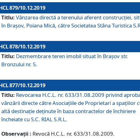
HCL 879/10.12.2019
Titlu:
Vânzarea directă a terenului aferent construcției, si
în Brașov, Poiana Mică, către Societatea Stâna Turistica S.R
HCL 878/10.12.2019
Titlu:
Dezmembrare teren imobil situat în Brașov str.
Bronzului nr. 5.
HCL 877/10.12.2019
Titlu:
Revocarea H.C.L. nr. 633/31.08.2009 privind aprob
vânzării directe către Asociațiile de Proprietari a spațiilor 
altă destinație deținute în baza contractelor de închiriere
încheiate cu S.C. RIAL S.R.L.
Observații :
Revocă H.C.L. nr. 633/31.08.2009.