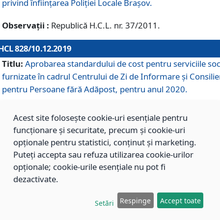
privind înființarea Poliției Locale Brașov.
Observații :
Republică H.C.L. nr. 37/2011.
HCL 828/10.12.2019
Titlu:
Aprobarea standardului de cost pentru serviciile soc
furnizate în cadrul Centrului de Zi de Informare și Consilie
pentru Persoane fără Adăpost, pentru anul 2020.
Acest site folosește cookie-uri esențiale pentru
HCL 827/10.12.2019
funcționare și securitate, precum și cookie-uri
Titlu:
Aprobarea standardului de cost pentru serviciile soc
opționale pentru statistici, conținut și marketing.
furnizate în cadrul Centrului Rezidențial pentru Persoane 
Puteți accepta sau refuza utilizarea cookie-urilor
Adăpost, pentru anul 2020.
opționale; cookie-urile esențiale nu pot fi
dezactivate.
HCL 826/10.12.2019
Respinge
Accept toate
Setări
Titlu:
Aprobarea standardului de cost pentru serviciile soc