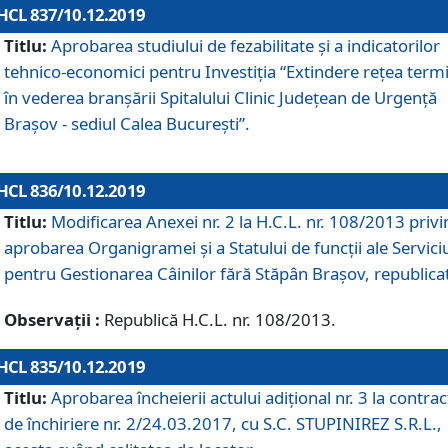
HCL 837/10.12.2019
Titlu:
Aprobarea studiului de fezabilitate și a indicatorilor
tehnico-economici pentru Investiția “Extindere rețea term
în vederea branșării Spitalului Clinic Județean de Urgență
Brașov - sediul Calea București”.
HCL 836/10.12.2019
Titlu:
Modificarea Anexei nr. 2 la H.C.L. nr. 108/2013 priv
aprobarea Organigramei şi a Statului de funcții ale Serviciu
pentru Gestionarea Câinilor fără Stăpân Brașov, republica
Observații :
Republică H.C.L. nr. 108/2013.
HCL 835/10.12.2019
Titlu:
Aprobarea încheierii actului adițional nr. 3 la contrac
de închiriere nr. 2/24.03.2017, cu S.C. STUPINIREZ S.R.L.,