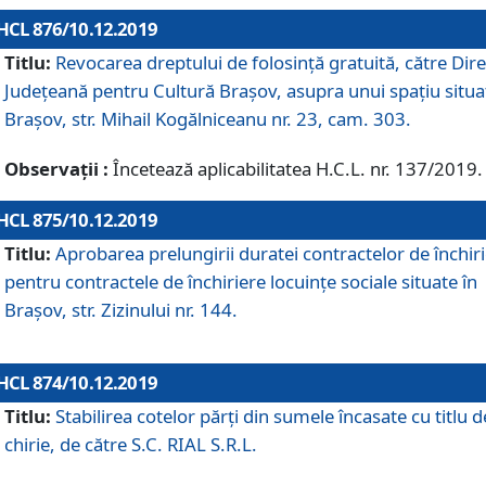
HCL 876/10.12.2019
Titlu:
Revocarea dreptului de folosinţă gratuită, către Dire
Judeţeană pentru Cultură Braşov, asupra unui spaţiu situa
Braşov, str. Mihail Kogălniceanu nr. 23, cam. 303.
Observații :
Încetează aplicabilitatea H.C.L. nr. 137/2019.
HCL 875/10.12.2019
Titlu:
Aprobarea prelungirii duratei contractelor de închir
pentru contractele de închiriere locuinţe sociale situate în
Braşov, str. Zizinului nr. 144.
HCL 874/10.12.2019
Titlu:
Stabilirea cotelor părți din sumele încasate cu titlu d
chirie, de către S.C. RIAL S.R.L.