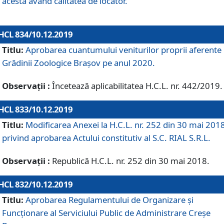
acesta având calitatea de locator.
HCL 834/10.12.2019
Titlu:
Aprobarea cuantumului veniturilor proprii aferente
Grădinii Zoologice Braşov pe anul 2020.
Observații :
Încetează aplicabilitatea H.C.L. nr. 442/2019.
HCL 833/10.12.2019
Titlu:
Modificarea Anexei la H.C.L. nr. 252 din 30 mai 201
privind aprobarea Actului constitutiv al S.C. RIAL S.R.L.
Observații :
Republică H.C.L. nr. 252 din 30 mai 2018.
HCL 832/10.12.2019
Titlu:
Aprobarea Regulamentului de Organizare și
Funcționare al Serviciului Public de Administrare Creșe