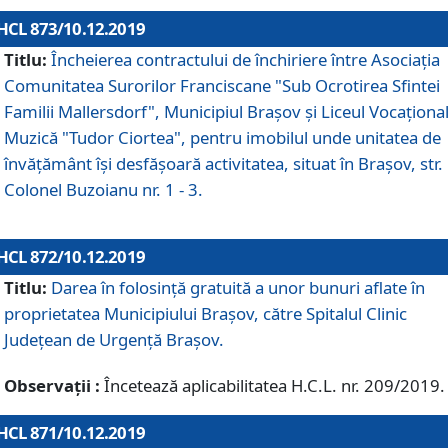
HCL 873/10.12.2019
Titlu:
Încheierea contractului de închiriere între Asociația
Comunitatea Surorilor Franciscane "Sub Ocrotirea Sfintei
Familii Mallersdorf", Municipiul Braşov şi Liceul Vocaționa
Muzică "Tudor Ciortea", pentru imobilul unde unitatea de
învățământ îşi desfăşoară activitatea, situat în Braşov, str.
Colonel Buzoianu nr. 1 - 3.
HCL 872/10.12.2019
Titlu:
Darea în folosinţă gratuită a unor bunuri aflate în
proprietatea Municipiului Braşov, către Spitalul Clinic
Judeţean de Urgenţă Braşov.
Observații :
Încetează aplicabilitatea H.C.L. nr. 209/2019.
HCL 871/10.12.2019