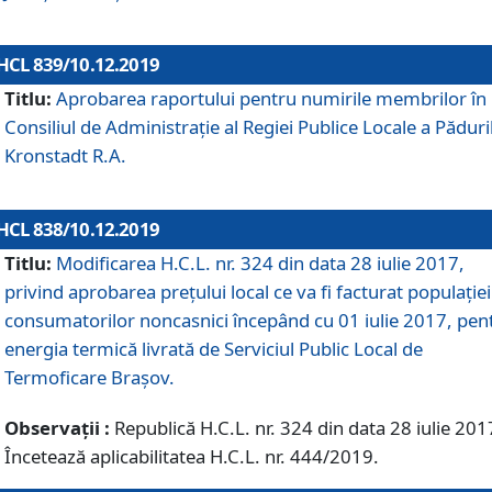
HCL 839/10.12.2019
Titlu:
Aprobarea raportului pentru numirile membrilor în
Consiliul de Administraţie al Regiei Publice Locale a Păduri
Kronstadt R.A.
HCL 838/10.12.2019
Titlu:
Modificarea H.C.L. nr. 324 din data 28 iulie 2017,
privind aprobarea preţului local ce va fi facturat populaţiei
consumatorilor noncasnici începând cu 01 iulie 2017, pen
energia termică livrată de Serviciul Public Local de
Termoficare Braşov.
Observații :
Republică H.C.L. nr. 324 din data 28 iulie 201
Încetează aplicabilitatea H.C.L. nr. 444/2019.