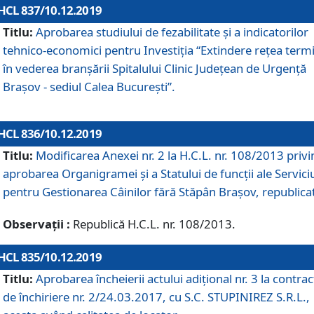
HCL 837/10.12.2019
Titlu:
Aprobarea studiului de fezabilitate și a indicatorilor
tehnico-economici pentru Investiția “Extindere rețea term
în vederea branșării Spitalului Clinic Județean de Urgență
Brașov - sediul Calea București”.
HCL 836/10.12.2019
Titlu:
Modificarea Anexei nr. 2 la H.C.L. nr. 108/2013 priv
aprobarea Organigramei şi a Statului de funcții ale Serviciu
pentru Gestionarea Câinilor fără Stăpân Brașov, republica
Observații :
Republică H.C.L. nr. 108/2013.
HCL 835/10.12.2019
Titlu:
Aprobarea încheierii actului adițional nr. 3 la contrac
de închiriere nr. 2/24.03.2017, cu S.C. STUPINIREZ S.R.L.,