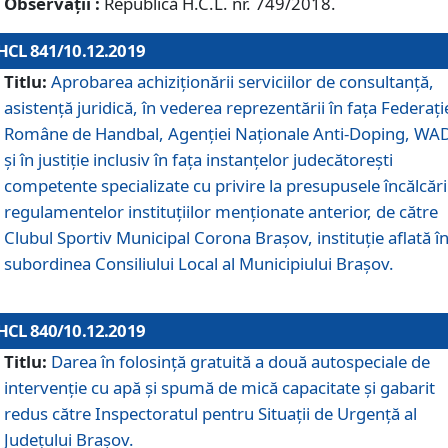
Observații :
Republică H.C.L. nr. 749/2018.
HCL 841/10.12.2019
Titlu:
Aprobarea achiziționării serviciilor de consultanță,
asistență juridică, în vederea reprezentării în fața Federați
Române de Handbal, Agenției Naționale Anti-Doping, WA
și în justiție inclusiv în fața instanțelor judecătorești
competente specializate cu privire la presupusele încălcări
regulamentelor instituțiilor menționate anterior, de către
Clubul Sportiv Municipal Corona Braşov, instituție aflată î
subordinea Consiliului Local al Municipiului Brașov.
HCL 840/10.12.2019
Titlu:
Darea în folosință gratuită a două autospeciale de
intervenție cu apă și spumă de mică capacitate și gabarit
redus către Inspectoratul pentru Situaţii de Urgenţă al
Judeţului Brașov.