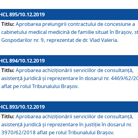
HCL 895/10.12.2019
Titlu:
Aprobarea prelungirii contractului de concesiune a
cabinetului medical medicină de familie situat în Braşov, st
Gospodarilor nr. 9, reprezentat de dr. Vlad Valeria.
HCL 894/10.12.2019
Titlu:
Aprobarea achiziţionării serviciilor de consultanţă,
asistenţă juridică şi reprezentare în dosarul nr. 4469/62/
aflat pe rolul Tribunalului Braşov.
HCL 893/10.12.2019
Titlu:
Aprobarea achiziţionării serviciilor de consultanţă,
asistenţă juridică şi reprezentare în justiţie în dosarul nr.
3970/62/2018 aflat pe rolul Tribunalului Braşov.