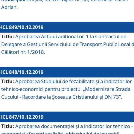
Adrian.
HCL 849/10.12.2019
Titlu:
Aprobarea Actului adiţional nr. 1 la Contractul de
Delegare a Gestiunii Serviciului de Transport Public Local 
Călători nr. 1/2018.
HCL 848/10.12.2019
Titlu:
Aprobarea Studiului de fezabilitate şi a indicatorilor
tehnico-economici pentru proiectul „Modernizare Strada
Cucului - Racordare la Șoseaua Cristianului și DN 73”.
HCL 847/10.12.2019
Titlu:
Aprobarea documentației și a indicatorilor tehnico -
economici aferenți realizării obiectivului de investiții