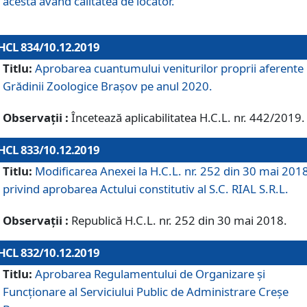
acesta având calitatea de locator.
HCL 834/10.12.2019
Titlu:
Aprobarea cuantumului veniturilor proprii aferente
Grădinii Zoologice Braşov pe anul 2020.
Observații :
Încetează aplicabilitatea H.C.L. nr. 442/2019.
HCL 833/10.12.2019
Titlu:
Modificarea Anexei la H.C.L. nr. 252 din 30 mai 201
privind aprobarea Actului constitutiv al S.C. RIAL S.R.L.
Observații :
Republică H.C.L. nr. 252 din 30 mai 2018.
HCL 832/10.12.2019
Titlu:
Aprobarea Regulamentului de Organizare și
Funcționare al Serviciului Public de Administrare Creșe