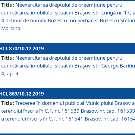
Titlu:
Neexercitarea dreptului de preemţiune pentru
cumpărarea imobilului situat în Braşov, str. Lungă nr. 17, 
4 deţinut de numiţii Buzescu Ion-Şerban și Buzescu Ştefan
Mariana.
HCL 870/10.12.2019
Titlu:
Neexercitarea dreptului de preemţiune pentru
cumpărarea imobilului situat în Braşov, str. George Bariţiu
4, ap. 9.
HCL 869/10.12.2019
Titlu:
Trecerea în domeniul public al Municipiului Braşov a
terenului înscris în C.F. nr. 161539 Brașov, nr. cad. 161539
a terenului înscris în C.F. nr. 161541 Brașov, nr. cad. 1615