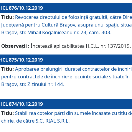
HCL 876/10.12.2019
Titlu:
Revocarea dreptului de folosinţă gratuită, către Dire
Judeţeană pentru Cultură Braşov, asupra unui spaţiu situa
Braşov, str. Mihail Kogălniceanu nr. 23, cam. 303.
Observații :
Încetează aplicabilitatea H.C.L. nr. 137/2019.
HCL 875/10.12.2019
Titlu:
Aprobarea prelungirii duratei contractelor de închir
pentru contractele de închiriere locuinţe sociale situate în
Braşov, str. Zizinului nr. 144.
HCL 874/10.12.2019
Titlu:
Stabilirea cotelor părți din sumele încasate cu titlu d
chirie, de către S.C. RIAL S.R.L.