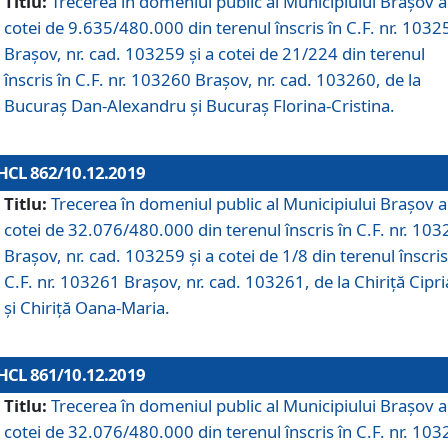
Titlu:
Trecerea în domeniul public al Municipiului Braşov a
cotei de 9.635/480.000 din terenul înscris în C.F. nr. 1032
Brașov, nr. cad. 103259 și a cotei de 21/224 din terenul
înscris în C.F. nr. 103260 Brașov, nr. cad. 103260, de la
Bucuraș Dan-Alexandru și Bucuraș Florina-Cristina.
HCL 862/10.12.2019
Titlu:
Trecerea în domeniul public al Municipiului Braşov a
cotei de 32.076/480.000 din terenul înscris în C.F. nr. 10
Brașov, nr. cad. 103259 și a cotei de 1/8 din terenul înscris
C.F. nr. 103261 Brașov, nr. cad. 103261, de la Chiriță Cipr
și Chiriță Oana-Maria.
HCL 861/10.12.2019
Titlu:
Trecerea în domeniul public al Municipiului Braşov a
cotei de 32.076/480.000 din terenul înscris în C.F. nr. 10