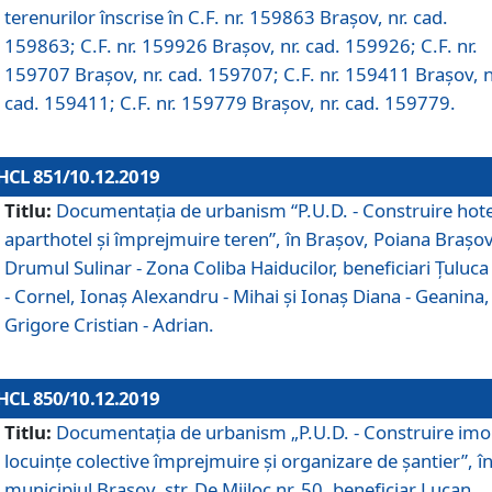
terenurilor înscrise în C.F. nr. 159863 Brașov, nr. cad.
159863; C.F. nr. 159926 Brașov, nr. cad. 159926; C.F. nr.
159707 Brașov, nr. cad. 159707; C.F. nr. 159411 Brașov, n
cad. 159411; C.F. nr. 159779 Brașov, nr. cad. 159779.
HCL 851/10.12.2019
Titlu:
Documentaţia de urbanism “P.U.D. - Construire hote
aparthotel şi împrejmuire teren”, în Braşov, Poiana Braşov
Drumul Sulinar - Zona Coliba Haiducilor, beneficiari Ţuluca
- Cornel, Ionaş Alexandru - Mihai şi Ionaş Diana - Geanina,
Grigore Cristian - Adrian.
HCL 850/10.12.2019
Titlu:
Documentaţia de urbanism „P.U.D. - Construire imo
locuințe colective împrejmuire și organizare de șantier”, î
municipiul Braşov, str. De Mijloc nr. 50, beneficiar Lucan