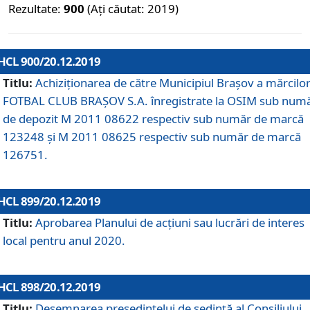
Rezultate:
900
(Ați căutat: 2019)
HCL 900/20.12.2019
Titlu:
Achiziționarea de către Municipiul Brașov a mărcilo
FOTBAL CLUB BRAȘOV S.A. înregistrate la OSIM sub num
de depozit M 2011 08622 respectiv sub număr de marcă
123248 și M 2011 08625 respectiv sub număr de marcă
126751.
HCL 899/20.12.2019
Titlu:
Aprobarea Planului de acţiuni sau lucrări de interes
local pentru anul 2020.
HCL 898/20.12.2019
Titlu:
Desemnarea preşedintelui de şedinţă al Consiliului