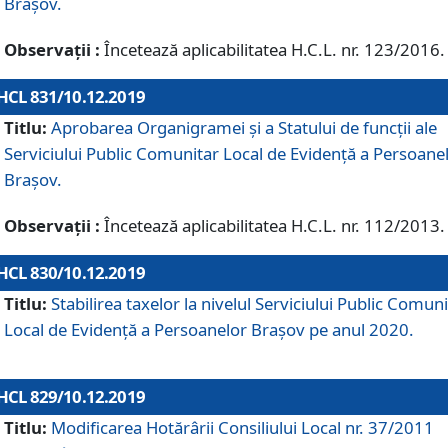
Brașov.
Observații :
Încetează aplicabilitatea H.C.L. nr. 123/2016.
HCL 831/10.12.2019
Titlu:
Aprobarea Organigramei și a Statului de funcții ale
Serviciului Public Comunitar Local de Evidență a Persoane
Brașov.
Observații :
Încetează aplicabilitatea H.C.L. nr. 112/2013.
HCL 830/10.12.2019
Titlu:
Stabilirea taxelor la nivelul Serviciului Public Comun
Local de Evidenţă a Persoanelor Braşov pe anul 2020.
HCL 829/10.12.2019
Titlu:
Modificarea Hotărârii Consiliului Local nr. 37/2011