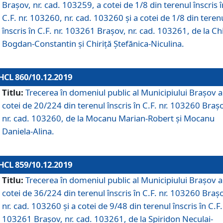
Brașov, nr. cad. 103259, a cotei de 1/8 din terenul înscris î
C.F. nr. 103260, nr. cad. 103260 și a cotei de 1/8 din teren
înscris în C.F. nr. 103261 Brașov, nr. cad. 103261, de la Chi
Bogdan-Constantin și Chiriță Ștefănica-Niculina.
HCL 860/10.12.2019
Titlu:
Trecerea în domeniul public al Municipiului Braşov a
cotei de 20/224 din terenul înscris în C.F. nr. 103260 Braș
nr. cad. 103260, de la Mocanu Marian-Robert și Mocanu
Daniela-Alina.
HCL 859/10.12.2019
Titlu:
Trecerea în domeniul public al Municipiului Braşov a
cotei de 36/224 din terenul înscris în C.F. nr. 103260 Braș
nr. cad. 103260 și a cotei de 9/48 din terenul înscris în C.F.
103261 Brașov, nr. cad. 103261, de la Spiridon Neculai-