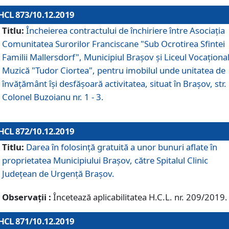
HCL 873/10.12.2019
Titlu:
Încheierea contractului de închiriere între Asociația
Comunitatea Surorilor Franciscane "Sub Ocrotirea Sfintei
Familii Mallersdorf", Municipiul Braşov şi Liceul Vocaționa
Muzică "Tudor Ciortea", pentru imobilul unde unitatea de
învățământ îşi desfăşoară activitatea, situat în Braşov, str.
Colonel Buzoianu nr. 1 - 3.
HCL 872/10.12.2019
Titlu:
Darea în folosinţă gratuită a unor bunuri aflate în
proprietatea Municipiului Braşov, către Spitalul Clinic
Judeţean de Urgenţă Braşov.
Observații :
Încetează aplicabilitatea H.C.L. nr. 209/2019.
HCL 871/10.12.2019