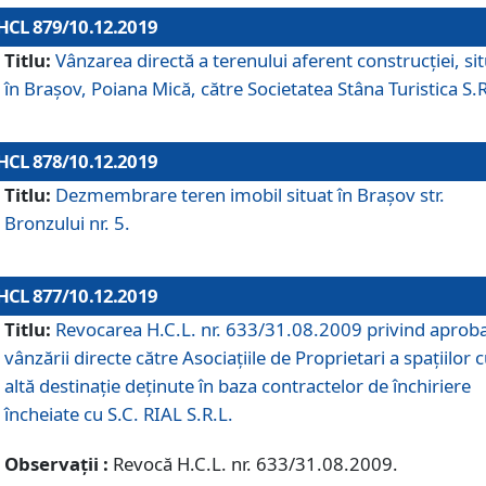
HCL 879/10.12.2019
Titlu:
Vânzarea directă a terenului aferent construcției, si
în Brașov, Poiana Mică, către Societatea Stâna Turistica S.R
HCL 878/10.12.2019
Titlu:
Dezmembrare teren imobil situat în Brașov str.
Bronzului nr. 5.
HCL 877/10.12.2019
Titlu:
Revocarea H.C.L. nr. 633/31.08.2009 privind aprob
vânzării directe către Asociațiile de Proprietari a spațiilor 
altă destinație deținute în baza contractelor de închiriere
încheiate cu S.C. RIAL S.R.L.
Observații :
Revocă H.C.L. nr. 633/31.08.2009.