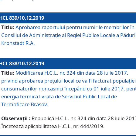
HCL 839/10.12.2019
Titlu:
Aprobarea raportului pentru numirile membrilor în
Consiliul de Administraţie al Regiei Publice Locale a Păduri
Kronstadt R.A.
HCL 838/10.12.2019
Titlu:
Modificarea H.C.L. nr. 324 din data 28 iulie 2017,
privind aprobarea preţului local ce va fi facturat populaţiei
consumatorilor noncasnici începând cu 01 iulie 2017, pen
energia termică livrată de Serviciul Public Local de
Termoficare Braşov.
Observații :
Republică H.C.L. nr. 324 din data 28 iulie 201
Încetează aplicabilitatea H.C.L. nr. 444/2019.