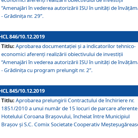
“Amenajări în vederea autorizării ISU în unități de învăță
- Grădinița nr. 29”.
HCL 846/10.12.2019
Titlu:
Aprobarea documentației și a indicatorilor tehnico-
economici aferenți realizării obiectivului de investiții
“Amenajări în vederea autorizării ISU în unități de învăță
- Grădinița cu program prelungit nr. 2”.
HCL 845/10.12.2019
Titlu:
Aprobarea prelungirii Contractului de închiriere nr.
1851/2010 a unui număr de 15 locuri de parcare aferente
Hotelului Coroana Brașovului, încheiat între Municipiul
Braşov şi S.C. Comix Societate Cooperativ Meşteşugăreas