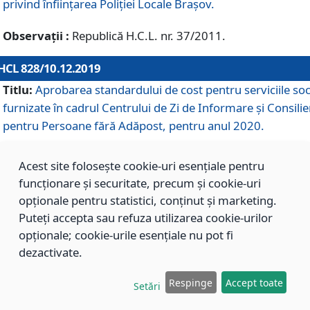
privind înființarea Poliției Locale Brașov.
Observații :
Republică H.C.L. nr. 37/2011.
HCL 828/10.12.2019
Titlu:
Aprobarea standardului de cost pentru serviciile soc
furnizate în cadrul Centrului de Zi de Informare și Consilie
pentru Persoane fără Adăpost, pentru anul 2020.
Acest site folosește cookie-uri esențiale pentru
HCL 827/10.12.2019
funcționare și securitate, precum și cookie-uri
Titlu:
Aprobarea standardului de cost pentru serviciile soc
opționale pentru statistici, conținut și marketing.
furnizate în cadrul Centrului Rezidențial pentru Persoane 
Puteți accepta sau refuza utilizarea cookie-urilor
Adăpost, pentru anul 2020.
opționale; cookie-urile esențiale nu pot fi
dezactivate.
HCL 826/10.12.2019
Respinge
Accept toate
Setări
Titlu:
Aprobarea standardului de cost pentru serviciile soc