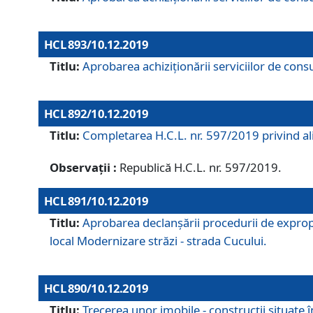
HCL 893/10.12.2019
Titlu:
Aprobarea achiziţionării serviciilor de consu
HCL 892/10.12.2019
Titlu:
Completarea H.C.L. nr. 597/2019 privind alip
Observații :
Republică H.C.L. nr. 597/2019.
HCL 891/10.12.2019
Titlu:
Aprobarea declanșării procedurii de expropri
local Modernizare străzi - strada Cucului.
HCL 890/10.12.2019
Titlu:
Trecerea unor imobile - construcții situate 