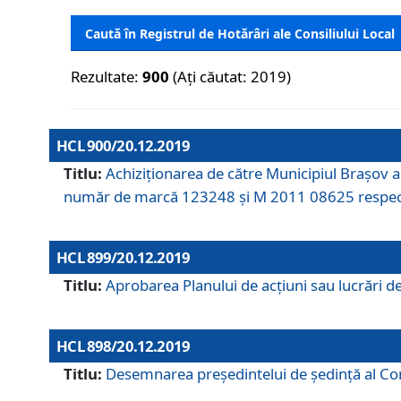
Caută în Registrul de Hotărâri ale Consiliului Local
Rezultate:
900
(Ați căutat: 2019)
HCL 900/20.12.2019
Titlu:
Achiziționarea de către Municipiul Brașov
număr de marcă 123248 și M 2011 08625 respec
HCL 899/20.12.2019
Titlu:
Aprobarea Planului de acţiuni sau lucrări d
HCL 898/20.12.2019
Titlu:
Desemnarea preşedintelui de şedinţă al Cons