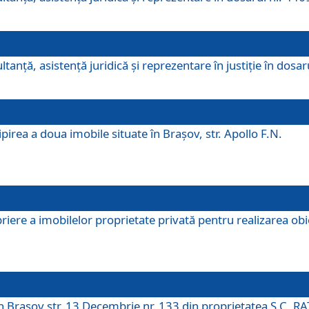
ltanţă, asistenţă juridică şi reprezentare în justiţie în dosa
irea a doua imobile situate în Brașov, str. Apollo F.N.
ere a imobilelor proprietate privată pentru realizarea obiect
în Brașov str. 13 Decembrie nr. 133 din proprietatea S.C. RA