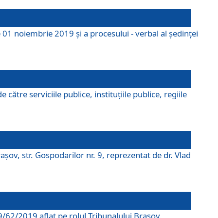
 01 noiembrie 2019 și a procesului - verbal al ședinței
tre serviciile publice, instituțiile publice, regiile
şov, str. Gospodarilor nr. 9, reprezentat de dr. Vlad
69/62/2019 aflat pe rolul Tribunalului Braşov.