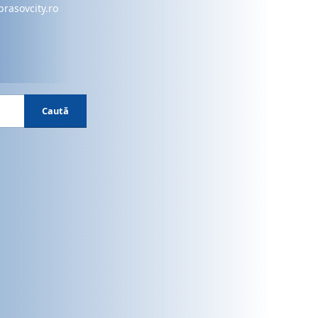
brasovcity.ro
Caută