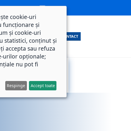
ește cookie-uri
 funcționare și
um și cookie-uri
CONTACT
statistici, conținut și
ți accepta sau refuza
e-urilor opționale;
nțiale nu pot fi
SERVICII
M.O.L.
PUBLICE
Respinge
Accept toate