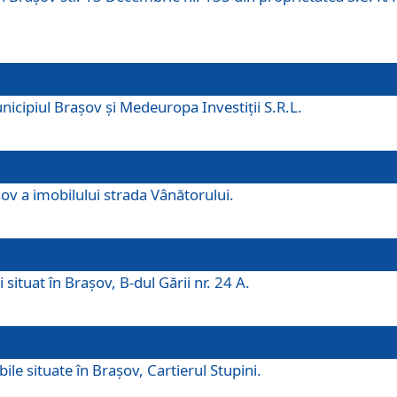
icipiul Brașov și Medeuropa Investiții S.R.L.
şov a imobilului strada Vânătorului.
 situat în Brașov, B-dul Gării nr. 24 A.
ile situate în Braşov, Cartierul Stupini.