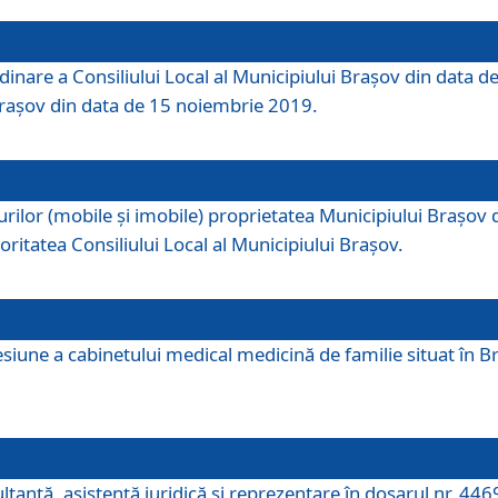
dinare a Consiliului Local al Municipiului Brașov din data de
 Brașov din data de 15 noiembrie 2019.
or (mobile și imobile) proprietatea Municipiului Brașov de că
oritatea Consiliului Local al Municipiului Brașov.
iune a cabinetului medical medicină de familie situat în Bra
ultanţă, asistenţă juridică şi reprezentare în dosarul nr. 44