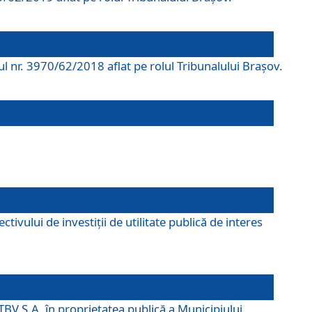
rul nr. 3970/62/2018 aflat pe rolul Tribunalului Braşov.
ivului de investiții de utilitate publică de interes
TBV S.A. în proprietatea publică a Municipiului