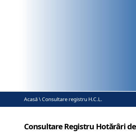
Acasă
\
Consultare registru H.C.L.
Consultare Registru Hotărâri de