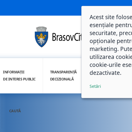
Acest site folos
esențiale pentru
securitate, prec
opționale pentru 
marketing. Pute
utilizarea cooki
cookie-urile ese
dezactivate.
INFORMAȚII
TRANSPARENȚĂ
INTEGRITATE
DE INTERES PUBLIC
DECIZIONALĂ
INSTITUȚIONALĂ
Setări
CAUTĂ