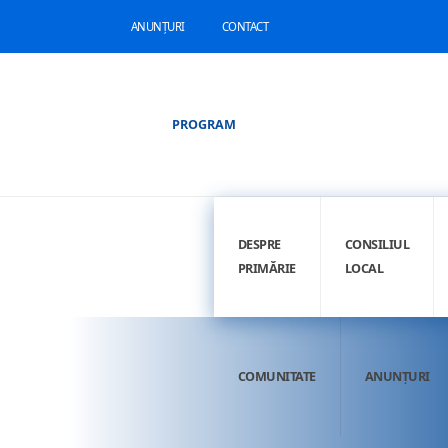
ANUNȚURI
CONTACT
PROGRAM
DESPRE
CONSILIUL
PRIMĂRIE
LOCAL
COMUNITATE
ANUNȚURI