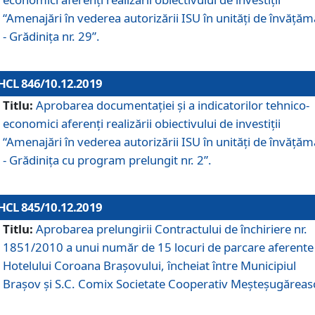
“Amenajări în vederea autorizării ISU în unități de învăță
- Grădinița nr. 29”.
HCL 846/10.12.2019
Titlu:
Aprobarea documentației și a indicatorilor tehnico-
economici aferenți realizării obiectivului de investiții
“Amenajări în vederea autorizării ISU în unități de învăță
- Grădinița cu program prelungit nr. 2”.
HCL 845/10.12.2019
Titlu:
Aprobarea prelungirii Contractului de închiriere nr.
1851/2010 a unui număr de 15 locuri de parcare aferente
Hotelului Coroana Brașovului, încheiat între Municipiul
Braşov şi S.C. Comix Societate Cooperativ Meşteşugăreas