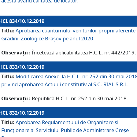
acesta având calitatea de locator.
HCL 834/10.12.2019
Titlu:
Aprobarea cuantumului veniturilor proprii aferente
Grădinii Zoologice Braşov pe anul 2020.
Observații :
Încetează aplicabilitatea H.C.L. nr. 442/2019.
HCL 833/10.12.2019
Titlu:
Modificarea Anexei la H.C.L. nr. 252 din 30 mai 201
privind aprobarea Actului constitutiv al S.C. RIAL S.R.L.
Observații :
Republică H.C.L. nr. 252 din 30 mai 2018.
HCL 832/10.12.2019
Titlu:
Aprobarea Regulamentului de Organizare și
Funcționare al Serviciului Public de Administrare Creșe