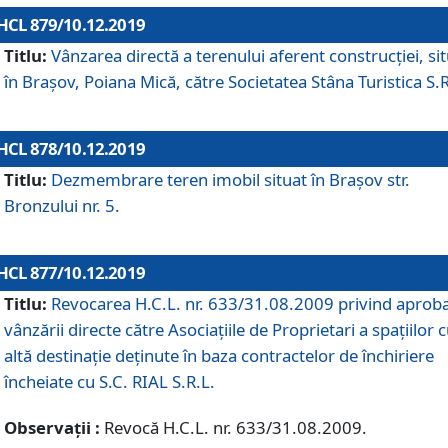
HCL 879/10.12.2019
Titlu:
Vânzarea directă a terenului aferent construcției, si
în Brașov, Poiana Mică, către Societatea Stâna Turistica S.R
HCL 878/10.12.2019
Titlu:
Dezmembrare teren imobil situat în Brașov str.
Bronzului nr. 5.
HCL 877/10.12.2019
Titlu:
Revocarea H.C.L. nr. 633/31.08.2009 privind aprob
vânzării directe către Asociațiile de Proprietari a spațiilor 
altă destinație deținute în baza contractelor de închiriere
încheiate cu S.C. RIAL S.R.L.
Observații :
Revocă H.C.L. nr. 633/31.08.2009.