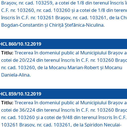
Brașov, nr. cad. 103259, a cotei de 1/8 din terenul înscris î
C.F. nr. 103260, nr. cad. 103260 și a cotei de 1/8 din teren
înscris în C.F. nr. 103261 Brașov, nr. cad. 103261, de la Chi
Bogdan-Constantin și Chiriță Ștefănica-Niculina.
HCL 860/10.12.2019
Titlu:
Trecerea în domeniul public al Municipiului Braşov a
cotei de 20/224 din terenul înscris în C.F. nr. 103260 Braș
nr. cad. 103260, de la Mocanu Marian-Robert și Mocanu
Daniela-Alina.
HCL 859/10.12.2019
Titlu:
Trecerea în domeniul public al Municipiului Braşov a
cotei de 36/224 din terenul înscris în C.F. nr. 103260 Braș
nr. cad. 103260 și a cotei de 9/48 din terenul înscris în C.F.
103261 Brașov, nr. cad. 103261, de la Spiridon Neculai-