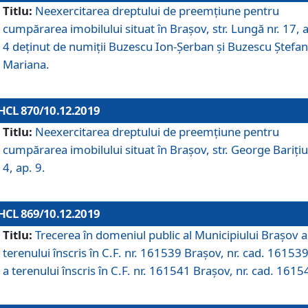
Titlu:
Neexercitarea dreptului de preemţiune pentru
cumpărarea imobilului situat în Braşov, str. Lungă nr. 17, 
4 deţinut de numiţii Buzescu Ion-Şerban și Buzescu Ştefan
Mariana.
HCL 870/10.12.2019
Titlu:
Neexercitarea dreptului de preemţiune pentru
cumpărarea imobilului situat în Braşov, str. George Bariţiu
4, ap. 9.
HCL 869/10.12.2019
Titlu:
Trecerea în domeniul public al Municipiului Braşov a
terenului înscris în C.F. nr. 161539 Brașov, nr. cad. 161539
a terenului înscris în C.F. nr. 161541 Brașov, nr. cad. 1615