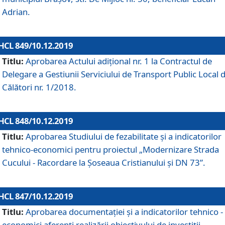
Adrian.
HCL 849/10.12.2019
Titlu:
Aprobarea Actului adiţional nr. 1 la Contractul de
Delegare a Gestiunii Serviciului de Transport Public Local 
Călători nr. 1/2018.
HCL 848/10.12.2019
Titlu:
Aprobarea Studiului de fezabilitate şi a indicatorilor
tehnico-economici pentru proiectul „Modernizare Strada
Cucului - Racordare la Șoseaua Cristianului și DN 73”.
HCL 847/10.12.2019
Titlu:
Aprobarea documentației și a indicatorilor tehnico -
economici aferenți realizării obiectivului de investiții