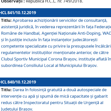
Observații :
Republică H.C.L. nr. 749/2018.
HCL 841/10.12.2019
Titlu:
Aprobarea achiziționării serviciilor de consultanță,
asistență juridică, în vederea reprezentării în fața Federați
Române de Handbal, Agenției Naționale Anti-Doping, WA
și în justiție inclusiv în fața instanțelor judecătorești
competente specializate cu privire la presupusele încălcări
regulamentelor instituțiilor menționate anterior, de către
Clubul Sportiv Municipal Corona Braşov, instituție aflată î
subordinea Consiliului Local al Municipiului Brașov.
HCL 840/10.12.2019
Titlu:
Darea în folosință gratuită a două autospeciale de
intervenție cu apă și spumă de mică capacitate și gabarit
redus către Inspectoratul pentru Situaţii de Urgenţă al
Judeţului Brașov.