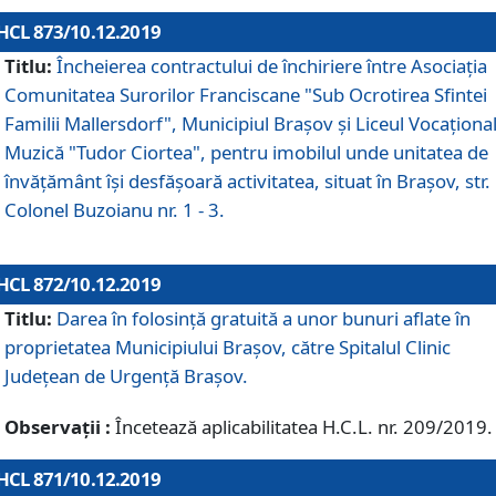
HCL 873/10.12.2019
Titlu:
Încheierea contractului de închiriere între Asociația
Comunitatea Surorilor Franciscane "Sub Ocrotirea Sfintei
Familii Mallersdorf", Municipiul Braşov şi Liceul Vocaționa
Muzică "Tudor Ciortea", pentru imobilul unde unitatea de
învățământ îşi desfăşoară activitatea, situat în Braşov, str.
Colonel Buzoianu nr. 1 - 3.
HCL 872/10.12.2019
Titlu:
Darea în folosinţă gratuită a unor bunuri aflate în
proprietatea Municipiului Braşov, către Spitalul Clinic
Judeţean de Urgenţă Braşov.
Observații :
Încetează aplicabilitatea H.C.L. nr. 209/2019.
HCL 871/10.12.2019