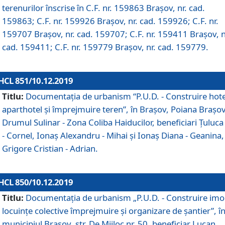
terenurilor înscrise în C.F. nr. 159863 Brașov, nr. cad.
159863; C.F. nr. 159926 Brașov, nr. cad. 159926; C.F. nr.
159707 Brașov, nr. cad. 159707; C.F. nr. 159411 Brașov, n
cad. 159411; C.F. nr. 159779 Brașov, nr. cad. 159779.
HCL 851/10.12.2019
Titlu:
Documentaţia de urbanism “P.U.D. - Construire hote
aparthotel şi împrejmuire teren”, în Braşov, Poiana Braşov
Drumul Sulinar - Zona Coliba Haiducilor, beneficiari Ţuluca
- Cornel, Ionaş Alexandru - Mihai şi Ionaş Diana - Geanina,
Grigore Cristian - Adrian.
HCL 850/10.12.2019
Titlu:
Documentaţia de urbanism „P.U.D. - Construire imo
locuințe colective împrejmuire și organizare de șantier”, î
municipiul Braşov, str. De Mijloc nr. 50, beneficiar Lucan