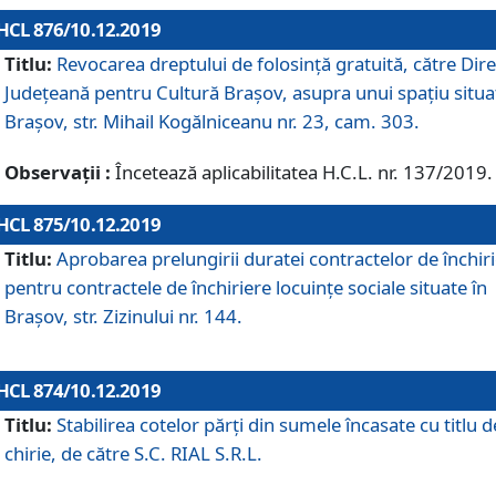
HCL 876/10.12.2019
Titlu:
Revocarea dreptului de folosinţă gratuită, către Dire
Judeţeană pentru Cultură Braşov, asupra unui spaţiu situa
Braşov, str. Mihail Kogălniceanu nr. 23, cam. 303.
Observații :
Încetează aplicabilitatea H.C.L. nr. 137/2019.
HCL 875/10.12.2019
Titlu:
Aprobarea prelungirii duratei contractelor de închir
pentru contractele de închiriere locuinţe sociale situate în
Braşov, str. Zizinului nr. 144.
HCL 874/10.12.2019
Titlu:
Stabilirea cotelor părți din sumele încasate cu titlu d
chirie, de către S.C. RIAL S.R.L.