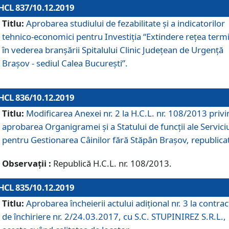
HCL 837/10.12.2019
Titlu:
Aprobarea studiului de fezabilitate și a indicatorilor
tehnico-economici pentru Investiția “Extindere rețea term
în vederea branșării Spitalului Clinic Județean de Urgență
Brașov - sediul Calea București”.
HCL 836/10.12.2019
Titlu:
Modificarea Anexei nr. 2 la H.C.L. nr. 108/2013 priv
aprobarea Organigramei şi a Statului de funcții ale Serviciu
pentru Gestionarea Câinilor fără Stăpân Brașov, republica
Observații :
Republică H.C.L. nr. 108/2013.
HCL 835/10.12.2019
Titlu:
Aprobarea încheierii actului adițional nr. 3 la contrac
de închiriere nr. 2/24.03.2017, cu S.C. STUPINIREZ S.R.L.,