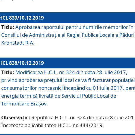
HCL 839/10.12.2019
Titlu:
Aprobarea raportului pentru numirile membrilor în
Consiliul de Administraţie al Regiei Publice Locale a Păduri
Kronstadt R.A.
HCL 838/10.12.2019
Titlu:
Modificarea H.C.L. nr. 324 din data 28 iulie 2017,
privind aprobarea preţului local ce va fi facturat populaţiei
consumatorilor noncasnici începând cu 01 iulie 2017, pen
energia termică livrată de Serviciul Public Local de
Termoficare Braşov.
Observații :
Republică H.C.L. nr. 324 din data 28 iulie 201
Încetează aplicabilitatea H.C.L. nr. 444/2019.