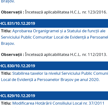
Brașov.
Observații :
Încetează aplicabilitatea H.C.L. nr. 123/2016.
HCL 831/10.12.2019
Titlu:
Aprobarea Organigramei și a Statului de funcții ale
Serviciului Public Comunitar Local de Evidență a Persoane
Brașov.
Observații :
Încetează aplicabilitatea H.C.L. nr. 112/2013.
HCL 830/10.12.2019
Titlu:
Stabilirea taxelor la nivelul Serviciului Public Comun
Local de Evidenţă a Persoanelor Braşov pe anul 2020.
HCL 829/10.12.2019
Titlu:
Modificarea Hotărârii Consiliului Local nr. 37/2011