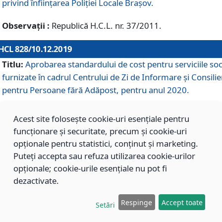
privind înființarea Poliției Locale Brașov.
Observații :
Republică H.C.L. nr. 37/2011.
HCL 828/10.12.2019
Titlu:
Aprobarea standardului de cost pentru serviciile soc
furnizate în cadrul Centrului de Zi de Informare și Consilie
pentru Persoane fără Adăpost, pentru anul 2020.
Acest site folosește cookie-uri esențiale pentru
HCL 827/10.12.2019
funcționare și securitate, precum și cookie-uri
Titlu:
Aprobarea standardului de cost pentru serviciile soc
opționale pentru statistici, conținut și marketing.
furnizate în cadrul Centrului Rezidențial pentru Persoane 
Puteți accepta sau refuza utilizarea cookie-urilor
Adăpost, pentru anul 2020.
opționale; cookie-urile esențiale nu pot fi
dezactivate.
HCL 826/10.12.2019
Respinge
Accept toate
Setări
Titlu:
Aprobarea standardului de cost pentru serviciile soc