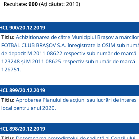
Rezultate:
900
(Ați căutat: 2019)
HCL 900/20.12.2019
Titlu:
Achiziționarea de către Municipiul Brașov a mărcilo
FOTBAL CLUB BRAȘOV S.A. înregistrate la OSIM sub num
de depozit M 2011 08622 respectiv sub număr de marcă
123248 și M 2011 08625 respectiv sub număr de marcă
126751.
HCL 899/20.12.2019
Titlu:
Aprobarea Planului de acţiuni sau lucrări de interes
local pentru anul 2020.
HCL 898/20.12.2019
Titlu:
Desemnarea preşedintelui de şedinţă al Consiliului