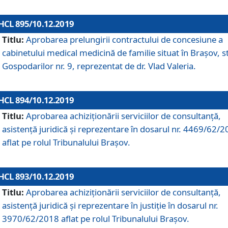
HCL 895/10.12.2019
Titlu:
Aprobarea prelungirii contractului de concesiune a
cabinetului medical medicină de familie situat în Braşov, st
Gospodarilor nr. 9, reprezentat de dr. Vlad Valeria.
HCL 894/10.12.2019
Titlu:
Aprobarea achiziţionării serviciilor de consultanţă,
asistenţă juridică şi reprezentare în dosarul nr. 4469/62/
aflat pe rolul Tribunalului Braşov.
HCL 893/10.12.2019
Titlu:
Aprobarea achiziţionării serviciilor de consultanţă,
asistenţă juridică şi reprezentare în justiţie în dosarul nr.
3970/62/2018 aflat pe rolul Tribunalului Braşov.