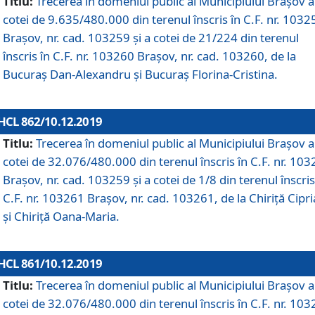
Titlu:
Trecerea în domeniul public al Municipiului Braşov a
cotei de 9.635/480.000 din terenul înscris în C.F. nr. 1032
Brașov, nr. cad. 103259 și a cotei de 21/224 din terenul
înscris în C.F. nr. 103260 Brașov, nr. cad. 103260, de la
Bucuraș Dan-Alexandru și Bucuraș Florina-Cristina.
HCL 862/10.12.2019
Titlu:
Trecerea în domeniul public al Municipiului Braşov a
cotei de 32.076/480.000 din terenul înscris în C.F. nr. 10
Brașov, nr. cad. 103259 și a cotei de 1/8 din terenul înscris
C.F. nr. 103261 Brașov, nr. cad. 103261, de la Chiriță Cipr
și Chiriță Oana-Maria.
HCL 861/10.12.2019
Titlu:
Trecerea în domeniul public al Municipiului Braşov a
cotei de 32.076/480.000 din terenul înscris în C.F. nr. 10