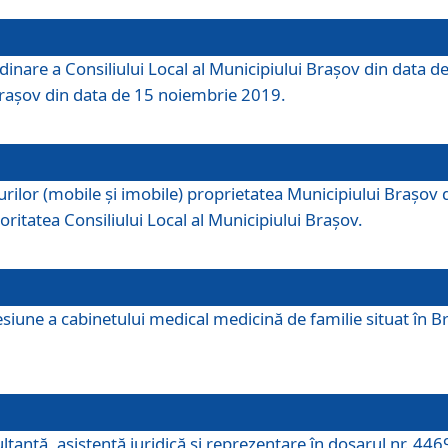
dinare a Consiliului Local al Municipiului Brașov din data de
 Brașov din data de 15 noiembrie 2019.
or (mobile și imobile) proprietatea Municipiului Brașov de că
oritatea Consiliului Local al Municipiului Brașov.
iune a cabinetului medical medicină de familie situat în Bra
ultanţă, asistenţă juridică şi reprezentare în dosarul nr. 44