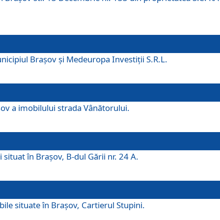
icipiul Brașov și Medeuropa Investiții S.R.L.
şov a imobilului strada Vânătorului.
 situat în Brașov, B-dul Gării nr. 24 A.
ile situate în Braşov, Cartierul Stupini.