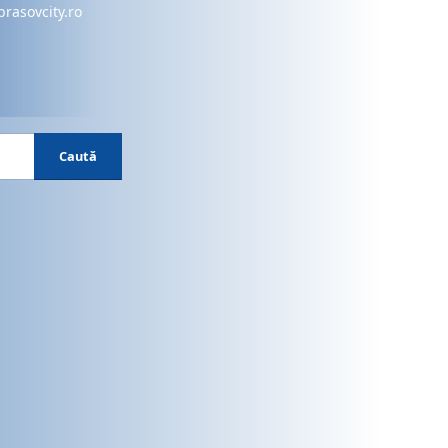
brasovcity.ro
Caută