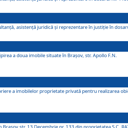
ltanţă, asistenţă juridică şi reprezentare în justiţie în dosa
irea a doua imobile situate în Brașov, str. Apollo F.N.
ere a imobilelor proprietate privată pentru realizarea obiect
în Brașov str. 13 Decembrie nr. 133 din proprietatea S.C. RA