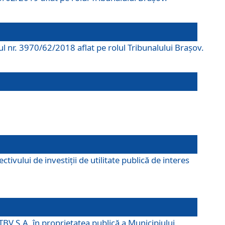
rul nr. 3970/62/2018 aflat pe rolul Tribunalului Braşov.
ivului de investiții de utilitate publică de interes
TBV S.A. în proprietatea publică a Municipiului