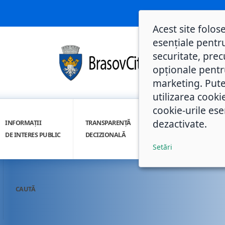
Acest site folos
esențiale pentru
securitate, prec
opționale pentru 
marketing. Pute
utilizarea cooki
cookie-urile ese
dezactivate.
INFORMAȚII
TRANSPARENȚĂ
INTEGRITATE
DE INTERES PUBLIC
DECIZIONALĂ
INSTITUȚIONALĂ
Setări
CAUTĂ