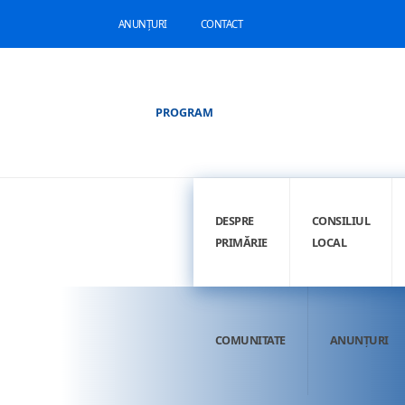
ANUNȚURI
CONTACT
PROGRAM
DESPRE
CONSILIUL
PRIMĂRIE
LOCAL
COMUNITATE
ANUNȚURI