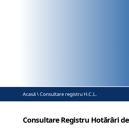
Acasă
\
Consultare registru H.C.L.
Consultare Registru Hotărâri de