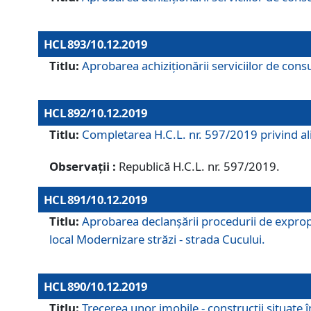
HCL 893/10.12.2019
Titlu:
Aprobarea achiziţionării serviciilor de consu
HCL 892/10.12.2019
Titlu:
Completarea H.C.L. nr. 597/2019 privind alip
Observații :
Republică H.C.L. nr. 597/2019.
HCL 891/10.12.2019
Titlu:
Aprobarea declanșării procedurii de expropri
local Modernizare străzi - strada Cucului.
HCL 890/10.12.2019
Titlu:
Trecerea unor imobile - construcții situate 