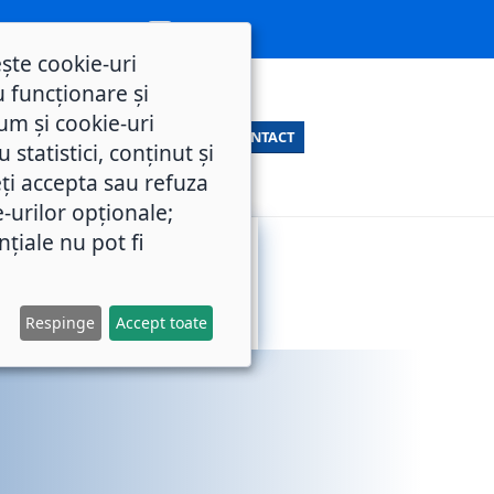
ește cookie-uri
 funcționare și
um și cookie-uri
CONTACT
statistici, conținut și
ți accepta sau refuza
e-urilor opționale;
nțiale nu pot fi
SERVICII
M.O.L.
PUBLICE
Respinge
Accept toate