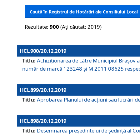
Caută în Registrul de Hotărâri ale Consiliului Local
Rezultate:
900
(Ați căutat: 2019)
HCL 900/20.12.2019
Titlu:
Achiziționarea de către Municipiul Brașov
număr de marcă 123248 și M 2011 08625 respec
HCL 899/20.12.2019
Titlu:
Aprobarea Planului de acţiuni sau lucrări d
HCL 898/20.12.2019
Titlu:
Desemnarea preşedintelui de şedinţă al Cons