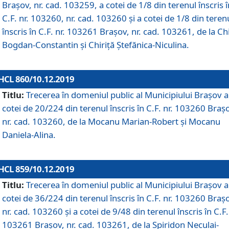
Brașov, nr. cad. 103259, a cotei de 1/8 din terenul înscris î
C.F. nr. 103260, nr. cad. 103260 și a cotei de 1/8 din teren
înscris în C.F. nr. 103261 Brașov, nr. cad. 103261, de la Chi
Bogdan-Constantin și Chiriță Ștefănica-Niculina.
HCL 860/10.12.2019
Titlu:
Trecerea în domeniul public al Municipiului Braşov a
cotei de 20/224 din terenul înscris în C.F. nr. 103260 Braș
nr. cad. 103260, de la Mocanu Marian-Robert și Mocanu
Daniela-Alina.
HCL 859/10.12.2019
Titlu:
Trecerea în domeniul public al Municipiului Braşov a
cotei de 36/224 din terenul înscris în C.F. nr. 103260 Braș
nr. cad. 103260 și a cotei de 9/48 din terenul înscris în C.F.
103261 Brașov, nr. cad. 103261, de la Spiridon Neculai-