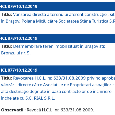
HCL 879/10.12.2019
Titlu:
Vânzarea directă a terenului aferent construcției, si
în Brașov, Poiana Mică, către Societatea Stâna Turistica S.R
HCL 878/10.12.2019
Titlu:
Dezmembrare teren imobil situat în Brașov str.
Bronzului nr. 5.
HCL 877/10.12.2019
Titlu:
Revocarea H.C.L. nr. 633/31.08.2009 privind aprob
vânzării directe către Asociațiile de Proprietari a spațiilor 
altă destinație deținute în baza contractelor de închiriere
încheiate cu S.C. RIAL S.R.L.
Observații :
Revocă H.C.L. nr. 633/31.08.2009.