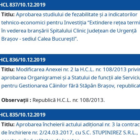
HCL 837/10.12.2019
Titlu:
Aprobarea studiului de fezabilitate și a indicatorilor
tehnico-economici pentru Investiția “Extindere rețea term
în vederea branșării Spitalului Clinic Județean de Urgență
Brașov - sediul Calea București”.
HCL 836/10.12.2019
Titlu:
Modificarea Anexei nr. 2 la H.C.L. nr. 108/2013 priv
aprobarea Organigramei şi a Statului de funcții ale Serviciu
pentru Gestionarea Câinilor fără Stăpân Brașov, republica
Observații :
Republică H.C.L. nr. 108/2013.
HCL 835/10.12.2019
Titlu:
Aprobarea încheierii actului adițional nr. 3 la contrac
de închiriere nr. 2/24.03.2017, cu S.C. STUPINIREZ S.R.L.,