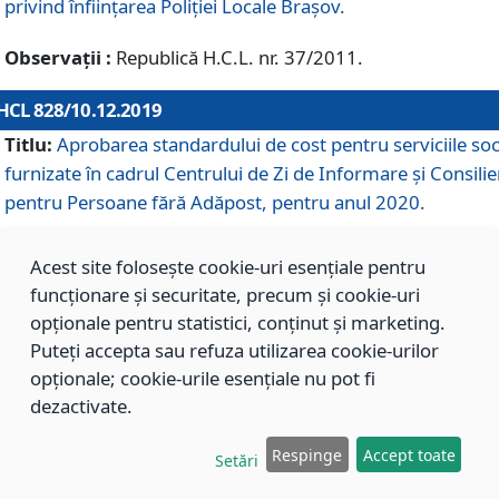
privind înființarea Poliției Locale Brașov.
Observații :
Republică H.C.L. nr. 37/2011.
HCL 828/10.12.2019
Titlu:
Aprobarea standardului de cost pentru serviciile soc
furnizate în cadrul Centrului de Zi de Informare și Consilie
pentru Persoane fără Adăpost, pentru anul 2020.
Acest site folosește cookie-uri esențiale pentru
HCL 827/10.12.2019
funcționare și securitate, precum și cookie-uri
Titlu:
Aprobarea standardului de cost pentru serviciile soc
opționale pentru statistici, conținut și marketing.
furnizate în cadrul Centrului Rezidențial pentru Persoane 
Puteți accepta sau refuza utilizarea cookie-urilor
Adăpost, pentru anul 2020.
opționale; cookie-urile esențiale nu pot fi
dezactivate.
HCL 826/10.12.2019
Respinge
Accept toate
Setări
Titlu:
Aprobarea standardului de cost pentru serviciile soc