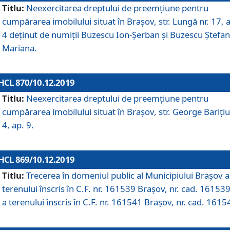
Titlu:
Neexercitarea dreptului de preemţiune pentru
cumpărarea imobilului situat în Braşov, str. Lungă nr. 17, 
4 deţinut de numiţii Buzescu Ion-Şerban și Buzescu Ştefan
Mariana.
HCL 870/10.12.2019
Titlu:
Neexercitarea dreptului de preemţiune pentru
cumpărarea imobilului situat în Braşov, str. George Bariţiu
4, ap. 9.
HCL 869/10.12.2019
Titlu:
Trecerea în domeniul public al Municipiului Braşov a
terenului înscris în C.F. nr. 161539 Brașov, nr. cad. 161539
a terenului înscris în C.F. nr. 161541 Brașov, nr. cad. 1615