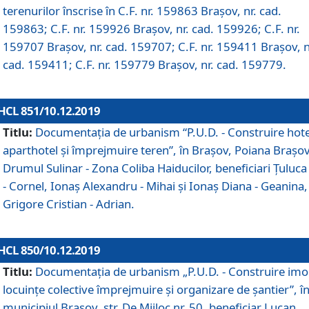
terenurilor înscrise în C.F. nr. 159863 Brașov, nr. cad.
159863; C.F. nr. 159926 Brașov, nr. cad. 159926; C.F. nr.
159707 Brașov, nr. cad. 159707; C.F. nr. 159411 Brașov, n
cad. 159411; C.F. nr. 159779 Brașov, nr. cad. 159779.
HCL 851/10.12.2019
Titlu:
Documentaţia de urbanism “P.U.D. - Construire hote
aparthotel şi împrejmuire teren”, în Braşov, Poiana Braşov
Drumul Sulinar - Zona Coliba Haiducilor, beneficiari Ţuluca
- Cornel, Ionaş Alexandru - Mihai şi Ionaş Diana - Geanina,
Grigore Cristian - Adrian.
HCL 850/10.12.2019
Titlu:
Documentaţia de urbanism „P.U.D. - Construire imo
locuințe colective împrejmuire și organizare de șantier”, î
municipiul Braşov, str. De Mijloc nr. 50, beneficiar Lucan