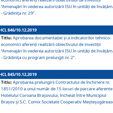
“Amenajări în vederea autorizării ISU în unități de învăță
- Grădinița nr. 29”.
HCL 846/10.12.2019
Titlu:
Aprobarea documentației și a indicatorilor tehnico-
economici aferenți realizării obiectivului de investiții
“Amenajări în vederea autorizării ISU în unități de învăță
- Grădinița cu program prelungit nr. 2”.
HCL 845/10.12.2019
Titlu:
Aprobarea prelungirii Contractului de închiriere nr.
1851/2010 a unui număr de 15 locuri de parcare aferente
Hotelului Coroana Brașovului, încheiat între Municipiul
Braşov şi S.C. Comix Societate Cooperativ Meşteşugăreas