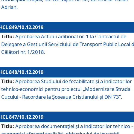
Adrian.
HCL 849/10.12.2019
Titlu:
Aprobarea Actului adiţional nr. 1 la Contractul de
Delegare a Gestiunii Serviciului de Transport Public Local 
Călători nr. 1/2018.
HCL 848/10.12.2019
Titlu:
Aprobarea Studiului de fezabilitate şi a indicatorilor
tehnico-economici pentru proiectul „Modernizare Strada
Cucului - Racordare la Șoseaua Cristianului și DN 73”.
HCL 847/10.12.2019
Titlu:
Aprobarea documentației și a indicatorilor tehnico -
economici aferenți realizării obiectivului de investiții