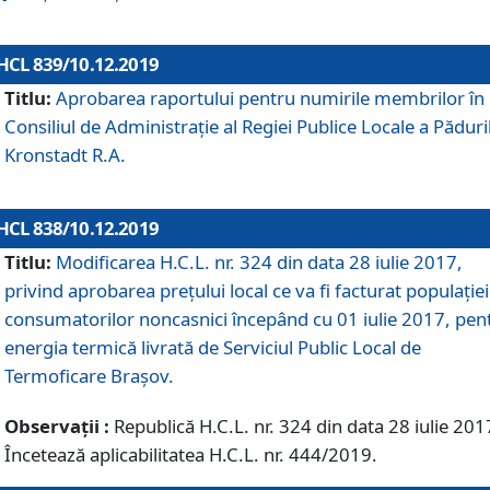
HCL 839/10.12.2019
Titlu:
Aprobarea raportului pentru numirile membrilor în
Consiliul de Administraţie al Regiei Publice Locale a Păduri
Kronstadt R.A.
HCL 838/10.12.2019
Titlu:
Modificarea H.C.L. nr. 324 din data 28 iulie 2017,
privind aprobarea preţului local ce va fi facturat populaţiei
consumatorilor noncasnici începând cu 01 iulie 2017, pen
energia termică livrată de Serviciul Public Local de
Termoficare Braşov.
Observații :
Republică H.C.L. nr. 324 din data 28 iulie 201
Încetează aplicabilitatea H.C.L. nr. 444/2019.