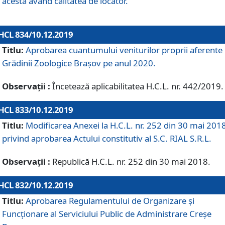
acesta având calitatea de locator.
HCL 834/10.12.2019
Titlu:
Aprobarea cuantumului veniturilor proprii aferente
Grădinii Zoologice Braşov pe anul 2020.
Observații :
Încetează aplicabilitatea H.C.L. nr. 442/2019.
HCL 833/10.12.2019
Titlu:
Modificarea Anexei la H.C.L. nr. 252 din 30 mai 201
privind aprobarea Actului constitutiv al S.C. RIAL S.R.L.
Observații :
Republică H.C.L. nr. 252 din 30 mai 2018.
HCL 832/10.12.2019
Titlu:
Aprobarea Regulamentului de Organizare și
Funcționare al Serviciului Public de Administrare Creșe