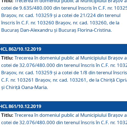
Titlu:
Trecerea în domeniul public al Municipiului Braşov a
cotei de 9.635/480.000 din terenul înscris în C.F. nr. 1032
Brașov, nr. cad. 103259 și a cotei de 21/224 din terenul
înscris în C.F. nr. 103260 Brașov, nr. cad. 103260, de la
Bucuraș Dan-Alexandru și Bucuraș Florina-Cristina.
HCL 862/10.12.2019
Titlu:
Trecerea în domeniul public al Municipiului Braşov a
cotei de 32.076/480.000 din terenul înscris în C.F. nr. 10
Brașov, nr. cad. 103259 și a cotei de 1/8 din terenul înscris
C.F. nr. 103261 Brașov, nr. cad. 103261, de la Chiriță Cipr
și Chiriță Oana-Maria.
HCL 861/10.12.2019
Titlu:
Trecerea în domeniul public al Municipiului Braşov a
cotei de 32.076/480.000 din terenul înscris în C.F. nr. 10