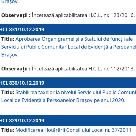
Brașov.
Observații :
Încetează aplicabilitatea H.C.L. nr. 123/2016.
HCL 831/10.12.2019
Titlu:
Aprobarea Organigramei și a Statului de funcții ale
Serviciului Public Comunitar Local de Evidență a Persoane
Brașov.
Observații :
Încetează aplicabilitatea H.C.L. nr. 112/2013.
HCL 830/10.12.2019
Titlu:
Stabilirea taxelor la nivelul Serviciului Public Comun
Local de Evidenţă a Persoanelor Braşov pe anul 2020.
HCL 829/10.12.2019
Titlu:
Modificarea Hotărârii Consiliului Local nr. 37/2011