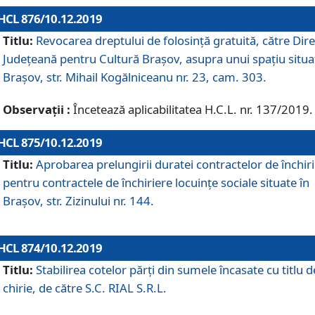
HCL 876/10.12.2019
Titlu:
Revocarea dreptului de folosinţă gratuită, către Dire
Judeţeană pentru Cultură Braşov, asupra unui spaţiu situa
Braşov, str. Mihail Kogălniceanu nr. 23, cam. 303.
Observații :
Încetează aplicabilitatea H.C.L. nr. 137/2019.
HCL 875/10.12.2019
Titlu:
Aprobarea prelungirii duratei contractelor de închir
pentru contractele de închiriere locuinţe sociale situate în
Braşov, str. Zizinului nr. 144.
HCL 874/10.12.2019
Titlu:
Stabilirea cotelor părți din sumele încasate cu titlu d
chirie, de către S.C. RIAL S.R.L.