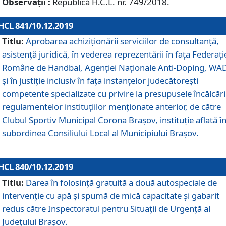
Observații :
Republică H.C.L. nr. 749/2018.
HCL 841/10.12.2019
Titlu:
Aprobarea achiziționării serviciilor de consultanță,
asistență juridică, în vederea reprezentării în fața Federați
Române de Handbal, Agenției Naționale Anti-Doping, WA
și în justiție inclusiv în fața instanțelor judecătorești
competente specializate cu privire la presupusele încălcări
regulamentelor instituțiilor menționate anterior, de către
Clubul Sportiv Municipal Corona Braşov, instituție aflată î
subordinea Consiliului Local al Municipiului Brașov.
HCL 840/10.12.2019
Titlu:
Darea în folosință gratuită a două autospeciale de
intervenție cu apă și spumă de mică capacitate și gabarit
redus către Inspectoratul pentru Situaţii de Urgenţă al
Judeţului Brașov.