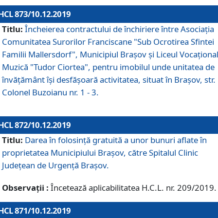
HCL 873/10.12.2019
Titlu:
Încheierea contractului de închiriere între Asociația
Comunitatea Surorilor Franciscane "Sub Ocrotirea Sfintei
Familii Mallersdorf", Municipiul Braşov şi Liceul Vocaționa
Muzică "Tudor Ciortea", pentru imobilul unde unitatea de
învățământ îşi desfăşoară activitatea, situat în Braşov, str.
Colonel Buzoianu nr. 1 - 3.
HCL 872/10.12.2019
Titlu:
Darea în folosinţă gratuită a unor bunuri aflate în
proprietatea Municipiului Braşov, către Spitalul Clinic
Judeţean de Urgenţă Braşov.
Observații :
Încetează aplicabilitatea H.C.L. nr. 209/2019.
HCL 871/10.12.2019