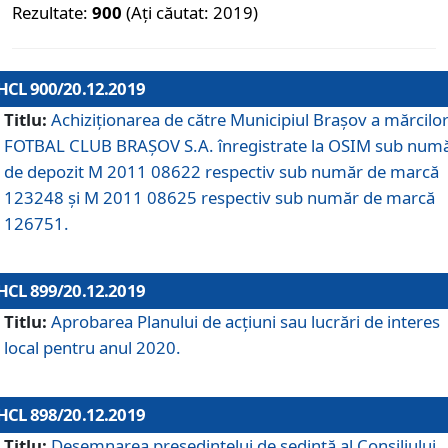
Rezultate:
900
(Ați căutat: 2019)
HCL 900/20.12.2019
Titlu:
Achiziționarea de către Municipiul Brașov a mărcilo
FOTBAL CLUB BRAȘOV S.A. înregistrate la OSIM sub num
de depozit M 2011 08622 respectiv sub număr de marcă
123248 și M 2011 08625 respectiv sub număr de marcă
126751.
HCL 899/20.12.2019
Titlu:
Aprobarea Planului de acţiuni sau lucrări de interes
local pentru anul 2020.
HCL 898/20.12.2019
Titlu:
Desemnarea preşedintelui de şedinţă al Consiliului