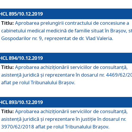
HCL 895/10.12.2019
Titlu:
Aprobarea prelungirii contractului de concesiune a
cabinetului medical medicină de familie situat în Braşov, st
Gospodarilor nr. 9, reprezentat de dr. Vlad Valeria.
HCL 894/10.12.2019
Titlu:
Aprobarea achiziţionării serviciilor de consultanţă,
asistenţă juridică şi reprezentare în dosarul nr. 4469/62/
aflat pe rolul Tribunalului Braşov.
HCL 893/10.12.2019
Titlu:
Aprobarea achiziţionării serviciilor de consultanţă,
asistenţă juridică şi reprezentare în justiţie în dosarul nr.
3970/62/2018 aflat pe rolul Tribunalului Braşov.