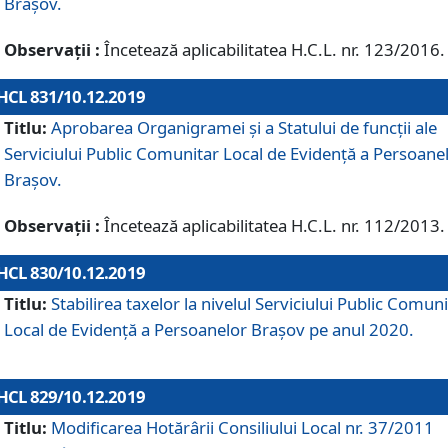
Brașov.
Observații :
Încetează aplicabilitatea H.C.L. nr. 123/2016.
HCL 831/10.12.2019
Titlu:
Aprobarea Organigramei și a Statului de funcții ale
Serviciului Public Comunitar Local de Evidență a Persoane
Brașov.
Observații :
Încetează aplicabilitatea H.C.L. nr. 112/2013.
HCL 830/10.12.2019
Titlu:
Stabilirea taxelor la nivelul Serviciului Public Comun
Local de Evidenţă a Persoanelor Braşov pe anul 2020.
HCL 829/10.12.2019
Titlu:
Modificarea Hotărârii Consiliului Local nr. 37/2011