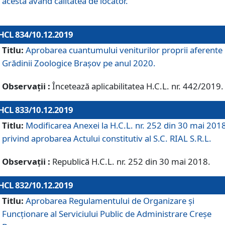
acesta având calitatea de locator.
HCL 834/10.12.2019
Titlu:
Aprobarea cuantumului veniturilor proprii aferente
Grădinii Zoologice Braşov pe anul 2020.
Observații :
Încetează aplicabilitatea H.C.L. nr. 442/2019.
HCL 833/10.12.2019
Titlu:
Modificarea Anexei la H.C.L. nr. 252 din 30 mai 201
privind aprobarea Actului constitutiv al S.C. RIAL S.R.L.
Observații :
Republică H.C.L. nr. 252 din 30 mai 2018.
HCL 832/10.12.2019
Titlu:
Aprobarea Regulamentului de Organizare și
Funcționare al Serviciului Public de Administrare Creșe