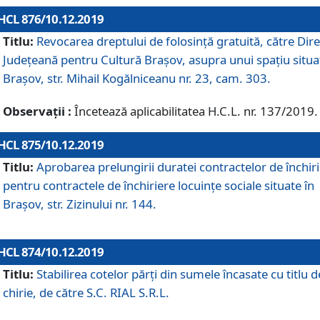
HCL 876/10.12.2019
Titlu:
Revocarea dreptului de folosinţă gratuită, către Dire
Judeţeană pentru Cultură Braşov, asupra unui spaţiu situa
Braşov, str. Mihail Kogălniceanu nr. 23, cam. 303.
Observații :
Încetează aplicabilitatea H.C.L. nr. 137/2019.
HCL 875/10.12.2019
Titlu:
Aprobarea prelungirii duratei contractelor de închir
pentru contractele de închiriere locuinţe sociale situate în
Braşov, str. Zizinului nr. 144.
HCL 874/10.12.2019
Titlu:
Stabilirea cotelor părți din sumele încasate cu titlu d
chirie, de către S.C. RIAL S.R.L.