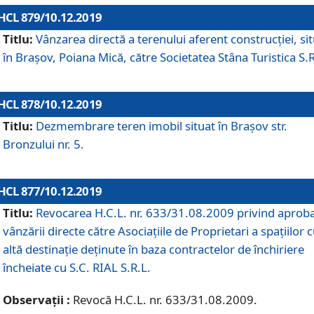
HCL 879/10.12.2019
Titlu:
Vânzarea directă a terenului aferent construcției, si
în Brașov, Poiana Mică, către Societatea Stâna Turistica S.R
HCL 878/10.12.2019
Titlu:
Dezmembrare teren imobil situat în Brașov str.
Bronzului nr. 5.
HCL 877/10.12.2019
Titlu:
Revocarea H.C.L. nr. 633/31.08.2009 privind aprob
vânzării directe către Asociațiile de Proprietari a spațiilor 
altă destinație deținute în baza contractelor de închiriere
încheiate cu S.C. RIAL S.R.L.
Observații :
Revocă H.C.L. nr. 633/31.08.2009.