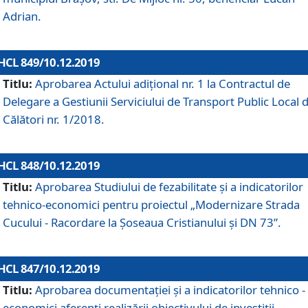
Adrian.
HCL 849/10.12.2019
Titlu:
Aprobarea Actului adiţional nr. 1 la Contractul de
Delegare a Gestiunii Serviciului de Transport Public Local 
Călători nr. 1/2018.
HCL 848/10.12.2019
Titlu:
Aprobarea Studiului de fezabilitate şi a indicatorilor
tehnico-economici pentru proiectul „Modernizare Strada
Cucului - Racordare la Șoseaua Cristianului și DN 73”.
HCL 847/10.12.2019
Titlu:
Aprobarea documentației și a indicatorilor tehnico -
economici aferenți realizării obiectivului de investiții