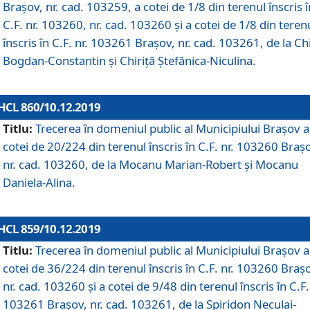
Brașov, nr. cad. 103259, a cotei de 1/8 din terenul înscris î
C.F. nr. 103260, nr. cad. 103260 și a cotei de 1/8 din teren
înscris în C.F. nr. 103261 Brașov, nr. cad. 103261, de la Chi
Bogdan-Constantin și Chiriță Ștefănica-Niculina.
HCL 860/10.12.2019
Titlu:
Trecerea în domeniul public al Municipiului Braşov a
cotei de 20/224 din terenul înscris în C.F. nr. 103260 Braș
nr. cad. 103260, de la Mocanu Marian-Robert și Mocanu
Daniela-Alina.
HCL 859/10.12.2019
Titlu:
Trecerea în domeniul public al Municipiului Braşov a
cotei de 36/224 din terenul înscris în C.F. nr. 103260 Braș
nr. cad. 103260 și a cotei de 9/48 din terenul înscris în C.F.
103261 Brașov, nr. cad. 103261, de la Spiridon Neculai-