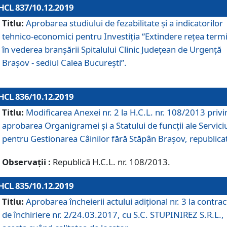
HCL 837/10.12.2019
Titlu:
Aprobarea studiului de fezabilitate și a indicatorilor
tehnico-economici pentru Investiția “Extindere rețea term
în vederea branșării Spitalului Clinic Județean de Urgență
Brașov - sediul Calea București”.
HCL 836/10.12.2019
Titlu:
Modificarea Anexei nr. 2 la H.C.L. nr. 108/2013 priv
aprobarea Organigramei şi a Statului de funcții ale Serviciu
pentru Gestionarea Câinilor fără Stăpân Brașov, republica
Observații :
Republică H.C.L. nr. 108/2013.
HCL 835/10.12.2019
Titlu:
Aprobarea încheierii actului adițional nr. 3 la contrac
de închiriere nr. 2/24.03.2017, cu S.C. STUPINIREZ S.R.L.,