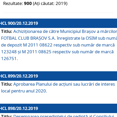
Rezultate:
900
(Ați căutat: 2019)
HCL 900/20.12.2019
Titlu:
Achiziționarea de către Municipiul Brașov a mărcilo
FOTBAL CLUB BRAȘOV S.A. înregistrate la OSIM sub num
de depozit M 2011 08622 respectiv sub număr de marcă
123248 și M 2011 08625 respectiv sub număr de marcă
126751.
HCL 899/20.12.2019
Titlu:
Aprobarea Planului de acţiuni sau lucrări de interes
local pentru anul 2020.
HCL 898/20.12.2019
Titlu:
Desemnarea preşedintelui de şedinţă al Consiliului