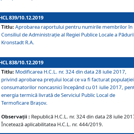
HCL 839/10.12.2019
Titlu:
Aprobarea raportului pentru numirile membrilor în
Consiliul de Administraţie al Regiei Publice Locale a Păduri
Kronstadt R.A.
HCL 838/10.12.2019
Titlu:
Modificarea H.C.L. nr. 324 din data 28 iulie 2017,
privind aprobarea preţului local ce va fi facturat populaţiei
consumatorilor noncasnici începând cu 01 iulie 2017, pen
energia termică livrată de Serviciul Public Local de
Termoficare Braşov.
Observații :
Republică H.C.L. nr. 324 din data 28 iulie 201
Încetează aplicabilitatea H.C.L. nr. 444/2019.