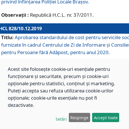
privind înființarea Poliției Locale Brașov.
Observații :
Republică H.C.L. nr. 37/2011.
HCL 828/10.12.2019
Titlu:
Aprobarea standardului de cost pentru serviciile soc
furnizate în cadrul Centrului de Zi de Informare și Consilie
pentru Persoane fără Adăpost, pentru anul 2020.
Acest site folosește cookie-uri esențiale pentru
HCL 827/10.12.2019
funcționare și securitate, precum și cookie-uri
Titlu:
Aprobarea standardului de cost pentru serviciile soc
opționale pentru statistici, conținut și marketing.
furnizate în cadrul Centrului Rezidențial pentru Persoane 
Puteți accepta sau refuza utilizarea cookie-urilor
Adăpost, pentru anul 2020.
opționale; cookie-urile esențiale nu pot fi
dezactivate.
HCL 826/10.12.2019
Respinge
Accept toate
Setări
Titlu:
Aprobarea standardului de cost pentru serviciile soc