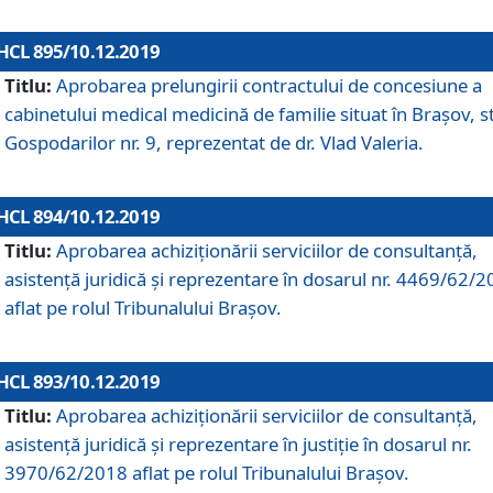
HCL 895/10.12.2019
Titlu:
Aprobarea prelungirii contractului de concesiune a
cabinetului medical medicină de familie situat în Braşov, st
Gospodarilor nr. 9, reprezentat de dr. Vlad Valeria.
HCL 894/10.12.2019
Titlu:
Aprobarea achiziţionării serviciilor de consultanţă,
asistenţă juridică şi reprezentare în dosarul nr. 4469/62/
aflat pe rolul Tribunalului Braşov.
HCL 893/10.12.2019
Titlu:
Aprobarea achiziţionării serviciilor de consultanţă,
asistenţă juridică şi reprezentare în justiţie în dosarul nr.
3970/62/2018 aflat pe rolul Tribunalului Braşov.