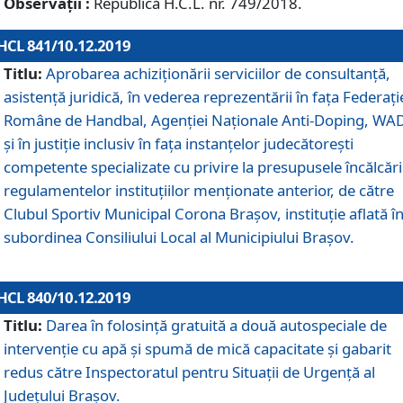
Observații :
Republică H.C.L. nr. 749/2018.
HCL 841/10.12.2019
Titlu:
Aprobarea achiziționării serviciilor de consultanță,
asistență juridică, în vederea reprezentării în fața Federați
Române de Handbal, Agenției Naționale Anti-Doping, WA
și în justiție inclusiv în fața instanțelor judecătorești
competente specializate cu privire la presupusele încălcări
regulamentelor instituțiilor menționate anterior, de către
Clubul Sportiv Municipal Corona Braşov, instituție aflată î
subordinea Consiliului Local al Municipiului Brașov.
HCL 840/10.12.2019
Titlu:
Darea în folosință gratuită a două autospeciale de
intervenție cu apă și spumă de mică capacitate și gabarit
redus către Inspectoratul pentru Situaţii de Urgenţă al
Judeţului Brașov.