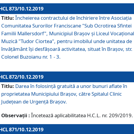
HCL 873/10.12.2019
Titlu:
Încheierea contractului de închiriere între Asociația
Comunitatea Surorilor Franciscane "Sub Ocrotirea Sfintei
Familii Mallersdorf", Municipiul Braşov şi Liceul Vocaționa
Muzică "Tudor Ciortea", pentru imobilul unde unitatea de
învățământ îşi desfăşoară activitatea, situat în Braşov, str.
Colonel Buzoianu nr. 1 - 3.
HCL 872/10.12.2019
Titlu:
Darea în folosinţă gratuită a unor bunuri aflate în
proprietatea Municipiului Braşov, către Spitalul Clinic
Judeţean de Urgenţă Braşov.
Observații :
Încetează aplicabilitatea H.C.L. nr. 209/2019.
HCL 871/10.12.2019