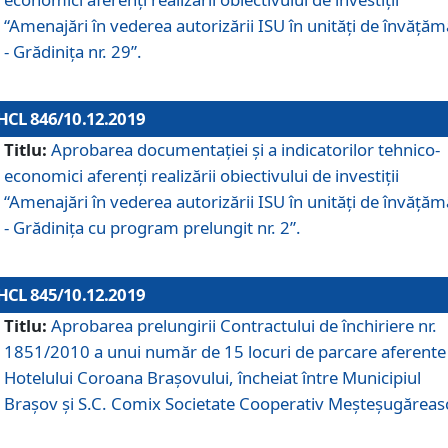
“Amenajări în vederea autorizării ISU în unități de învăță
- Grădinița nr. 29”.
HCL 846/10.12.2019
Titlu:
Aprobarea documentației și a indicatorilor tehnico-
economici aferenți realizării obiectivului de investiții
“Amenajări în vederea autorizării ISU în unități de învăță
- Grădinița cu program prelungit nr. 2”.
HCL 845/10.12.2019
Titlu:
Aprobarea prelungirii Contractului de închiriere nr.
1851/2010 a unui număr de 15 locuri de parcare aferente
Hotelului Coroana Brașovului, încheiat între Municipiul
Braşov şi S.C. Comix Societate Cooperativ Meşteşugăreas