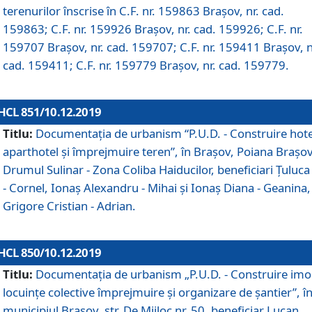
terenurilor înscrise în C.F. nr. 159863 Brașov, nr. cad.
159863; C.F. nr. 159926 Brașov, nr. cad. 159926; C.F. nr.
159707 Brașov, nr. cad. 159707; C.F. nr. 159411 Brașov, n
cad. 159411; C.F. nr. 159779 Brașov, nr. cad. 159779.
HCL 851/10.12.2019
Titlu:
Documentaţia de urbanism “P.U.D. - Construire hote
aparthotel şi împrejmuire teren”, în Braşov, Poiana Braşov
Drumul Sulinar - Zona Coliba Haiducilor, beneficiari Ţuluca
- Cornel, Ionaş Alexandru - Mihai şi Ionaş Diana - Geanina,
Grigore Cristian - Adrian.
HCL 850/10.12.2019
Titlu:
Documentaţia de urbanism „P.U.D. - Construire imo
locuințe colective împrejmuire și organizare de șantier”, î
municipiul Braşov, str. De Mijloc nr. 50, beneficiar Lucan