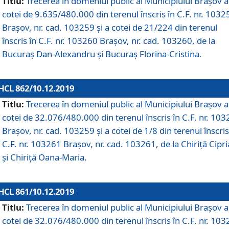
Titlu:
Trecerea în domeniul public al Municipiului Braşov a
cotei de 9.635/480.000 din terenul înscris în C.F. nr. 1032
Brașov, nr. cad. 103259 și a cotei de 21/224 din terenul
înscris în C.F. nr. 103260 Brașov, nr. cad. 103260, de la
Bucuraș Dan-Alexandru și Bucuraș Florina-Cristina.
HCL 862/10.12.2019
Titlu:
Trecerea în domeniul public al Municipiului Braşov a
cotei de 32.076/480.000 din terenul înscris în C.F. nr. 10
Brașov, nr. cad. 103259 și a cotei de 1/8 din terenul înscris
C.F. nr. 103261 Brașov, nr. cad. 103261, de la Chiriță Cipr
și Chiriță Oana-Maria.
HCL 861/10.12.2019
Titlu:
Trecerea în domeniul public al Municipiului Braşov a
cotei de 32.076/480.000 din terenul înscris în C.F. nr. 10