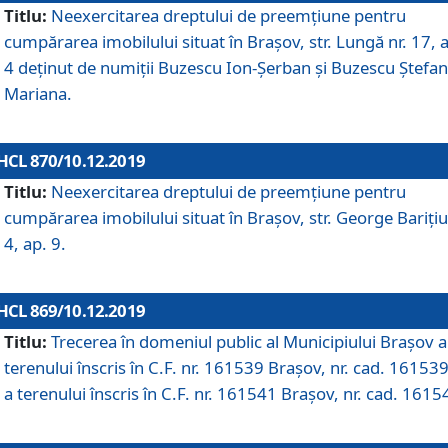
Titlu:
Neexercitarea dreptului de preemţiune pentru
cumpărarea imobilului situat în Braşov, str. Lungă nr. 17, 
4 deţinut de numiţii Buzescu Ion-Şerban și Buzescu Ştefan
Mariana.
HCL 870/10.12.2019
Titlu:
Neexercitarea dreptului de preemţiune pentru
cumpărarea imobilului situat în Braşov, str. George Bariţiu
4, ap. 9.
HCL 869/10.12.2019
Titlu:
Trecerea în domeniul public al Municipiului Braşov a
terenului înscris în C.F. nr. 161539 Brașov, nr. cad. 161539
a terenului înscris în C.F. nr. 161541 Brașov, nr. cad. 1615